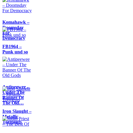
Komahawk –
Doomsday
For
Democracy
FB1964 –
Punk und so
Antipeewee –
Under The
Banner Of
The Old…
Iron Slaught –
Metallic
Torments