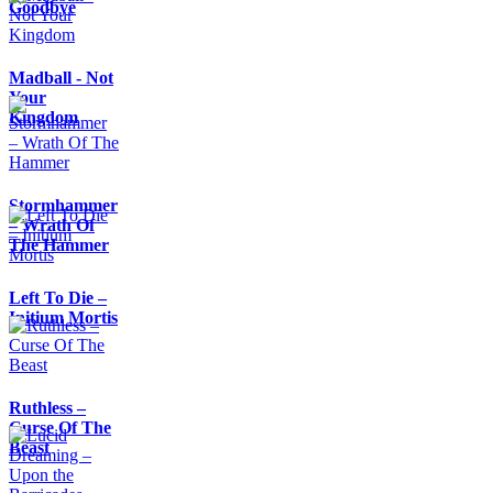
Goodbye
Madball - Not
Your
Kingdom
Stormhammer
– Wrath Of
The Hammer
Left To Die –
Initium Mortis
Ruthless –
Curse Of The
Beast