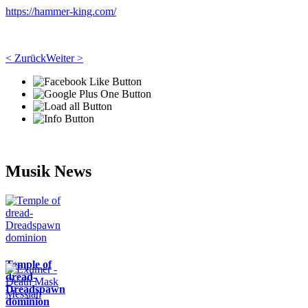
https://hammer-king.com/
< Zurück
Weiter >
Musik News
Temple of
dread-
Dreadspawn
dominion