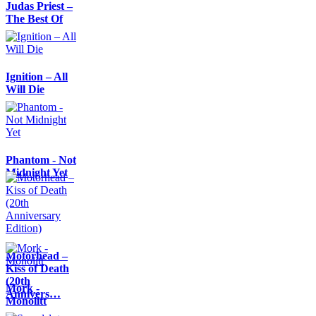
Judas Priest –
The Best Of
Ignition – All
Will Die
Phantom - Not
Midnight Yet
Motörhead –
Kiss of Death
(20th
Mork -
Annivers…
Monolitt