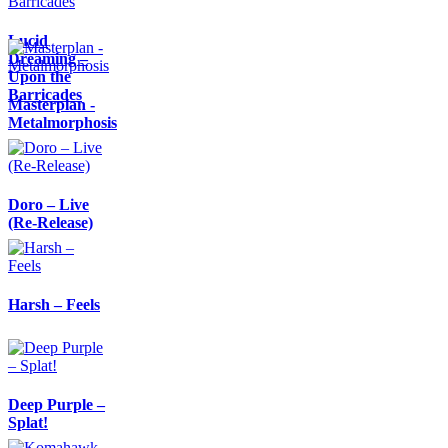
Lucid
Dreaming –
Upon the
Barricades
Masterplan -
Metalmorphosis
Doro – Live
(Re-Release)
Harsh – Feels
Deep Purple –
Splat!