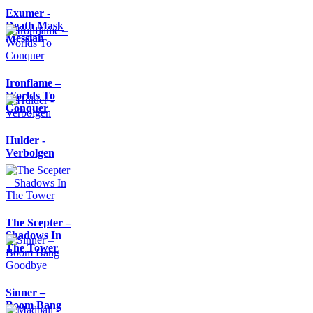
Exumer -
Death Mask
Messiah
Ironflame –
Worlds To
Conquer
Hulder -
Verbolgen
The Scepter –
Shadows In
The Tower
Sinner –
Boom Bang