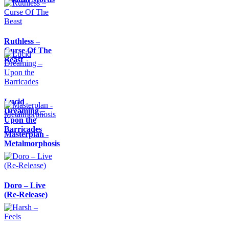
Ruthless –
Curse Of The
Beast
Lucid
Dreaming –
Upon the
Barricades
Masterplan -
Metalmorphosis
Doro – Live
(Re-Release)