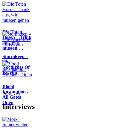
Die Toten
Hosen – Trink
aus, wir
müssen …
Stormkeep –
The
Nocturnes Of
Iswylm
Blood
Incantation -
Prev
Next
All Gates
Open
Interviews