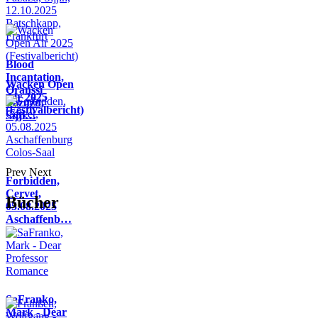
Blood
Incantation,
Wacken Open
Oranssi
Air 2025
Pazuzu,
(Festivalbericht)
Sijji…
Prev
Next
Forbidden,
Cervet,
Bücher
05.08.2025
Aschaffenb…
SaFranko,
Mark - Dear