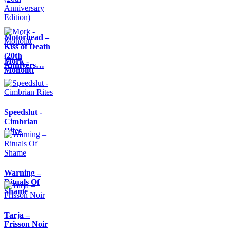
Motörhead –
Kiss of Death
(20th
Mork -
Annivers…
Monolitt
Speedslut -
Cimbrian
Rites
Warning –
Rituals Of
Shame
Tarja –
Frisson Noir