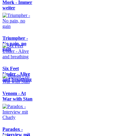
Mork - Immer
weiter
Triumpher -
No pain, no
gain
Six Feet
Under - Alive
and breathing
Venom - At
War with Stan
Paradox -
Interview mit