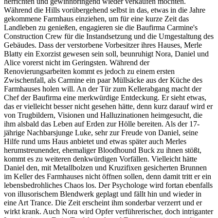
herrichten und gewinnbringend wieder verkaufen möchten.
Während die Hills vorübergehend selbst in das, etwas in die Jahre
gekommene Farmhaus einziehen, um für eine kurze Zeit das
Landleben zu genießen, engagieren sie die Baufirma Carmine's
Construction Crew für die Instandsetzung und die Umgestaltung des
Gebäudes. Dass der verstorbene Vorbesitzer ihres Hauses, Merle
Blatty ein Exorzist gewesen sein soll, beunruhigt Nora, Daniel und
Alice vorerst nicht im Geringsten. Während der
Renovierungsarbeiten kommt es jedoch zu einem ersten
Zwischenfall, als Carmine ein paar Müllsäcke aus der Küche des
Farmhauses holen will. An der Tür zum Kellerabgang macht der
Chef der Baufirma eine merkwürdige Entdeckung. Er sieht etwas,
das er vielleicht besser nicht gesehen hätte, denn kurz darauf wird er
von Trugbildern, Visionen und Halluzinationen heimgesucht, die
ihm alsbald das Leben auf Erden zur Hölle bereiten. Als der 17-
jährige Nachbarsjunge Luke, sehr zur Freude von Daniel, seine
Hilfe rund ums Haus anbietet und etwas später auch Merles
herumstreunender, ehemaliger Bloodhound Buck zu ihnen stößt,
kommt es zu weiteren denkwürdigen Vorfällen. Vielleicht hätte
Daniel den, mit Metallbolzen und Kruzifixen gesicherten Brunnen
im Keller des Farmhauses nicht öffnen sollen, denn damit tritt er ein
lebensbedrohliches Chaos los. Der Psychologe wird fortan ebenfalls
von illusorischem Blendwerk geplagt und fällt hin und wieder in
eine Art Trance. Die Zeit erscheint ihm sonderbar verzerrt und er
wirkt krank. Auch Nora wird Opfer verführerischer, doch intriganter