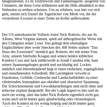
Imaginationen. Es ist Teufelswerk und Fantasmagorie, ausgelöst von
Chimären, die ihren Geist infiltrieren und die Hills allmählich in den
Wahnsinn zu treiben scheinen. Um zu erfahren, was hier vor sich
geht, nimmt sich Daniel die Tagebücher von Merle vor, die der
verstorbene Exorzist in einer Truhe im Keller aufbewahrte.
Der US-amerikanische Vollzeit-Autor Nick Roberts, der aus St.
Albans, West Virginia stammt, spielt auf althergebrachte Weise mit
den Urängsten seiner Leser. Das gelingt dem ehemaligen
Englischlehrer über weite Strecken des 368 Seiten starken "Das
Haus des Exorzisten" ziemlich gut. Roberts, der mit seiner Frau
Amy, seinem Stiefsohn Keagan und seinen beiden leiblichen
Kindern Cora und Jack mittlerweile in South Carolina lebt, baut
seinen Spannungsbogen gezielt und nachhaltig auf. Locker,
natürlich und lebensbejahend hegt er einen einfachen, zugänglichen
und einnehmenden Schreibstil. Mit Leichtigkeit verwebt er
Emotionen, Gefühle, Geräusche und Landschaftsbilder zu einer
vibrierenden Atmosphäre aus okkulter und obsessiver Spannung.
Die Schockmomente und Gewaltdarstellungen sind nicht ohne und
teilweise explizit dargestellt. Bei der Logik hapert es hier und da
noch ein wenig, aber das kittet Nick Roberts eigentlich recht gut,
wenn auch nicht immer ganz glaubwürdig oder chronologisch.
Auch der Kontext ist ein wenig holprig und nicht immer ganz