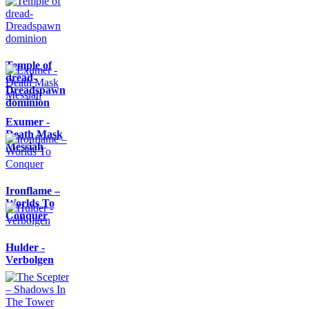
Temple of
dread-
Dreadspawn
dominion
Exumer -
Death Mask
Messiah
Ironflame –
Worlds To
Conquer
Hulder -
Verbolgen