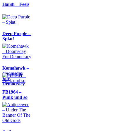
Harsh – Feels
Deep Purple –
Splat!
Komahawk –
Doomsday
For
Democracy
FB1964 –
Punk und so