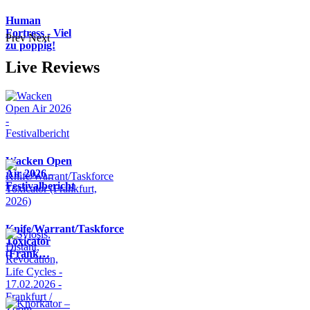
Human
Fortress - Viel
Prev
Next
zu poppig!
Live Reviews
Wacken Open
Air 2026 -
Festivalbericht
Knife/Warrant/Taskforce
Toxicator
(Frank…