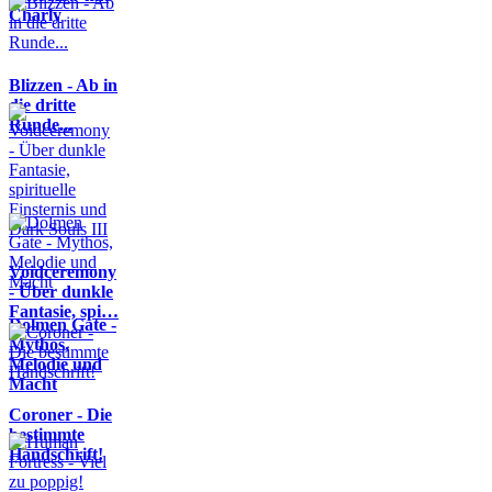
Charly
Blizzen - Ab in
die dritte
Runde...
Voidceremony
- Über dunkle
Fantasie, spi…
Dolmen Gate -
Mythos,
Melodie und
Macht
Coroner - Die
bestimmte
Handschrift!