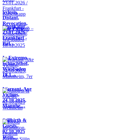
Sylosis,
Distant,
Revocation,
Knorkator –
Life Cycle…
23.01.2026 /
Frankfurt -
Bat…
In Extremo –
Schlachthof,
Wiesbaden
18.1…
Warrant, Axe
Victims,
24.10.2025,
Mannhe…
Stillbirth &
Guests,
02.10.2025
Wein…