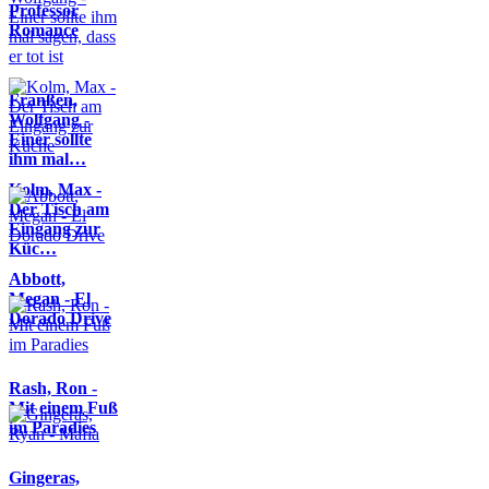
Professor
Romance
Franßen,
Wolfgang -
Einer sollte
ihm mal…
Kolm, Max -
Der Tisch am
Eingang zur
Küc…
Abbott,
Megan - El
Dorado Drive
Rash, Ron -
Mit einem Fuß
im Paradies
Gingeras,