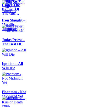
Antipeewee –
Under The
Banner Of
The Old…
Iron Slaught –
Metallic
Torments
Judas Priest –
The Best Of
Ignition – All
Will Die
Phantom - Not
Midnight Yet