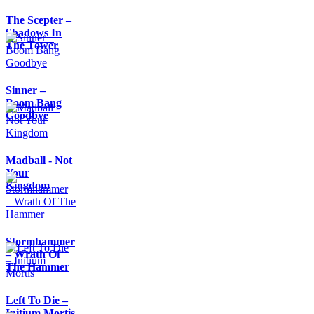
The Scepter –
Shadows In
The Tower
Sinner –
Boom Bang
Goodbye
Madball - Not
Your
Kingdom
Stormhammer
– Wrath Of
The Hammer
Left To Die –
Initium Mortis