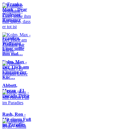
SaFranko,
Mark - Dear
Professor
Romance
Franßen,
Wolfgang -
Einer sollte
ihm mal…
Kolm, Max -
Der Tisch am
Eingang zur
Küc…
Abbott,
Megan - El
Dorado Drive
Rash, Ron -
Mit einem Fuß
im Paradies