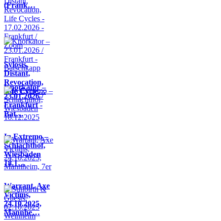
(Frank…
Sylosis,
Distant,
Revocation,
Knorkator –
Life Cycle…
23.01.2026 /
Frankfurt -
Bat…
In Extremo –
Schlachthof,
Wiesbaden
18.1…
Warrant, Axe
Victims,
24.10.2025,
Mannhe…