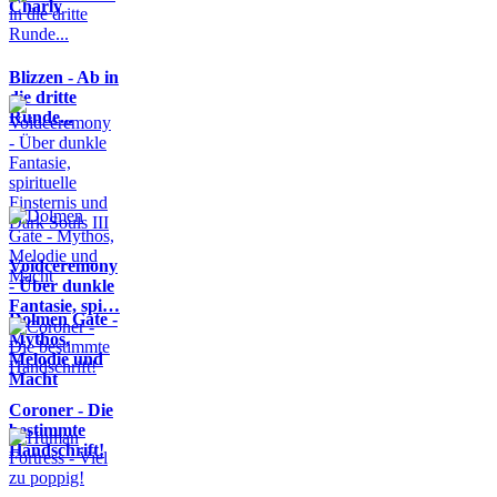
Charly
Blizzen - Ab in
die dritte
Runde...
Voidceremony
- Über dunkle
Fantasie, spi…
Dolmen Gate -
Mythos,
Melodie und
Macht
Coroner - Die
bestimmte
Handschrift!