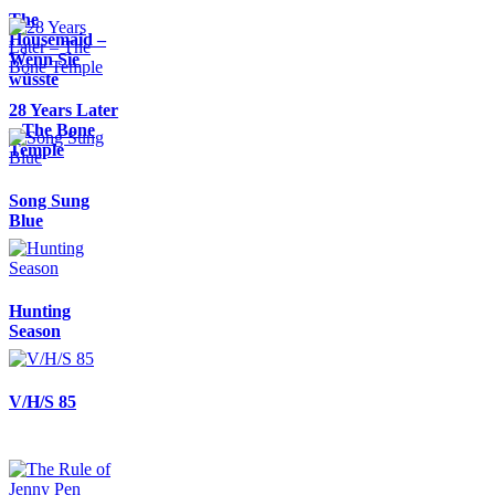
The
Housemaid –
Wenn Sie
wüsste
28 Years Later
– The Bone
Temple
Song Sung
Blue
Hunting
Season
V/H/S 85