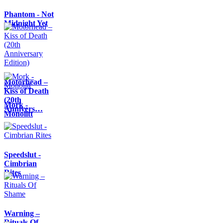
Phantom - Not
Midnight Yet
Motörhead –
Kiss of Death
(20th
Mork -
Annivers…
Monolitt
Speedslut -
Cimbrian
Rites
Warning –
Rituals Of