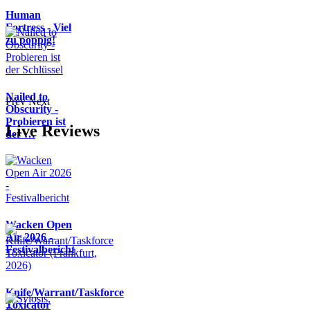
Human
Fortress - Viel
zu poppig!
Nailed to
Prev
Next
Obscurity -
Probieren ist
Live Reviews
der …
Wacken Open
Air 2026 -
Festivalbericht
Knife/Warrant/Taskforce
Toxicator