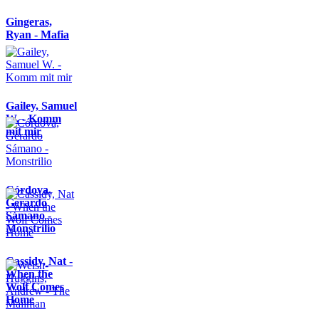
Gingeras,
Ryan - Mafia
Gailey, Samuel
W. - Komm
mit mir
Córdova,
Gerardo
Sámano -
Monstrilio
Cassidy, Nat -
When the
Wolf Comes
Home