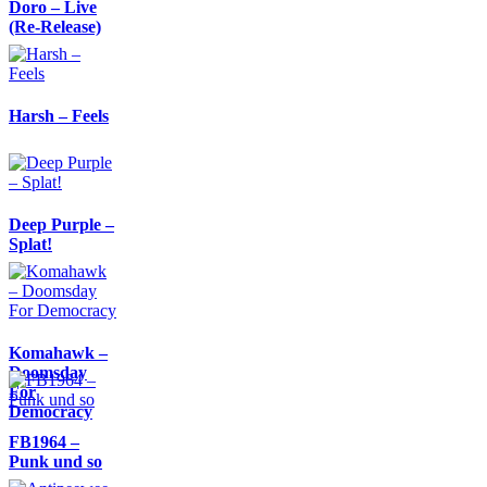
Doro – Live
(Re-Release)
Harsh – Feels
Deep Purple –
Splat!
Komahawk –
Doomsday
For
Democracy
FB1964 –
Punk und so