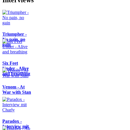
Interviews
Triumpher -
No pain, no
gain
Six Feet
Under - Alive
and breathing
Venom - At
War with Stan
Paradox -
Interview mit