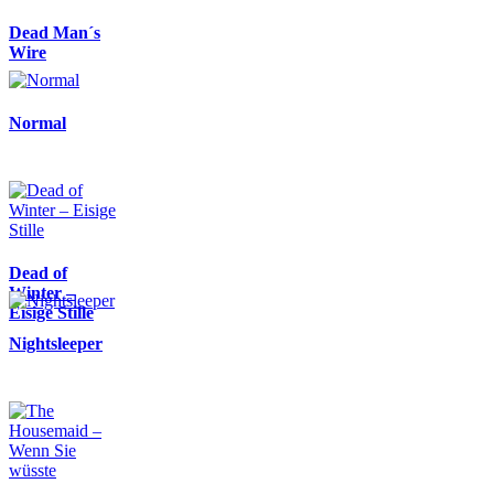
Dead Man´s
Wire
Normal
Dead of
Winter –
Eisige Stille
Nightsleeper