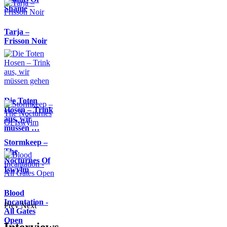
Shame
Tarja –
Frisson Noir
Die Toten
Hosen – Trink
aus, wir
müssen …
Stormkeep –
The
Nocturnes Of
Iswylm
Blood
Incantation -
Prev
Next
All Gates
Open