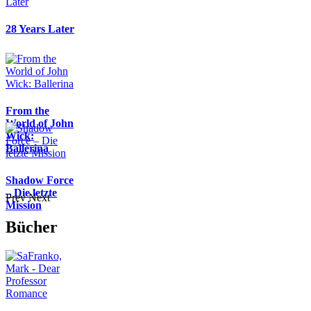
28 Years Later
From the
World of John
Wick:
Ballerina
Shadow Force
– Die letzte
Prev
Next
Mission
Bücher