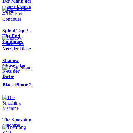
Der Mann der
immer kleiner
wurde
Spinal Tap 2 –
The End
Continues
Shadow
Chase – Im
Netz der
Diebe
Black Phone 2
The Smashing
Machine