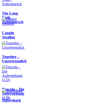
The Long
Walk -
Todesmarsch
Caught
Stealing
Together –
Unzertrennlich
Dracula – Die
Auferstehung
(2-D)
Supershark