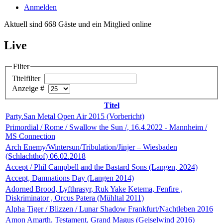
Anmelden
Aktuell sind 668 Gäste und ein Mitglied online
Live
Filter
Titelfilter
Anzeige #
Titel
Party.San Metal Open Air 2015 (Vorbericht)
Primordial / Rome / Swallow the Sun /, 16.4.2022 - Mannheim /
MS Connection
Arch Enemy/Wintersun/Tribulation/Jinjer – Wiesbaden
(Schlachthof) 06.02.2018
Accept / Phil Campbell and the Bastard Sons (Langen, 2024)
Accept, Damnations Day (Langen 2014)
Adorned Brood, Lyfthrasyr, Ruk Yake Ketema, Fenfire ,
Diskriminator , Orcus Patera (Mühltal 2011)
Alpha Tiger / Blizzen / Lunar Shadow Frankfurt/Nachtleben 2016
Amon Amarth, Testament, Grand Magus (Geiselwind 2016)