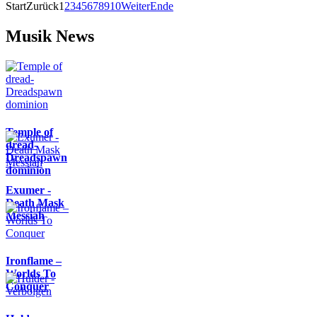
Start
Zurück
1
2
3
4
5
6
7
8
9
10
Weiter
Ende
Musik News
Temple of
dread-
Dreadspawn
dominion
Exumer -
Death Mask
Messiah
Ironflame –
Worlds To
Conquer