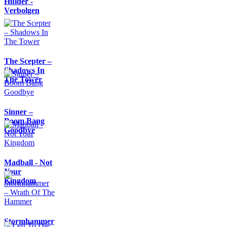
Hulder -
Verbolgen
The Scepter –
Shadows In
The Tower
Sinner –
Boom Bang
Goodbye
Madball - Not
Your
Kingdom
Stormhammer