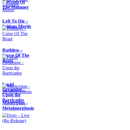
– Wrath Of
The Hammer
Left To Die –
Initium Mortis
Ruthless –
Curse Of The
Beast
Lucid
Dreaming –
Upon the
Barricades
Masterplan -
Metalmorphosis