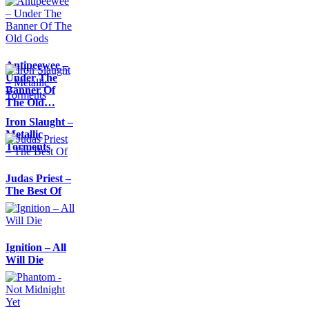
Antipeewee –
Under The
Banner Of
The Old…
Iron Slaught –
Metallic
Torments
Judas Priest –
The Best Of
Ignition – All
Will Die