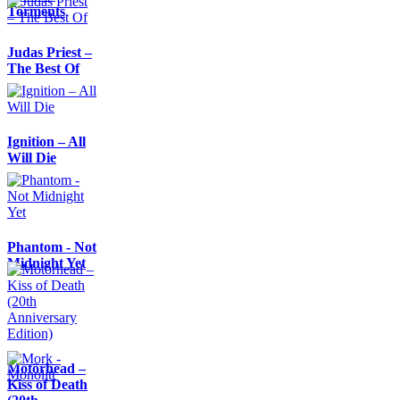
Torments
Judas Priest –
The Best Of
Ignition – All
Will Die
Phantom - Not
Midnight Yet
Motörhead –
Kiss of Death