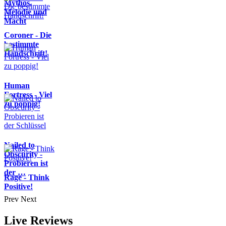
Mythos,
Melodie und
Macht
Coroner - Die
bestimmte
Handschrift!
Human
Fortress - Viel
zu poppig!
Nailed to
Obscurity -
Probieren ist
der …
Rage - Think
Positive!
Prev
Next
Live Reviews