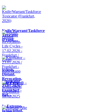
Knife/Warrant/Taskforce
Toxicator
(Frank…
Sylosis,
Distant,
Revocation,
Knorkator –
Life Cycle…
23.01.2026 /
Frankfurt -
Bat…
In Extremo –
Schlachthof,