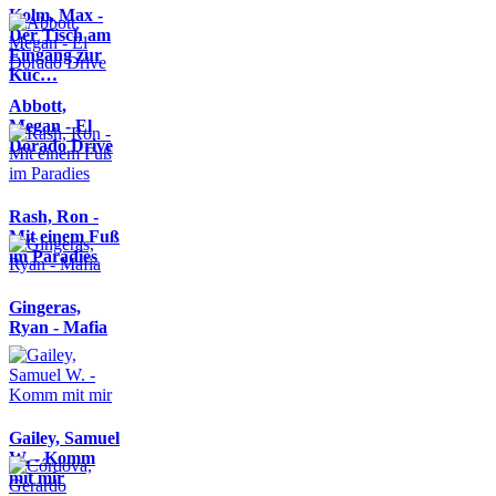
Kolm, Max -
Der Tisch am
Eingang zur
Küc…
Abbott,
Megan - El
Dorado Drive
Rash, Ron -
Mit einem Fuß
im Paradies
Gingeras,
Ryan - Mafia
Gailey, Samuel
W. - Komm
mit mir