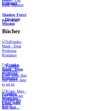
Ballerina
Shadow Force
– Die letzte
Prev
Next
Mission
Bücher
SaFranko,
Mark - Dear
Professor
Romance
Franßen,
Wolfgang -
Einer sollte
ihm mal…