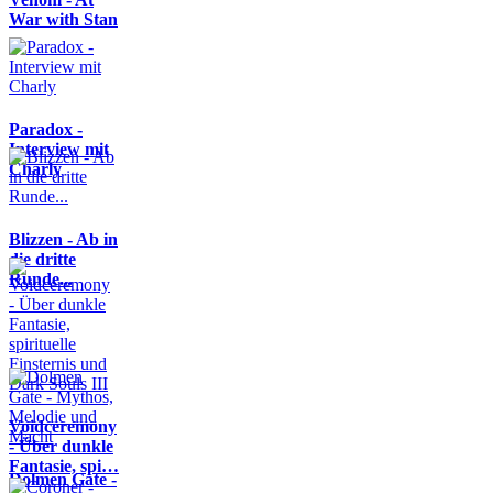
War with Stan
Paradox -
Interview mit
Charly
Blizzen - Ab in
die dritte
Runde...
Voidceremony
- Über dunkle
Fantasie, spi…
Dolmen Gate -