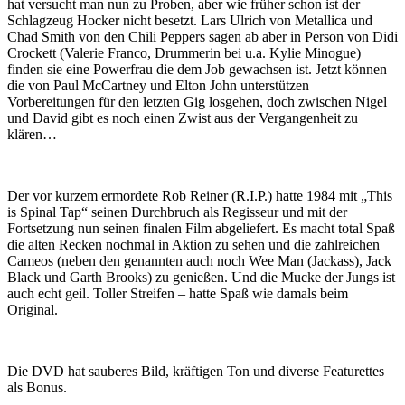
hat versucht man nun zu Proben, aber wie früher schon ist der
Schlagzeug Hocker nicht besetzt. Lars Ulrich von Metallica und
Chad Smith von den Chili Peppers sagen ab aber in Person von Didi
Crockett (Valerie Franco, Drummerin bei u.a. Kylie Minogue)
finden sie eine Powerfrau die dem Job gewachsen ist. Jetzt können
die von Paul McCartney und Elton John unterstützen
Vorbereitungen für den letzten Gig losgehen, doch zwischen Nigel
und David gibt es noch einen Zwist aus der Vergangenheit zu
klären…
Der vor kurzem ermordete Rob Reiner (R.I.P.) hatte 1984 mit „This
is Spinal Tap“ seinen Durchbruch als Regisseur und mit der
Fortsetzung nun seinen finalen Film abgeliefert. Es macht total Spaß
die alten Recken nochmal in Aktion zu sehen und die zahlreichen
Cameos (neben den genannten auch noch Wee Man (Jackass), Jack
Black und Garth Brooks) zu genießen. Und die Mucke der Jungs ist
auch echt geil. Toller Streifen – hatte Spaß wie damals beim
Original.
Die DVD hat sauberes Bild, kräftigen Ton und diverse Featurettes
als Bonus.