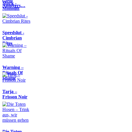
(20th
Mork -
Annivers…
Monolitt
Speedslut -
Cimbrian
Rites
Warning –
Rituals Of
Shame
Tarja –
Frisson Noir
Die Toten