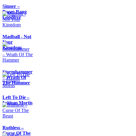
Sinner –
Boom Bang
Goodbye
Madball - Not
Your
Kingdom
Stormhammer
– Wrath Of
The Hammer
Left To Die –
Initium Mortis
Ruthless –
Curse Of The