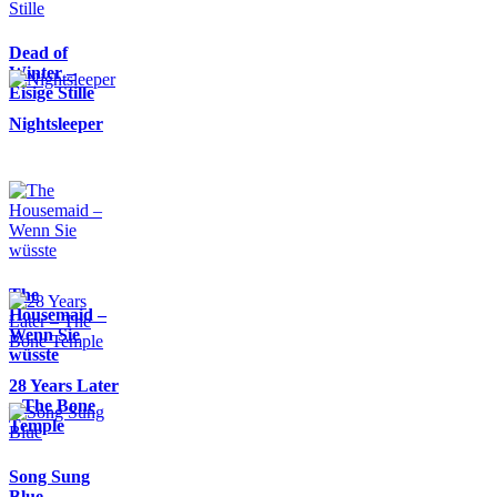
Dead of
Winter –
Eisige Stille
Nightsleeper
The
Housemaid –
Wenn Sie
wüsste
28 Years Later
– The Bone
Temple
Song Sung
Blue