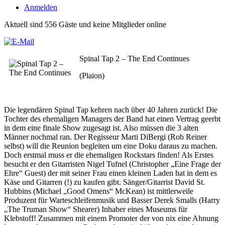
Anmelden
Aktuell sind 556 Gäste und keine Mitglieder online
Spinal Tap 2 – The End Continues
(Plaion)
Die legendären Spinal Tap kehren nach über 40 Jahren zurück! Die
Tochter des ehemaligen Managers der Band hat einen Vertrag geerbt
in dem eine finale Show zugesagt ist. Also müssen die 3 alten
Männer nochmal ran. Der Regisseur Marti DiBergi (Rob Reiner
selbst) will die Reunion begleiten um eine Doku daraus zu machen.
Doch erstmal muss er die ehemaligen Rockstars finden! Als Erstes
besucht er den Gitarristen Nigel Tufnel (Christopher „Eine Frage der
Ehre“ Guest) der mit seiner Frau einen kleinen Laden hat in dem es
Käse und Gitarren (!) zu kaufen gibt. Sänger/Gitarrist David St.
Hubbins (Michael „Good Omens“ McKean) ist mittlerweile
Produzent für Warteschleifenmusik und Basser Derek Smalls (Harry
„The Truman Show“ Shearer) Inhaber eines Museums für
Klebstoff! Zusammen mit einem Promoter der von nix eine Ahnung