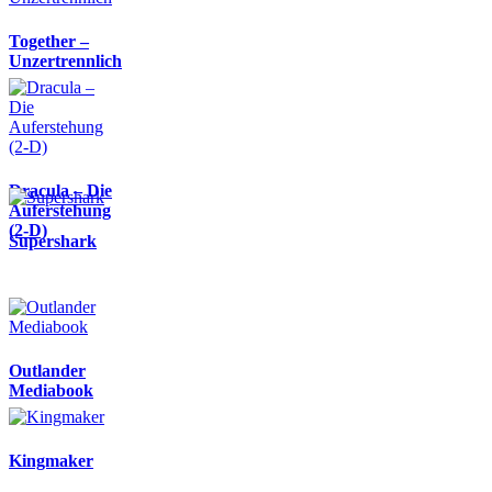
Together –
Unzertrennlich
Dracula – Die
Auferstehung
(2-D)
Supershark
Outlander
Mediabook
Kingmaker