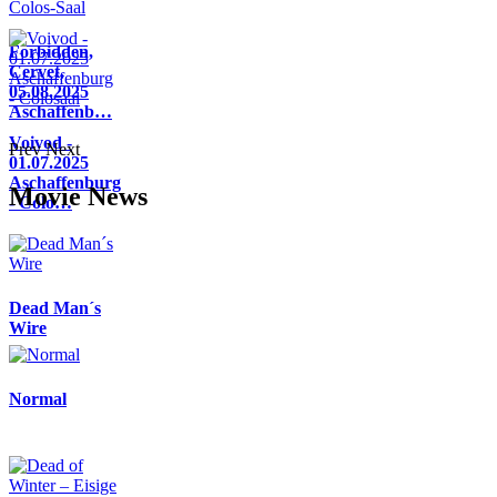
Forbidden,
Cervet,
05.08.2025
Aschaffenb…
Voivod -
Prev
Next
01.07.2025
Aschaffenburg
Movie News
- Colo…
Dead Man´s
Wire
Normal