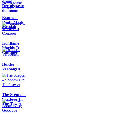
dread-
Dreadspawn
dominion
Exumer -
Death Mask
Messiah
Ironflame –
Worlds To
Conquer
Hulder -
Verbolgen
The Scepter –
Shadows In
The Tower