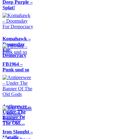
Deep Purple –
Splat!
Komahawk –
Doomsday
For
Democracy
FB1964 –
Punk und so
Antipeewee –
Under The
Banner Of
The Old…
Iron Slaught –
Metallic