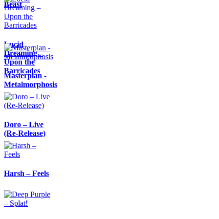
Beast
Lucid
Dreaming –
Upon the
Barricades
Masterplan -
Metalmorphosis
Doro – Live
(Re-Release)
Harsh – Feels