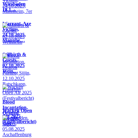
Wiesbaden
18.1…
Warrant, Axe
Victims,
24.10.2025,
Mannhe…
Stillbirth &
Guests,
02.10.2025
Wein…
Blood
Incantation,
Wacken Open
Oranssi
Air 2025
Pazuzu,
(Festivalbericht)
Sijji…