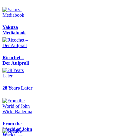
Yakuza
Mediabook
Ricochet –
Der Aufprall
28 Years Later
From the
World of John
Wick: