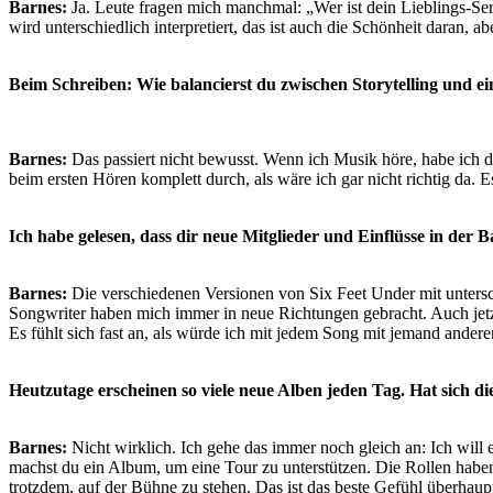
Barnes:
Ja. Leute fragen mich manchmal: „Wer ist dein Lieblings-Seri
wird unterschiedlich interpretiert, das ist auch die Schönheit daran, a
Beim Schreiben: Wie balancierst du zwischen Storytelling und ei
Barnes:
Das passiert nicht bewusst. Wenn ich Musik höre, habe ich da
beim ersten Hören komplett durch, als wäre ich gar nicht richtig da. 
Ich habe gelesen, dass dir neue Mitglieder und Einflüsse in der Ba
Barnes:
Die verschiedenen Versionen von Six Feet Under mit untersch
Songwriter haben mich immer in neue Richtungen gebracht. Auch jetzt,
Es fühlt sich fast an, als würde ich mit jedem Song mit jemand ander
Heutzutage erscheinen so viele neue Alben jeden Tag. Hat sich d
Barnes:
Nicht wirklich. Ich gehe das immer noch gleich an: Ich will
machst du ein Album, um eine Tour zu unterstützen. Die Rollen habe
trotzdem, auf der Bühne zu stehen. Das ist das beste Gefühl überhaup