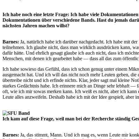
Ich habe noch eine letzte Frage: Ich habe viele Dokumentatione
Dokumentationen über verschiedene Bands. Hast du jemals darüber
nächsten Jahren machen willst?
Barnes:
Ja, natürlich habe ich darüber nachgedacht. Ich habe mit der 
teilnehmen. Ich glaube nicht, dass man wirklich ausdrücken kann, was d
dafür hätte. Und ehrlich gesagt glaube ich auch nicht, dass ich möch
Menschen, mit denen ich gearbeitet habe — dass all das zum öffentl
Ich habe sowieso das Gefühl, dass ich schon genug unter einem Mikro
ausgemacht hat. Und ich will das nicht noch mehr Leuten geben, die da
übertreibe nicht und ich erfinde nichts. Klar, jeder sagt mal kleine N
starkes Gedächtnis habe. Ich erinnere mich an Dinge sehr lebhaft — 
oft, wie ich mir sowas merken kann. Ich weiß es nicht, aber ich kann 
Leute alles anzweifeln. Deshalb habe ich mit der Idee gespielt, aber
Ich kam auf diese Frage, weil man bei der Recherche ständig Ges
Barnes:
Ja, das stimmt, Mann. Und ich mag es, wenn Leute mir konkr