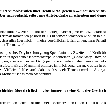
n und Autobiografien über Death Metal gesehen — über den Aufstie
 nachgedacht, selbst eine Autobiografie zu schreiben und deine S
Idee immer wieder hin und her überlegt. Aber da, wo ich jetzt gerade st
amals tatsächlich passiert ist. Es ist schwer, jemanden wirklich in die
te, dass alles über mich — meine persönlichen Erfahrungen, mein Privat
ichen Thema wird.
skop stehe. Es gibt schon genug Spekulationen, Zweifel und Kritik über
nn in irgendeiner Kommentarspalte schreiben: „Coole Story, Bro“, oder 
otlügen, aber wenn es um Dinge geht, die ich erlebt habe, dann übertreib
fast fotografisch. Manchmal erinnere ich mich sogar daran, was ich i
es. Vielleicht hilft es auch dabei, sich so viele Texte zu merken. Aber
 im Moment ist das mein Standpunkt.
chichten über dich liest — aber immer nur eine Seite der Geschic
ete Fragen stellen und mich meine Seite erzählen lassen. Damit habe 