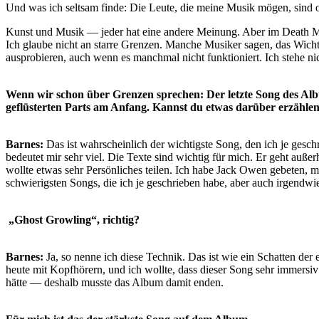
Und was ich seltsam finde: Die Leute, die meine Musik mögen, sind of
Kunst und Musik — jeder hat eine andere Meinung. Aber im Death Met
Ich glaube nicht an starre Grenzen. Manche Musiker sagen, das Wichtigs
ausprobieren, auch wenn es manchmal nicht funktioniert. Ich stehe n
Wenn wir schon über Grenzen sprechen: Der letzte Song des Album
geflüsterten Parts am Anfang. Kannst du etwas darüber erzähl
Barnes:
Das ist wahrscheinlich der wichtigste Song, den ich je geschr
bedeutet mir sehr viel. Die Texte sind wichtig für mich. Er geht au
wollte etwas sehr Persönliches teilen. Ich habe Jack Owen gebeten, m
schwierigsten Songs, die ich je geschrieben habe, aber auch irgendw
„Ghost Growling“, richtig?
Barnes:
Ja, so nenne ich diese Technik. Das ist wie ein Schatten de
heute mit Kopfhörern, und ich wollte, dass dieser Song sehr immersiv w
hätte — deshalb musste das Album damit enden.