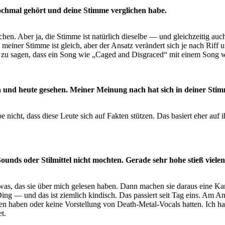
ochmal gehört und deine Stimme verglichen habe.
chen. Aber ja, die Stimme ist natürlich dieselbe — und gleichzeitig au
er Stimme ist gleich, aber der Ansatz verändert sich je nach Riff u
r zu sagen, dass ein Song wie „Caged and Disgraced“ mit einem Song w
und heute gesehen. Meiner Meinung nach hat sich in deiner Stimm
 nicht, dass diese Leute sich auf Fakten stützen. Das basiert eher auf 
unds oder Stilmittel nicht mochten. Gerade sehr hohe stieß vielen
was, das sie über mich gelesen haben. Dann machen sie daraus eine Ka
Ding — und das ist ziemlich kindisch. Das passiert seit Tag eins. Am 
nden haben oder keine Vorstellung von Death-Metal-Vocals hatten. Ich h
t.