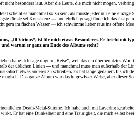
t nicht besonders laut. Aber die Leute, die mich nicht mögen, verbring
al scheint es manchmal so zu sein, als müsste jeder nur eine einzige
te für sie sei Konsistenz — und ehrlich gesagt finde ich das fast peinli
icht gern im flachen Wasser — ich schwimme lieber raus ins offene Mee
s, „Ill Vicious“, ist für mich etwas Besonderes. Er bricht mit ty
en und warum er ganz am Ende des Albums steht?
ieben habe. Ich sage ungern „Reise“, weil das ein überbenutztes Wort is
ßerhalb der üblichen Linien — und manchmal muss man außerhalb der Lin
usikalisch etwas anderes zu schreiben. Es hat lange gedauert, bis ich d
ie magisch. Das ganze Album war das in gewisser Weise, aber dieser S
r eigentlichen Death-Metal-Stimme. Ich habe auch mit Layering gearbeit
irkt. Er hat eine Dunkelheit und eine Traurigkeit, die mich selbst beein