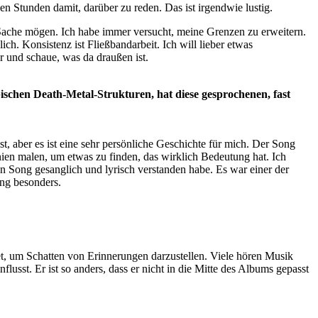
en Stunden damit, darüber zu reden. Das ist irgendwie lustig.
 Sache mögen. Ich habe immer versucht, meine Grenzen zu erweitern.
ch. Konsistenz ist Fließbandarbeit. Ich will lieber etwas
r und schaue, was da draußen ist.
pischen Death-Metal-Strukturen, hat diese gesprochenen, fast
t, aber es ist eine sehr persönliche Geschichte für mich. Der Song
ien malen, um etwas zu finden, das wirklich Bedeutung hat. Ich
en Song gesanglich und lyrisch verstanden habe. Es war einer der
ong besonders.
et, um Schatten von Erinnerungen darzustellen. Viele hören Musik
flusst. Er ist so anders, dass er nicht in die Mitte des Albums gepasst