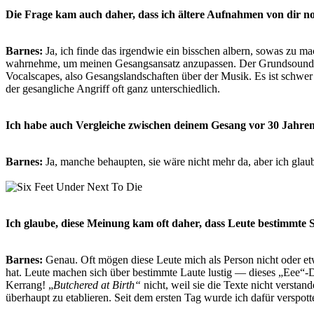
Die Frage kam auch daher, dass ich ältere Aufnahmen von dir n
Barnes:
Ja, ich finde das irgendwie ein bisschen albern, sowas zu ma
wahrnehme, um meinen Gesangsansatz anzupassen. Der Grundsound mein
Vocalscapes, also Gesangslandschaften über der Musik. Es ist schwe
der gesangliche Angriff oft ganz unterschiedlich.
Ich habe auch Vergleiche zwischen deinem Gesang vor 30 Jahren 
Barnes:
Ja, manche behaupten, sie wäre nicht mehr da, aber ich glaube
Ich glaube, diese Meinung kam oft daher, dass Leute bestimmte So
Barnes:
Genau. Oft mögen diese Leute mich als Person nicht oder et
hat. Leute machen sich über bestimmte Laute lustig — dieses „Eee“-
Kerrang! „
Butchered at Birth“
nicht, weil sie die Texte nicht versta
überhaupt zu etablieren. Seit dem ersten Tag wurde ich dafür verspotte