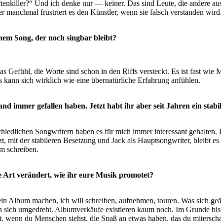
enkiller?“ Und ich denke nur — keiner. Das sind Leute, die andere aus 
ber manchmal frustriert es den Künstler, wenn sie falsch verstanden wird
nem Song, der noch singbar bleibt?
s Gefühl, die Worte sind schon in den Riffs versteckt. Es ist fast wi
Es kann sich wirklich wie eine übernatürliche Erfahrung anfühlen.
nd immer gefallen haben. Jetzt habt ihr aber seit Jahren ein stabil
iedlichen Songwritern haben es für mich immer interessant gehalten. Ic
 mit der stabileren Besetzung und Jack als Hauptsongwriter, bleibt es 
em schreiben.
ie Art verändert, wie ihr eure Musik promotet?
 ein Album machen, ich will schreiben, aufnehmen, touren. Was sich ge
n sich umgedreht. Albumverkäufe existieren kaum noch. Im Grunde bist 
t, wenn du Menschen siehst, die Spaß an etwas haben, das du miterscha