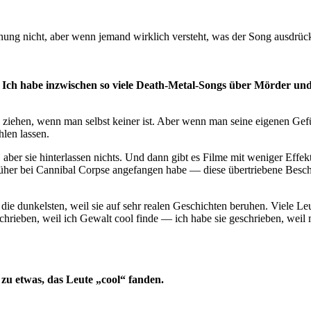
ung nicht, aber wenn jemand wirklich versteht, was der Song ausdrücken
. Ich habe inzwischen so viele Death-Metal-Songs über Mörder und 
ziehen, wenn man selbst keiner ist. Aber wenn man seine eigenen Gef
len lassen.
t, aber sie hinterlassen nichts. Und dann gibt es Filme mit weniger Effe
früher bei Cannibal Corpse angefangen habe — diese übertriebene Besc
 die dunkelsten, weil sie auf sehr realen Geschichten beruhen. Viele L
schrieben, weil ich Gewalt cool finde — ich habe sie geschrieben, weil
u etwas, das Leute „cool“ fanden.