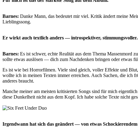
Für mich ist das der stärkste Song auf dem Album.
Barnes:
Danke Mann, das bedeutet mir viel. Kritik ändert meine Mein
Lieblingssong.
Er wirkt auch textlich anders — introspektiver, stimmungsvoller
Barnes:
Es ist schwer, echte Realität aus dem Thema Massenmord zu 
sollte etwas auslösen — dich zum Nachdenken bringen oder etwas füh
Es ist wie bei Horrorfilmen. Viele sind gleich, voller Effekte und Blu
wollte ich in meinen Texten immer erreichen. Auch Sachen, die ich 
anderes braucht.
Manche meiner am meisten kritisierten Songs sind für mich eigentlich
diese Dunkelheit nicht aus dem Kopf. Ich habe solche Texte nicht ge
Irgendwann hat sich das geändert — von etwas Schockierendem z