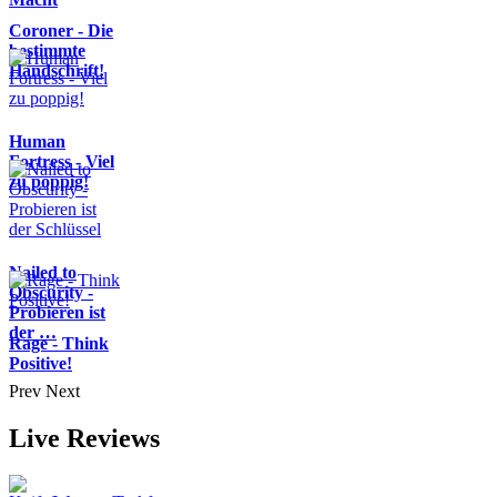
Coroner - Die
bestimmte
Handschrift!
Human
Fortress - Viel
zu poppig!
Nailed to
Obscurity -
Probieren ist
der …
Rage - Think
Positive!
Prev
Next
Live Reviews