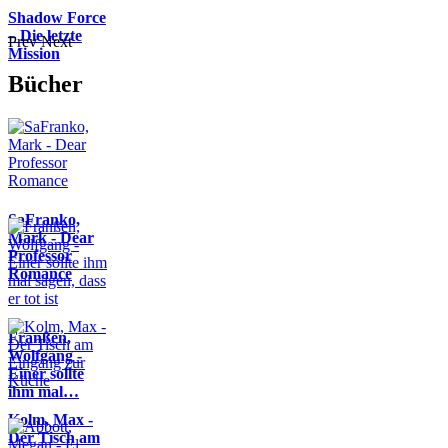
Shadow Force
– Die letzte
Prev
Next
Mission
Bücher
SaFranko,
Mark - Dear
Professor
Romance
Franßen,
Wolfgang -
Einer sollte
ihm mal…
Kolm, Max -
Der Tisch am