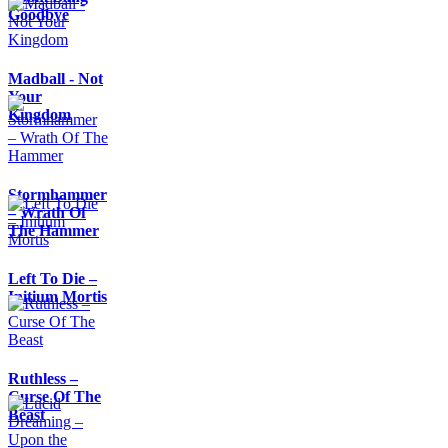
Goodbye
Madball - Not
Your
Kingdom
Stormhammer
– Wrath Of
The Hammer
Left To Die –
Initium Mortis
Ruthless –
Curse Of The
Beast