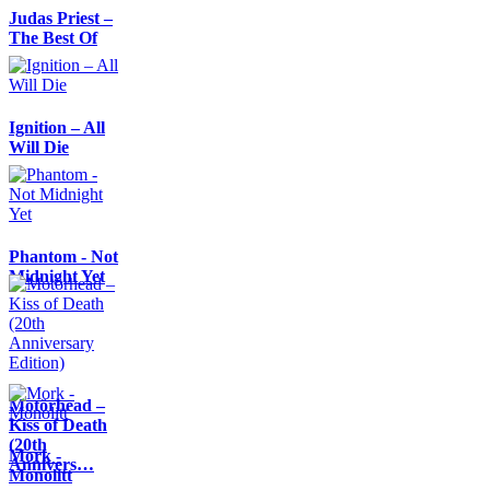
Judas Priest –
The Best Of
Ignition – All
Will Die
Phantom - Not
Midnight Yet
Motörhead –
Kiss of Death
(20th
Mork -
Annivers…
Monolitt