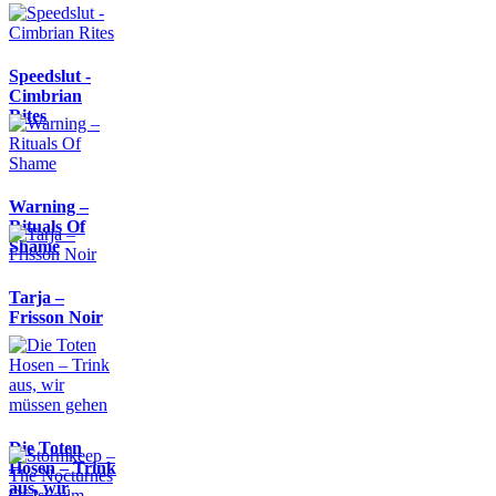
Speedslut -
Cimbrian
Rites
Warning –
Rituals Of
Shame
Tarja –
Frisson Noir
Die Toten
Hosen – Trink
aus, wir