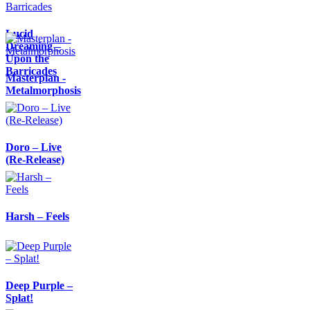
Lucid
Dreaming –
Upon the
Barricades
Masterplan -
Metalmorphosis
Doro – Live
(Re-Release)
Harsh – Feels
Deep Purple –
Splat!