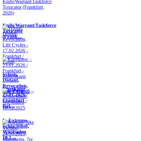
Knife/Warrant/Taskforce
Toxicator
(Frank…
Sylosis,
Distant,
Revocation,
Knorkator –
Life Cycle…
23.01.2026 /
Frankfurt -
Bat…
In Extremo –
Schlachthof,
Wiesbaden
18.1…