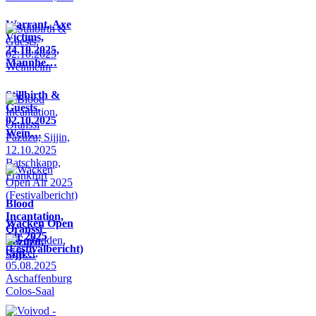
Warrant, Axe
Victims,
24.10.2025,
Mannhe…
Stillbirth &
Guests,
02.10.2025
Wein…
Blood
Incantation,
Wacken Open
Oranssi
Air 2025
Pazuzu,
(Festivalbericht)
Sijji…