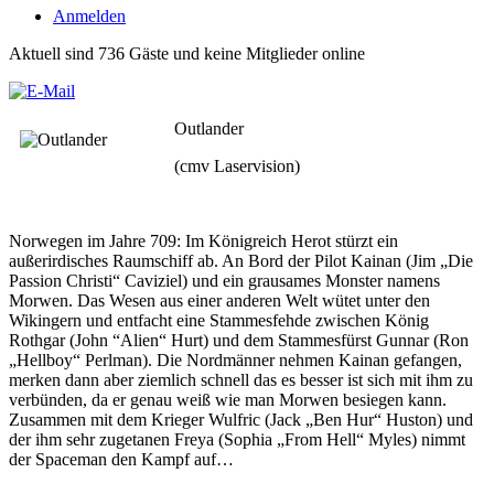
Anmelden
Aktuell sind 736 Gäste und keine Mitglieder online
Outlander
(cmv Laservision)
Norwegen im Jahre 709: Im Königreich Herot stürzt ein
außerirdisches Raumschiff ab. An Bord der Pilot Kainan (Jim „Die
Passion Christi“ Caviziel) und ein grausames Monster namens
Morwen. Das Wesen aus einer anderen Welt wütet unter den
Wikingern und entfacht eine Stammesfehde zwischen König
Rothgar (John “Alien“ Hurt) und dem Stammesfürst Gunnar (Ron
„Hellboy“ Perlman). Die Nordmänner nehmen Kainan gefangen,
merken dann aber ziemlich schnell das es besser ist sich mit ihm zu
verbünden, da er genau weiß wie man Morwen besiegen kann.
Zusammen mit dem Krieger Wulfric (Jack „Ben Hur“ Huston) und
der ihm sehr zugetanen Freya (Sophia „From Hell“ Myles) nimmt
der Spaceman den Kampf auf…