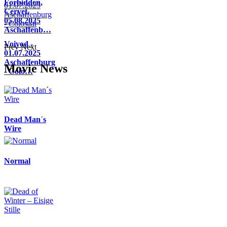
Forbidden,
Cervet,
05.08.2025
Aschaffenb…
Voivod -
Prev
Next
01.07.2025
Aschaffenburg
Movie News
- Colo…
Dead Man´s
Wire
Normal