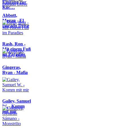
Eingang zur
Küc…
Abbott,
Megan - El
Dorado Drive
Rash, Ron -
Mit einem Fuß
im Paradies
Gingeras,
Ryan - Mafia
Gailey, Samuel
W. - Komm
mit mir