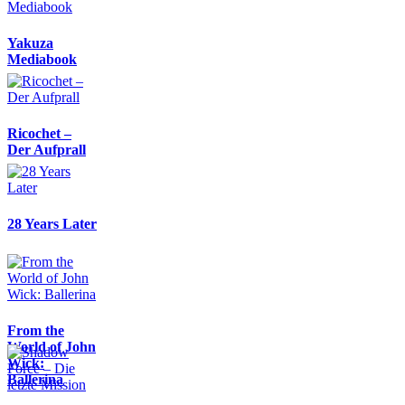
Yakuza
Mediabook
Ricochet –
Der Aufprall
28 Years Later
From the
World of John
Wick:
Ballerina