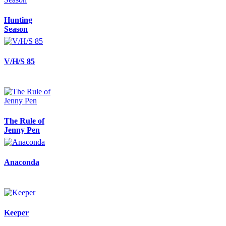
Hunting
Season
V/H/S 85
The Rule of
Jenny Pen
Anaconda
Keeper