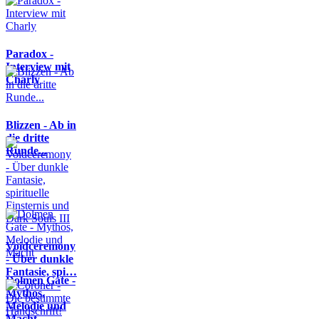
Paradox -
Interview mit
Charly
Blizzen - Ab in
die dritte
Runde...
Voidceremony
- Über dunkle
Fantasie, spi…
Dolmen Gate -
Mythos,
Melodie und
Macht