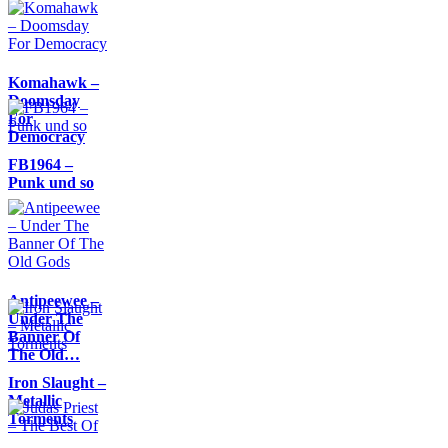
Komahawk –
Doomsday
For
Democracy
FB1964 –
Punk und so
Antipeewee –
Under The
Banner Of
The Old…
Iron Slaught –
Metallic
Torments