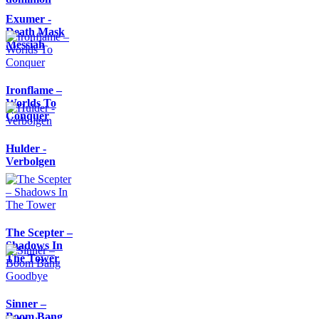
Exumer -
Death Mask
Messiah
Ironflame –
Worlds To
Conquer
Hulder -
Verbolgen
The Scepter –
Shadows In
The Tower
Sinner –
Boom Bang