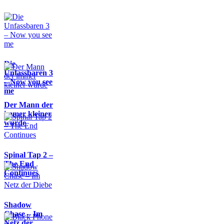
Die
Unfassbaren 3
– Now you see
me
Der Mann der
immer kleiner
wurde
Spinal Tap 2 –
The End
Continues
Shadow
Chase – Im
Netz der