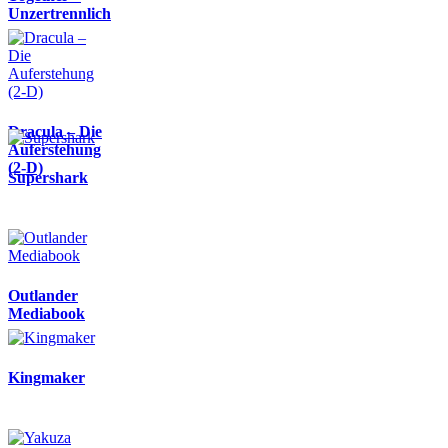
Unzertrennlich
Dracula – Die
Auferstehung
(2-D)
Supershark
Outlander
Mediabook
Kingmaker