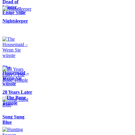
Dead of
Winter –
Eisige Stille
Nightsleeper
The
Housemaid –
Wenn Sie
wüsste
28 Years Later
– The Bone
Temple
Song Sung
Blue