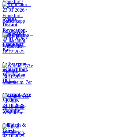
Sylosis,
Distant,
Revocation,
Knorkator –
Life Cycle…
23.01.2026 /
Frankfurt -
Bat…
In Extremo –
Schlachthof,
Wiesbaden
18.1…
Warrant, Axe
Victims,
24.10.2025,
Mannhe…
Stillbirth &
Guests,
02.10.2025