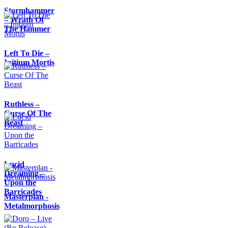
Stormhammer
– Wrath Of
The Hammer
Left To Die –
Initium Mortis
Ruthless –
Curse Of The
Beast
Lucid
Dreaming –
Upon the
Barricades
Masterplan -
Metalmorphosis