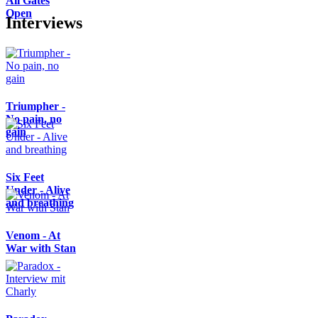
All Gates
Open
Interviews
Triumpher -
No pain, no
gain
Six Feet
Under - Alive
and breathing
Venom - At
War with Stan