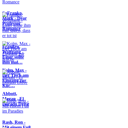
SaFranko,
Mark - Dear
Professor
Romance
Franßen,
Wolfgang -
Einer sollte
ihm mal…
Kolm, Max -
Der Tisch am
Eingang zur
Küc…
Abbott,
Megan - El
Dorado Drive
Rash, Ron -
Mit einem Fuß