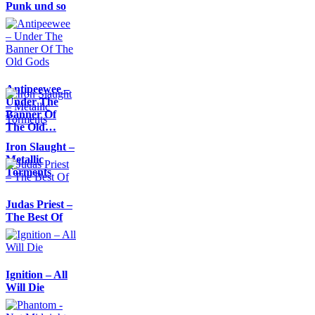
Punk und so
Antipeewee –
Under The
Banner Of
The Old…
Iron Slaught –
Metallic
Torments
Judas Priest –
The Best Of
Ignition – All
Will Die