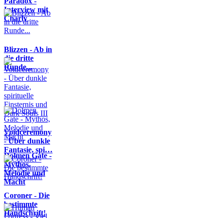
Paradox -
Interview mit
Charly
Blizzen - Ab in
die dritte
Runde...
Voidceremony
- Über dunkle
Fantasie, spi…
Dolmen Gate -
Mythos,
Melodie und
Macht
Coroner - Die
bestimmte
Handschrift!