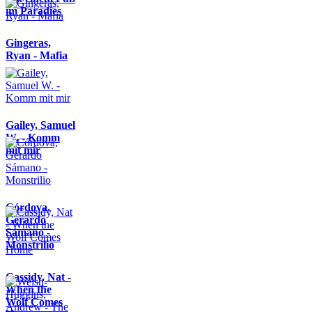
im Paradies
Gingeras,
Ryan - Mafia
Gailey, Samuel
W. - Komm
mit mir
Córdova,
Gerardo
Sámano -
Monstrilio
Cassidy, Nat -
When the
Wolf Comes