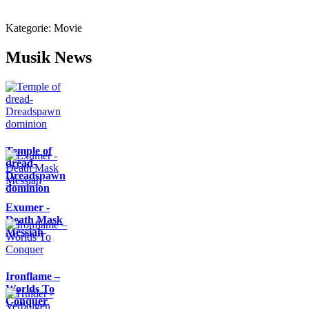
Kategorie:
Movie
Musik News
Temple of
dread-
Dreadspawn
dominion
Exumer -
Death Mask
Messiah
Ironflame –
Worlds To
Conquer