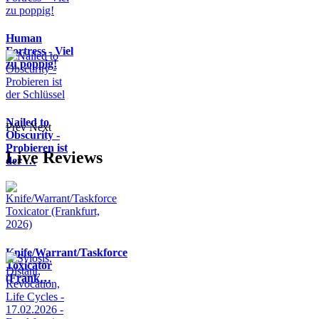
Human
Fortress - Viel
zu poppig!
Nailed to
Prev
Next
Obscurity -
Probieren ist
Live Reviews
der …
Knife/Warrant/Taskforce
Toxicator
(Frank…