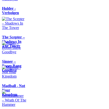
Hulder -
Verbolgen
The Scepter –
Shadows In
The Tower
Sinner –
Boom Bang
Goodbye
Madball - Not
Your
Kingdom