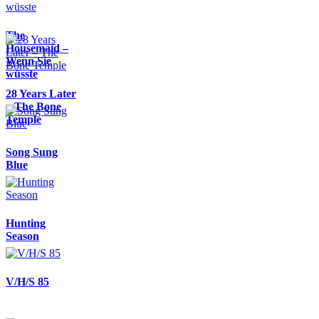
The
Housemaid –
Wenn Sie
wüsste
28 Years Later
– The Bone
Temple
Song Sung
Blue
Hunting
Season
V/H/S 85