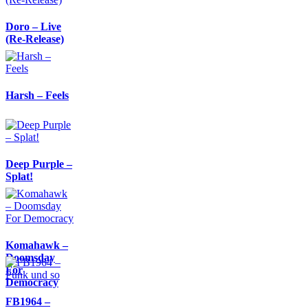
Doro – Live
(Re-Release)
Harsh – Feels
Deep Purple –
Splat!
Komahawk –
Doomsday
For
Democracy
FB1964 –