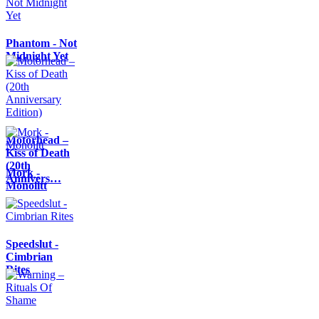
Phantom - Not
Midnight Yet
Motörhead –
Kiss of Death
(20th
Mork -
Annivers…
Monolitt
Speedslut -
Cimbrian
Rites