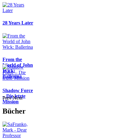
28 Years Later
From the
World of John
Wick:
Ballerina
Shadow Force
– Die letzte
Prev
Next
Mission
Bücher