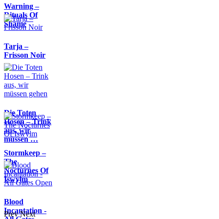
Warning –
Rituals Of
Shame
Tarja –
Frisson Noir
Die Toten
Hosen – Trink
aus, wir
müssen …
Stormkeep –
The
Nocturnes Of
Iswylm
Blood
Incantation -
Prev
Next