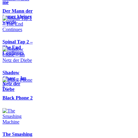
me
Der Mann der
immer kleiner
wurde
Spinal Tap 2 –
The End
Continues
Shadow
Chase – Im
Netz der
Diebe
Black Phone 2
The Smashing