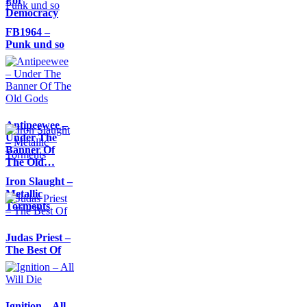
For
Democracy
FB1964 –
Punk und so
Antipeewee –
Under The
Banner Of
The Old…
Iron Slaught –
Metallic
Torments
Judas Priest –
The Best Of
Ignition – All