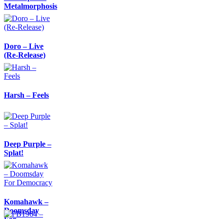
Metalmorphosis
Doro – Live
(Re-Release)
Harsh – Feels
Deep Purple –
Splat!
Komahawk –
Doomsday