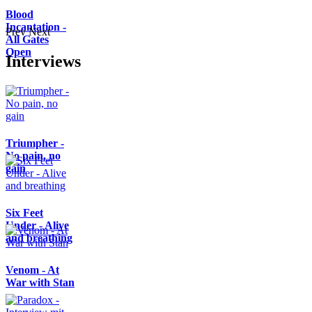
Blood
Incantation -
Prev
Next
All Gates
Open
Interviews
Triumpher -
No pain, no
gain
Six Feet
Under - Alive
and breathing
Venom - At
War with Stan