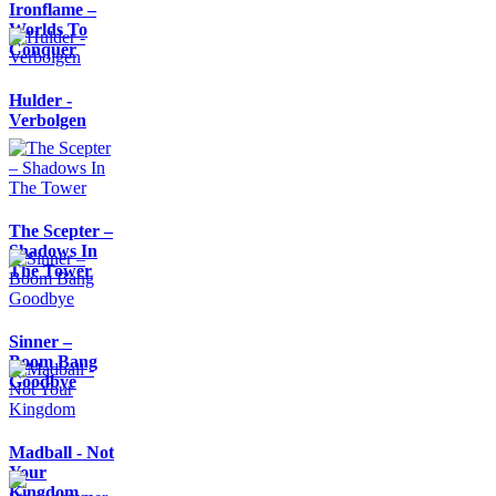
Ironflame –
Worlds To
Conquer
Hulder -
Verbolgen
The Scepter –
Shadows In
The Tower
Sinner –
Boom Bang
Goodbye
Madball - Not
Your
Kingdom