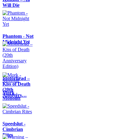
Will Die
Phantom - Not
Midnight Yet
Motörhead –
Kiss of Death
(20th
Mork -
Annivers…
Monolitt
Speedslut -
Cimbrian
Rites