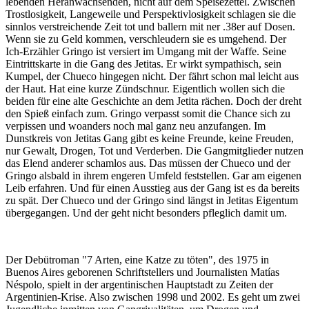
lebenden Heranwachsenden, nicht auf dem Speisezettel. Zwischen
Trostlosigkeit, Langeweile und Perspektivlosigkeit schlagen sie die
sinnlos verstreichende Zeit tot und ballern mit ner .38er auf Dosen.
Wenn sie zu Geld kommen, verschleudern sie es umgehend. Der
Ich-Erzähler Gringo ist versiert im Umgang mit der Waffe. Seine
Eintrittskarte in die Gang des Jetitas. Er wirkt sympathisch, sein
Kumpel, der Chueco hingegen nicht. Der fährt schon mal leicht aus
der Haut. Hat eine kurze Zündschnur. Eigentlich wollen sich die
beiden für eine alte Geschichte an dem Jetita rächen. Doch der dreht
den Spieß einfach zum. Gringo verpasst somit die Chance sich zu
verpissen und woanders noch mal ganz neu anzufangen. Im
Dunstkreis von Jetitas Gang gibt es keine Freunde, keine Freuden,
nur Gewalt, Drogen, Tot und Verderben. Die Gangmitglieder nutzen
das Elend anderer schamlos aus. Das müssen der Chueco und der
Gringo alsbald in ihrem engeren Umfeld feststellen. Gar am eigenen
Leib erfahren. Und für einen Ausstieg aus der Gang ist es da bereits
zu spät. Der Chueco und der Gringo sind längst in Jetitas Eigentum
übergegangen. Und der geht nicht besonders pfleglich damit um.
Der Debütroman "7 Arten, eine Katze zu töten", des 1975 in
Buenos Aires geborenen Schriftstellers und Journalisten Matías
Néspolo, spielt in der argentinischen Hauptstadt zu Zeiten der
Argentinien-Krise. Also zwischen 1998 und 2002. Es geht um zwei