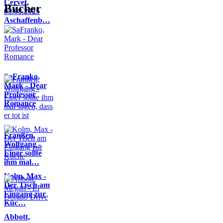
Cervet,
Bücher
05.08.2025
Aschaffenb…
SaFranko,
Mark - Dear
Professor
Romance
Franßen,
Wolfgang -
Einer sollte
ihm mal…
Kolm, Max -
Der Tisch am
Eingang zur
Küc…
Abbott,