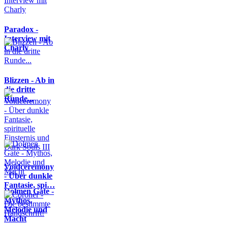
Paradox -
Interview mit
Charly
Blizzen - Ab in
die dritte
Runde...
Voidceremony
- Über dunkle
Fantasie, spi…
Dolmen Gate -
Mythos,
Melodie und
Macht