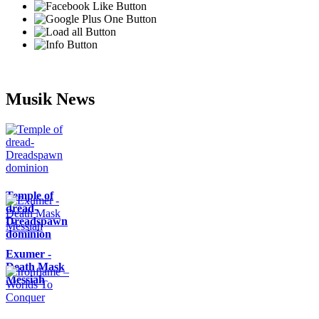
Musik News
Temple of
dread-
Dreadspawn
dominion
Exumer -
Death Mask
Messiah