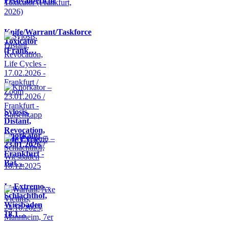
Festivalbericht
Knife/Warrant/Taskforce
Toxicator
(Frank…
Sylosis,
Distant,
Revocation,
Knorkator –
Life Cycle…
23.01.2026 /
Frankfurt -
Bat…
In Extremo –
Schlachthof,
Wiesbaden
18.1…