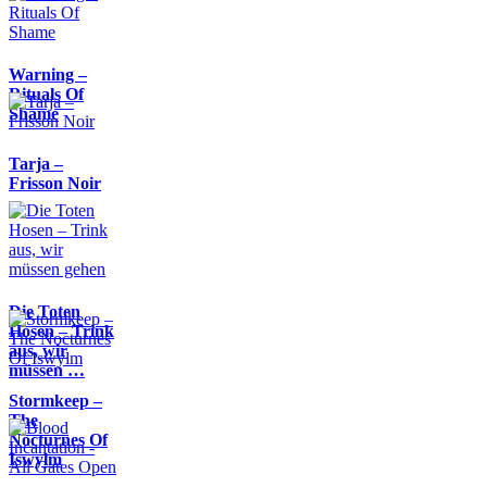
Warning –
Rituals Of
Shame
Tarja –
Frisson Noir
Die Toten
Hosen – Trink
aus, wir
müssen …
Stormkeep –
The
Nocturnes Of
Iswylm