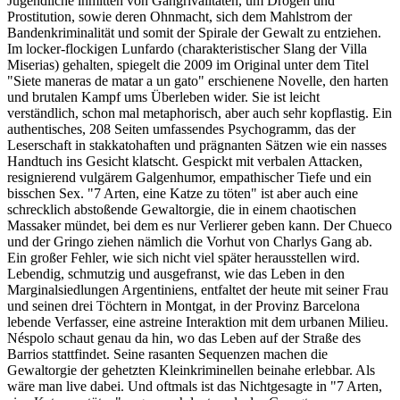
Jugendliche inmitten von Gangrivalitäten, um Drogen und
Prostitution, sowie deren Ohnmacht, sich dem Mahlstrom der
Bandenkriminalität und somit der Spirale der Gewalt zu entziehen.
Im locker-flockigen Lunfardo (charakteristischer Slang der Villa
Miserias) gehalten, spiegelt die 2009 im Original unter dem Titel
"Siete maneras de matar a un gato" erschienene Novelle, den harten
und brutalen Kampf ums Überleben wider. Sie ist leicht
verständlich, schon mal metaphorisch, aber auch sehr kopflastig. Ein
authentisches, 208 Seiten umfassendes Psychogramm, das der
Leserschaft in stakkatohaften und prägnanten Sätzen wie ein nasses
Handtuch ins Gesicht klatscht. Gespickt mit verbalen Attacken,
resignierend vulgärem Galgenhumor, empathischer Tiefe und ein
bisschen Sex. "7 Arten, eine Katze zu töten" ist aber auch eine
schrecklich abstoßende Gewaltorgie, die in einem chaotischen
Massaker mündet, bei dem es nur Verlierer geben kann. Der Chueco
und der Gringo ziehen nämlich die Vorhut von Charlys Gang ab.
Ein großer Fehler, wie sich nicht viel später herausstellen wird.
Lebendig, schmutzig und ausgefranst, wie das Leben in den
Marginalsiedlungen Argentiniens, entfaltet der heute mit seiner Frau
und seinen drei Töchtern in Montgat, in der Provinz Barcelona
lebende Verfasser, eine astreine Interaktion mit dem urbanen Milieu.
Néspolo schaut genau da hin, wo das Leben auf der Straße des
Barrios stattfindet. Seine rasanten Sequenzen machen die
Gewaltorgie der gehetzten Kleinkriminellen beinahe erlebbar. Als
wäre man live dabei. Und oftmals ist das Nichtgesagte in "7 Arten,