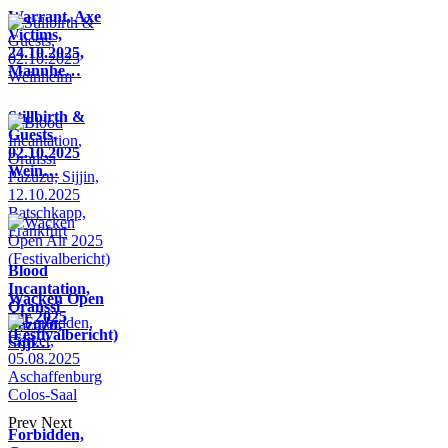
Warrant, Axe
Victims,
24.10.2025,
Mannhe…
Stillbirth &
Guests,
02.10.2025
Wein…
Blood
Incantation,
Wacken Open
Oranssi
Air 2025
Pazuzu,
(Festivalbericht)
Sijji…
Prev
Next
Forbidden,