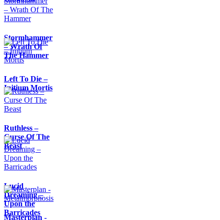
Stormhammer
– Wrath Of
The Hammer
Left To Die –
Initium Mortis
Ruthless –
Curse Of The
Beast
Lucid
Dreaming –
Upon the
Barricades
Masterplan -