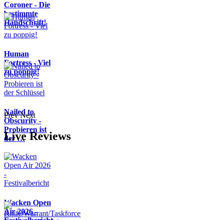
Coroner - Die
bestimmte
Handschrift!
Human
Fortress - Viel
zu poppig!
Nailed to
Prev
Next
Obscurity -
Probieren ist
Live Reviews
der …
Wacken Open
Air 2026 -