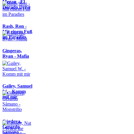
Megan - El
Dorado Drive
Rash, Ron -
Mit einem Fuß
im Paradies
Gingeras,
Ryan - Mafia
Gailey, Samuel
W. - Komm
mit mir
Córdova,
Gerardo
Sámano -