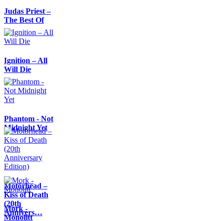
Judas Priest –
The Best Of
Ignition – All
Will Die
Phantom - Not
Midnight Yet
Motörhead –
Kiss of Death
(20th
Mork -
Annivers…
Monolitt