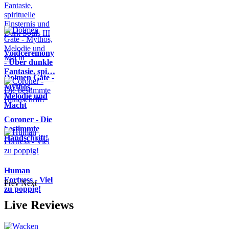
Voidceremony
- Über dunkle
Fantasie, spi…
Dolmen Gate -
Mythos,
Melodie und
Macht
Coroner - Die
bestimmte
Handschrift!
Human
Fortress - Viel
Prev
Next
zu poppig!
Live Reviews