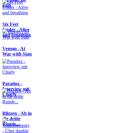
gain
Six Feet
Under - Alive
and breathing
Venom - At
War with Stan
Paradox -
Interview mit
Charly
Blizzen - Ab in
die dritte
Runde...