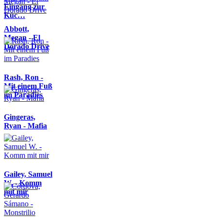
Eingang zur
Küc…
Abbott,
Megan - El
Dorado Drive
Rash, Ron -
Mit einem Fuß
im Paradies
Gingeras,
Ryan - Mafia
Gailey, Samuel
W. - Komm
mit mir