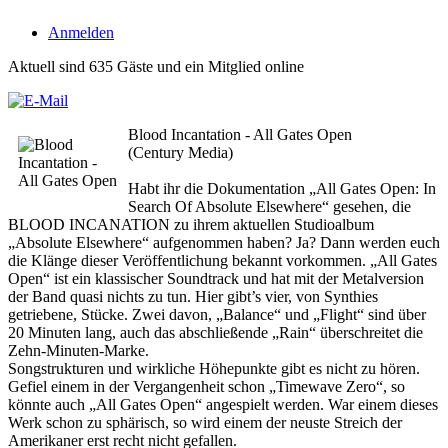
Anmelden
Aktuell sind 635 Gäste und ein Mitglied online
Blood Incantation - All Gates Open
(Century Media)
Habt ihr die Dokumentation „All Gates Open: In
Search Of Absolute Elsewhere“ gesehen, die
BLOOD INCANATION zu ihrem aktuellen Studioalbum
„Absolute Elsewhere“ aufgenommen haben? Ja? Dann werden euch
die Klänge dieser Veröffentlichung bekannt vorkommen. „All Gates
Open“ ist ein klassischer Soundtrack und hat mit der Metalversion
der Band quasi nichts zu tun. Hier gibt’s vier, von Synthies
getriebene, Stücke. Zwei davon, „Balance“ und „Flight“ sind über
20 Minuten lang, auch das abschließende „Rain“ überschreitet die
Zehn-Minuten-Marke.
Songstrukturen und wirkliche Höhepunkte gibt es nicht zu hören.
Gefiel einem in der Vergangenheit schon „Timewave Zero“, so
könnte auch „All Gates Open“ angespielt werden. War einem dieses
Werk schon zu sphärisch, so wird einem der neuste Streich der
Amerikaner erst recht nicht gefallen.