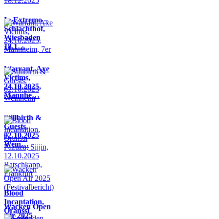
In Extremo –
Schlachthof,
Wiesbaden
18.1…
Warrant, Axe
Victims,
24.10.2025,
Mannhe…
Stillbirth &
Guests,
02.10.2025
Wein…
Blood
Incantation,
Wacken Open
Oranssi
Air 2025