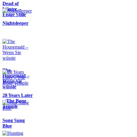
Dead of
Winter –
Eisige Stille
Nightsleeper
The
Housemaid –
Wenn Sie
wüsste
28 Years Later
– The Bone
Temple
Song Sung
Blue