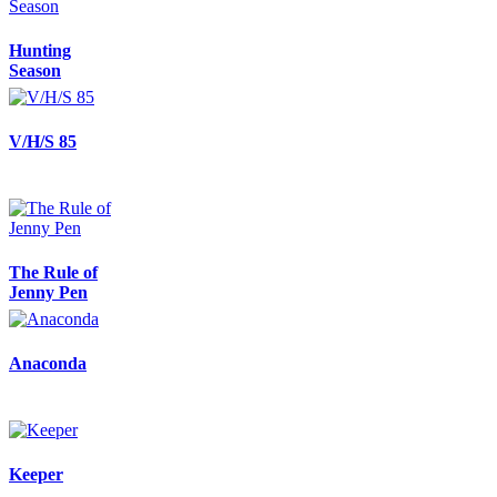
Hunting
Season
V/H/S 85
The Rule of
Jenny Pen
Anaconda
Keeper