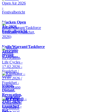
Wacken Open
Air 2026 -
Festivalbericht
Knife/Warrant/Taskforce
Toxicator
(Frank…
Sylosis,
Distant,
Revocation,
Knorkator –
Life Cycle…
23.01.2026 /
Frankfurt -
Bat…