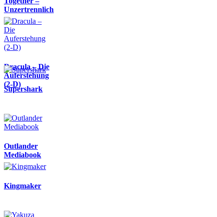
Together –
Unzertrennlich
Dracula – Die
Auferstehung
(2-D)
Supershark
Outlander
Mediabook
Kingmaker