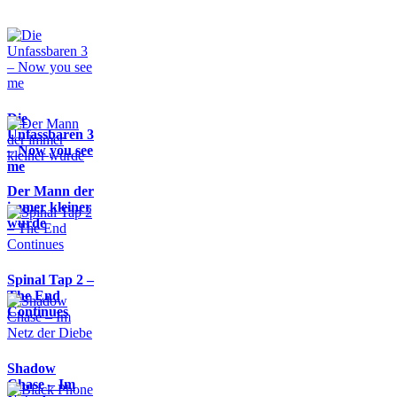
Die
Unfassbaren 3
– Now you see
me
Der Mann der
immer kleiner
wurde
Spinal Tap 2 –
The End
Continues
Shadow
Chase – Im