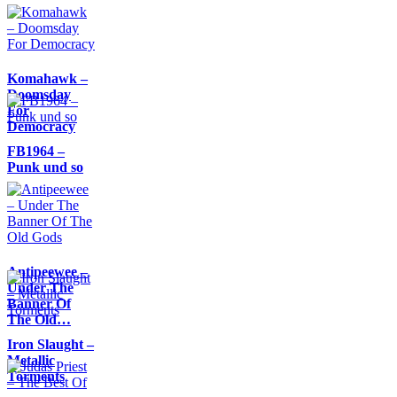
Komahawk –
Doomsday
For
Democracy
FB1964 –
Punk und so
Antipeewee –
Under The
Banner Of
The Old…
Iron Slaught –
Metallic
Torments