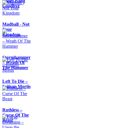
Boom Bang
Goodbye
Madball - Not
Your
Kingdom
Stormhammer
– Wrath Of
The Hammer
Left To Die –
Initium Mortis
Ruthless –
Curse Of The
Beast