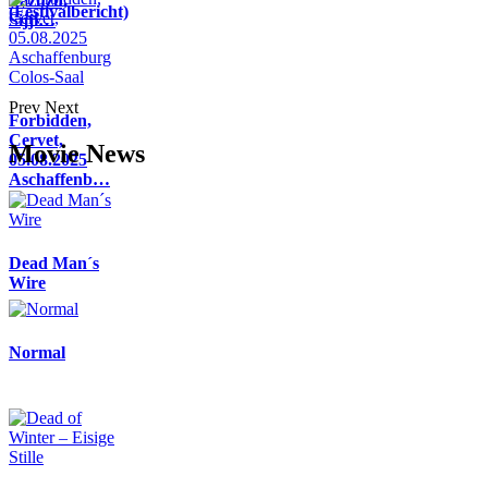
Pazuzu,
(Festivalbericht)
Sijji…
Prev
Next
Forbidden,
Cervet,
Movie News
05.08.2025
Aschaffenb…
Dead Man´s
Wire
Normal