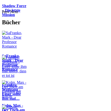
Shadow Force
– Die letzte
Prev
Next
Mission
Bücher
SaFranko,
Mark - Dear
Professor
Romance
Franßen,
Wolfgang -
Einer sollte
ihm mal…
Kolm, Max -
Der Tisch am