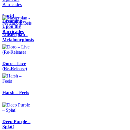
Lucid
Dreaming –
Upon the
Barricades
Masterplan -
Metalmorphosis
Doro – Live
(Re-Release)
Harsh – Feels
Deep Purple –
Splat!