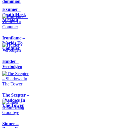
dominion
Exumer -
Death Mask
Messiah
Ironflame –
Worlds To
Conquer
Hulder -
Verbolgen
The Scepter –
Shadows In
The Tower
Sinner –