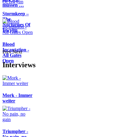
müssen …
Stormkeep –
The
Nocturnes Of
Iswylm
Blood
Incantation -
Prev
Next
All Gates
Open
Interviews
Mork - Immer
weiter
Triumpher -
No pain, no