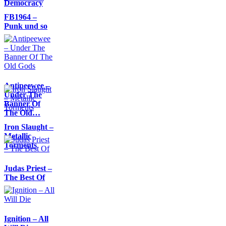
Democracy
FB1964 –
Punk und so
Antipeewee –
Under The
Banner Of
The Old…
Iron Slaught –
Metallic
Torments
Judas Priest –
The Best Of
Ignition – All