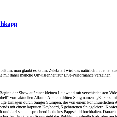
schkapp
ubiläum, man glaubt es kaum. Zelebriert wird das natürlich mit einer a
ge mir daher manche Unwissenheit zur Live-Performance verzeihen.
ginn der Show auf einer kleinen Leinwand mit verschiedensten Videocl
Unheil“ vom aktuellen Album. Ab dem dritten Song namens „Es kotzt m
stige Einlagen durch Sänger Stumpen, die von einem kontinuierlichen A
nds mit einem kaputten Keyboard, 5 gebratenen Spiegeleiern, Konfett
 und darf sein entsprechend betiteltes Pappschild hochhalten. Danach 
nders bei den älteren Songs geht das Publikum ordentlich ab, aber auch