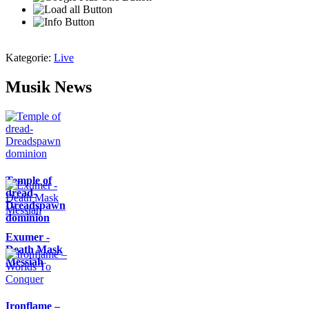
Kategorie:
Live
Musik News
Temple of
dread-
Dreadspawn
dominion
Exumer -
Death Mask
Messiah
Ironflame –