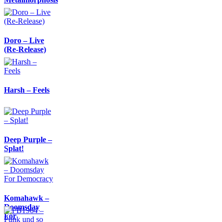
Doro – Live
(Re-Release)
Harsh – Feels
Deep Purple –
Splat!
Komahawk –
Doomsday
For