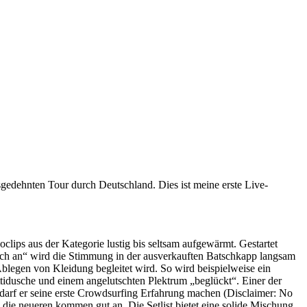
usgedehnten Tour durch Deutschland. Dies ist meine erste Live-
ips aus der Kategorie lustig bis seltsam aufgewärmt. Gestartet
ich an“ wird die Stimmung in der ausverkauften Batschkapp langsam
blegen von Kleidung begleitet wird. So wird beispielweise ein
idusche und einem angelutschten Plektrum „beglückt“. Einer der
darf er seine erste Crowdsurfing Erfahrung machen (Disclaimer: No
 die neueren kommen gut an. Die Setlist bietet eine solide Mischung