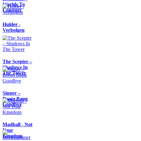
Worlds To
Conquer
Hulder -
Verbolgen
The Scepter –
Shadows In
The Tower
Sinner –
Boom Bang
Goodbye
Madball - Not
Your
Kingdom