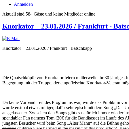
Anmelden
Aktuell sind 584 Gäste und keine Mitglieder online
Knorkator – 23.01.2026 / Frankfurt - Bat
Knorkator – 23.01.2026 / Frankfurt - Batschkapp
Die Quatschköpfe von Knorkator feiern mittlerweile ihr 30 jähriges J
Begegnung mit der Truppe, der eingefleischte Knorkator-Veteran mö
Da keine Vorband Teil des Programms war, wurde das Publikum vor Be
wurde erstmal etwas ruhiger, dafür sehr episch mit dem Song „Das 
ausgelassener. Zwischen den Songs gibt es natürlich immer wieder lu
spendabler Fan namens Tom (20€ für die Bandkasse) im Laufe des Abe
jüngsten Besucher wird beim Song „Alter Mann“ auf die Bühne geholt
animals
children were harmed in the making of this production). Beso