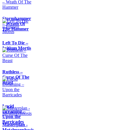
Stormhammer
– Wrath Of
The Hammer
Left To Die –
Initium Mortis
Ruthless –
Curse Of The
Beast
Lucid
Dreaming –
Upon the
Barricades
Masterplan -
Metalmorphosis