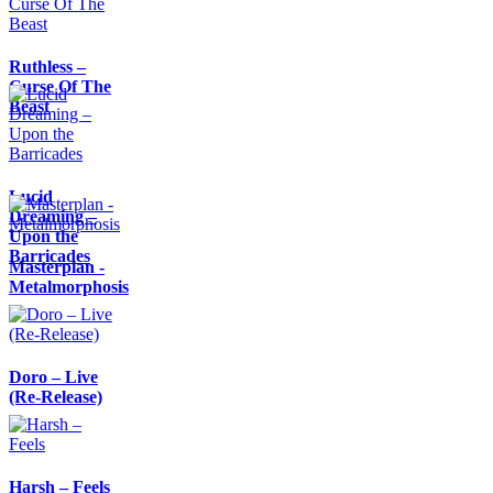
Ruthless –
Curse Of The
Beast
Lucid
Dreaming –
Upon the
Barricades
Masterplan -
Metalmorphosis
Doro – Live
(Re-Release)
Harsh – Feels