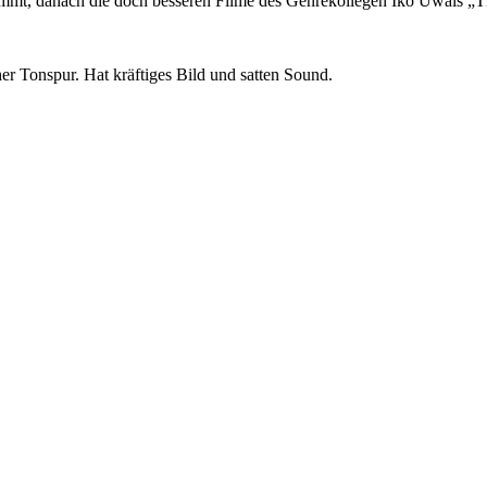
ommt, danach die doch besseren Filme des Genrekollegen Iko Uwais „T
her Tonspur. Hat kräftiges Bild und satten Sound.