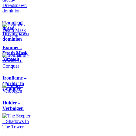
Temple of
dread-
Dreadspawn
dominion
Exumer -
Death Mask
Messiah
Ironflame –
Worlds To
Conquer
Hulder -
Verbolgen