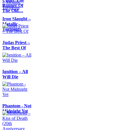
Under The
Banner Of
The Old…
Iron Slaught –
Metallic
Torments
Judas Priest –
The Best Of
Ignition – All
Will Die
Phantom - Not
Midnight Yet