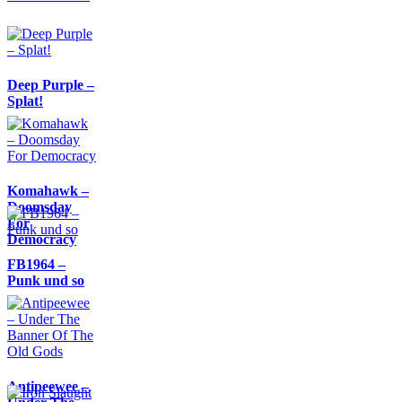
Deep Purple –
Splat!
Komahawk –
Doomsday
For
Democracy
FB1964 –
Punk und so
Antipeewee –