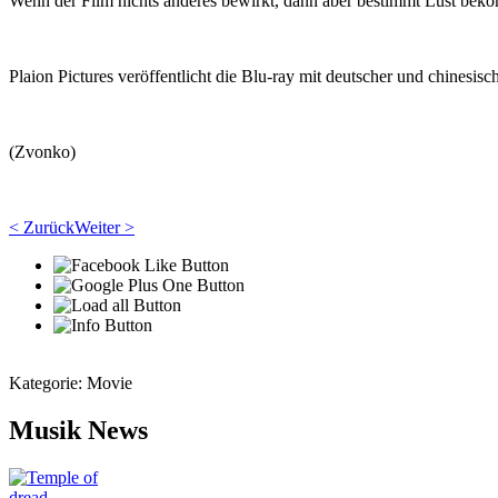
Wenn der Film nichts anderes bewirkt, dann aber bestimmt Lust bek
Plaion Pictures veröffentlicht die Blu-ray mit deutscher und chinesisc
(Zvonko)
< Zurück
Weiter >
Kategorie:
Movie
Musik News