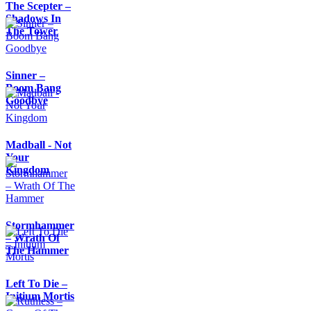
The Scepter –
Shadows In
The Tower
Sinner –
Boom Bang
Goodbye
Madball - Not
Your
Kingdom
Stormhammer
– Wrath Of
The Hammer
Left To Die –
Initium Mortis