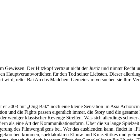
Gewissen. Der Hitzkopf vertraut nicht der Justiz und nimmt Recht un
n Hauptverantwortlichen für den Tod seiner Liebsten. Dieser allerdings
rt wird, rettet Bai An das Mädchen. Gemeinsam versuchen sie Ihre Ver
 War er 2003 mit „Ong Bak“ noch eine kleine Sensation im Asia Actionci
tion und die Fights passen eigentlich immer, die Story und die gesamte
 oder weniger klassischer Revenge Streifen. Was sich allerdings schwer au
dern als eine Art der Kommunikationsform. Über die zu lange Spielzeit
teigerung des Filmvergnügens bei. Wer das ausblenden kann, findet in „
 gekrochen kommen, spektakulären Elbow und Knie-Strikes und gebro