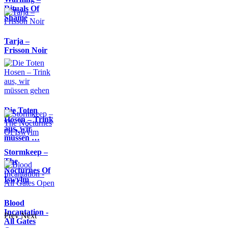
Rituals Of
Shame
Tarja –
Frisson Noir
Die Toten
Hosen – Trink
aus, wir
müssen …
Stormkeep –
The
Nocturnes Of
Iswylm
Blood
Incantation -
Prev
Next
All Gates