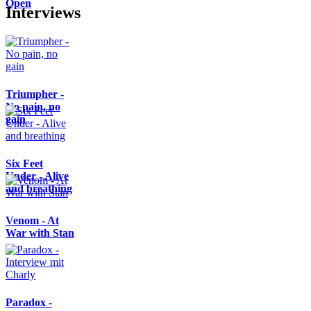
Open
Interviews
Triumpher -
No pain, no
gain
Six Feet
Under - Alive
and breathing
Venom - At
War with Stan
Paradox -