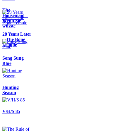
The
Housemaid –
Wenn Sie
wüsste
28 Years Later
– The Bone
Temple
Song Sung
Blue
Hunting
Season
V/H/S 85