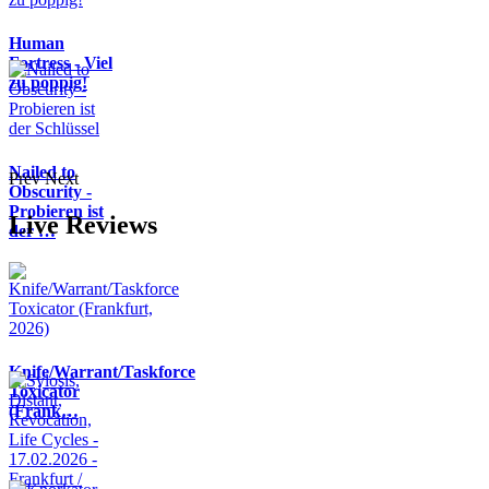
Human
Fortress - Viel
zu poppig!
Nailed to
Prev
Next
Obscurity -
Probieren ist
Live Reviews
der …
Knife/Warrant/Taskforce
Toxicator
(Frank…