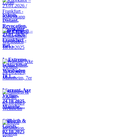
Sylosis,
Distant,
Revocation,
Knorkator –
Life Cycle…
23.01.2026 /
Frankfurt -
Bat…
In Extremo –
Schlachthof,
Wiesbaden
18.1…
Warrant, Axe
Victims,
24.10.2025,
Mannhe…
Stillbirth &
Guests,
02.10.2025