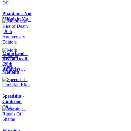
Phantom - Not
Midnight Yet
Motörhead –
Kiss of Death
(20th
Mork -
Annivers…
Monolitt
Speedslut -
Cimbrian
Rites
Warning –