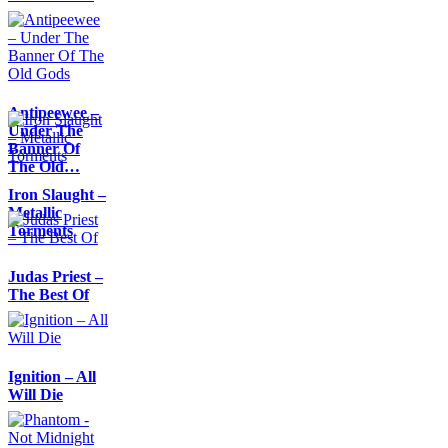
Antipeewee –
Under The
Banner Of
The Old…
Iron Slaught –
Metallic
Torments
Judas Priest –
The Best Of
Ignition – All
Will Die