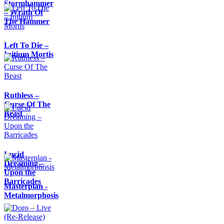
Stormhammer
– Wrath Of
The Hammer
Left To Die –
Initium Mortis
Ruthless –
Curse Of The
Beast
Lucid
Dreaming –
Upon the
Barricades
Masterplan -
Metalmorphosis