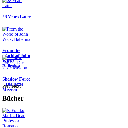
28 Years Later
From the
World of John
Wick:
Ballerina
Shadow Force
– Die letzte
Prev
Next
Mission
Bücher