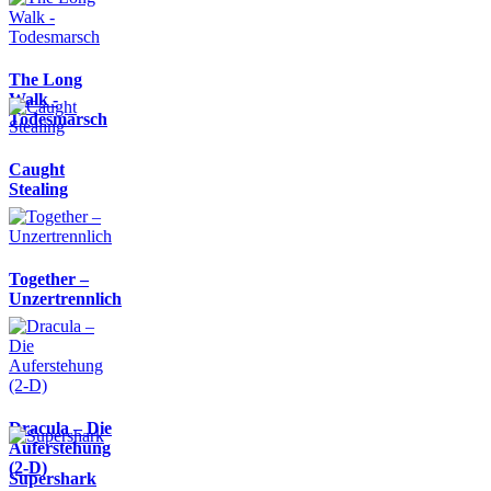
The Long
Walk -
Todesmarsch
Caught
Stealing
Together –
Unzertrennlich
Dracula – Die
Auferstehung
(2-D)
Supershark