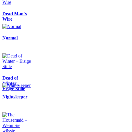
Dead Man´s
Wire
Normal
Dead of
Winter –
Eisige Stille
Nightsleeper