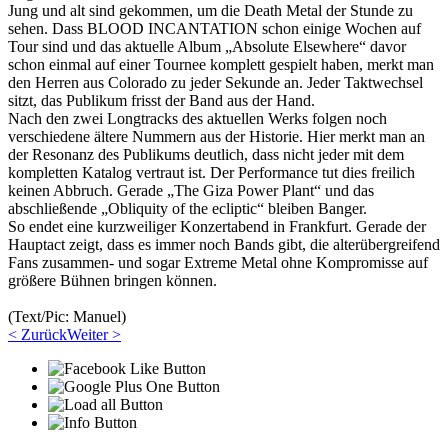
Jung und alt sind gekommen, um die Death Metal der Stunde zu
sehen. Dass BLOOD INCANTATION schon einige Wochen auf
Tour sind und das aktuelle Album „Absolute Elsewhere“ davor
schon einmal auf einer Tournee komplett gespielt haben, merkt man
den Herren aus Colorado zu jeder Sekunde an. Jeder Taktwechsel
sitzt, das Publikum frisst der Band aus der Hand.
Nach den zwei Longtracks des aktuellen Werks folgen noch
verschiedene ältere Nummern aus der Historie. Hier merkt man an
der Resonanz des Publikums deutlich, dass nicht jeder mit dem
kompletten Katalog vertraut ist. Der Performance tut dies freilich
keinen Abbruch. Gerade „The Giza Power Plant“ und das
abschließende „Obliquity of the ecliptic“ bleiben Banger.
So endet eine kurzweiliger Konzertabend in Frankfurt. Gerade der
Hauptact zeigt, dass es immer noch Bands gibt, die alterübergreifend
Fans zusammen- und sogar Extreme Metal ohne Kompromisse auf
größere Bühnen bringen können.
(Text/Pic: Manuel)
< Zurück
Weiter >