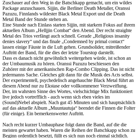
Zuschauer auf den Weg in die Batschkapp gemacht, um ein wildes
Package anzuschauen. Sijjin, die Berliner Death Metaller, Oranssi
Pazuzu, Finnlands wildester Black Metal Export und die Death
Metal Band der Stunde stehen an.
Eine Stunde nach Einlass starten Sijjin, mit starkem Fokus auf ihrem
aktuellen Album „Helljjin Combat“ den Abend. Der recht straighte
Metal des Trios verfängt auch schnell. Gerade „Religious insanity
denies slavery“ und das finale „Condemned by primal contact“
lassen einige Fäuste in die Luft gehen. Grundsolider, mitreißender
Auftritt der Band, für die dies der letzte Tourstop darstellt.
Dass es danach nicht gewöhnlich weitergehen würde, ist schon an
der Umbaumusik zu hören. Oranssi Pazuzu beschiessen den
Zuhörer mit der amerikanischen Rap-Combo Clipping. Das ist nicht
jedermanns Sache. Gleiches gilt dann für die Musik des Acts selbst.
Der experimentell, psychedelisch angehauchte Black Metal führt an
diesem Abend nur zu Ekstase oder vollkommener Verzweiflung.
Der, im wahrsten Sinne des Wortes, vielschichtige Mix funktioniert
live jedoch vortrefflich - auch wenn sich eben vieles im
(Sound)Nebel abspielt. Nach gut 45 Minuten und sich hauptsächlich
auf das aktuelle Album „Muuntautuja“ beendet die Finnen die Folter
(für einige). Ein bemerkenswerter Auftritt.
Nach recht kurzer Umbauphase folgt dann die Band, auf die die
meisten gewartet haben. Waren die Reihen der Batschkapp schon zu
Beginn ordentlich besetzt, füllt es sich nun noch einmal sichtlich.