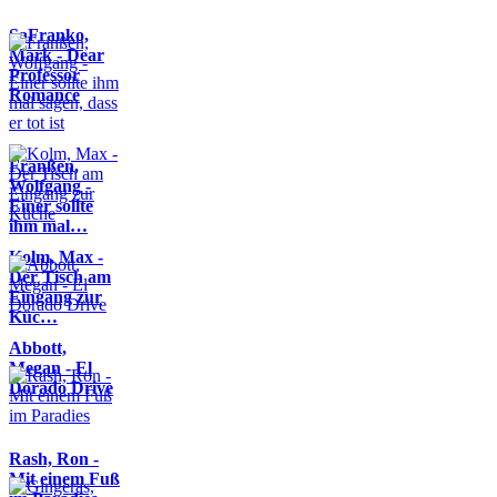
SaFranko,
Mark - Dear
Professor
Romance
Franßen,
Wolfgang -
Einer sollte
ihm mal…
Kolm, Max -
Der Tisch am
Eingang zur
Küc…
Abbott,
Megan - El
Dorado Drive
Rash, Ron -
Mit einem Fuß