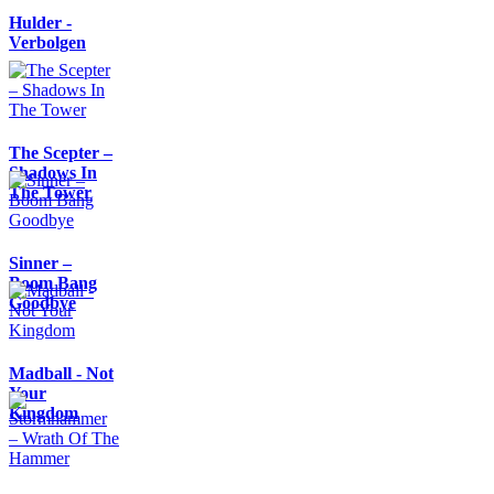
Hulder -
Verbolgen
The Scepter –
Shadows In
The Tower
Sinner –
Boom Bang
Goodbye
Madball - Not
Your
Kingdom