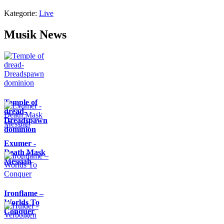
Kategorie:
Live
Musik News
Temple of
dread-
Dreadspawn
dominion
Exumer -
Death Mask
Messiah
Ironflame –
Worlds To
Conquer