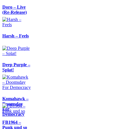
Doro – Live
(Re-Release)
Harsh – Feels
Deep Purple –
Splat!
Komahawk –
Doomsday
For
Democracy
FB1964 –
Punk und so