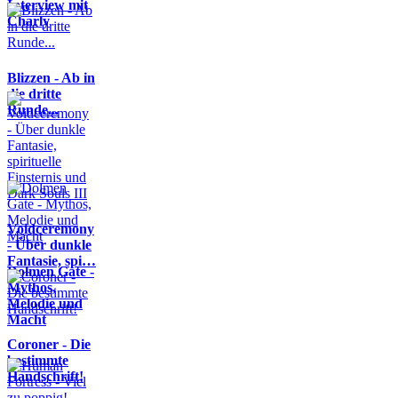
Interview mit
Charly
Blizzen - Ab in
die dritte
Runde...
Voidceremony
- Über dunkle
Fantasie, spi…
Dolmen Gate -
Mythos,
Melodie und
Macht
Coroner - Die
bestimmte
Handschrift!