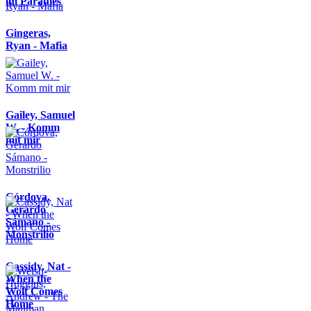
im Paradies
Gingeras,
Ryan - Mafia
Gailey, Samuel
W. - Komm
mit mir
Córdova,
Gerardo
Sámano -
Monstrilio
Cassidy, Nat -
When the
Wolf Comes
Home