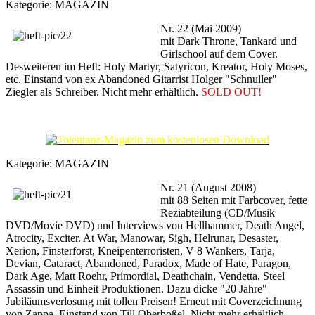
Kategorie:
MAGAZIN
Nr. 22 (Mai 2009)
mit Dark Throne, Tankard und
Girlschool auf dem Cover.
Desweiteren im Heft: Holy Martyr, Satyricon, Kreator, Holy Moses,
etc. Einstand von ex Abandoned Gitarrist Holger "Schnuller"
Ziegler als Schreiber. Nicht mehr erhältlich.
SOLD OUT!
Kategorie:
MAGAZIN
Nr. 21 (August 2008)
mit 88 Seiten mit Farbcover, fette
Reziabteilung (CD/Musik
DVD/Movie DVD) und Interviews von Hellhammer, Death Angel,
Atrocity, Exciter. At War, Manowar, Sigh, Helrunar, Desaster,
Xerion, Finsterforst, Kneipenterroristen, V 8 Wankers, Tarja,
Devian, Cataract, Abandoned, Paradox, Made of Hate, Paragon,
Dark Age, Matt Roehr, Primordial, Deathchain, Vendetta, Steel
Assassin und Einheit Produktionen. Dazu dicke "20 Jahre"
Jubiläumsverlosung mit tollen Preisen! Erneut mit Coverzeichnung
von Zappa. Einstand von Till Oberboßel. Nicht mehr erhältlich.