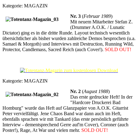
Kategorie:
MAGAZIN
Nr. 3
(
Februar 1989
)
Mit neuem Mitarbeiter Stefan Z.
(Drummer A.O.K. / Lunatic
Dictator) ging es in die dritte Runde. Layout technisch wesentlich
übersichtlicher als bisher wurden zahlreiche Demos besprochen (u.a.
Samael & Morgoth) und Interviews mit Destruction, Running Wild,
Protector, Candlemass, Sacred Reich (auch Cover!).
SOLD OUT!
Kategorie:
MAGAZIN
Nr. 2
(
August 1988
)
Das erste gedruckte Heft! In der
"Hardcore Druckerei Bad
Homburg" wurde das Heft auf Glanzpapier von A.O.K. Gitarrist
Peter vervielfältigt. Jene Chaos Band war dann auch im Heft,
ebenfalls sprachen wir mit Tankard (das erste persönlich geführte
Interview - dementsprechend Gerre auf'm Cover), Coroner (auch
Poster!), Rage, At War und vielen mehr.
SOLD OUT!