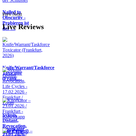
Nailed to
Prev
Next
Obscurity -
Probieren ist
Live Reviews
der …
Knife/Warrant/Taskforce
Toxicator
(Frank…
Sylosis,
Distant,
Revocation,
Knorkator –
Life Cycle…
23.01.2026 /