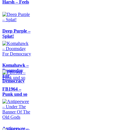
Harsh – Feels
Deep Purple –
Splat!
Komahawk –
Doomsday
For
Democracy
FB1964 –
Punk und so
Antipeewee –