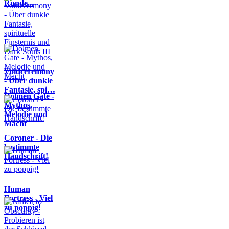
Runde...
Voidceremony
- Über dunkle
Fantasie, spi…
Dolmen Gate -
Mythos,
Melodie und
Macht
Coroner - Die
bestimmte
Handschrift!
Human
Fortress - Viel
zu poppig!