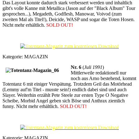
Das Layout konnte dadurch stark verbessert werden und inhaltlich
gibt's volle Kanne mit Metallica (Jason auf der "Black Album" Tour
gesprochen...), Megadeth, Godflesh, Manowar, Voivod (zum
zweiten Mal als Titel!), Deicide, WASP und sogar die Toten Hosen.
Nicht mehr erhältlich.
SOLD OUT!
Kategorie:
MAGAZIN
Nr. 6
(
Juli 1991
)
Mittlerweile redaktionell nur
noch aus Arno bestehend, kommt
Totentanz 6 mit einiger Verspätung. Trotzdem Geil das Motörhead
(Lemmy auf'm Titel - musste sein!) endlich dabei sind und auch
Slayer. Weiterhin erzählt Pete Steele zur ersten Type O Negative
Scheibe, Morbid Angel geben sich Böse und Anthrax ziemlich
funny. Nicht mehr erhältlich.
SOLD OUT!
Kategorie:
MAGAZIN