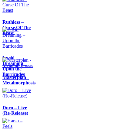
Ruthless –
Curse Of The
Beast
Lucid
Dreaming –
Upon the
Barricades
Masterplan -
Metalmorphosis
Doro – Live
(Re-Release)