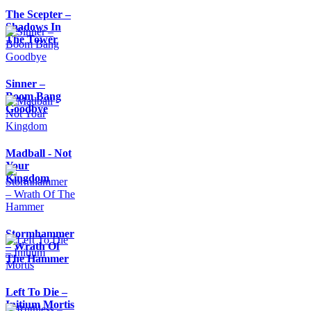
The Scepter –
Shadows In
The Tower
Sinner –
Boom Bang
Goodbye
Madball - Not
Your
Kingdom
Stormhammer
– Wrath Of
The Hammer
Left To Die –
Initium Mortis