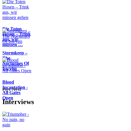
Die Toten
Hosen – Trink
aus, wir
müssen …
Stormkeep –
The
Nocturnes Of
Iswylm
Blood
Incantation -
Prev
Next
All Gates
Open
Interviews