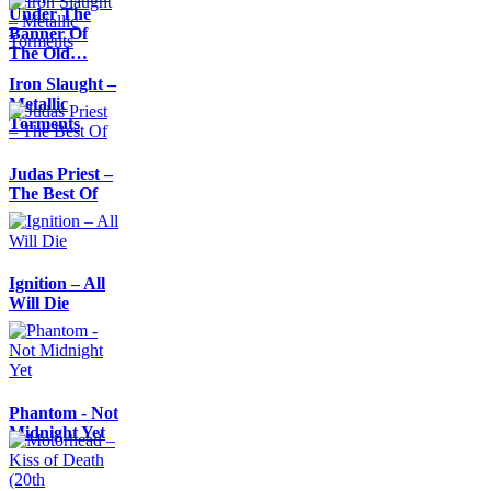
Under The
Banner Of
The Old…
Iron Slaught –
Metallic
Torments
Judas Priest –
The Best Of
Ignition – All
Will Die
Phantom - Not
Midnight Yet