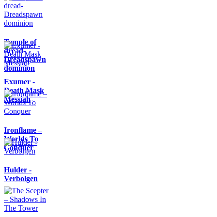
Temple of
dread-
Dreadspawn
dominion
Exumer -
Death Mask
Messiah
Ironflame –
Worlds To
Conquer
Hulder -
Verbolgen