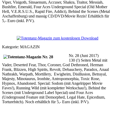
Viper, Visigoth, Sinsaenum, Accuser, Shakra, Traitor, Messiah,
Bushfire, Emerald, Four Aces Underground Special (Old Mother
Hell, V.E.R.S.U.S., Rapid Fire, Addict), Behind the Scenes (Metal
Aschaffenburg) und massig CD/DVD/Movie Rezis! Erhältlich für
5,- Euro (inkl. P/V).
Kategorie:
MAGAZIN
Nr. 28 (Juni 2017)
130 (!) Seiten Metal mit
Vader, Deserted Fear, Thor, Coroner, God Dethroned, Herman
Frank, Blizzen, High Spirits, Revolt, Debauchery, Paradox, Anaal
Nathrakh, Warpath, Mortillery, Ewigheim, Disillusion, Betrayal,
Majesty, Minotaurus, Ironbite, Antropomorphia, Toxic Rose,
Hypnos, Abandoned. Special: Sodom (mit Angelripper Movie
Faves!), Running Wild (mit kompletter Werkschau!), Behind the
Scenes (mit Underground Label Special) und Four Aces
(Underground Feature mit Demorphed, Legal Hate, Epicedium,
Torturebitch). Noch erhältlich für 5,- Euro (inkl. P/V).