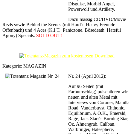
Disguise, Morbid Angel,
Powerwolf und Artillery.
Dazu massig CD/DVD/Movie
Rezis sowie Behind the Scenes (mit Hard´n Heavy Freunde
Offenbach) und 4 Aces (K.I.T., Paniczone, Bösedeath, Hateful
Agony) Specials.
SOLD OUT!
Kategorie:
MAGAZIN
Nr. 24 (April 2012):
Auf 96 Seiten (mit
Farbumschlag) präsentieren wir
neuen und alten Metal mit
Interviews von Coroner, Manilla
Road, Vanderbuyst, Chthonic,
Equilibrium, A.O.K., Emerald,
Rage, Jack Starr´s Burning Star,
Oz, Ahnengrab, Caliban,
Warbringer, Hatesphere,