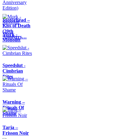
Motörhead –
Kiss of Death
(20th
Mork -
Annivers…
Monolitt
Speedslut -
Cimbrian
Rites
Warning –
Rituals Of
Shame
Tarja –
Frisson Noir