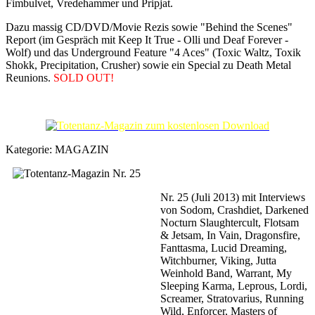
Fimbulvet, Vredehammer und Pripjat.
Dazu massig CD/DVD/Movie Rezis sowie "Behind the Scenes"
Report (im Gespräch mit Keep It True - Olli und Deaf Forever -
Wolf) und das Underground Feature "4 Aces" (Toxic Waltz, Toxik
Shokk, Precipitation, Crusher) sowie ein Special zu Death Metal
Reunions.
SOLD OUT!
Kategorie:
MAGAZIN
Nr. 25 (Juli 2013) mit Interviews
von Sodom, Crashdiet, Darkened
Nocturn Slaughtercult, Flotsam
& Jetsam, In Vain, Dragonsfire,
Fanttasma, Lucid Dreaming,
Witchburner, Viking, Jutta
Weinhold Band, Warrant, My
Sleeping Karma, Leprous, Lordi,
Screamer, Stratovarius, Running
Wild, Enforcer, Masters of