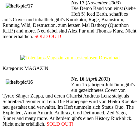
Nr. 17
(
November 2003
)
Die Demo Band von einst (siehe
Heft 5) Iced Earth, schafft es
auf's Cover und inhaltlich gibt's Knorkator, Rage, Brainstorm,
Running Wild, Destruction, zum letzten Mal Bathory (Quorthon
R.I.P.) and more. Neu dabei sind Alex Pur und Thomas Kurz. Nicht
mehr erhältlich.
SOLD OUT!
Kategorie:
MAGAZIN
Nr. 16
(
April 2003
)
Zum 15 jährigen Jubiläum gibt's
ein gezeichnetes Cover von
Tyrax Sänger Zappa, und deren Gitarrist Andreas Lenz steigt als
Schreiber/Layouter mit ein. Die Homepage wird von Heiko Roepke
neu gestaltet und verwaltet. Im Heft tummeln sich Status Quo, The
Exploited, Amon Amarth, Anthrax, God Dethroned, Zed Yago,
Sinner and many more. Außerdem gibt's einen History Rückblick.
Nicht mehr erhältlich.
SOLD OUT!