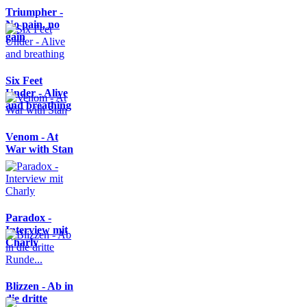
Triumpher -
No pain, no
gain
Six Feet
Under - Alive
and breathing
Venom - At
War with Stan
Paradox -
Interview mit
Charly
Blizzen - Ab in
die dritte