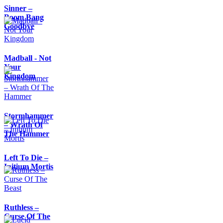
Sinner –
Boom Bang
Goodbye
Madball - Not
Your
Kingdom
Stormhammer
– Wrath Of
The Hammer
Left To Die –
Initium Mortis
Ruthless –
Curse Of The