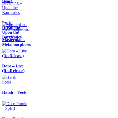
Beast
Lucid
Dreaming –
Upon the
Barricades
Masterplan -
Metalmorphosis
Doro – Live
(Re-Release)
Harsh – Feels