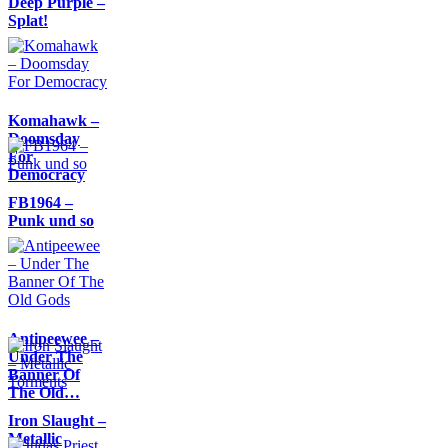
Deep Purple –
Splat!
Komahawk –
Doomsday
For
Democracy
FB1964 –
Punk und so
Antipeewee –
Under The
Banner Of
The Old…
Iron Slaught –
Metallic