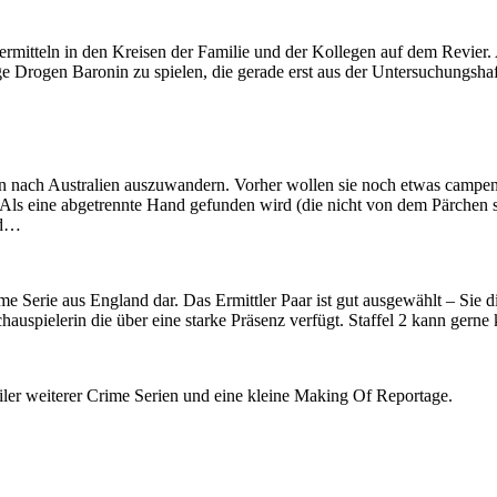
r ermitteln in den Kreisen der Familie und der Kollegen auf dem Revie
sige Drogen Baronin zu spielen, die gerade erst aus der Untersuchungs
nen nach Australien auszuwandern. Vorher wollen sie noch etwas campe
Als eine abgetrennte Hand gefunden wird (die nicht von dem Pärchen st
nd…
ime Serie aus England dar. Das Ermittler Paar ist gut ausgewählt – Sie d
hauspielerin die über eine starke Präsenz verfügt. Staffel 2 kann gern
r weiterer Crime Serien und eine kleine Making Of Reportage.