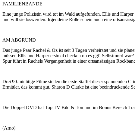
FAMILIENBANDE
Eine junge Polizistin wird tot im Wald aufgefunden. Ellis und Harpe
und will sie loswerden. Irgendeine Rolle schein auch eine ortsansäs
AM ABGRUND
Das junge Paar Rachel & Oz ist seit 3 Tagen verheiratet und sie pla
müssen Ellis und Harper erstmal checken ob es ggf. Selbstmord war? 
Spur führt in Rachels Vergangenheit in einer ortsansässigen Rockba
Drei 90-minütige Filme stellen die erste Staffel dieser spannenden Cr
Ermittler, das kommt gut. Sharon D Clarke ist eine beeindruckende Sc
Die Doppel DVD hat Top TV Bild & Ton und im Bonus Bereich Traile
(Arno)