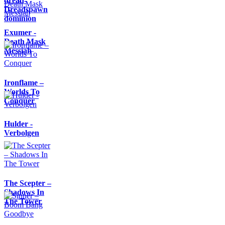
dread-
Dreadspawn
dominion
Exumer -
Death Mask
Messiah
Ironflame –
Worlds To
Conquer
Hulder -
Verbolgen
The Scepter –
Shadows In
The Tower