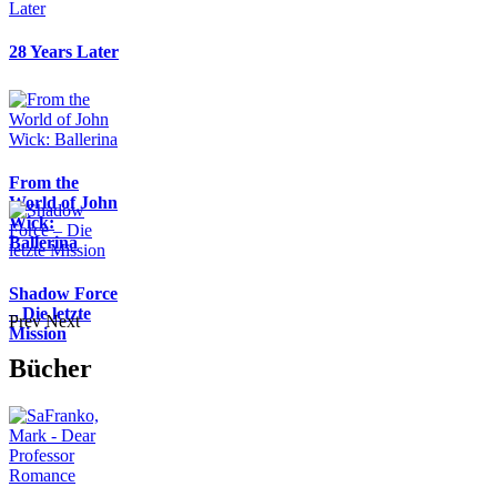
28 Years Later
From the
World of John
Wick:
Ballerina
Shadow Force
– Die letzte
Prev
Next
Mission
Bücher