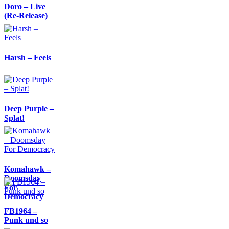
Doro – Live
(Re-Release)
Harsh – Feels
Deep Purple –
Splat!
Komahawk –
Doomsday
For
Democracy
FB1964 –
Punk und so