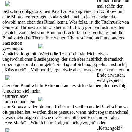
Umbaupause und
mal schön den
fast schon obligatorischen Knall zu Anfang einer In Ex Show um
eine Minute vorgezogen, sodass sich auch ja jeder erschreckt,
obwohl man eben das Ritual kennt. Was folgt, ist die Titelmusik von
Game of Thrones als Intro, aber mit In Ex typischen Instrumenten
gespielt. Zunächst vom Band und zack, fällt der Vorhang und die
Band spielt das Thema live weiter.
Überraschend, geil und anders.
Fast schon
gewonnen.
Zunächst folgt mit „Weckt die Toten“ ein vielleicht etwas
ungewöhnlicher Einstiegssong, der sich aber natürlich thematisch
super eignet und dann geht’s Schlag auf Schlag:„Spielmannsfluch“,
„Küss mich“, „Vollmond“, irgendwie
alles, was die meisten eher am
Ende erwarten,
wird gespielt,
aber eine Band wie In Extremo kann es sich erlauben, denn es folgt
ja noch so viel mehr.
natürlich aber
kommen auch ein
paar Songs aus der hinteren Reihe und weil man die Band schon so
oft gesehen hat, werden diese genauso, wenn nicht sogar manchmal
etwas mehr abgefeiert wie die vermeintlichen Hits und Singles:
„Ave Maria“, „Wird ich am Galgen hochgezogen“
oder
„Katzengold“,