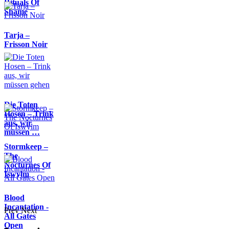
Rituals Of
Shame
Tarja –
Frisson Noir
Die Toten
Hosen – Trink
aus, wir
müssen …
Stormkeep –
The
Nocturnes Of
Iswylm
Blood
Incantation -
Prev
Next
All Gates
Open