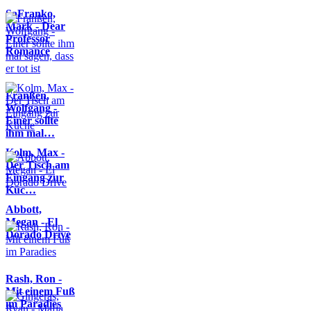
SaFranko,
Mark - Dear
Professor
Romance
Franßen,
Wolfgang -
Einer sollte
ihm mal…
Kolm, Max -
Der Tisch am
Eingang zur
Küc…
Abbott,
Megan - El
Dorado Drive
Rash, Ron -
Mit einem Fuß
im Paradies