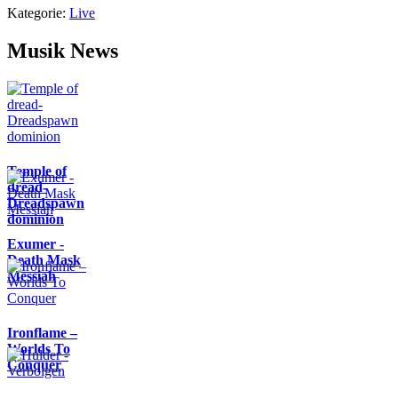
Kategorie:
Live
Musik News
Temple of
dread-
Dreadspawn
dominion
Exumer -
Death Mask
Messiah
Ironflame –
Worlds To
Conquer