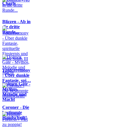
Charly
Blizzen - Ab in
die dritte
Runde...
Voidceremony
- Über dunkle
Fantasie, spi…
Dolmen Gate -
Mythos,
Melodie und
Macht
Coroner - Die
bestimmte
Handschrift!