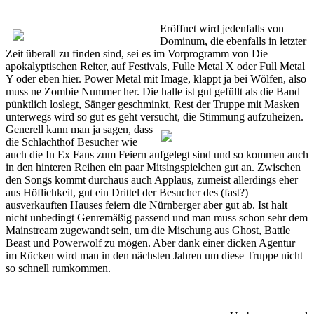
Eröffnet wird jedenfalls von
Dominum, die ebenfalls in letzter
Zeit überall zu finden sind, sei es im Vorprogramm von Die
apokalyptischen Reiter, auf Festivals, Fulle Metal X oder Full Metal
Y oder eben hier. Power Metal mit Image, klappt ja bei Wölfen, also
muss ne Zombie Nummer her. Die halle ist gut gefüllt als die Band
pünktlich loslegt, Sänger geschminkt, Rest der Truppe mit Masken
unterwegs wird so gut es geht versucht, die Stimmung aufzuheizen.
Generell kann man ja sagen,
dass
die Schlachthof Besucher wie
auch die In Ex Fans zum Feiern aufgelegt sind und so kommen auch
in den hinteren Reihen ein paar Mitsingspielchen gut an. Zwischen
den Songs kommt durchaus auch Applaus, zumeist allerdings eher
aus Höflichkeit, gut ein Drittel der Besucher des (fast?)
ausverkauften Hauses feiern die Nürnberger aber gut ab. Ist halt
nicht unbedingt Genremäßig passend und man muss schon sehr dem
Mainstream zugewandt sein, um die Mischung aus Ghost, Battle
Beast und Powerwolf zu mögen. Aber dank einer dicken Agentur
im Rücken wird man in den nächsten Jahren um diese Truppe nicht
so schnell rumkommen.