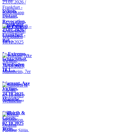
Sylosis,
Distant,
Revocation,
Knorkator –
Life Cycle…
23.01.2026 /
Frankfurt -
Bat…
In Extremo –
Schlachthof,
Wiesbaden
18.1…
Warrant, Axe
Victims,
24.10.2025,
Mannhe…
Stillbirth &
Guests,
02.10.2025
Wein…