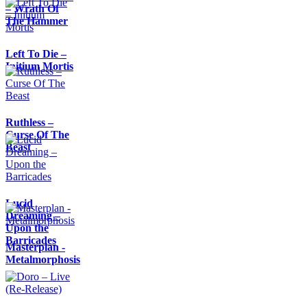
– Wrath Of
The Hammer
Left To Die –
Initium Mortis
Ruthless –
Curse Of The
Beast
Lucid
Dreaming –
Upon the
Barricades
Masterplan -
Metalmorphosis