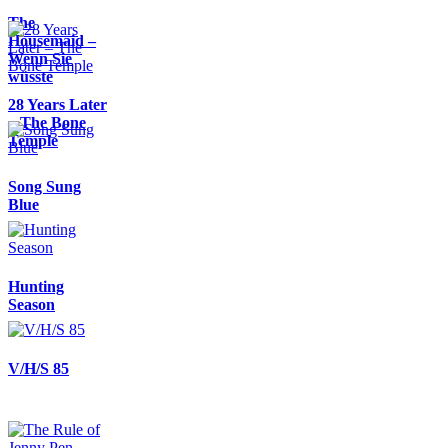
The
Housemaid –
Wenn Sie
wüsste
28 Years Later
– The Bone
Temple
Song Sung
Blue
Hunting
Season
V/H/S 85