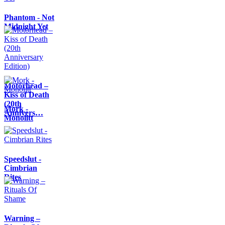
Phantom - Not
Midnight Yet
Motörhead –
Kiss of Death
(20th
Mork -
Annivers…
Monolitt
Speedslut -
Cimbrian
Rites
Warning –