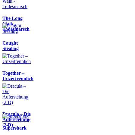
The Long
Walk -
Todesmarsch
Caught
Stealing
Together –
Unzertrennlich
Dracula – Die
Auferstehung
(2-D)
Supershark