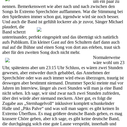
um ein paar zu
nennen. Bemerkenswert wie aber nach und nach zwischen den
Songs In Extremo Sprechchöre aufflammen. War die Stimmung bei
den Spielleuten immer schon gut, irgendwie wird sie noch besser.
Und auch die Band
ist gefühlt lockerer als je zuvor, Sänger Michael
plaudert, die
Band scherzt
untereinander, perfekt eingespielt und das überträgt sich natürlich
aufs Publikum. Ein kleiner Gast auf den Schultern darf dann auch
mal auf die Bühne und einen Song von dort aus erleben, traut sich
aber für den zweiten Song doch nicht mehr.
Normalerweise
wäre wohl um 23
Uhr, spätestens aber um 23:15 Uhr Schluss, es wären zwei Stunden
gewesen, aber entweder durch gebabbel, das Annehmen der
Sprechchöre oder was auch immer wird etwas überzogen, traurig ist
deswegen aber bestimmt niemand. Drummer Specki meinte mal vor
Jahren im Interview, länger als zwei Stunden will man ja eine Band
nicht sehen. Ich sage, wir sind zwar nach zwei Stunden zufrieden,
über drei würde aber niemand meckern. Aber gut, es folgt die
Zugabe aus „Sternhagelvoll“ inklusiver komplett schunkelnder
Halle und „Piks Palve“ und was soll man sagen: es gibt keinen In
Extremo Überfluss. Es mag größere deutsche Bands geben, es mag
krassere Chöre geben, aber ich sage, es gibt keine deutsche Band,
die durchgängig solch eine gute Laune versprüht, innerhalb und