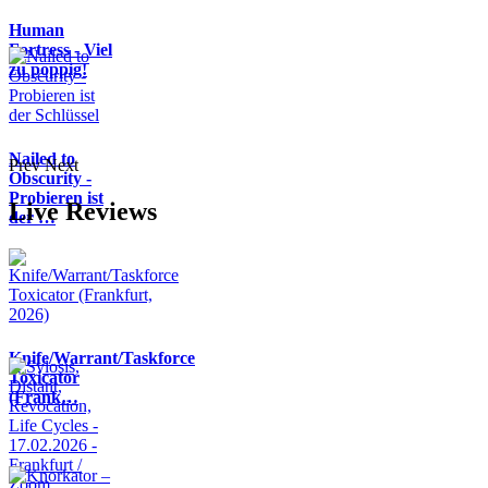
Human
Fortress - Viel
zu poppig!
Nailed to
Prev
Next
Obscurity -
Probieren ist
Live Reviews
der …
Knife/Warrant/Taskforce
Toxicator
(Frank…