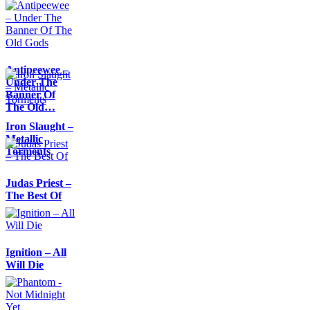
Antipeewee –
Under The
Banner Of
The Old…
Iron Slaught –
Metallic
Torments
Judas Priest –
The Best Of
Ignition – All
Will Die