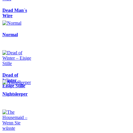
Dead Man´s
Wire
Normal
Dead of
Winter –
Eisige Stille
Nightsleeper