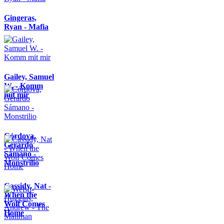
Gingeras,
Ryan - Mafia
Gailey, Samuel
W. - Komm
mit mir
Córdova,
Gerardo
Sámano -
Monstrilio
Cassidy, Nat -
When the
Wolf Comes
Home