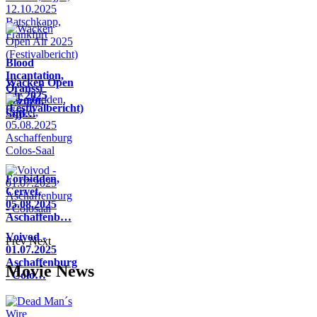
Blood
Incantation,
Wacken Open
Oranssi
Air 2025
Pazuzu,
(Festivalbericht)
Sijji…
Forbidden,
Cervet,
05.08.2025
Aschaffenb…
Voivod -
Prev
Next
01.07.2025
Aschaffenburg
Movie News
- Colo…