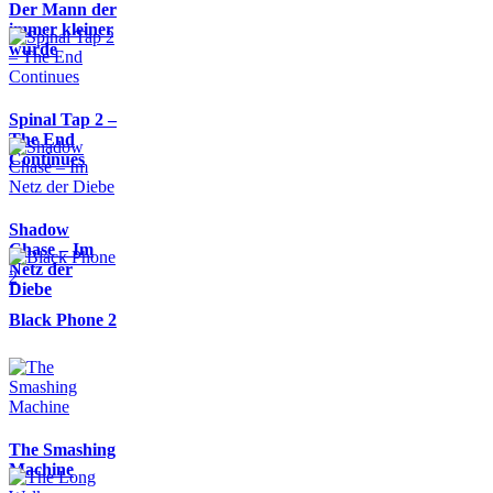
Der Mann der
immer kleiner
wurde
Spinal Tap 2 –
The End
Continues
Shadow
Chase – Im
Netz der
Diebe
Black Phone 2
The Smashing
Machine