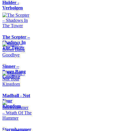
Hulder -
Verbolgen
The Scepter –
Shadows In
The Tower
Sinner –
Boom Bang
Goodbye
Madball - Not
Your
Kingdom
Stormhammer