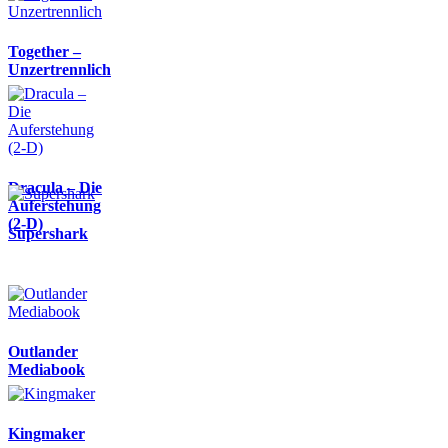
Together –
Unzertrennlich
Dracula – Die
Auferstehung
(2-D)
Supershark
Outlander
Mediabook
Kingmaker