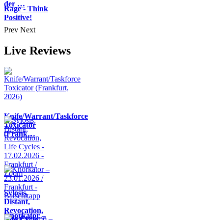
der …
Rage - Think
Positive!
Prev
Next
Live Reviews
Knife/Warrant/Taskforce
Toxicator
(Frank…
Sylosis,
Distant,
Revocation,
Knorkator –
Life Cycle…