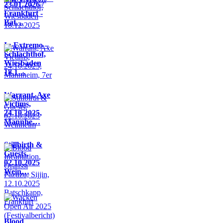
23.01.2026 /
Frankfurt -
Bat…
In Extremo –
Schlachthof,
Wiesbaden
18.1…
Warrant, Axe
Victims,
24.10.2025,
Mannhe…
Stillbirth &
Guests,
02.10.2025
Wein…
Blood