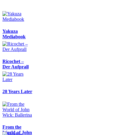
Yakuza
Mediabook
Ricochet –
Der Aufprall
28 Years Later
From the
World of John