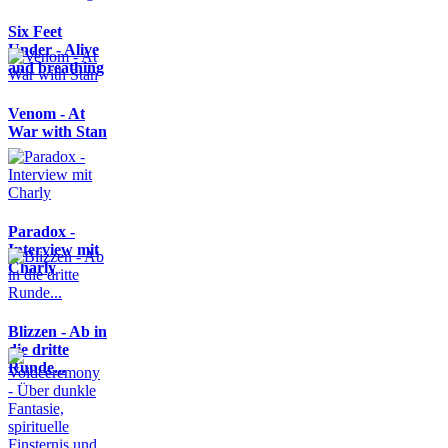
Six Feet
Under - Alive
and breathing
Venom - At
War with Stan
Paradox -
Interview mit
Charly
Blizzen - Ab in
die dritte
Runde...