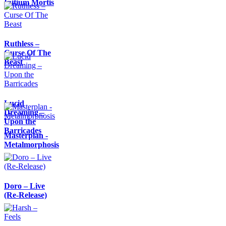
Initium Mortis
Ruthless –
Curse Of The
Beast
Lucid
Dreaming –
Upon the
Barricades
Masterplan -
Metalmorphosis
Doro – Live
(Re-Release)