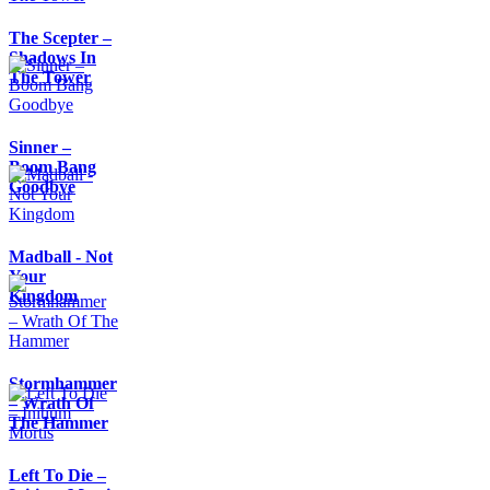
The Scepter –
Shadows In
The Tower
Sinner –
Boom Bang
Goodbye
Madball - Not
Your
Kingdom
Stormhammer
– Wrath Of
The Hammer
Left To Die –