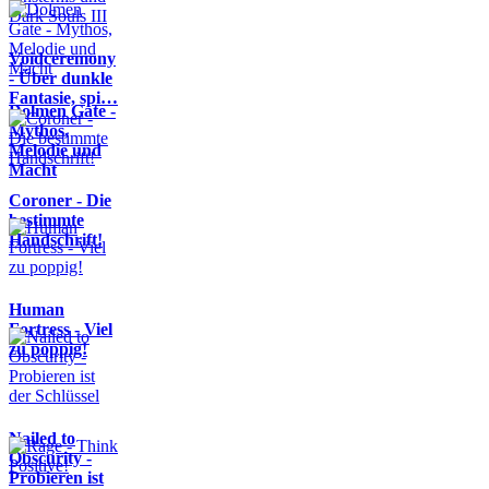
Voidceremony
- Über dunkle
Fantasie, spi…
Dolmen Gate -
Mythos,
Melodie und
Macht
Coroner - Die
bestimmte
Handschrift!
Human
Fortress - Viel
zu poppig!
Nailed to
Obscurity -
Probieren ist