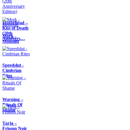
Motörhead –
Kiss of Death
(20th
Mork -
Annivers…
Monolitt
Speedslut -
Cimbrian
Rites
Warning –
Rituals Of
Shame
Tarja –
Frisson Noir