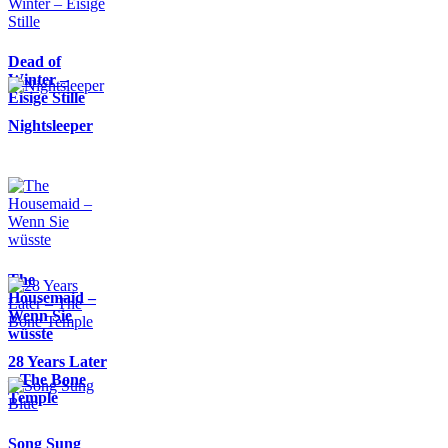
Dead of
Winter –
Eisige Stille
Nightsleeper
The
Housemaid –
Wenn Sie
wüsste
28 Years Later
– The Bone
Temple
Song Sung