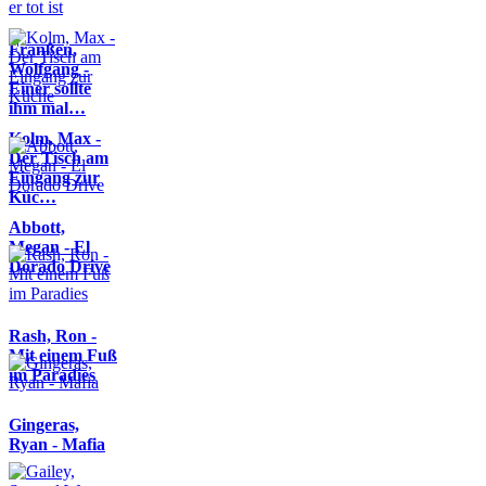
Franßen,
Wolfgang -
Einer sollte
ihm mal…
Kolm, Max -
Der Tisch am
Eingang zur
Küc…
Abbott,
Megan - El
Dorado Drive
Rash, Ron -
Mit einem Fuß
im Paradies
Gingeras,
Ryan - Mafia