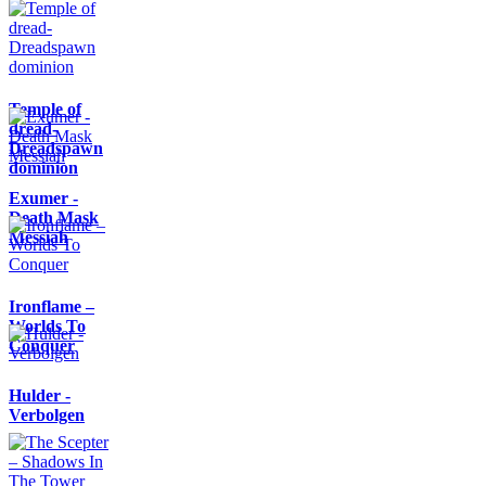
Temple of
dread-
Dreadspawn
dominion
Exumer -
Death Mask
Messiah
Ironflame –
Worlds To
Conquer
Hulder -
Verbolgen