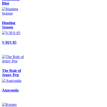
Blue
Hunting
Season
V/H/S 85
The Rule of
Jenny Pen
Anaconda