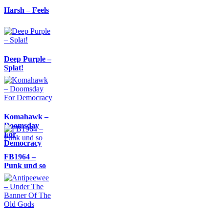
Harsh – Feels
Deep Purple –
Splat!
Komahawk –
Doomsday
For
Democracy
FB1964 –
Punk und so