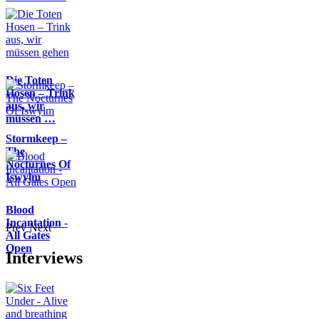
Die Toten
Hosen – Trink
aus, wir
müssen …
Stormkeep –
The
Nocturnes Of
Iswylm
Blood
Incantation -
Prev
Next
All Gates
Open
Interviews