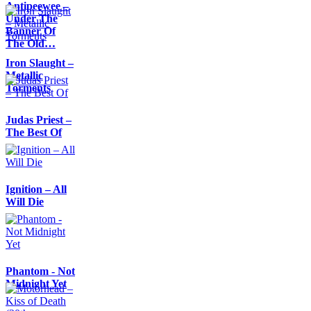
Antipeewee –
Under The
Banner Of
The Old…
Iron Slaught –
Metallic
Torments
Judas Priest –
The Best Of
Ignition – All
Will Die
Phantom - Not
Midnight Yet