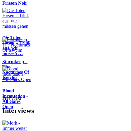
Frisson Noir
Die Toten
Hosen – Trink
aus, wir
müssen …
Stormkeep –
The
Nocturnes Of
Iswylm
Blood
Incantation -
Prev
Next
All Gates
Open
Interviews