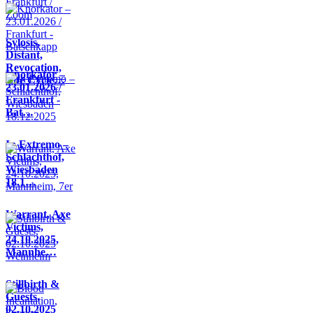
Sylosis,
Distant,
Revocation,
Knorkator –
Life Cycle…
23.01.2026 /
Frankfurt -
Bat…
In Extremo –
Schlachthof,
Wiesbaden
18.1…
Warrant, Axe
Victims,
24.10.2025,
Mannhe…
Stillbirth &
Guests,
02.10.2025