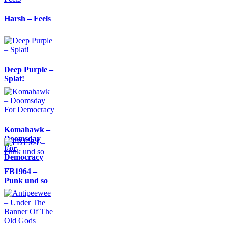
Harsh – Feels
Deep Purple –
Splat!
Komahawk –
Doomsday
For
Democracy
FB1964 –
Punk und so