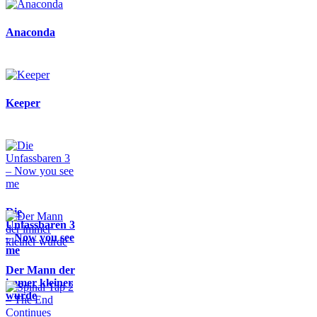
Anaconda
Keeper
Die
Unfassbaren 3
– Now you see
me
Der Mann der
immer kleiner
wurde