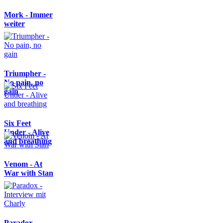
Mork - Immer
weiter
Triumpher -
No pain, no
gain
Six Feet
Under - Alive
and breathing
Venom - At
War with Stan
Paradox -