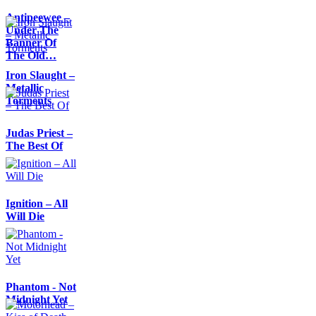
Antipeewee –
Under The
Banner Of
The Old…
Iron Slaught –
Metallic
Torments
Judas Priest –
The Best Of
Ignition – All
Will Die
Phantom - Not
Midnight Yet