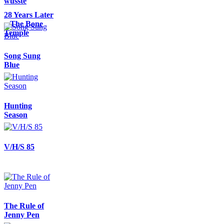
wüsste
28 Years Later
– The Bone
Temple
Song Sung
Blue
Hunting
Season
V/H/S 85
The Rule of
Jenny Pen