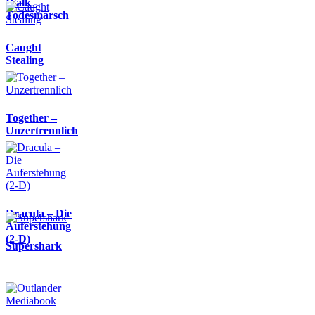
Walk -
Todesmarsch
Caught
Stealing
Together –
Unzertrennlich
Dracula – Die
Auferstehung
(2-D)
Supershark