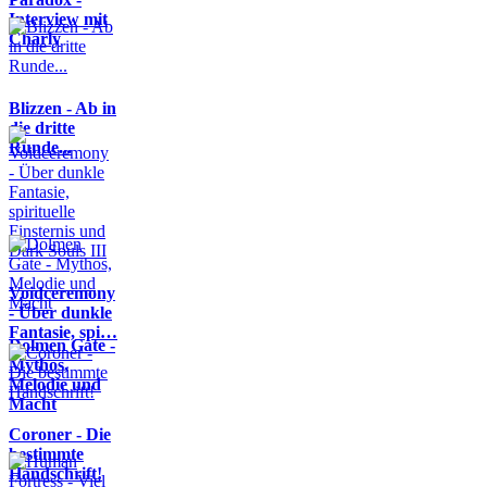
Interview mit
Charly
Blizzen - Ab in
die dritte
Runde...
Voidceremony
- Über dunkle
Fantasie, spi…
Dolmen Gate -
Mythos,
Melodie und
Macht
Coroner - Die
bestimmte
Handschrift!