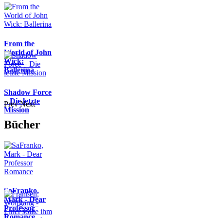
From the
World of John
Wick:
Ballerina
Shadow Force
– Die letzte
Prev
Next
Mission
Bücher
SaFranko,
Mark - Dear
Professor
Romance