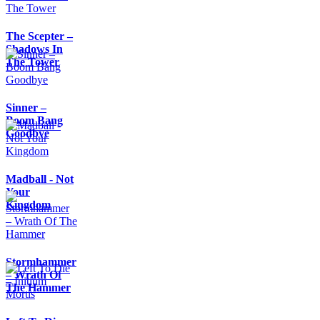
The Scepter –
Shadows In
The Tower
Sinner –
Boom Bang
Goodbye
Madball - Not
Your
Kingdom
Stormhammer
– Wrath Of
The Hammer