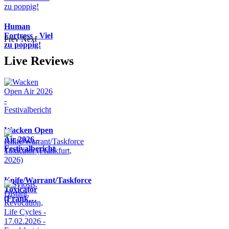
Human
Fortress - Viel
Prev
Next
zu poppig!
Live Reviews
Wacken Open
Air 2026 -
Festivalbericht
Knife/Warrant/Taskforce
Toxicator
(Frank…