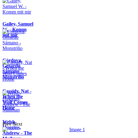
Gailey, Samuel
W. - Komm
mit mir
Córdova,
Gerardo
Sámano -
Monstrilio
Cassidy, Nat -
When the
Wolf Comes
Home
Welsh-
Prev
Next
Huggins,
Andrew - The