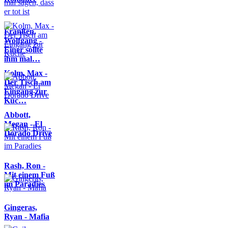
Franßen,
Wolfgang -
Einer sollte
ihm mal…
Kolm, Max -
Der Tisch am
Eingang zur
Küc…
Abbott,
Megan - El
Dorado Drive
Rash, Ron -
Mit einem Fuß
im Paradies
Gingeras,
Ryan - Mafia