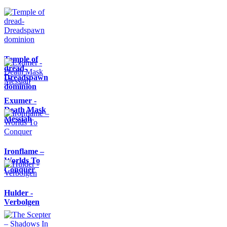
Temple of
dread-
Dreadspawn
dominion
Exumer -
Death Mask
Messiah
Ironflame –
Worlds To
Conquer
Hulder -
Verbolgen