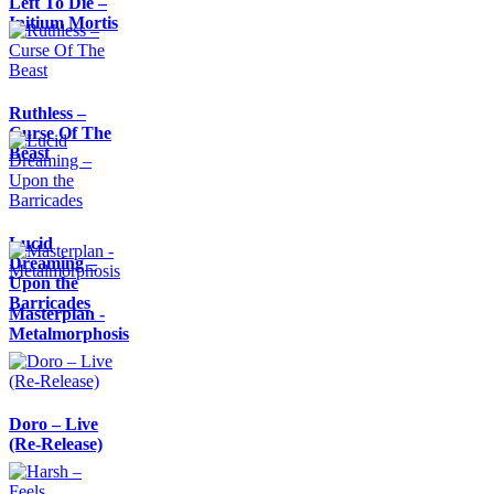
Left To Die –
Initium Mortis
Ruthless –
Curse Of The
Beast
Lucid
Dreaming –
Upon the
Barricades
Masterplan -
Metalmorphosis
Doro – Live
(Re-Release)