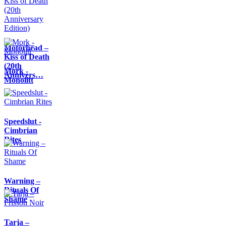
Motörhead –
Kiss of Death
(20th
Mork -
Annivers…
Monolitt
Speedslut -
Cimbrian
Rites
Warning –
Rituals Of
Shame
Tarja –