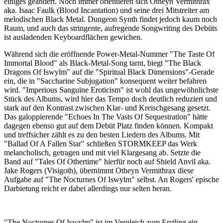
einiges geändert. Noch immer orientieren sich Otheyn Vermithrax
aka. Isaac Faulk (Blood Incantation) und seine drei Mitstreiter am
melodischen Black Metal. Dungeon Synth findet jedoch kaum noch
Raum, und auch das stringente, aufregende Songwriting des Debüts
ist ausladenden Keyboardflächen gewichen.
Während sich die eröffnende Power-Metal-Nummer "The Taste Of
Immortal Blood" als Black-Metal-Song tarnt, biegt "The Black
Dragons Of Iswylm" auf die "Spiritual Black Dimensions"-Gerade
ein, die in "Saccharine Subjugation" konsequent weiter befahren
wird. "Imperious Sanguine Eroticism" ist wohl das ungewöhnlichste
Stück des Albums, wird hier das Tempo doch deutlich reduziert und
stark auf den Kontrast zwischen Klar- und Kreischgesang gesetzt.
Das galoppierende "Echoes In The Vasts Of Sequestration" hätte
dagegen ebenso gut auf dem Debüt Platz finden können. Kompakt
und treffsicher zählt es zu den besten Liedern des Albums. Mit
"Ballad Of A Fallen Star" schließen STORMKEEP das Werk
melancholisch, getragen und mit viel Klargesang ab. Setzte die
Band auf "Tales Of Othertime" hierfür noch auf Shield Anvil aka.
Jake Rogers (Visigoth), übernimmt Otheyn Vermithrax diese
Aufgabe auf "The Nocturnes Of Iswylm" selbst. An Rogers' epische
Darbietung reicht er dabei allerdings nur selten heran.
"The Nocturnes Of Iswylm" ist im Vergleich zum Erstling ein