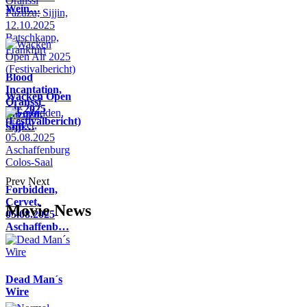
Wein…
Blood
Incantation,
Wacken Open
Oranssi
Air 2025
Pazuzu,
(Festivalbericht)
Sijji…
Prev
Next
Forbidden,
Cervet,
Movie News
05.08.2025
Aschaffenb…
Dead Man´s
Wire