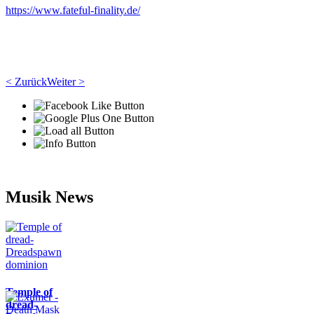
https://www.fateful-finality.de/
< Zurück
Weiter >
Musik News
Temple of
dread-