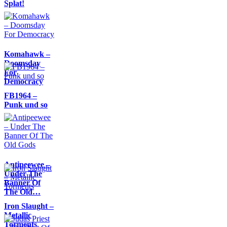
Splat!
Komahawk –
Doomsday
For
Democracy
FB1964 –
Punk und so
Antipeewee –
Under The
Banner Of
The Old…
Iron Slaught –
Metallic
Torments