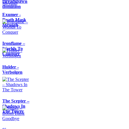
Dreadspawn
dominion
Exumer -
Death Mask
Messiah
Ironflame –
Worlds To
Conquer
Hulder -
Verbolgen
The Scepter –
Shadows In
The Tower