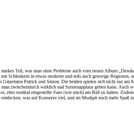
t starkes Teil, was man ohne Probleme auch vom neuen Album „Desol
t Schlenkern in etwas moderne und teils auch groovige Regionen, sch
en Gitarristen Patrick und Simon. Die beiden spielen sich nicht nur am 
ss man zwischendurch wirklich mal Szenenapplaus geben kann. Auch we
es, eher rustikal eingestellte Fans (wie mich) am Ball zu halten. Zude
zu entdecken, was auf Konserve viel, und im Moshpit noch mehr Spaß ma