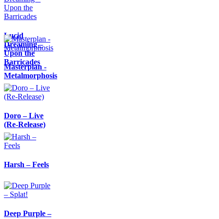
Lucid
Dreaming –
Upon the
Barricades
Masterplan -
Metalmorphosis
Doro – Live
(Re-Release)
Harsh – Feels
Deep Purple –