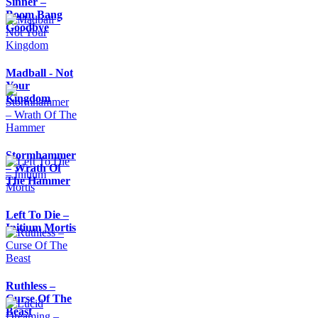
Sinner –
Boom Bang
Goodbye
Madball - Not
Your
Kingdom
Stormhammer
– Wrath Of
The Hammer
Left To Die –
Initium Mortis
Ruthless –
Curse Of The
Beast