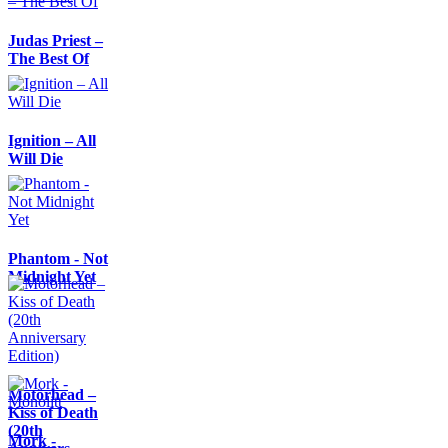
Judas Priest –
The Best Of
Ignition – All
Will Die
Phantom - Not
Midnight Yet
Motörhead –
Kiss of Death
(20th
Mork -