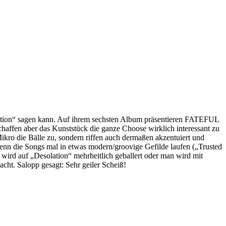
ation“ sagen kann. Auf ihrem sechsten Album präsentieren FATEFUL
affen aber das Kunststück die ganze Choose wirklich interessant zu
Mikro die Bälle zu, sondern riffen auch dermaßen akzentuiert und
nn die Songs mal in etwas modern/groovige Gefilde laufen („Trusted
m wird auf „Desolation“ mehrheitlich geballert oder man wird mit
cht. Salopp gesagt: Sehr geiler Scheiß!