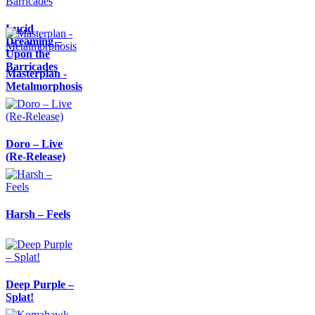
Lucid
Dreaming –
Upon the
Barricades
Masterplan -
Metalmorphosis
Doro – Live
(Re-Release)
Harsh – Feels
Deep Purple –
Splat!