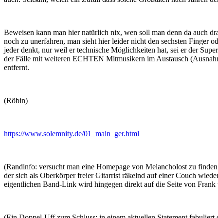
Beweisen kann man hier natürlich nix, wen soll man denn da auch dr
noch zu unerfahren, man sieht hier leider nicht den sechsten Finger od
jeder denkt, nur weil er technische Möglichkeiten hat, sei er der S
der Fälle mit weiteren ECHTEN Mitmusikern im Austausch (Ausnahmen 
entfernt.
(Röbin)
https://www.solemnity.de/01_main_ger.html
(Randinfo: versucht man eine Homepage von Melancholost zu finden, 
der sich als Oberkörper freier Gitarrist räkelnd auf einer Couch wieder
eigentlichen Band-Link wird hingegen direkt auf die Seite von Frank
(Ein Doppel-Uff zum Schluss: in einem aktuellen Statement fabulier