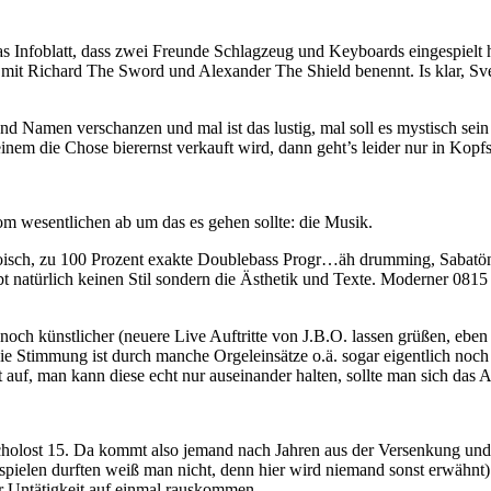
das Infoblatt, dass zwei Freunde Schlagzeug und Keyboards eingespielt
e mit Richard The Sword und Alexander The Shield benennt. Is klar, 
 und Namen verschanzen und mal ist das lustig, mal soll es mystisch 
nem die Chose bierernst verkauft wird, dann geht’s leider nur in Kopfs
om wesentlichen ab um das es gehen sollte: die Musik.
oisch, zu 100 Prozent exakte Doublebass Progr…äh drumming, Sabatön
bt natürlich keinen Stil sondern die Ästhetik und Texte. Moderner 0815 
ch künstlicher (neuere Live Auftritte von J.B.O. lassen grüßen, eben ke
 die Stimmung ist durch manche Orgeleinsätze o.ä. sogar eigentlich no
 auf, man kann diese echt nur auseinander halten, sollte man sich das
lost 15. Da kommt also jemand nach Jahren aus der Versenkung und sch
elen durften weiß man nicht, denn hier wird niemand sonst erwähnt) ma
er Untätigkeit auf einmal rauskommen.