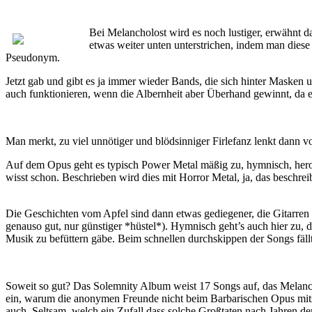
Bei Melancholost wird es noch lustiger, erwähnt 
etwas weiter unten unterstrichen, indem man dies
Pseudonym.
Jetzt gab und gibt es ja immer wieder Bands, die sich hinter Masken
auch funktionieren, wenn die Albernheit aber Überhand gewinnt, da ei
Man merkt, zu viel unnötiger und blödsinniger Firlefanz lenkt dann v
Auf dem Opus geht es typisch Power Metal mäßig zu, hymnisch, her
wisst schon. Beschrieben wird dies mit Horror Metal, ja, das beschrei
Die Geschichten vom Apfel sind dann etwas gediegener, die Gitarren no
genauso gut, nur günstiger *hüstel*). Hymnisch geht’s auch hier zu,
Musik zu befüttern gäbe. Beim schnellen durchskippen der Songs fällt
Soweit so gut? Das Solemnity Album weist 17 Songs auf, das Melancho
ein, warum die anonymen Freunde nicht beim Barbarischen Opus mitspi
auch. Seltsam, welch ein Zufall dass solche Großtaten nach Jahren d