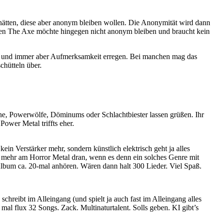
 hätten, diese aber anonym bleiben wollen. Die Anonymität wird dann
Sven The Axe möchte hingegen nicht anonym bleiben und braucht kein
sein und immer aber Aufmerksamkeit erregen. Bei manchen mag das
chütteln über.
e, Powerwölfe, Döminums oder Schlachtbiester lassen grüßen. Ihr
Power Metal triffts eher.
in Verstärker mehr, sondern künstlich elektrisch geht ja alles
ch mehr am Horror Metal dran, wenn es denn ein solches Genre mit
 Album ca. 20-mal anhören. Wären dann halt 300 Lieder. Viel Spaß.
reibt im Alleingang (und spielt ja auch fast im Alleingang alles
l flux 32 Songs. Zack. Multinaturtalent. Solls geben. KI gibt’s