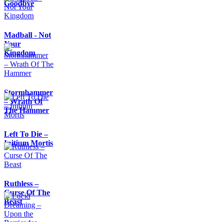
Goodbye
Madball - Not
Your
Kingdom
Stormhammer
– Wrath Of
The Hammer
Left To Die –
Initium Mortis
Ruthless –
Curse Of The
Beast