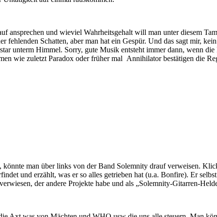
auf ansprechen und wieviel Wahrheitsgehalt will man unter diesem Ta
er fehlenden Schatten, aber man hat ein Gespür. Und das sagt mir, kein 
uperstar unterm Himmel. Sorry, gute Musik entsteht immer dann, wenn di
wie zuletzt Paradox oder früher mal Annihilator bestätigen die Rege
könnte man über links von der Band Solemnity drauf verweisen. Klickt
findet und erzählt, was er so alles getrieben hat (u.a. Bonfire). Er sel
 verwiesen, der andere Projekte habe und als „Solemnity-Gitarren-Held
t die Axt was von Mächten und WHO usw die uns alle steuern. Man kön