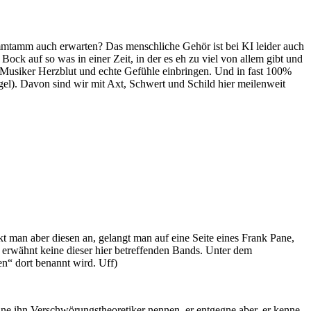
mmtamm auch erwarten? Das menschliche Gehör ist bei KI leider auch
Bock auf so was in einer Zeit, in der es eh zu viel von allem gibt und
e Musiker Herzblut und echte Gefühle einbringen. Und in fast 100%
l). Davon sind wir mit Axt, Schwert und Schild hier meilenweit
 man aber diesen an, gelangt man auf eine Seite eines Frank Pane,
bst erwähnt keine dieser hier betreffenden Bands. Unter dem
en“ dort benannt wird. Uff)
ne ihn Verschwörungstheoretiker nennen, er entgegne aber, er kenne