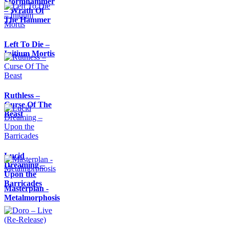
Stormhammer
– Wrath Of
The Hammer
Left To Die –
Initium Mortis
Ruthless –
Curse Of The
Beast
Lucid
Dreaming –
Upon the
Barricades
Masterplan -
Metalmorphosis