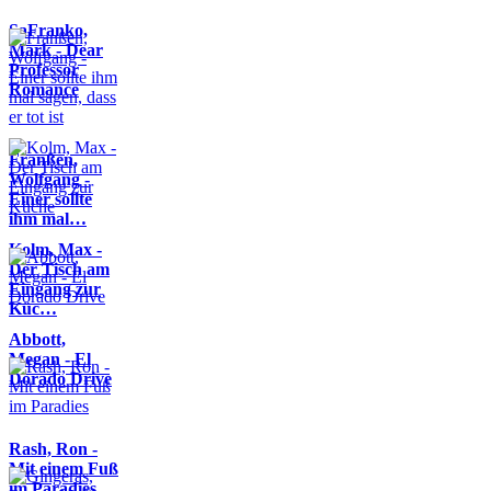
SaFranko,
Mark - Dear
Professor
Romance
Franßen,
Wolfgang -
Einer sollte
ihm mal…
Kolm, Max -
Der Tisch am
Eingang zur
Küc…
Abbott,
Megan - El
Dorado Drive
Rash, Ron -
Mit einem Fuß
im Paradies