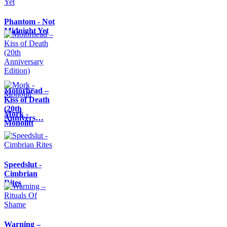
Phantom - Not
Midnight Yet
Motörhead –
Kiss of Death
(20th
Mork -
Annivers…
Monolitt
Speedslut -
Cimbrian
Rites
Warning –