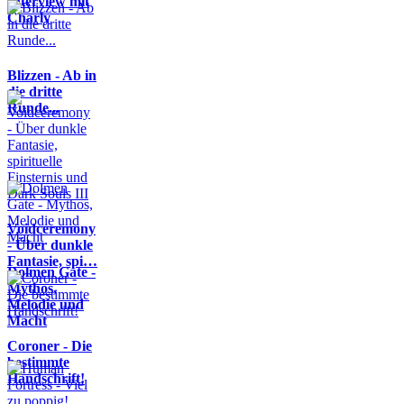
Interview mit
Charly
Blizzen - Ab in
die dritte
Runde...
Voidceremony
- Über dunkle
Fantasie, spi…
Dolmen Gate -
Mythos,
Melodie und
Macht
Coroner - Die
bestimmte
Handschrift!