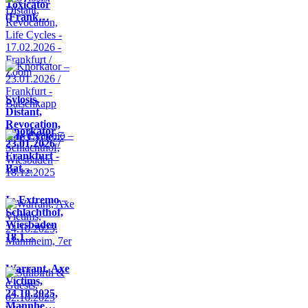
Toxicator
(Frank…
Sylosis,
Distant,
Revocation,
Knorkator –
Life Cycle…
23.01.2026 /
Frankfurt -
Bat…
In Extremo –
Schlachthof,
Wiesbaden
18.1…
Warrant, Axe
Victims,
24.10.2025,
Mannhe…