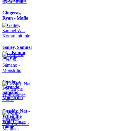
Gingeras,
Ryan - Mafia
Gailey, Samuel
W. - Komm
mit mir
Córdova,
Gerardo
Sámano -
Monstrilio
Cassidy, Nat -
When the
Wolf Comes
Home