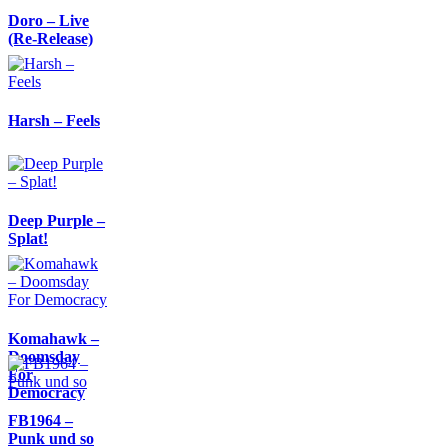
Doro – Live
(Re-Release)
Harsh – Feels
Deep Purple –
Splat!
Komahawk –
Doomsday
For
Democracy
FB1964 –
Punk und so