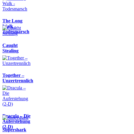
The Long
Walk -
Todesmarsch
Caught
Stealing
Together –
Unzertrennlich
Dracula – Die
Auferstehung
(2-D)
Supershark