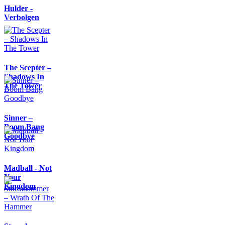
Hulder -
Verbolgen
The Scepter –
Shadows In
The Tower
Sinner –
Boom Bang
Goodbye
Madball - Not
Your
Kingdom