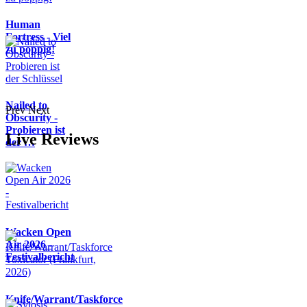
Human
Fortress - Viel
zu poppig!
Nailed to
Prev
Next
Obscurity -
Probieren ist
Live Reviews
der …
Wacken Open
Air 2026 -
Festivalbericht
Knife/Warrant/Taskforce