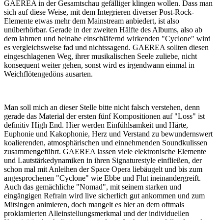
GAEREA in der Gesamtschau gefälliger klingen wollen. Dass man
sich auf diese Weise, mit dem Integrieren diverser Post-Rock-
Elemente etwas mehr dem Mainstream anbiedert, ist also
unüberhörbar. Gerade in der zweiten Hälfte des Albums, also ab
dem lahmen und beinahe einschläfernd wirkenden "Cyclone" wird
es vergleichsweise fad und nichtssagend. GAEREA sollten diesen
eingeschlagenen Weg, ihrer musikalischen Seele zuliebe, nicht
konsequent weiter gehen, sonst wird es irgendwann einmal in
Weichflötengedöns ausarten.
Man soll mich an dieser Stelle bitte nicht falsch verstehen, denn
gerade das Material der ersten fünf Kompositionen auf "Loss" ist
definitiv High End. Hier werden Einfühlsamkeit und Härte,
Euphonie und Kakophonie, Herz und Verstand zu bewundernswert
koalierenden, atmosphärischen und einnehmenden Soundkulissen
zusammengeführt. GAEREA lassen viele elektronische Elemente
und Lautstärkedynamiken in ihren Signaturestyle einfließen, der
schon mal mit Anleihen der Space Opera liebäugelt und bis zum
angesprochenen "Cyclone" wie Ebbe und Flut ineinandergreift.
Auch das gemächliche "Nomad", mit seinem starken und
eingängigen Refrain wird live sicherlich gut ankommen und zum
Mitsingen animieren, doch mangelt es hier an dem oftmals
proklamierten Alleinstellungsmerkmal und der individuellen