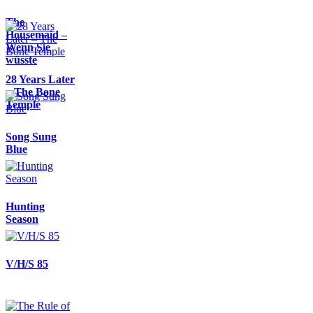
The
Housemaid –
Wenn Sie
wüsste
28 Years Later
– The Bone
Temple
Song Sung
Blue
Hunting
Season
V/H/S 85