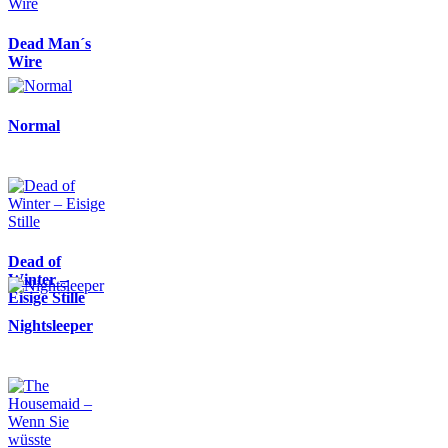
Dead Man´s
Wire
Normal
Dead of
Winter –
Eisige Stille
Nightsleeper