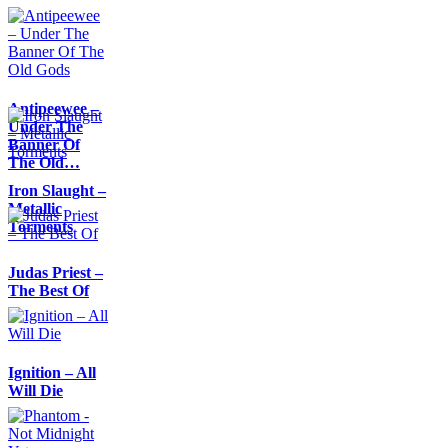
Antipeewee –
Under The
Banner Of
The Old…
Iron Slaught –
Metallic
Torments
Judas Priest –
The Best Of
Ignition – All
Will Die