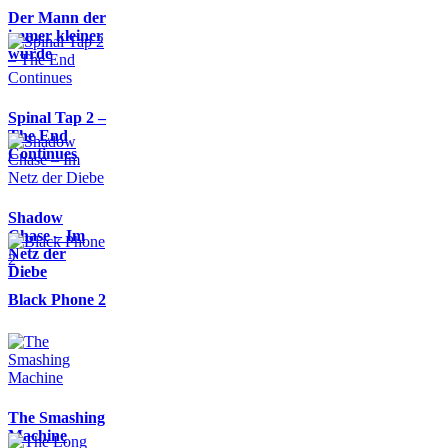
Der Mann der
immer kleiner
wurde
Spinal Tap 2 –
The End
Continues
Shadow
Chase – Im
Netz der
Diebe
Black Phone 2
The Smashing
Machine