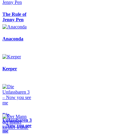
The Rule of
Jenny Pen
Anaconda
Keeper
Die
Unfassbaren 3
– Now you see
me