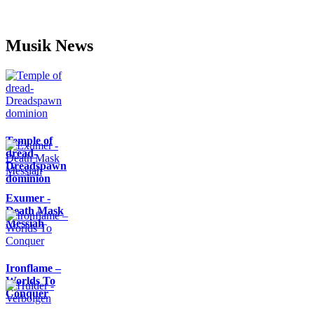
Musik News
Temple of
dread-
Dreadspawn
dominion
Exumer -
Death Mask
Messiah
Ironflame –
Worlds To
Conquer