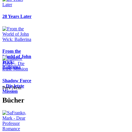
28 Years Later
From the
World of John
Wick:
Ballerina
Shadow Force
– Die letzte
Prev
Next
Mission
Bücher