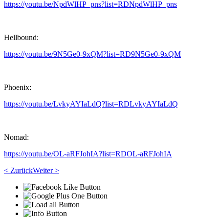
https://youtu.be/NpdWlHP_pns?list=RDNpdWlHP_pns
Hellbound:
https://youtu.be/9N5Ge0-9xQM?list=RD9N5Ge0-9xQM
Phoenix:
https://youtu.be/LvkyAYIaLdQ?list=RDLvkyAYIaLdQ
Nomad:
https://youtu.be/OL-aRFJohIA?list=RDOL-aRFJohIA
< Zurück
Weiter >