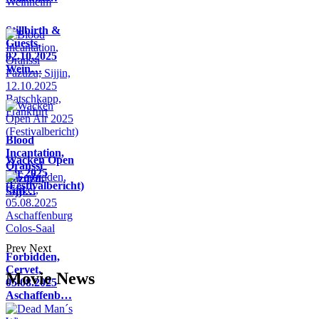
Stillbirth &
Guests,
02.10.2025
Wein…
Blood
Incantation,
Wacken Open
Oranssi
Air 2025
Pazuzu,
(Festivalbericht)
Sijji…
Prev
Next
Forbidden,
Cervet,
Movie News
05.08.2025
Aschaffenb…