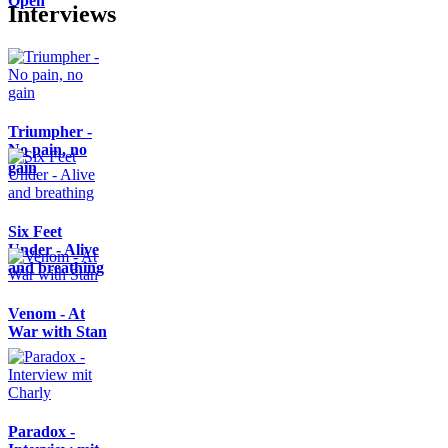
Open
Interviews
Triumpher -
No pain, no
gain
Six Feet
Under - Alive
and breathing
Venom - At
War with Stan
Paradox -