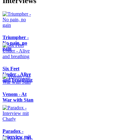
Interviews
Triumpher -
No pain, no
gain
Six Feet
Under - Alive
and breathing
Venom - At
War with Stan
Paradox -
Interview mit