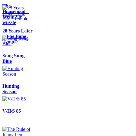
The
Housemaid –
Wenn Sie
wüsste
28 Years Later
– The Bone
Temple
Song Sung
Blue
Hunting
Season
V/H/S 85