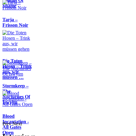
Rituals Of
Shame
Tarja –
Frisson Noir
Die Toten
Hosen – Trink
aus, wir
müssen …
Stormkeep –
The
Nocturnes Of
Iswylm
Blood
Incantation -
Prev
Next
All Gates
Open