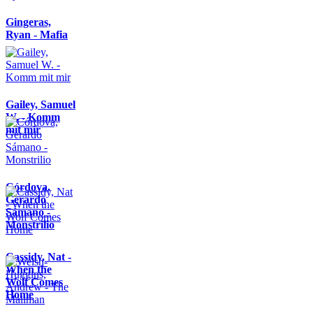
Gingeras,
Ryan - Mafia
Gailey, Samuel
W. - Komm
mit mir
Córdova,
Gerardo
Sámano -
Monstrilio
Cassidy, Nat -
When the
Wolf Comes
Home