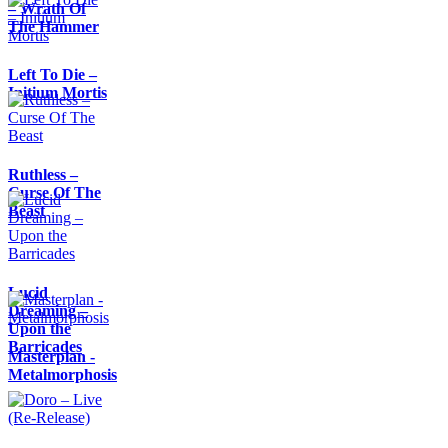
– Wrath Of
The Hammer
Left To Die –
Initium Mortis
Ruthless –
Curse Of The
Beast
Lucid
Dreaming –
Upon the
Barricades
Masterplan -
Metalmorphosis