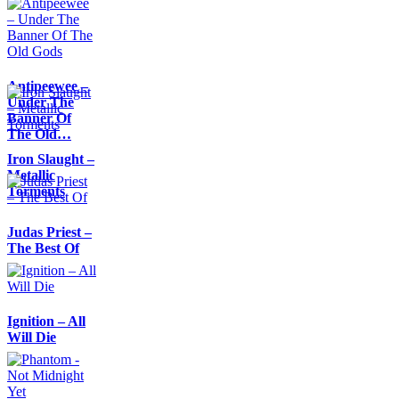
Antipeewee –
Under The
Banner Of
The Old…
Iron Slaught –
Metallic
Torments
Judas Priest –
The Best Of
Ignition – All
Will Die