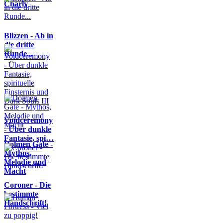
Charly
Blizzen - Ab in
die dritte
Runde...
Voidceremony
- Über dunkle
Fantasie, spi…
Dolmen Gate -
Mythos,
Melodie und
Macht
Coroner - Die
bestimmte
Handschrift!