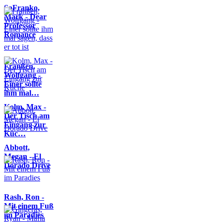
SaFranko,
Mark - Dear
Professor
Romance
Franßen,
Wolfgang -
Einer sollte
ihm mal…
Kolm, Max -
Der Tisch am
Eingang zur
Küc…
Abbott,
Megan - El
Dorado Drive
Rash, Ron -
Mit einem Fuß
im Paradies