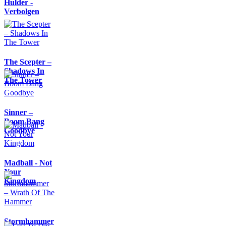
Hulder -
Verbolgen
The Scepter –
Shadows In
The Tower
Sinner –
Boom Bang
Goodbye
Madball - Not
Your
Kingdom
Stormhammer