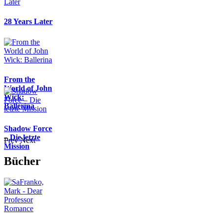
28 Years Later
From the
World of John
Wick:
Ballerina
Shadow Force
– Die letzte
Prev
Next
Mission
Bücher