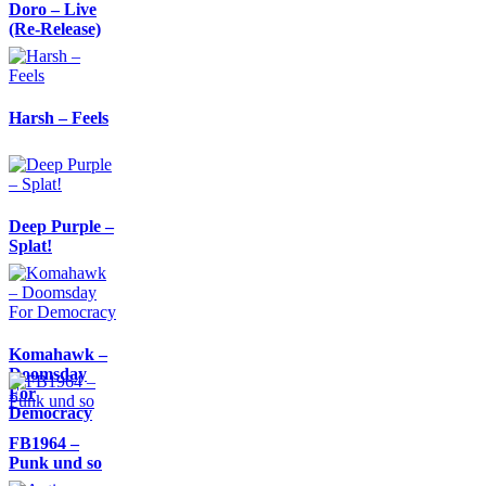
Doro – Live
(Re-Release)
Harsh – Feels
Deep Purple –
Splat!
Komahawk –
Doomsday
For
Democracy
FB1964 –
Punk und so