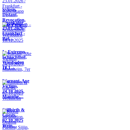
Sylosis,
Distant,
Revocation,
Knorkator –
Life Cycle…
23.01.2026 /
Frankfurt -
Bat…
In Extremo –
Schlachthof,
Wiesbaden
18.1…
Warrant, Axe
Victims,
24.10.2025,
Mannhe…
Stillbirth &
Guests,
02.10.2025
Wein…