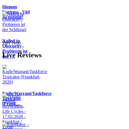
Human
Fortress - Viel
zu poppig!
Nailed to
Prev
Next
Obscurity -
Probieren ist
Live Reviews
der …
Knife/Warrant/Taskforce
Toxicator
(Frank…