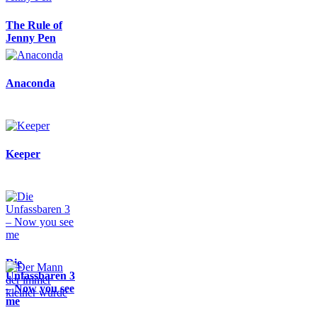
The Rule of
Jenny Pen
Anaconda
Keeper
Die
Unfassbaren 3
– Now you see
me