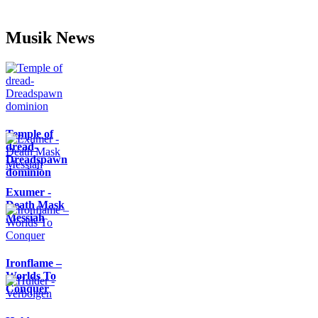
Musik News
Temple of
dread-
Dreadspawn
dominion
Exumer -
Death Mask
Messiah
Ironflame –
Worlds To
Conquer