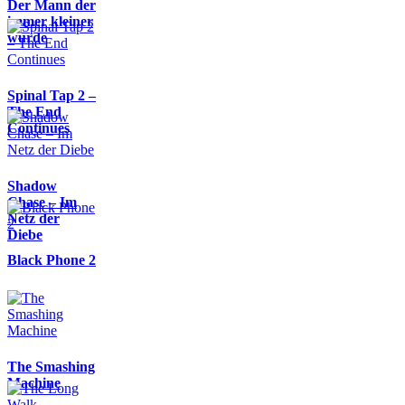
Der Mann der
immer kleiner
wurde
Spinal Tap 2 –
The End
Continues
Shadow
Chase – Im
Netz der
Diebe
Black Phone 2
The Smashing
Machine