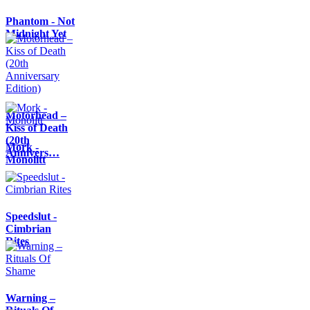
Phantom - Not
Midnight Yet
Motörhead –
Kiss of Death
(20th
Mork -
Annivers…
Monolitt
Speedslut -
Cimbrian
Rites
Warning –