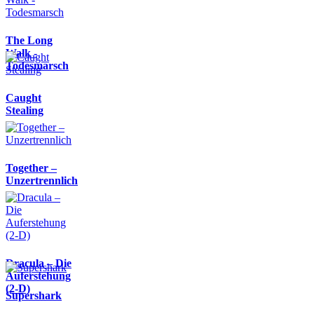
The Long
Walk -
Todesmarsch
Caught
Stealing
Together –
Unzertrennlich
Dracula – Die
Auferstehung
(2-D)
Supershark