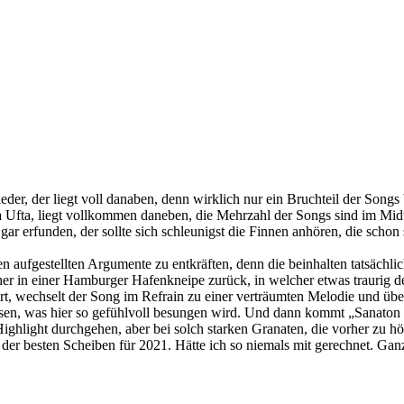
eder, der liegt voll danaben, denn wirklich nur ein Bruchteil der Song
Ufta Ufta, liegt vollkommen daneben, die Mehrzahl der Songs sind im 
r erfunden, der sollte sich schleunigst die Finnen anhören, die schon 
 aufgestellten Argumente zu entkräften, denn die beinhalten tatsächl
eher in einer Hamburger Hafenkneipe zurück, in welcher etwas traurig
 hart, wechselt der Song im Refrain zu einer verträumten Melodie und ü
sen, was hier so gefühlvoll besungen wird. Und dann kommt „Sanaton 
Highlight durchgehen, aber bei solch starken Granaten, die vorher zu 
 der besten Scheiben für 2021. Hätte ich so niemals mit gerechnet. Ga