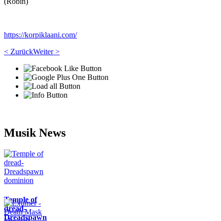
(Röbin)
https://korpiklaani.com/
< Zurück
Weiter >
Musik News
Temple of
dread-
Dreadspawn