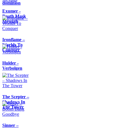
dominion
Exumer -
Death Mask
Messiah
Ironflame –
Worlds To
Conquer
Hulder -
Verbolgen
The Scepter –
Shadows In
The Tower
Sinner –