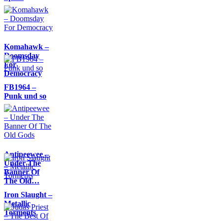
Komahawk –
Doomsday
For
Democracy
FB1964 –
Punk und so
Antipeewee –
Under The
Banner Of
The Old…
Iron Slaught –
Metallic
Torments