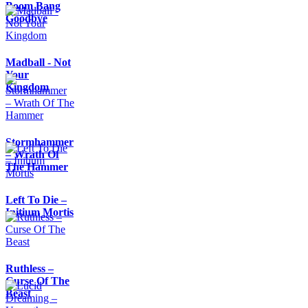
Boom Bang
Goodbye
Madball - Not
Your
Kingdom
Stormhammer
– Wrath Of
The Hammer
Left To Die –
Initium Mortis
Ruthless –
Curse Of The
Beast