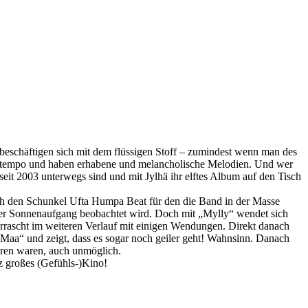
s beschäftigen sich mit dem flüssigen Stoff – zumindest wenn man des
Midtempo und haben erhabene und melancholische Melodien. Und wer
seit 2003 unterwegs sind und mit Jylhä ihr elftes Album auf den Tisch
ich den Schunkel Ufta Humpa Beat für den die Band in der Masse
 der Sonnenaufgang beobachtet wird. Doch mit „Mylly“ wendet sich
berrascht im weiteren Verlauf mit einigen Wendungen. Direkt danach
Maa“ und zeigt, dass es sogar noch geiler geht! Wahnsinn. Danach
hören waren, auch unmöglich.
nz großes (Gefühls-)Kino!