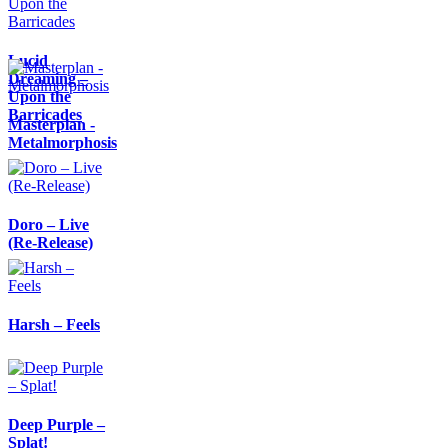
Lucid
Dreaming –
Upon the
Barricades
Masterplan -
Metalmorphosis
Doro – Live
(Re-Release)
Harsh – Feels
Deep Purple –
Splat!