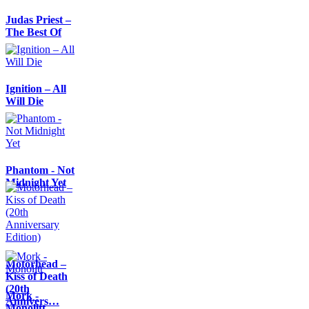
Judas Priest –
The Best Of
Ignition – All
Will Die
Phantom - Not
Midnight Yet
Motörhead –
Kiss of Death
(20th
Mork -
Annivers…
Monolitt