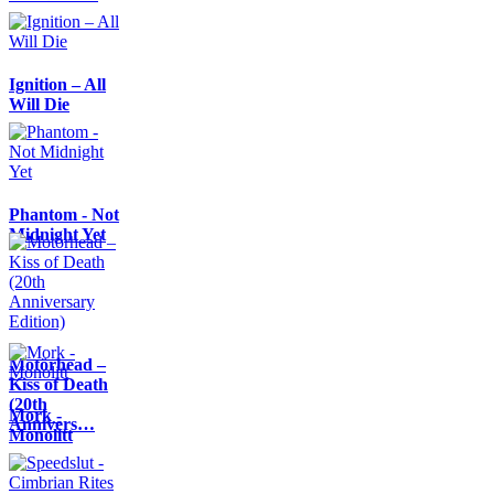
Ignition – All
Will Die
Phantom - Not
Midnight Yet
Motörhead –
Kiss of Death
(20th
Mork -
Annivers…
Monolitt