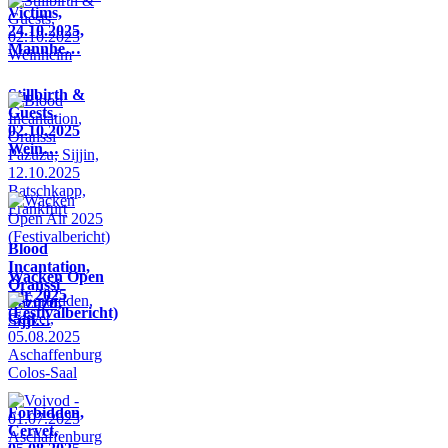
Victims,
24.10.2025,
Mannhe…
Stillbirth &
Guests,
02.10.2025
Wein…
Blood
Incantation,
Wacken Open
Oranssi
Air 2025
Pazuzu,
(Festivalbericht)
Sijji…
Forbidden,
Cervet,