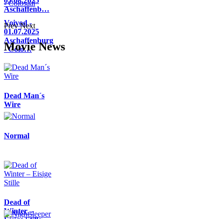
05.08.2025
Aschaffenb…
Voivod -
Prev
Next
01.07.2025
Aschaffenburg
Movie News
- Colo…
Dead Man´s
Wire
Normal
Dead of
Winter –