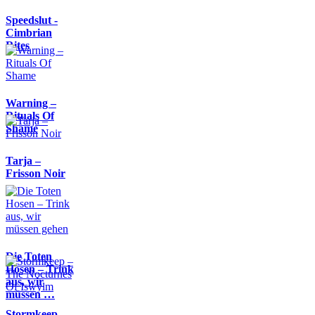
Speedslut -
Cimbrian
Rites
Warning –
Rituals Of
Shame
Tarja –
Frisson Noir
Die Toten
Hosen – Trink
aus, wir
müssen …
Stormkeep –