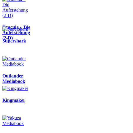
Dracula – Die
Auferstehung
(2-D)
Supershark
Outlander
Mediabook
Kingmaker