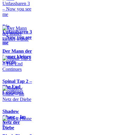
Die
Unfassbaren 3
– Now you see
me
Der Mann der
immer kleiner
wurde
Spinal Tap 2 –
The End
Continues
Shadow
Chase – Im
Netz der
Diebe