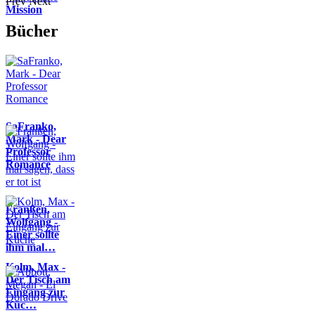
Prev
Next
Mission
Bücher
SaFranko,
Mark - Dear
Professor
Romance
Franßen,
Wolfgang -
Einer sollte
ihm mal…
Kolm, Max -
Der Tisch am
Eingang zur
Küc…