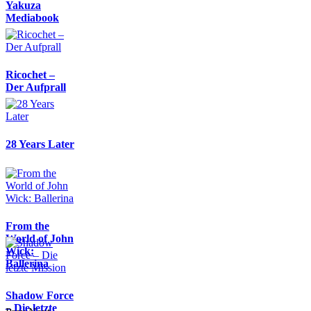
Yakuza
Mediabook
Ricochet –
Der Aufprall
28 Years Later
From the
World of John
Wick:
Ballerina
Shadow Force
– Die letzte