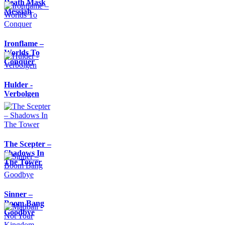
Death Mask
Messiah
Ironflame –
Worlds To
Conquer
Hulder -
Verbolgen
The Scepter –
Shadows In
The Tower
Sinner –
Boom Bang
Goodbye