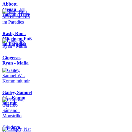
Abbott,
Megan - El
Dorado Drive
Rash, Ron -
Mit einem Fuß
im Paradies
Gingeras,
Ryan - Mafia
Gailey, Samuel
W. - Komm
mit mir
Córdova,