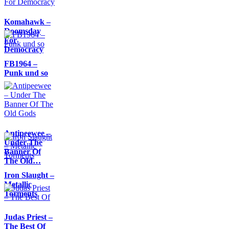
Komahawk –
Doomsday
For
Democracy
FB1964 –
Punk und so
Antipeewee –
Under The
Banner Of
The Old…
Iron Slaught –
Metallic
Torments
Judas Priest –
The Best Of