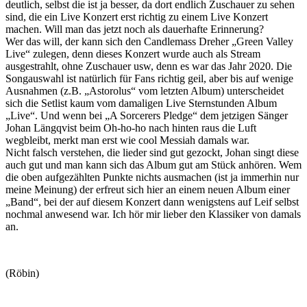
deutlich, selbst die ist ja besser, da dort endlich Zuschauer zu sehen
sind, die ein Live Konzert erst richtig zu einem Live Konzert
machen. Will man das jetzt noch als dauerhafte Erinnerung?
Wer das will, der kann sich den Candlemass Dreher „Green Valley
Live“ zulegen, denn dieses Konzert wurde auch als Stream
ausgestrahlt, ohne Zuschauer usw, denn es war das Jahr 2020. Die
Songauswahl ist natürlich für Fans richtig geil, aber bis auf wenige
Ausnahmen (z.B. „Astorolus“ vom letzten Album) unterscheidet
sich die Setlist kaum vom damaligen Live Sternstunden Album
„Live“. Und wenn bei „A Sorcerers Pledge“ dem jetzigen Sänger
Johan Längqvist beim Oh-ho-ho nach hinten raus die Luft
wegbleibt, merkt man erst wie cool Messiah damals war.
Nicht falsch verstehen, die lieder sind gut gezockt, Johan singt diese
auch gut und man kann sich das Album gut am Stück anhören. Wem
die oben aufgezählten Punkte nichts ausmachen (ist ja immerhin nur
meine Meinung) der erfreut sich hier an einem neuen Album einer
„Band“, bei der auf diesem Konzert dann wenigstens auf Leif selbst
nochmal anwesend war. Ich hör mir lieber den Klassiker von damals
an.
(Röbin)