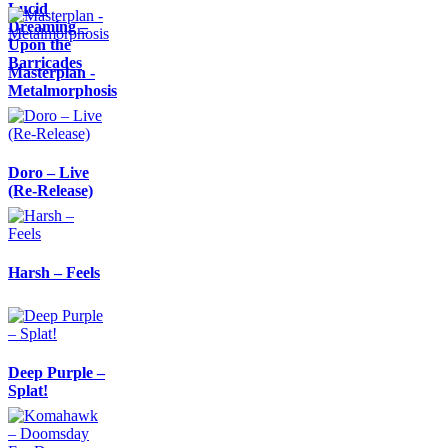
Lucid
Dreaming –
Upon the
Barricades
Masterplan -
Metalmorphosis
Doro – Live
(Re-Release)
Harsh – Feels
Deep Purple –
Splat!