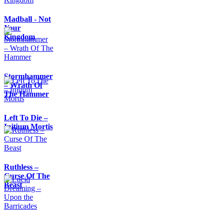
Madball - Not
Your
Kingdom
Stormhammer
– Wrath Of
The Hammer
Left To Die –
Initium Mortis
Ruthless –
Curse Of The
Beast