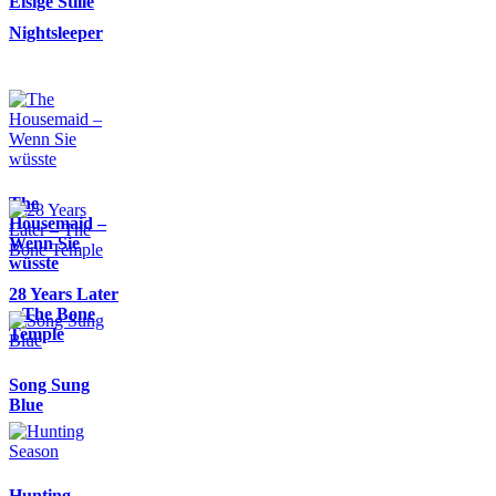
Eisige Stille
Nightsleeper
The
Housemaid –
Wenn Sie
wüsste
28 Years Later
– The Bone
Temple
Song Sung
Blue
Hunting