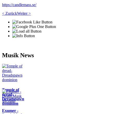
https://candlemass.se/
< Zurück
Weiter >
Musik News
Temple of
dread-
Dreadspawn
dominion
Exumer -