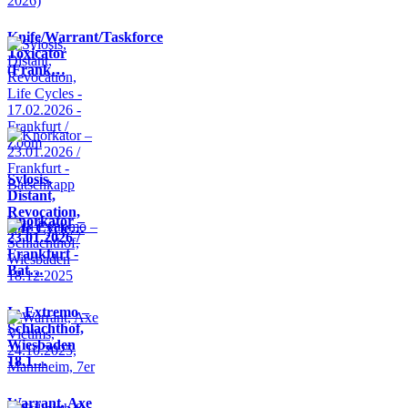
Knife/Warrant/Taskforce
Toxicator
(Frank…
Sylosis,
Distant,
Revocation,
Knorkator –
Life Cycle…
23.01.2026 /
Frankfurt -
Bat…
In Extremo –
Schlachthof,
Wiesbaden
18.1…
Warrant, Axe