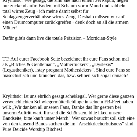
Krylithsic: Wie gesagt, die sind alle nach einem Set kaputt, liegen
nur zuckend aufm Boden, mit Schaum vorm Mund und sabbeln
total wirres Zeug - ich meine damit selbst für
Schlagzeugerverhältnisse wirres Zeug. Deshalb müssen wir auf
einen Drumcomputer zurückgreifen - denk doch an all die armem
Mütter!
Dafür gibt's dann live die totale Präzision – Mortician-Style
TT: Auf eurer Facebook Seite bezeichnet ihr eure Fans schon mal
als „Bitches & Gentleman“, „Motherfuckers“, „Dyslexis“
(Legastheniker), „stay pregnant Mothersickers“. Sind eure Fans so
masochistisch und brauchen das, bzw. sehnen sich sogar danach?
Krylithsic: Ist uns ehrlich gesagt scheißegal. Wer gerne diese ganzen
verweichlichten Schwiegermütterlieblinge in seinem FB-Feet haben
will: „Wir danken all unseren Fans, Danke das Ihr gestern bei
unserm Auftritt wart, Ihr seid die Schönsten, bitte liked unsere
Bandseite, bitte kauft unser Merch" Wer sowas braucht soll sich eine
von den tausend Bands suchen die im "Arschkriecherbuisness" sind.
Pure Deicide Worship Bitches!