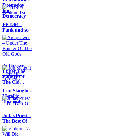
Doomsday
For
Democracy
FB1964 –
Punk und so
Antipeewee –
Under The
Banner Of
The Old…
Iron Slaught –
Metallic
Torments
Judas Priest –
The Best Of