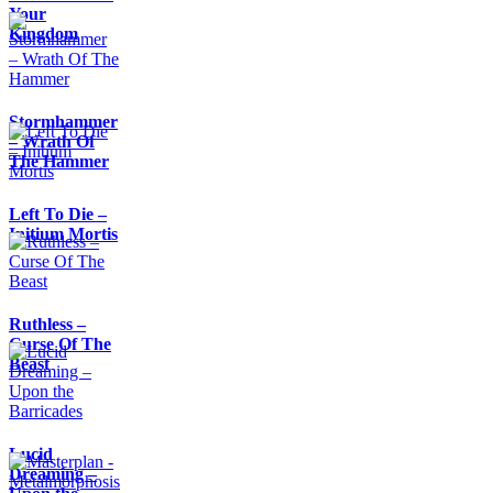
Your
Kingdom
Stormhammer
– Wrath Of
The Hammer
Left To Die –
Initium Mortis
Ruthless –
Curse Of The
Beast
Lucid
Dreaming –