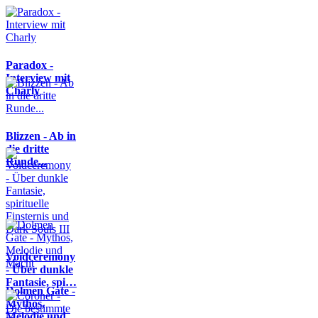
Paradox -
Interview mit
Charly
Blizzen - Ab in
die dritte
Runde...
Voidceremony
- Über dunkle
Fantasie, spi…
Dolmen Gate -
Mythos,
Melodie und