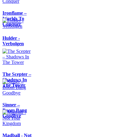
Ironflame –
Worlds To
Conquer
Hulder -
Verbolgen
The Scepter –
Shadows In
The Tower
Sinner –
Boom Bang
Goodbye
Madball - Not