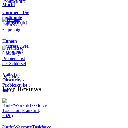
Macht
Coroner - Die
bestimmte
Handschrift!
Human
Fortress - Viel
zu poppig!
Nailed to
Prev
Next
Obscurity -
Probieren ist
Live Reviews
der …
Knife/Warrant/Taskforce