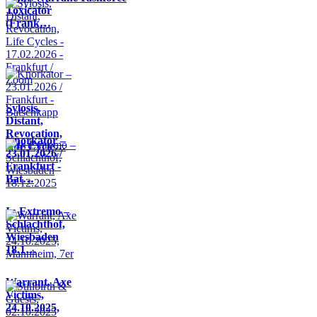
Toxicator
(Frank…
Sylosis,
Distant,
Revocation,
Knorkator –
Life Cycle…
23.01.2026 /
Frankfurt -
Bat…
In Extremo –
Schlachthof,
Wiesbaden
18.1…
Warrant, Axe
Victims,
24.10.2025,