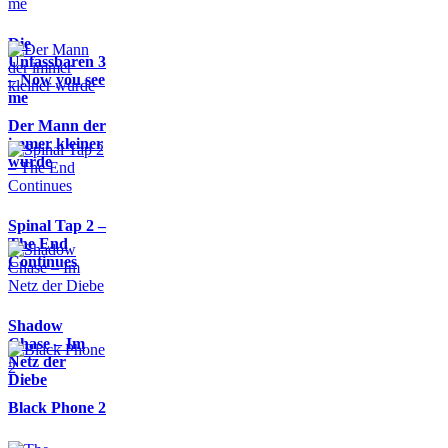
Die
Unfassbaren 3
– Now you see
me
Der Mann der
immer kleiner
wurde
Spinal Tap 2 –
The End
Continues
Shadow
Chase – Im
Netz der
Diebe
Black Phone 2