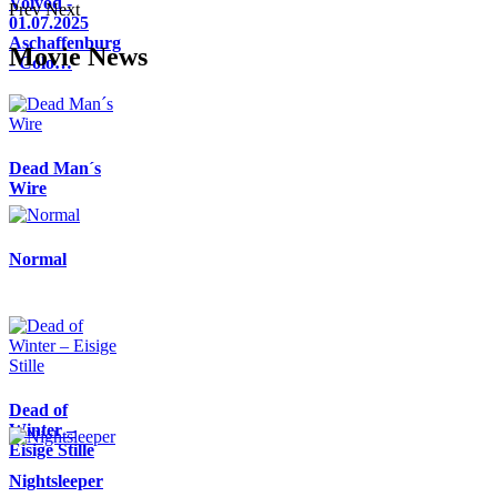
Voivod -
Prev
Next
01.07.2025
Aschaffenburg
Movie News
- Colo…
Dead Man´s
Wire
Normal
Dead of
Winter –
Eisige Stille
Nightsleeper