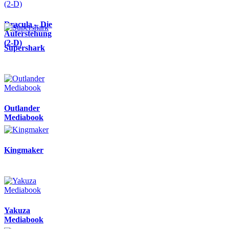
Dracula – Die
Auferstehung
(2-D)
Supershark
Outlander
Mediabook
Kingmaker
Yakuza
Mediabook