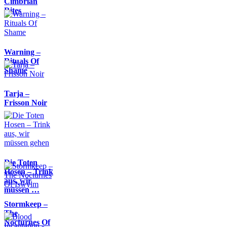
Cimbrian
Rites
Warning –
Rituals Of
Shame
Tarja –
Frisson Noir
Die Toten
Hosen – Trink
aus, wir
müssen …
Stormkeep –
The
Nocturnes Of