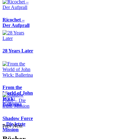
Ricochet –
Der Aufprall
28 Years Later
From the
World of John
Wick:
Ballerina
Shadow Force
– Die letzte
Prev
Next
Mission