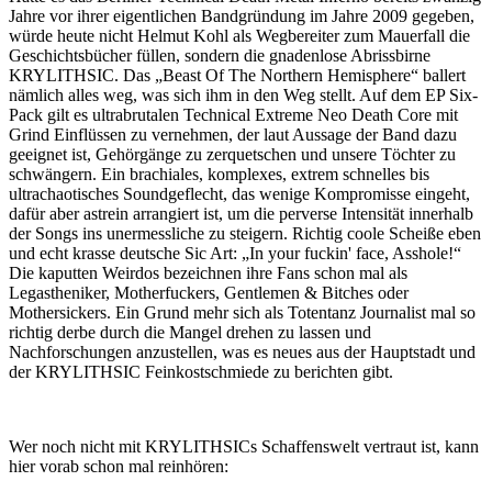
Jahre vor ihrer eigentlichen Bandgründung im Jahre 2009 gegeben,
würde heute nicht Helmut Kohl als Wegbereiter zum Mauerfall die
Geschichtsbücher füllen, sondern die gnadenlose Abrissbirne
KRYLITHSIC. Das „Beast Of The Northern Hemisphere“ ballert
nämlich alles weg, was sich ihm in den Weg stellt. Auf dem EP Six-
Pack gilt es ultrabrutalen Technical Extreme Neo Death Core mit
Grind Einflüssen zu vernehmen, der laut Aussage der Band dazu
geeignet ist, Gehörgänge zu zerquetschen und unsere Töchter zu
schwängern. Ein brachiales, komplexes, extrem schnelles bis
ultrachaotisches Soundgeflecht, das wenige Kompromisse eingeht,
dafür aber astrein arrangiert ist, um die perverse Intensität innerhalb
der Songs ins unermessliche zu steigern. Richtig coole Scheiße eben
und echt krasse deutsche Sic Art: „In your fuckin' face, Asshole!“
Die kaputten Weirdos bezeichnen ihre Fans schon mal als
Legastheniker, Motherfuckers, Gentlemen & Bitches oder
Mothersickers. Ein Grund mehr sich als Totentanz Journalist mal so
richtig derbe durch die Mangel drehen zu lassen und
Nachforschungen anzustellen, was es neues aus der Hauptstadt und
der KRYLITHSIC Feinkostschmiede zu berichten gibt.
Wer noch nicht mit KRYLITHSICs Schaffenswelt vertraut ist, kann
hier vorab schon mal reinhören: