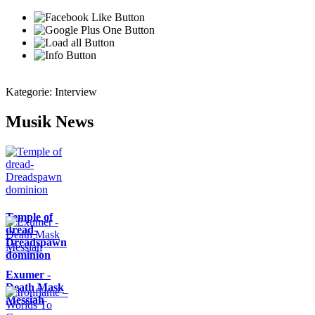
Kategorie:
Interview
Musik News
Temple of
dread-
Dreadspawn
dominion
Exumer -
Death Mask
Messiah