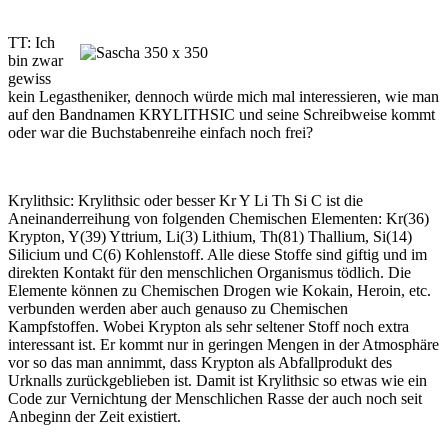
TT: Ich
bin zwar
gewiss
kein Legastheniker, dennoch würde mich mal interessieren, wie man
auf den Bandnamen KRYLITHSIC und seine Schreibweise kommt
oder war die Buchstabenreihe einfach noch frei?
Krylithsic: Krylithsic oder besser Kr Y Li Th Si C ist die
Aneinanderreihung von folgenden Chemischen Elementen: Kr(36)
Krypton, Y(39) Yttrium, Li(3) Lithium, Th(81) Thallium, Si(14)
Silicium und C(6) Kohlenstoff. Alle diese Stoffe sind giftig und im
direkten Kontakt für den menschlichen Organismus tödlich. Die
Elemente können zu Chemischen Drogen wie Kokain, Heroin, etc.
verbunden werden aber auch genauso zu Chemischen
Kampfstoffen. Wobei Krypton als sehr seltener Stoff noch extra
interessant ist. Er kommt nur in geringen Mengen in der Atmosphäre
vor so das man annimmt, dass Krypton als Abfallprodukt des
Urknalls zurückgeblieben ist. Damit ist Krylithsic so etwas wie ein
Code zur Vernichtung der Menschlichen Rasse der auch noch seit
Anbeginn der Zeit existiert.