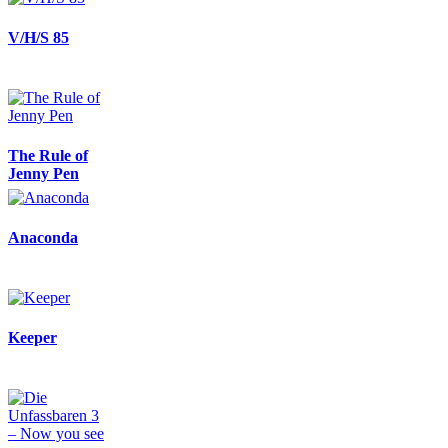
V/H/S 85
The Rule of
Jenny Pen
Anaconda
Keeper