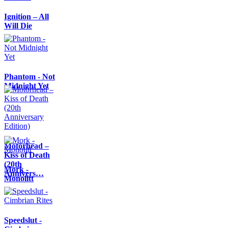
Ignition – All
Will Die
Phantom - Not
Midnight Yet
Motörhead –
Kiss of Death
(20th
Mork -
Annivers…
Monolitt
Speedslut -