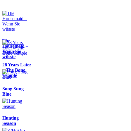
The
Housemaid –
Wenn Sie
wüsste
28 Years Later
– The Bone
Temple
Song Sung
Blue
Hunting
Season