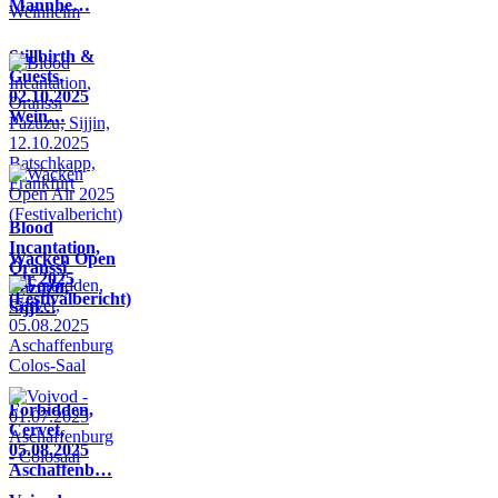
Mannhe…
Stillbirth &
Guests,
02.10.2025
Wein…
Blood
Incantation,
Wacken Open
Oranssi
Air 2025
Pazuzu,
(Festivalbericht)
Sijji…
Forbidden,
Cervet,
05.08.2025
Aschaffenb…