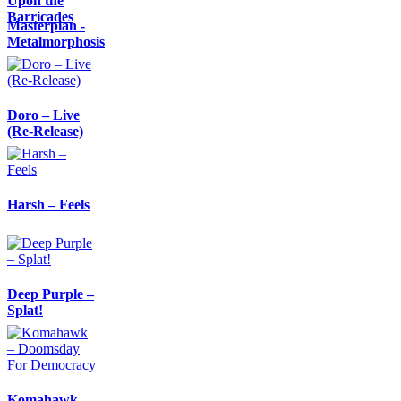
Upon the
Barricades
Masterplan -
Metalmorphosis
Doro – Live
(Re-Release)
Harsh – Feels
Deep Purple –
Splat!
Komahawk –