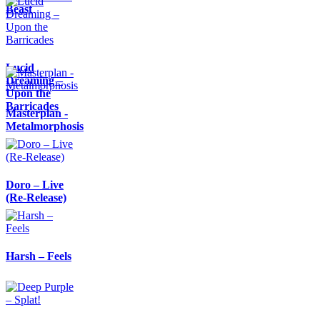
Beast
Lucid
Dreaming –
Upon the
Barricades
Masterplan -
Metalmorphosis
Doro – Live
(Re-Release)
Harsh – Feels