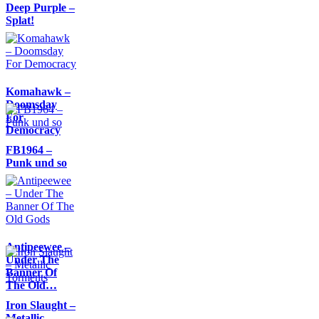
Deep Purple –
Splat!
Komahawk –
Doomsday
For
Democracy
FB1964 –
Punk und so
Antipeewee –
Under The
Banner Of
The Old…
Iron Slaught –
Metallic