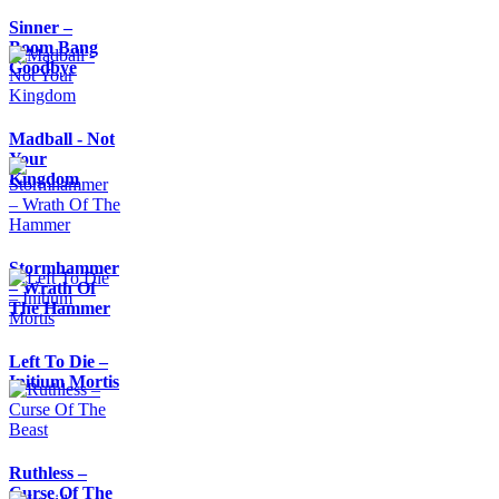
Sinner –
Boom Bang
Goodbye
Madball - Not
Your
Kingdom
Stormhammer
– Wrath Of
The Hammer
Left To Die –
Initium Mortis
Ruthless –
Curse Of The