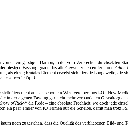
en von einem garstigen Dämon, in der vom Verbrechen durchsetzten Sta
 der hiesigen Fassung gnadenlos alle Gewaltszenen entfernt und
Adam 
, als einzig brutales Element erweist sich hier die Langeweile, die sic
eine saucoole Optik.
0-Minüters nicht an sich schon ein Witz, veralbert uns I-On New Media
 so die in der eigenen Fassung gar nicht mehr vorhandenen Gewaltorgien 
Story of Ricky
“ die Rede – eine absolute Frechheit, wo doch jede einze
noch ein paar Trailer von KJ-Filmen auf die Scheibe, damit man trotz 
m noch zugestehen, dass die Qualität des verbliebenen Bild- und Tonmat