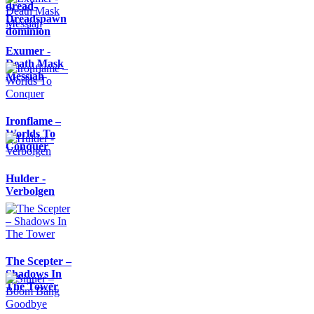
dread-
Dreadspawn
dominion
Exumer -
Death Mask
Messiah
Ironflame –
Worlds To
Conquer
Hulder -
Verbolgen
The Scepter –
Shadows In
The Tower