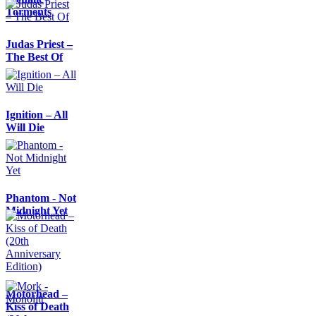
Torments
Judas Priest –
The Best Of
Ignition – All
Will Die
Phantom - Not
Midnight Yet
Motörhead –
Kiss of Death