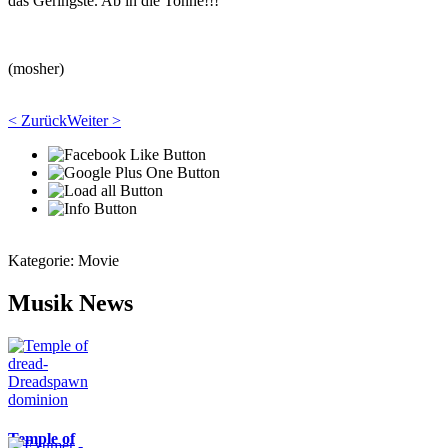
das Geringste. Ab in die Tonne!!!
(mosher)
< Zurück
Weiter >
Kategorie:
Movie
Musik News
Temple of