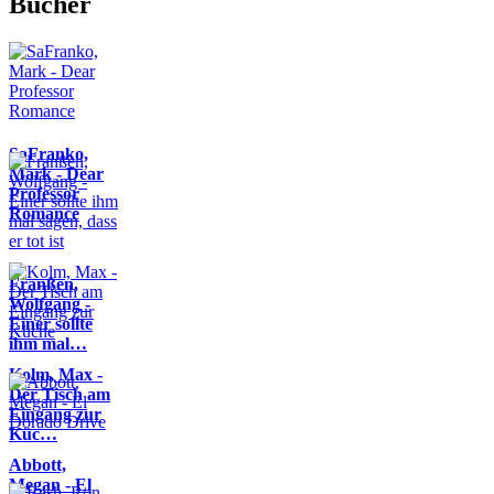
Bücher
SaFranko,
Mark - Dear
Professor
Romance
Franßen,
Wolfgang -
Einer sollte
ihm mal…
Kolm, Max -
Der Tisch am
Eingang zur
Küc…
Abbott,
Megan - El