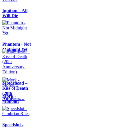
Ignition – All
Will Die
Phantom - Not
Midnight Yet
Motörhead –
Kiss of Death
(20th
Mork -
Annivers…
Monolitt
Speedslut -