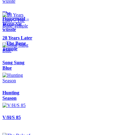
The
Housemaid –
Wenn Sie
wüsste
28 Years Later
– The Bone
Temple
Song Sung
Blue
Hunting
Season
V/H/S 85