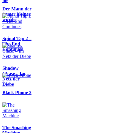
me
Der Mann der
immer kleiner
wurde
Spinal Tap 2 –
The End
Continues
Shadow
Chase – Im
Netz der
Diebe
Black Phone 2
The Smashing
Machine