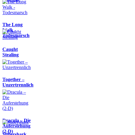
The Long
Walk -
Todesmarsch
Caught
Stealing
Together –
Unzertrennlich
Dracula – Die
Auferstehung
(2-D)
Supershark