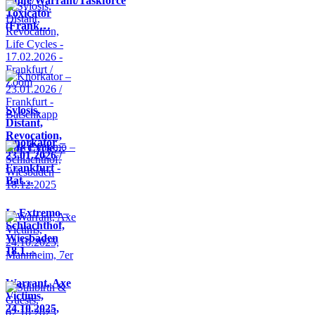
Knife/Warrant/Taskforce
Toxicator
(Frank…
Sylosis,
Distant,
Revocation,
Knorkator –
Life Cycle…
23.01.2026 /
Frankfurt -
Bat…
In Extremo –
Schlachthof,
Wiesbaden
18.1…
Warrant, Axe
Victims,
24.10.2025,