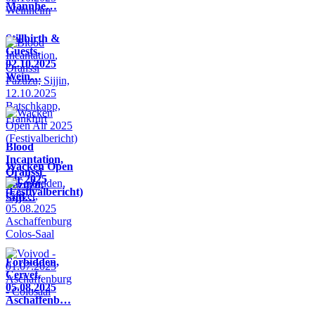
Mannhe…
Stillbirth &
Guests,
02.10.2025
Wein…
Blood
Incantation,
Wacken Open
Oranssi
Air 2025
Pazuzu,
(Festivalbericht)
Sijji…
Forbidden,
Cervet,
05.08.2025
Aschaffenb…