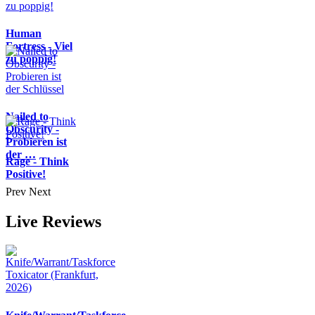
Human
Fortress - Viel
zu poppig!
Nailed to
Obscurity -
Probieren ist
der …
Rage - Think
Positive!
Prev
Next
Live Reviews