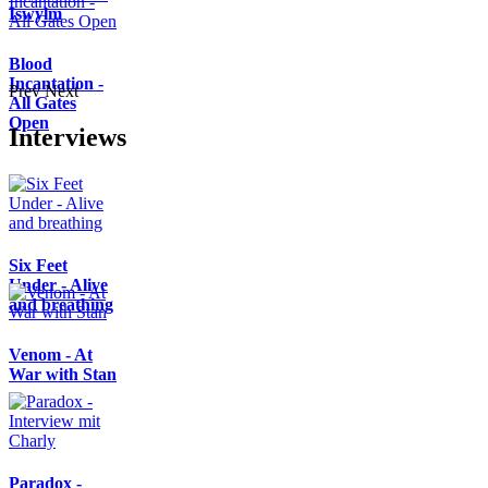
Iswylm
Blood
Incantation -
Prev
Next
All Gates
Open
Interviews
Six Feet
Under - Alive
and breathing
Venom - At
War with Stan
Paradox -