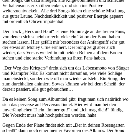
drei Songs, die dazu anregen, alte Angewohnheiten und schlechte
Verhaltensmuster zu überdenken, und sich ins Positive
weiterzuentwickeln. Alle drei Songs bieten eine schöne Mischung
aus guter Laune, Nachdenklichkeit und positiver Energie gepaart
mit ordentlich Ohrwurmpotential.
Der Track „Herz und Haut“ ist eine Hommage an die treuen Fans,
von denen sich scheinbar recht viele ein Tattoo der Band haben
stechen lassen. Hier gefällt mir besonders der Anfangsriff sehr gut,
der etwas an Mötley Crüe erinnert. Der Song zeigt aber auch
wieder, dass Versus weiterhin mit beiden Beinen auf dem Boden
stehen und eine starke Verbindung zu ihren Fans haben.
„Der Weg des Kriegers“ dreht sich um das Lebensmotto von Sänger
und Klampfer Nils: Es kommt nicht darauf an, wie viele Schläge
man einsteckt, sondern wie oft man wieder aufsteht. Ein Song, der
zum durchhalten animiert. Sowas können wir bei dem Scheiß, der
derzeit passiert, alle gut gebrauchen…
Da es keinen Song zum Albumtitel gibt, fragt man sich natürlich wo
sich das perverse auf Perversus findet. Hier wird man bei den
unverfänglichen Titeln „Immer gut!“ und „Ich mag dich!“ fündig.
Die Worscht muss halt hochgehalten werden, haha.
Gegen Ende der Platte findet sich mit „Der in deinen Rosengarten
scheißt“ dann noch einer meiner Favoriten des Albums. Der Song