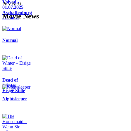
Voivod -
Prev
Next
01.07.2025
Aschaffenburg
Movie News
- Colo…
Normal
Dead of
Winter –
Eisige Stille
Nightsleeper