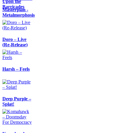
Upon the
Barricades
Masterplan -
Metalmorphosis
Doro – Live
(Re-Release)
Harsh – Feels
Deep Purple –
Splat!