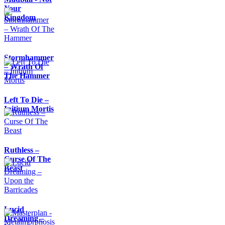
Your
Kingdom
Stormhammer
– Wrath Of
The Hammer
Left To Die –
Initium Mortis
Ruthless –
Curse Of The
Beast
Lucid
Dreaming –