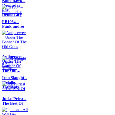
Komahawk –
Doomsday
For
Democracy
FB1964 –
Punk und so
Antipeewee –
Under The
Banner Of
The Old…
Iron Slaught –
Metallic
Torments
Judas Priest –
The Best Of