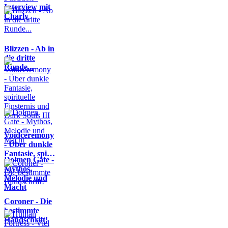
Interview mit
Charly
Blizzen - Ab in
die dritte
Runde...
Voidceremony
- Über dunkle
Fantasie, spi…
Dolmen Gate -
Mythos,
Melodie und
Macht
Coroner - Die
bestimmte
Handschrift!