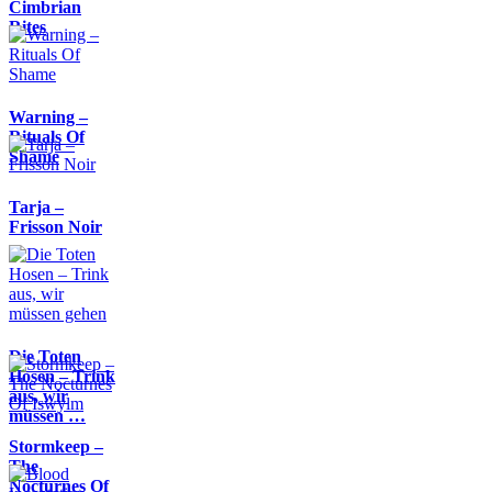
Cimbrian
Rites
Warning –
Rituals Of
Shame
Tarja –
Frisson Noir
Die Toten
Hosen – Trink
aus, wir
müssen …
Stormkeep –
The
Nocturnes Of