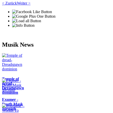
< Zurück
Weiter >
Musik News
Temple of
dread-
Dreadspawn
dominion
Exumer -
Death Mask
Messiah