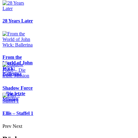
28 Years Later
From the
World of John
Wick:
Ballerina
Shadow Force
– Die letzte
Mission
Ellis – Staffel 1
Prev
Next