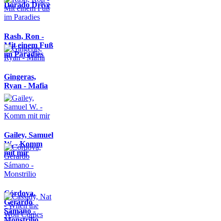
Dorado Drive
Rash, Ron -
Mit einem Fuß
im Paradies
Gingeras,
Ryan - Mafia
Gailey, Samuel
W. - Komm
mit mir
Córdova,
Gerardo
Sámano -
Monstrilio