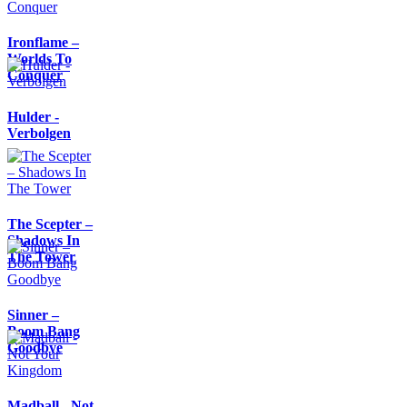
Ironflame –
Worlds To
Conquer
Hulder -
Verbolgen
The Scepter –
Shadows In
The Tower
Sinner –
Boom Bang
Goodbye
Madball - Not