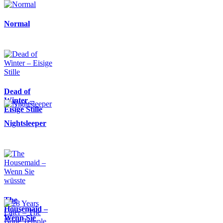
Normal
Dead of
Winter –
Eisige Stille
Nightsleeper
The
Housemaid –
Wenn Sie