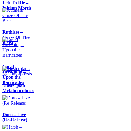
Left To Die –
Initium Mortis
Ruthless –
Curse Of The
Beast
Lucid
Dreaming –
Upon the
Barricades
Masterplan -
Metalmorphosis
Doro – Live
(Re-Release)