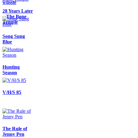
wüsste
28 Years Later
– The Bone
Temple
Song Sung
Blue
Hunting
Season
V/H/S 85
The Rule of
Jenny Pen