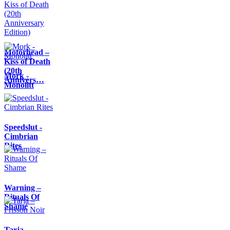
Motörhead –
Kiss of Death
(20th
Mork -
Annivers…
Monolitt
Speedslut -
Cimbrian
Rites
Warning –
Rituals Of
Shame
Tarja –