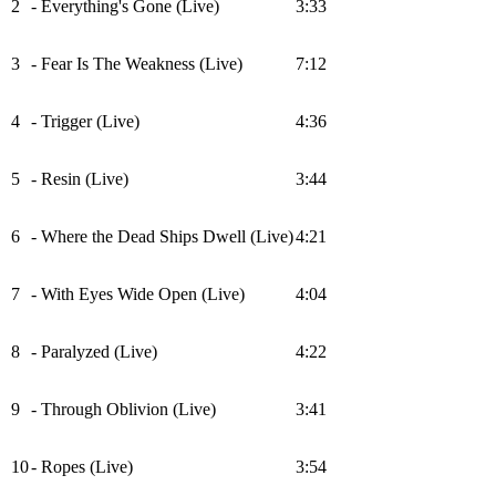
2
- Everything's Gone (Live)
3:33
3
- Fear Is The Weakness (Live)
7:12
4
- Trigger (Live)
4:36
5
- Resin (Live)
3:44
6
- Where the Dead Ships Dwell (Live)
4:21
7
- With Eyes Wide Open (Live)
4:04
8
- Paralyzed (Live)
4:22
9
- Through Oblivion (Live)
3:41
10
- Ropes (Live)
3:54