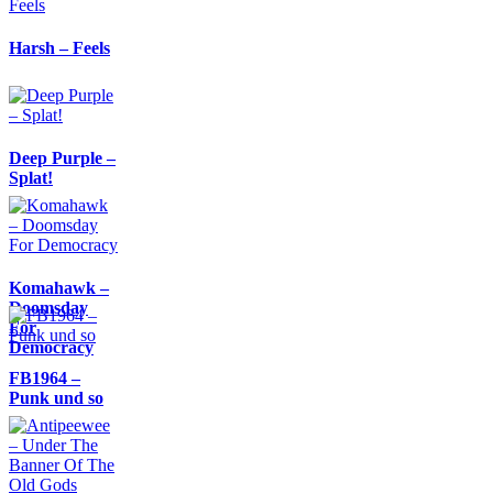
Harsh – Feels
Deep Purple –
Splat!
Komahawk –
Doomsday
For
Democracy
FB1964 –
Punk und so