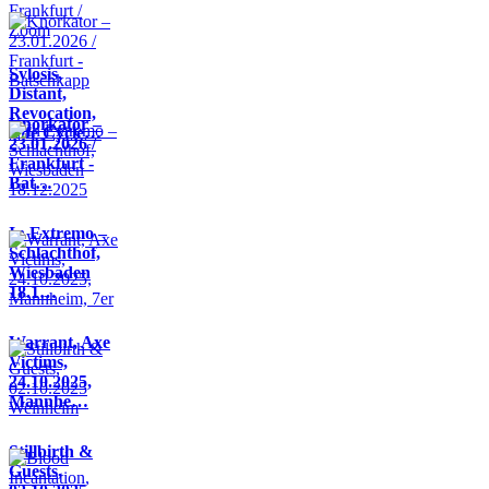
Sylosis,
Distant,
Revocation,
Knorkator –
Life Cycle…
23.01.2026 /
Frankfurt -
Bat…
In Extremo –
Schlachthof,
Wiesbaden
18.1…
Warrant, Axe
Victims,
24.10.2025,
Mannhe…
Stillbirth &
Guests,