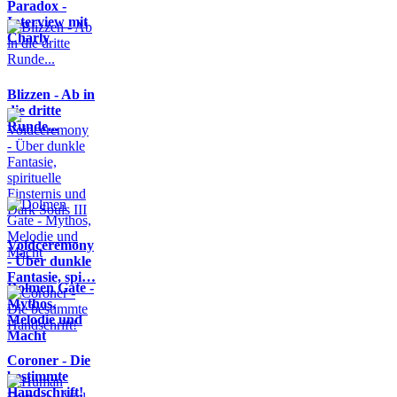
Paradox -
Interview mit
Charly
Blizzen - Ab in
die dritte
Runde...
Voidceremony
- Über dunkle
Fantasie, spi…
Dolmen Gate -
Mythos,
Melodie und
Macht
Coroner - Die
bestimmte
Handschrift!