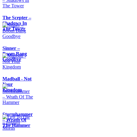
The Scepter –
Shadows In
The Tower
Sinner –
Boom Bang
Goodbye
Madball - Not
Your
Kingdom
Stormhammer
– Wrath Of
The Hammer