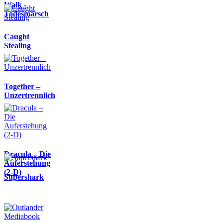
Walk -
Todesmarsch
Caught
Stealing
Together –
Unzertrennlich
Dracula – Die
Auferstehung
(2-D)
Supershark