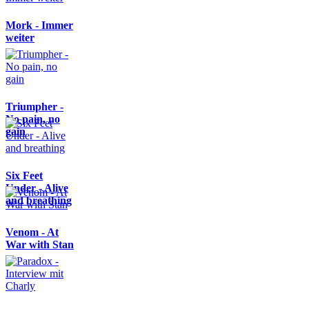
Mork - Immer
weiter
Triumpher -
No pain, no
gain
Six Feet
Under - Alive
and breathing
Venom - At
War with Stan