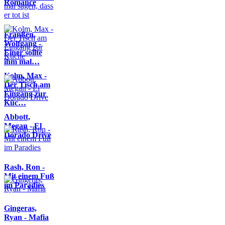
Romance
Franßen,
Wolfgang -
Einer sollte
ihm mal…
Kolm, Max -
Der Tisch am
Eingang zur
Küc…
Abbott,
Megan - El
Dorado Drive
Rash, Ron -
Mit einem Fuß
im Paradies
Gingeras,
Ryan - Mafia