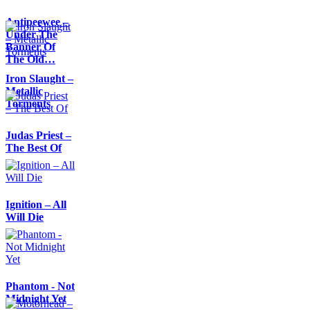
Antipeewee –
Under The
Banner Of
The Old…
Iron Slaught –
Metallic
Torments
Judas Priest –
The Best Of
Ignition – All
Will Die
Phantom - Not
Midnight Yet