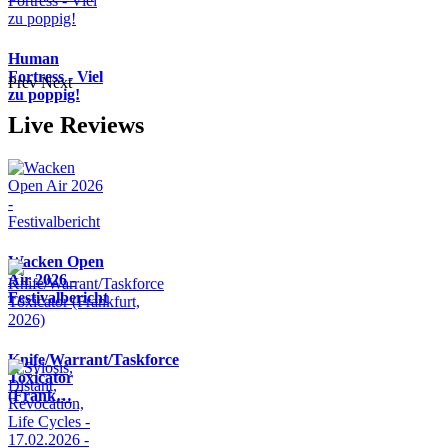
Human
Fortress - Viel
Prev
Next
zu poppig!
Live Reviews
Wacken Open
Air 2026 -
Festivalbericht
Knife/Warrant/Taskforce
Toxicator
(Frank…