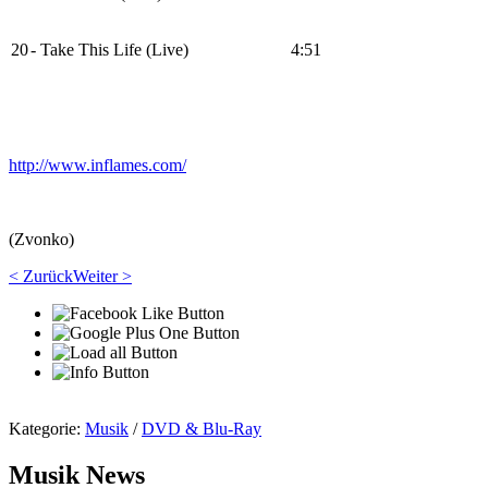
20
- Take This Life (Live)
4:51
http://www.inflames.com/
(Zvonko)
< Zurück
Weiter >
Kategorie:
Musik
/
DVD & Blu-Ray
Musik News