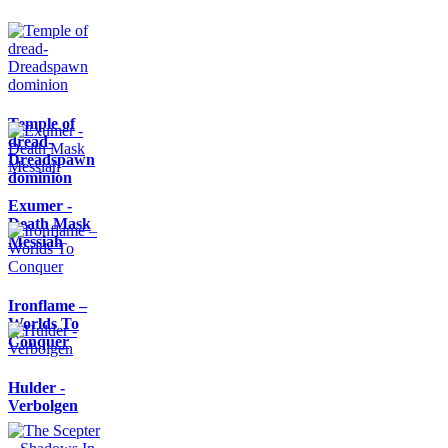
Temple of
dread-
Dreadspawn
dominion
Exumer -
Death Mask
Messiah
Ironflame –
Worlds To
Conquer
Hulder -
Verbolgen