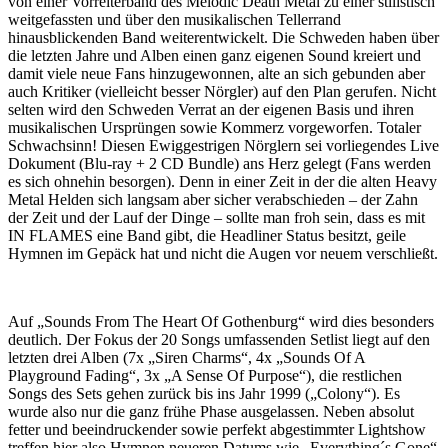
von einer Vorreiterband des Melodic Death Metal zu einer stilistisch
weitgefassten und über den musikalischen Tellerrand
hinausblickenden Band weiterentwickelt. Die Schweden haben über
die letzten Jahre und Alben einen ganz eigenen Sound kreiert und
damit viele neue Fans hinzugewonnen, alte an sich gebunden aber
auch Kritiker (vielleicht besser Nörgler) auf den Plan gerufen. Nicht
selten wird den Schweden Verrat an der eigenen Basis und ihren
musikalischen Ursprüngen sowie Kommerz vorgeworfen. Totaler
Schwachsinn! Diesen Ewiggestrigen Nörglern sei vorliegendes Live
Dokument (Blu-ray + 2 CD Bundle) ans Herz gelegt (Fans werden
es sich ohnehin besorgen). Denn in einer Zeit in der die alten Heavy
Metal Helden sich langsam aber sicher verabschieden – der Zahn
der Zeit und der Lauf der Dinge – sollte man froh sein, dass es mit
IN FLAMES eine Band gibt, die Headliner Status besitzt, geile
Hymnen im Gepäck hat und nicht die Augen vor neuem verschließt.
Auf „Sounds From The Heart Of Gothenburg“ wird dies besonders
deutlich. Der Fokus der 20 Songs umfassenden Setlist liegt auf den
letzten drei Alben (7x „Siren Charms“, 4x „Sounds Of A
Playground Fading“, 3x „A Sense Of Purpose“), die restlichen
Songs des Sets gehen zurück bis ins Jahr 1999 („Colony“). Es
wurde also nur die ganz frühe Phase ausgelassen. Neben absolut
fetter und beeindruckender sowie perfekt abgestimmter Lightshow
treffen hier also Hymnen neueren Datums wie „Everything´s Gone“