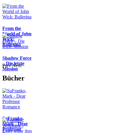
From the
World of John
Wick:
Ballerina
Shadow Force
– Die letzte
Prev
Next
Mission
Bücher
SaFranko,
Mark - Dear
Professor