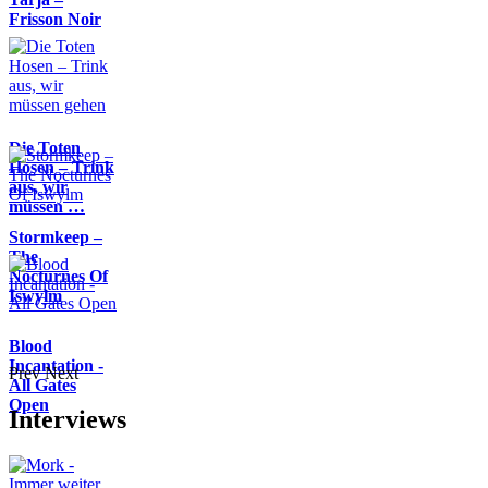
Frisson Noir
Die Toten
Hosen – Trink
aus, wir
müssen …
Stormkeep –
The
Nocturnes Of
Iswylm
Blood
Incantation -
Prev
Next
All Gates
Open
Interviews