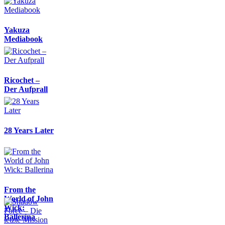
Yakuza
Mediabook
Ricochet –
Der Aufprall
28 Years Later
From the
World of John
Wick:
Ballerina