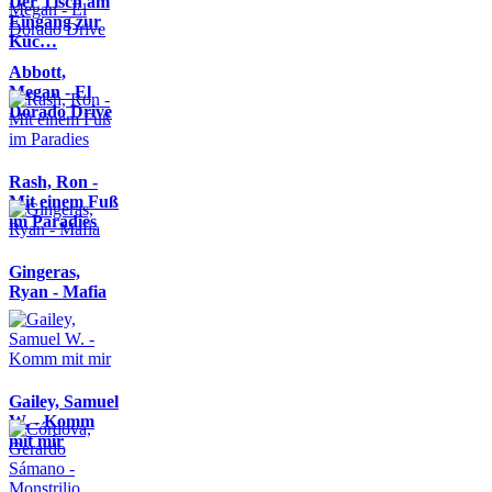
Der Tisch am
Eingang zur
Küc…
Abbott,
Megan - El
Dorado Drive
Rash, Ron -
Mit einem Fuß
im Paradies
Gingeras,
Ryan - Mafia
Gailey, Samuel
W. - Komm
mit mir