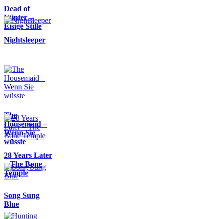
Dead of
Winter –
Eisige Stille
Nightsleeper
The
Housemaid –
Wenn Sie
wüsste
28 Years Later
– The Bone
Temple
Song Sung
Blue