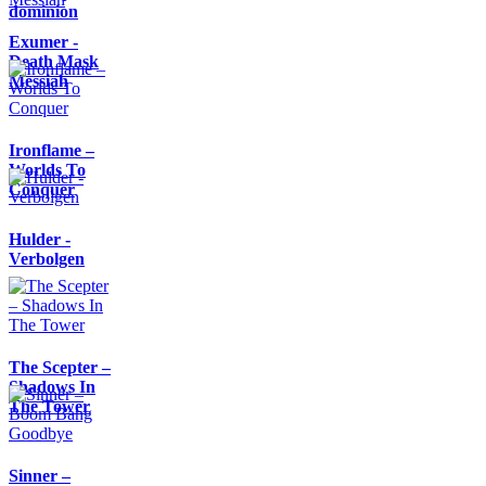
dominion
Exumer -
Death Mask
Messiah
Ironflame –
Worlds To
Conquer
Hulder -
Verbolgen
The Scepter –
Shadows In
The Tower
Sinner –