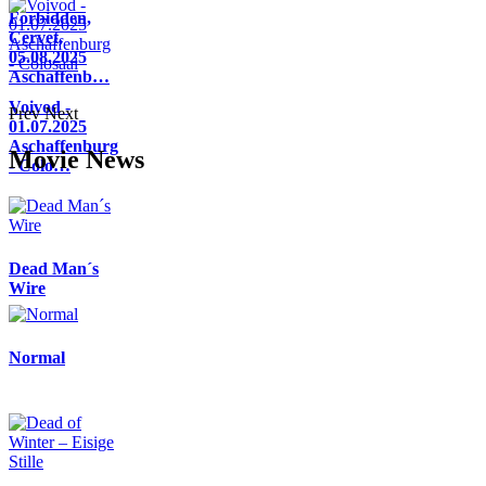
Forbidden,
Cervet,
05.08.2025
Aschaffenb…
Voivod -
Prev
Next
01.07.2025
Aschaffenburg
Movie News
- Colo…
Dead Man´s
Wire
Normal