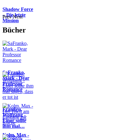
Shadow Force
– Die letzte
Prev
Next
Mission
Bücher
SaFranko,
Mark - Dear
Professor
Romance
Franßen,
Wolfgang -
Einer sollte
ihm mal…
Kolm, Max -