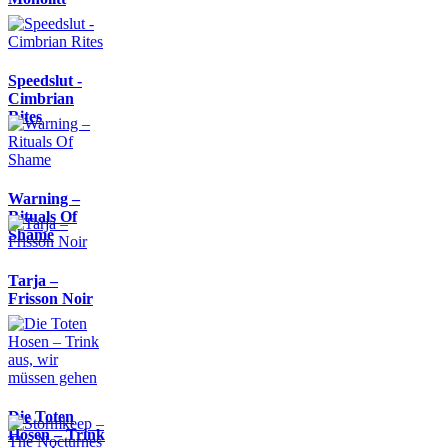
Speedslut -
Cimbrian
Rites
Warning –
Rituals Of
Shame
Tarja –
Frisson Noir
Die Toten
Hosen – Trink