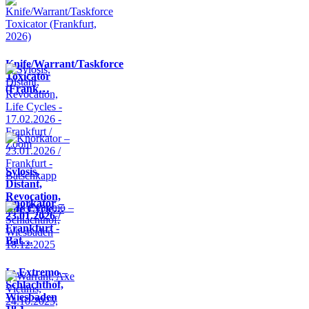
Knife/Warrant/Taskforce
Toxicator
(Frank…
Sylosis,
Distant,
Revocation,
Knorkator –
Life Cycle…
23.01.2026 /
Frankfurt -
Bat…
In Extremo –
Schlachthof,
Wiesbaden