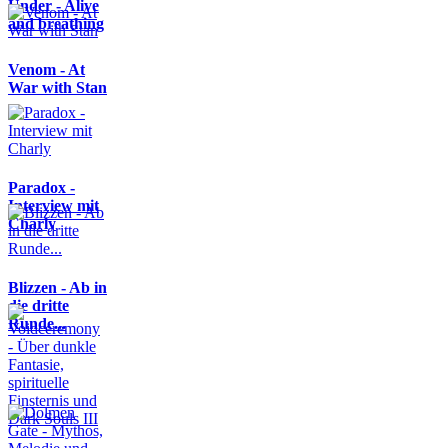
Under - Alive
and breathing
Venom - At
War with Stan
Paradox -
Interview mit
Charly
Blizzen - Ab in
die dritte
Runde...