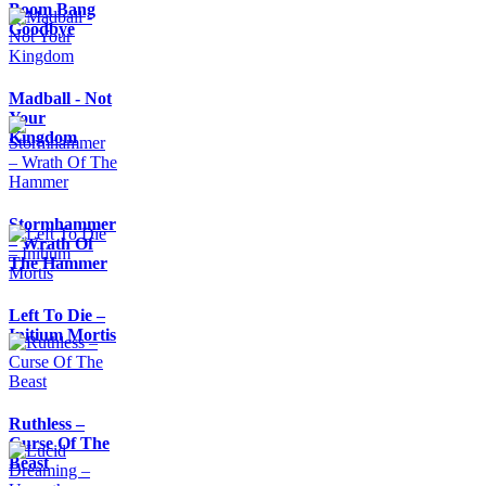
Boom Bang
Goodbye
Madball - Not
Your
Kingdom
Stormhammer
– Wrath Of
The Hammer
Left To Die –
Initium Mortis
Ruthless –
Curse Of The
Beast