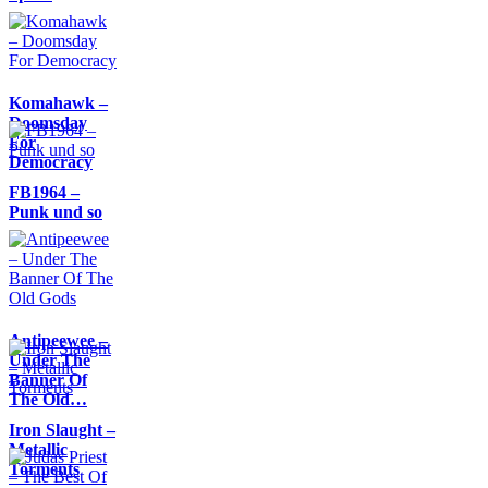
Komahawk –
Doomsday
For
Democracy
FB1964 –
Punk und so
Antipeewee –
Under The
Banner Of
The Old…
Iron Slaught –
Metallic
Torments