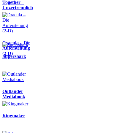
Together –
Unzertrennlich
Dracula – Die
Auferstehung
(2-D)
Supershark
Outlander
Mediabook
Kingmaker