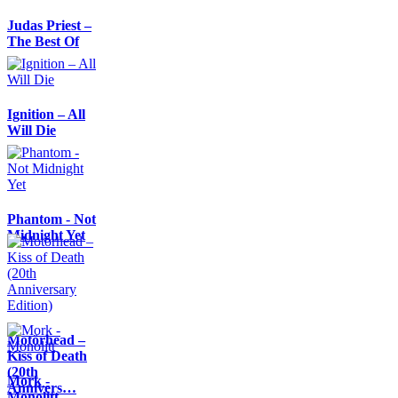
Judas Priest –
The Best Of
Ignition – All
Will Die
Phantom - Not
Midnight Yet
Motörhead –
Kiss of Death
(20th
Mork -
Annivers…
Monolitt