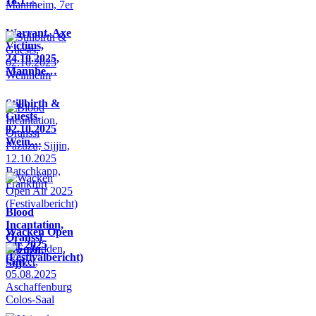
18.1…
Warrant, Axe
Victims,
24.10.2025,
Mannhe…
Stillbirth &
Guests,
02.10.2025
Wein…
Blood
Incantation,
Wacken Open
Oranssi
Air 2025
Pazuzu,
(Festivalbericht)
Sijji…