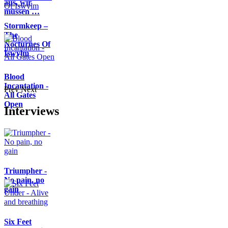
aus, wir
müssen …
Stormkeep –
The
Nocturnes Of
Iswylm
Blood
Incantation -
Prev
Next
All Gates
Open
Interviews
Triumpher -
No pain, no
gain
Six Feet