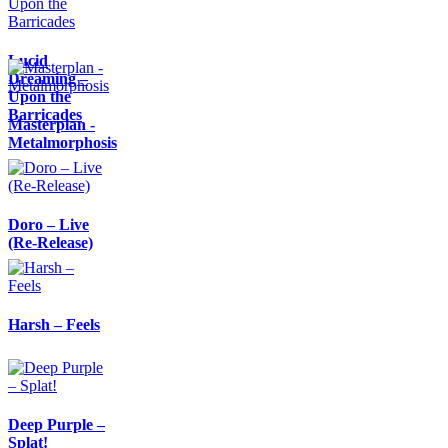
Lucid
Dreaming –
Upon the
Barricades
Masterplan -
Metalmorphosis
Doro – Live
(Re-Release)
Harsh – Feels
Deep Purple –
Splat!