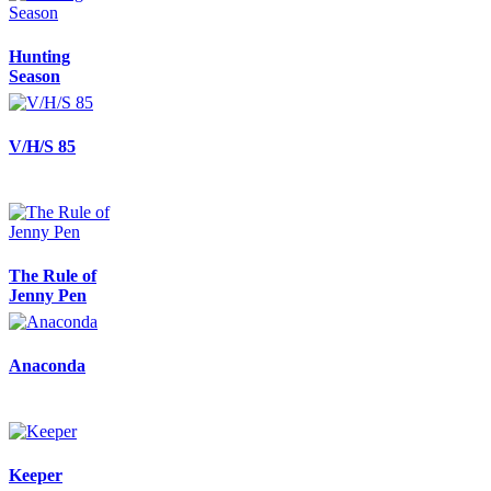
Hunting
Season
V/H/S 85
The Rule of
Jenny Pen
Anaconda
Keeper