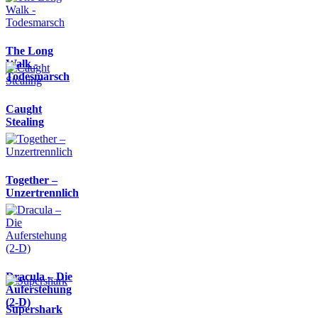
The Long
Walk -
Todesmarsch
Caught
Stealing
Together –
Unzertrennlich
Dracula – Die
Auferstehung
(2-D)
Supershark