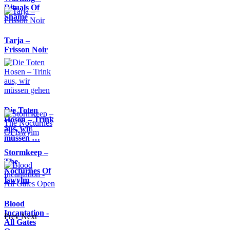
Rituals Of
Shame
Tarja –
Frisson Noir
Die Toten
Hosen – Trink
aus, wir
müssen …
Stormkeep –
The
Nocturnes Of
Iswylm
Blood
Incantation -
Prev
Next
All Gates