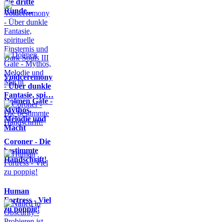
die dritte
Runde...
Voidceremony
- Über dunkle
Fantasie, spi…
Dolmen Gate -
Mythos,
Melodie und
Macht
Coroner - Die
bestimmte
Handschrift!
Human
Fortress - Viel
zu poppig!