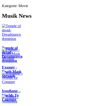
Kategorie:
Movie
Musik News
Temple of
dread-
Dreadspawn
dominion
Exumer -
Death Mask
Messiah
Ironflame –
Worlds To
Conquer