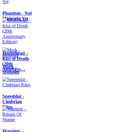
Phantom - Not
Midnight Yet
Motörhead –
Kiss of Death
(20th
Mork -
Annivers…
Monolitt
Speedslut -
Cimbrian
Rites
Warning –