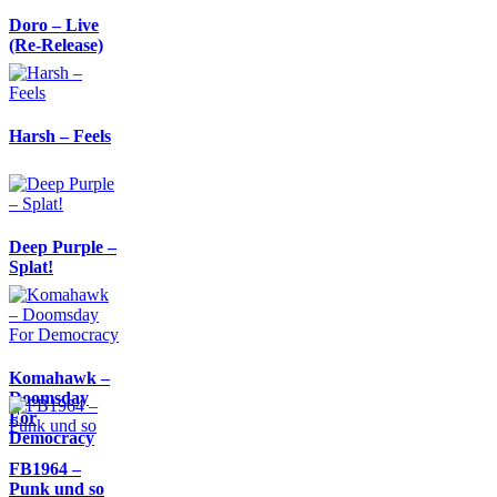
Doro – Live
(Re-Release)
Harsh – Feels
Deep Purple –
Splat!
Komahawk –
Doomsday
For
Democracy
FB1964 –
Punk und so