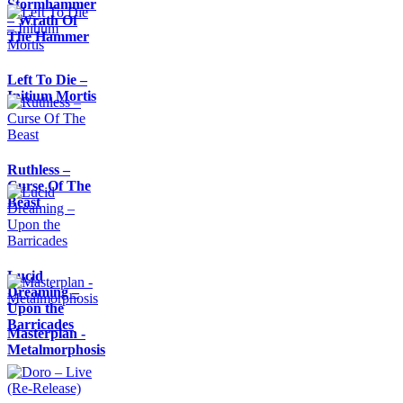
Stormhammer
– Wrath Of
The Hammer
Left To Die –
Initium Mortis
Ruthless –
Curse Of The
Beast
Lucid
Dreaming –
Upon the
Barricades
Masterplan -
Metalmorphosis