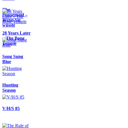
The
Housemaid –
Wenn Sie
wüsste
28 Years Later
– The Bone
Temple
Song Sung
Blue
Hunting
Season
V/H/S 85