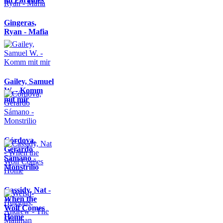
Gingeras,
Ryan - Mafia
Gailey, Samuel
W. - Komm
mit mir
Córdova,
Gerardo
Sámano -
Monstrilio
Cassidy, Nat -
When the
Wolf Comes
Home