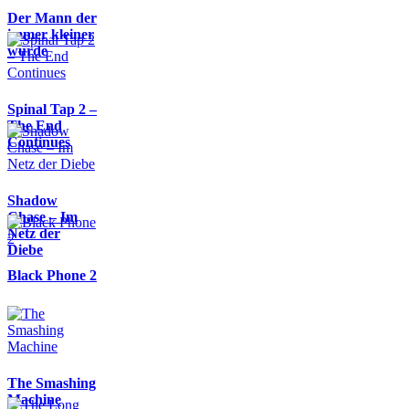
Der Mann der
immer kleiner
wurde
Spinal Tap 2 –
The End
Continues
Shadow
Chase – Im
Netz der
Diebe
Black Phone 2
The Smashing
Machine