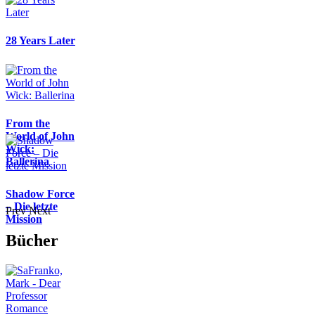
28 Years Later
From the
World of John
Wick:
Ballerina
Shadow Force
– Die letzte
Prev
Next
Mission
Bücher