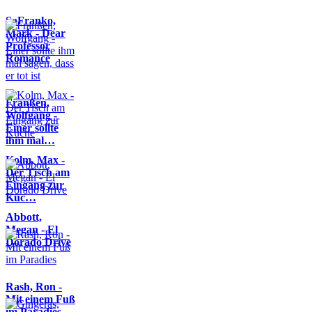
SaFranko,
Mark - Dear
Professor
Romance
Franßen,
Wolfgang -
Einer sollte
ihm mal…
Kolm, Max -
Der Tisch am
Eingang zur
Küc…
Abbott,
Megan - El
Dorado Drive
Rash, Ron -
Mit einem Fuß
im Paradies