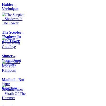
Hulder -
Verbolgen
The Scepter –
Shadows In
The Tower
Sinner –
Boom Bang
Goodbye
Madball - Not
Your
Kingdom