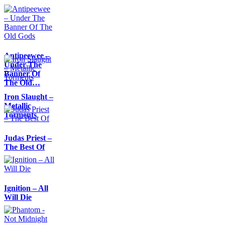
Antipeewee –
Under The
Banner Of
The Old…
Iron Slaught –
Metallic
Torments
Judas Priest –
The Best Of
Ignition – All
Will Die