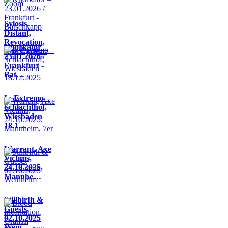
Sylosis,
Distant,
Revocation,
Knorkator –
Life Cycle…
23.01.2026 /
Frankfurt -
Bat…
In Extremo –
Schlachthof,
Wiesbaden
18.1…
Warrant, Axe
Victims,
24.10.2025,
Mannhe…
Stillbirth &
Guests,
02.10.2025
Wein…