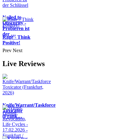
Nailed to
Obscurity -
Probieren ist
der …
Rage - Think
Positive!
Prev
Next
Live Reviews
Knife/Warrant/Taskforce
Toxicator
(Frank…