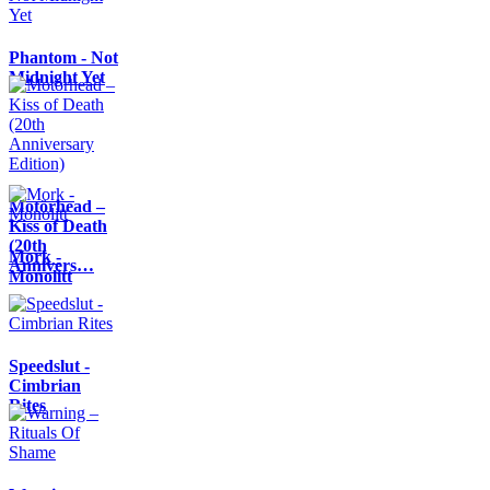
Phantom - Not
Midnight Yet
Motörhead –
Kiss of Death
(20th
Mork -
Annivers…
Monolitt
Speedslut -
Cimbrian
Rites