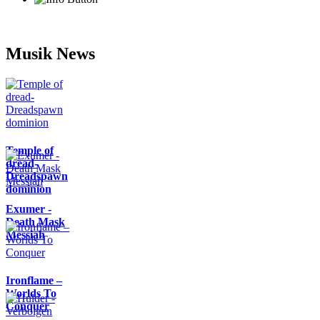
Musik News
Temple of
dread-
Dreadspawn
dominion
Exumer -
Death Mask
Messiah
Ironflame –
Worlds To
Conquer