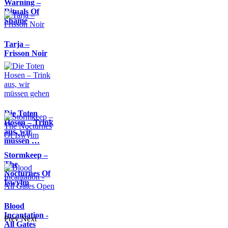
Warning –
Rituals Of
Shame
Tarja –
Frisson Noir
Die Toten
Hosen – Trink
aus, wir
müssen …
Stormkeep –
The
Nocturnes Of
Iswylm
Blood
Incantation -
Prev
Next
All Gates