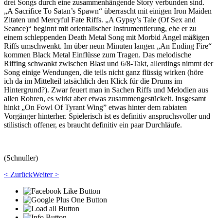
drei Songs durch eine zusammenhängende Story verbunden sind.
„A Sacrifice To Satan’s Spawn“ überrascht mit einigen Iron Maiden
Zitaten und Mercyful Fate Riffs. „A Gypsy’s Tale (Of Sex and
Seance)“ beginnt mit orientalischer Instrumentierung, ehe er zu
einem schleppenden Death Metal Song mit Morbid Angel mäßigen
Riffs umschwenkt. Im über neun Minuten langen „An Ending Fire“
kommen Black Metal Einflüsse zum Tragen. Das melodische
Riffing schwankt zwischen Blast und 6/8-Takt, allerdings nimmt der
Song einige Wendungen, die teils nicht ganz flüssig wirken (höre
ich da im Mittelteil tatsächlich den Klick für die Drums im
Hintergrund?). Zwar feuert man in Sachen Riffs und Melodien aus
allen Rohren, es wirkt aber etwas zusammengestückelt. Insgesamt
hinkt „On Fowl Of Tyrant Wing” etwas hinter dem rabiaten
Vorgänger hinterher. Spielerisch ist es definitiv anspruchsvoller und
stilistisch offener, es braucht definitiv ein paar Durchläufe.
(Schnuller)
< Zurück
Weiter >