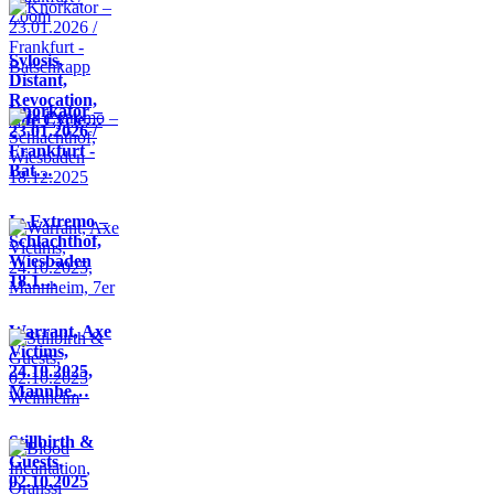
Sylosis,
Distant,
Revocation,
Knorkator –
Life Cycle…
23.01.2026 /
Frankfurt -
Bat…
In Extremo –
Schlachthof,
Wiesbaden
18.1…
Warrant, Axe
Victims,
24.10.2025,
Mannhe…
Stillbirth &
Guests,
02.10.2025