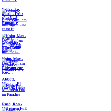
SaFranko,
Mark - Dear
Professor
Romance
Franßen,
Wolfgang -
Einer sollte
ihm mal…
Kolm, Max -
Der Tisch am
Eingang zur
Küc…
Abbott,
Megan - El
Dorado Drive
Rash, Ron -
Mit einem Fuß