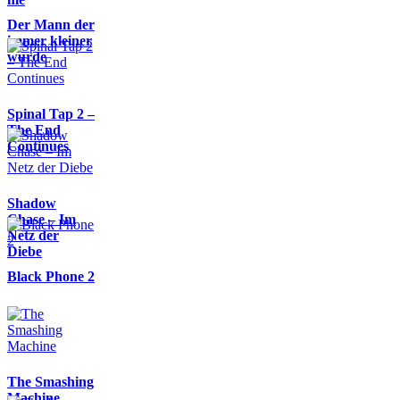
Der Mann der
immer kleiner
wurde
Spinal Tap 2 –
The End
Continues
Shadow
Chase – Im
Netz der
Diebe
Black Phone 2
The Smashing
Machine