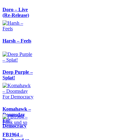
Doro – Live
(Re-Release)
Harsh – Feels
Deep Purple –
Splat!
Komahawk –
Doomsday
For
Democracy
FB1964 –