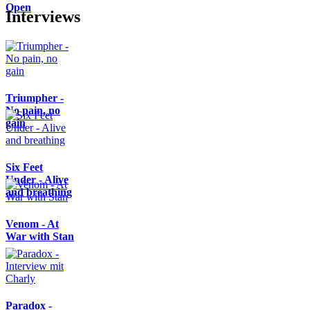
Open
Interviews
Triumpher -
No pain, no
gain
Six Feet
Under - Alive
and breathing
Venom - At
War with Stan
Paradox -