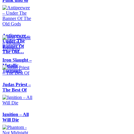
Punk und so
Antipeewee –
Under The
Banner Of
The Old…
Iron Slaught –
Metallic
Torments
Judas Priest –
The Best Of
Ignition – All
Will Die