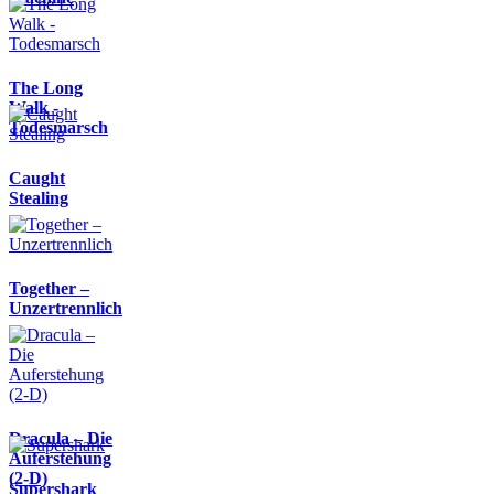
The Long
Walk -
Todesmarsch
Caught
Stealing
Together –
Unzertrennlich
Dracula – Die
Auferstehung
(2-D)
Supershark