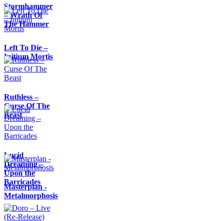
Stormhammer
– Wrath Of
The Hammer
Left To Die –
Initium Mortis
Ruthless –
Curse Of The
Beast
Lucid
Dreaming –
Upon the
Barricades
Masterplan -
Metalmorphosis