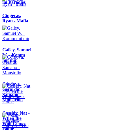
im Paradies
Gingeras,
Ryan - Mafia
Gailey, Samuel
W. - Komm
mit mir
Córdova,
Gerardo
Sámano -
Monstrilio
Cassidy, Nat -
When the
Wolf Comes
Home