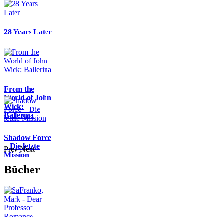
28 Years Later
From the
World of John
Wick:
Ballerina
Shadow Force
– Die letzte
Prev
Next
Mission
Bücher