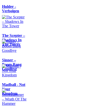
Hulder -
Verbolgen
The Scepter –
Shadows In
The Tower
Sinner –
Boom Bang
Goodbye
Madball - Not
Your
Kingdom