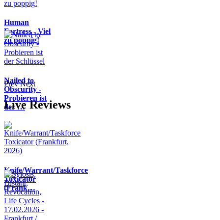
Human
Fortress - Viel
zu poppig!
Nailed to
Prev
Next
Obscurity -
Probieren ist
Live Reviews
der …
Knife/Warrant/Taskforce
Toxicator
(Frank…