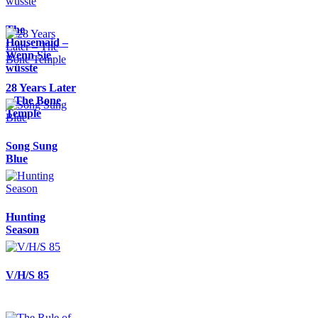
The
Housemaid –
Wenn Sie
wüsste
28 Years Later
– The Bone
Temple
Song Sung
Blue
Hunting
Season
V/H/S 85