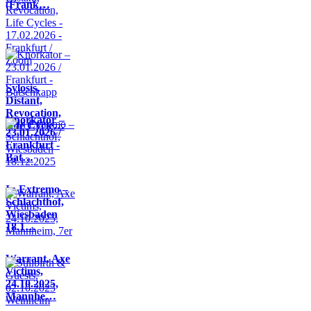
(Frank…
Sylosis,
Distant,
Revocation,
Knorkator –
Life Cycle…
23.01.2026 /
Frankfurt -
Bat…
In Extremo –
Schlachthof,
Wiesbaden
18.1…
Warrant, Axe
Victims,
24.10.2025,
Mannhe…