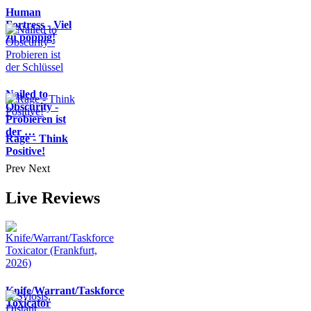
Human
Fortress - Viel
zu poppig!
Nailed to
Obscurity -
Probieren ist
der …
Rage - Think
Positive!
Prev
Next
Live Reviews
Knife/Warrant/Taskforce
Toxicator