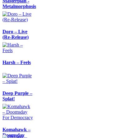
Masterplan -
Metalmorphosis
Doro – Live
(Re-Release)
Harsh – Feels
Deep Purple –
Splat!
Komahawk –
Doomsday