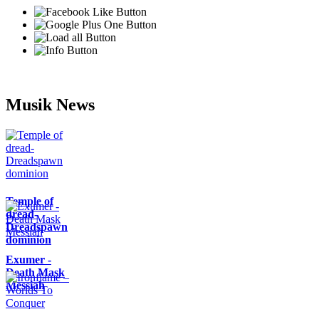
Musik News
Temple of
dread-
Dreadspawn
dominion
Exumer -
Death Mask
Messiah