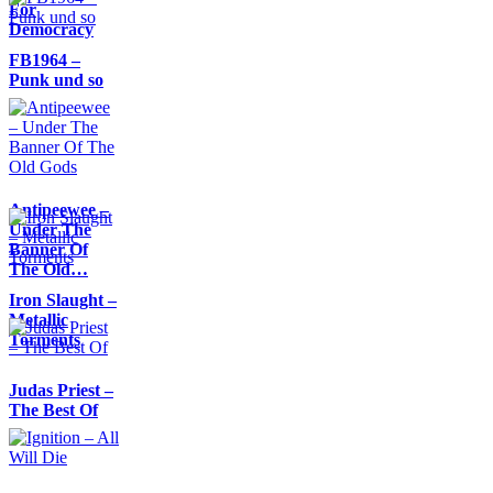
For
Democracy
FB1964 –
Punk und so
Antipeewee –
Under The
Banner Of
The Old…
Iron Slaught –
Metallic
Torments
Judas Priest –
The Best Of