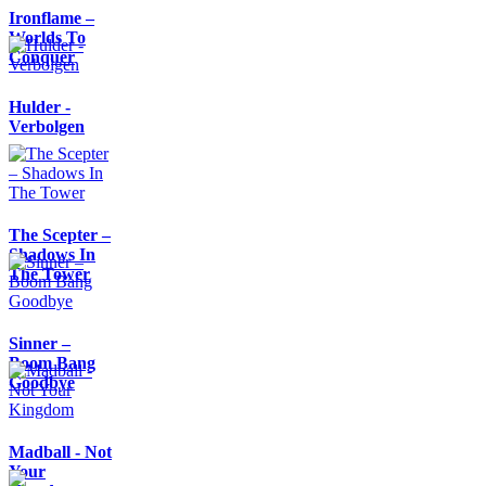
Ironflame –
Worlds To
Conquer
Hulder -
Verbolgen
The Scepter –
Shadows In
The Tower
Sinner –
Boom Bang
Goodbye
Madball - Not
Your