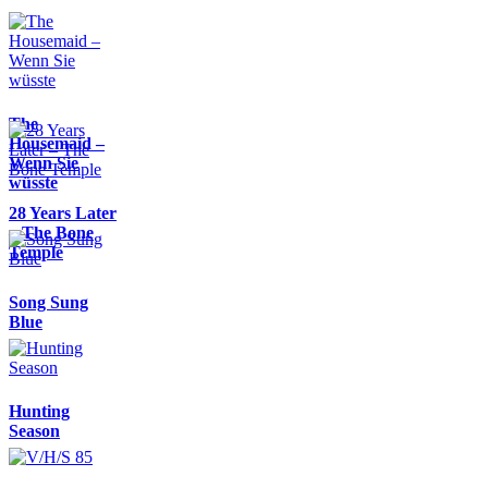
The
Housemaid –
Wenn Sie
wüsste
28 Years Later
– The Bone
Temple
Song Sung
Blue
Hunting
Season