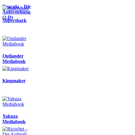
Dracula – Die
Auferstehung
(2-D)
Supershark
Outlander
Mediabook
Kingmaker
Yakuza
Mediabook