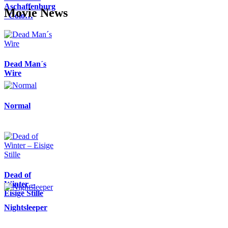
Aschaffenburg
Movie News
- Colo…
Dead Man´s
Wire
Normal
Dead of
Winter –
Eisige Stille
Nightsleeper