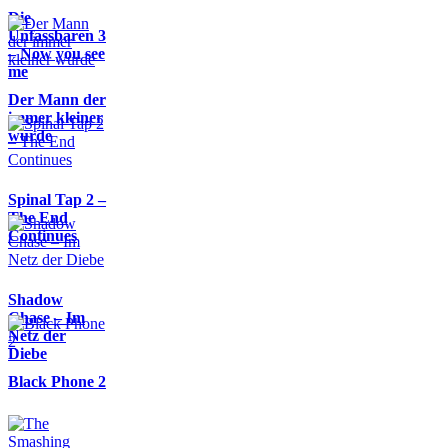
Die
Unfassbaren 3
– Now you see
me
Der Mann der
immer kleiner
wurde
Spinal Tap 2 –
The End
Continues
Shadow
Chase – Im
Netz der
Diebe
Black Phone 2