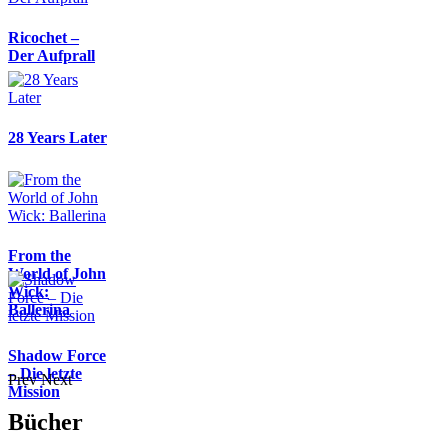
Ricochet –
Der Aufprall
28 Years Later
From the
World of John
Wick:
Ballerina
Shadow Force
– Die letzte
Prev
Next
Mission
Bücher