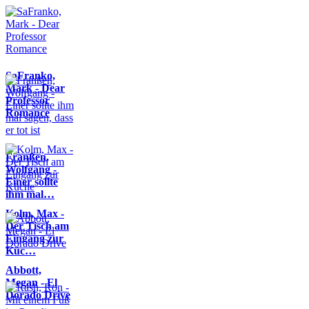
SaFranko,
Mark - Dear
Professor
Romance
Franßen,
Wolfgang -
Einer sollte
ihm mal…
Kolm, Max -
Der Tisch am
Eingang zur
Küc…
Abbott,
Megan - El
Dorado Drive