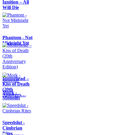
Ignition – All
Will Die
Phantom - Not
Midnight Yet
Motörhead –
Kiss of Death
(20th
Mork -
Annivers…
Monolitt
Speedslut -
Cimbrian
Rites