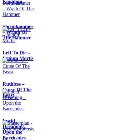
Kingdom
Stormhammer
– Wrath Of
The Hammer
Left To Die –
Initium Mortis
Ruthless –
Curse Of The
Beast
Lucid
Dreaming –
Upon the
Barricades