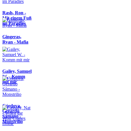
Rash, Ron -
Mit einem Fuß
im Paradies
Gingeras,
Ryan - Mafia
Gailey, Samuel
W. - Komm
mit mir
Córdova,
Gerardo
Sámano -
Monstrilio