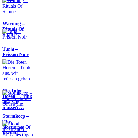
Warning –
Rituals Of
Shame
Tarja –
Frisson Noir
Die Toten
Hosen – Trink
aus, wir
müssen …
Stormkeep –
The
Nocturnes Of
Iswylm