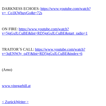
DARKNESS ECHOES:
https://www.youtube.com/watch?
v=_Co1KWhuvGo&t=72s
ON FIRE:
https://www.youtube.com/watch?
v=5jqGsJLCuBE&list=RD5jqGsJLCuBE&start_radio=1
TRAITOR´S CALL:
https://www.youtube.com/watch?
v=3qENWJy_o4Y&list=RD5jqGsJLCuBE&index=6
(Arno)
www.vinegarhill.at
< Zurück
Weiter >