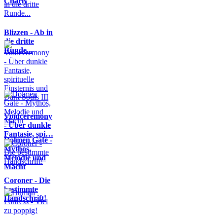
Charly
Blizzen - Ab in
die dritte
Runde...
Voidceremony
- Über dunkle
Fantasie, spi…
Dolmen Gate -
Mythos,
Melodie und
Macht
Coroner - Die
bestimmte
Handschrift!