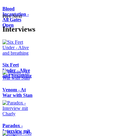
Blood
Incantation -
Prev
Next
All Gates
Open
Interviews
Six Feet
Under - Alive
and breathing
Venom - At
War with Stan
Paradox -
Interview mit