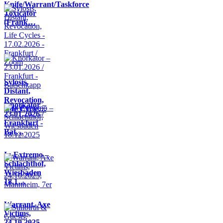
Knife/Warrant/Taskforce
Toxicator
(Frank…
Sylosis,
Distant,
Revocation,
Knorkator –
Life Cycle…
23.01.2026 /
Frankfurt -
Bat…
In Extremo –
Schlachthof,
Wiesbaden
18.1…
Warrant, Axe
Victims,
24.10.2025,