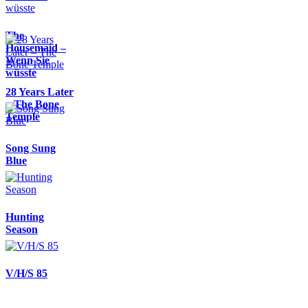
The
Housemaid –
Wenn Sie
wüsste
28 Years Later
– The Bone
Temple
Song Sung
Blue
Hunting
Season
V/H/S 85