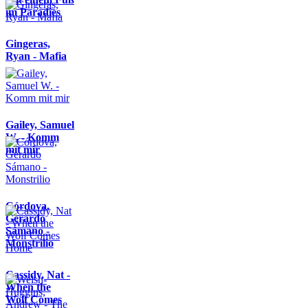
im Paradies
Gingeras,
Ryan - Mafia
Gailey, Samuel
W. - Komm
mit mir
Córdova,
Gerardo
Sámano -
Monstrilio
Cassidy, Nat -
When the
Wolf Comes