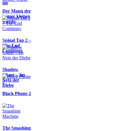
me
Der Mann der
immer kleiner
wurde
Spinal Tap 2 –
The End
Continues
Shadow
Chase – Im
Netz der
Diebe
Black Phone 2
The Smashing