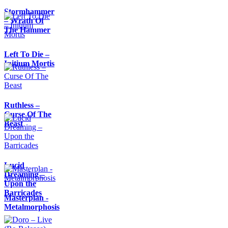
Stormhammer
– Wrath Of
The Hammer
Left To Die –
Initium Mortis
Ruthless –
Curse Of The
Beast
Lucid
Dreaming –
Upon the
Barricades
Masterplan -
Metalmorphosis