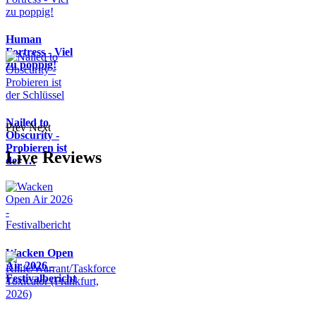
Human
Fortress - Viel
zu poppig!
Nailed to
Prev
Next
Obscurity -
Probieren ist
Live Reviews
der …
Wacken Open
Air 2026 -
Festivalbericht