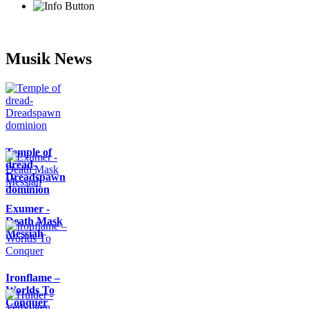
Musik News
Temple of
dread-
Dreadspawn
dominion
Exumer -
Death Mask
Messiah
Ironflame –
Worlds To
Conquer