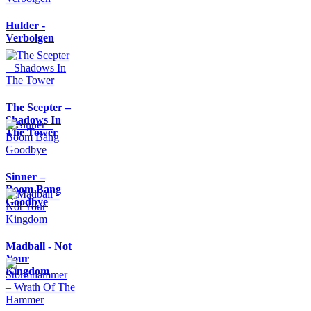
Hulder -
Verbolgen
The Scepter –
Shadows In
The Tower
Sinner –
Boom Bang
Goodbye
Madball - Not
Your
Kingdom