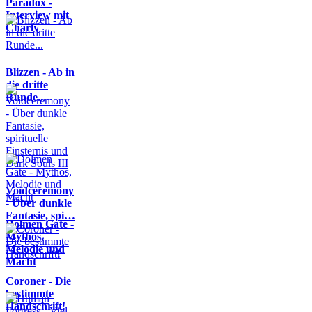
Paradox -
Interview mit
Charly
Blizzen - Ab in
die dritte
Runde...
Voidceremony
- Über dunkle
Fantasie, spi…
Dolmen Gate -
Mythos,
Melodie und
Macht
Coroner - Die
bestimmte
Handschrift!