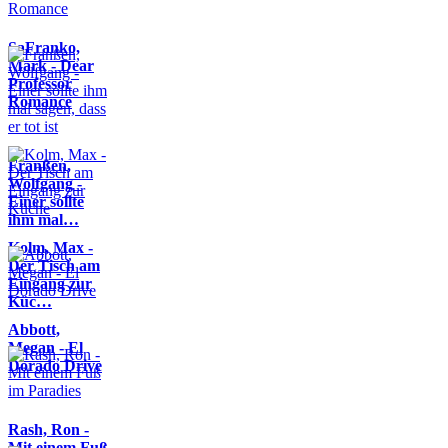
SaFranko,
Mark - Dear
Professor
Romance
Franßen,
Wolfgang -
Einer sollte
ihm mal…
Kolm, Max -
Der Tisch am
Eingang zur
Küc…
Abbott,
Megan - El
Dorado Drive
Rash, Ron -
Mit einem Fuß