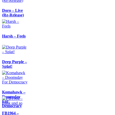
Doro – Live
(Re-Release)
Harsh – Feels
Deep Purple –
Splat!
Komahawk –
Doomsday
For
Democracy
FB1964 –