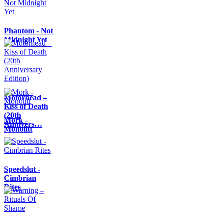
Phantom - Not
Midnight Yet
Motörhead –
Kiss of Death
(20th
Mork -
Annivers…
Monolitt
Speedslut -
Cimbrian
Rites