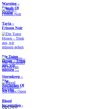
Warning –
Rituals Of
Shame
Tarja –
Frisson Noir
Die Toten
Hosen – Trink
aus, wir
müssen …
Stormkeep –
The
Nocturnes Of
Iswylm
Blood
Incantation -
Prev
Next