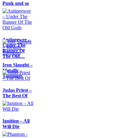
Punk und so
Antipeewee –
Under The
Banner Of
The Old…
Iron Slaught –
Metallic
Torments
Judas Priest –
The Best Of
Ignition – All
Will Die