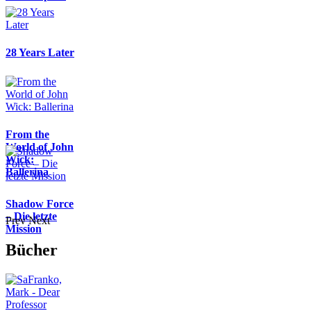
28 Years Later
From the
World of John
Wick:
Ballerina
Shadow Force
– Die letzte
Prev
Next
Mission
Bücher