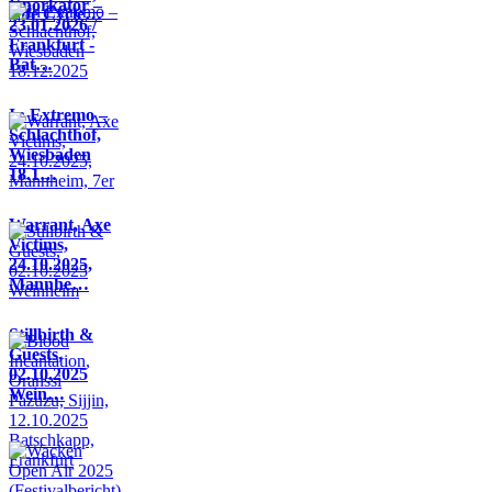
Knorkator –
Life Cycle…
23.01.2026 /
Frankfurt -
Bat…
In Extremo –
Schlachthof,
Wiesbaden
18.1…
Warrant, Axe
Victims,
24.10.2025,
Mannhe…
Stillbirth &
Guests,
02.10.2025
Wein…