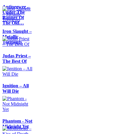
Antipeewee –
Under The
Banner Of
The Old…
Iron Slaught –
Metallic
Torments
Judas Priest –
The Best Of
Ignition – All
Will Die
Phantom - Not
Midnight Yet