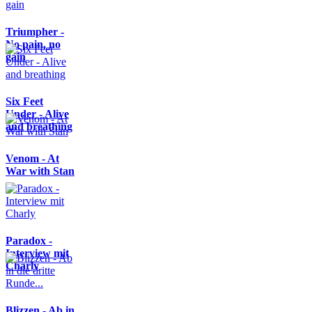
Triumpher -
No pain, no
gain
Six Feet
Under - Alive
and breathing
Venom - At
War with Stan
Paradox -
Interview mit
Charly
Blizzen - Ab in