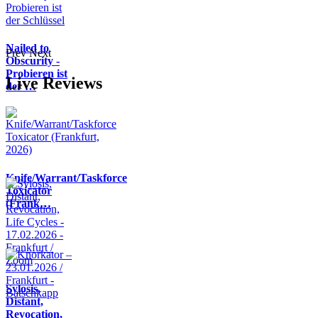
Nailed to
Prev
Next
Obscurity -
Probieren ist
Live Reviews
der …
Knife/Warrant/Taskforce
Toxicator
(Frank…
Sylosis,
Distant,
Revocation,