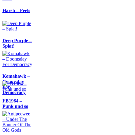
Harsh – Feels
Deep Purple –
Splat!
Komahawk –
Doomsday
For
Democracy
FB1964 –
Punk und so