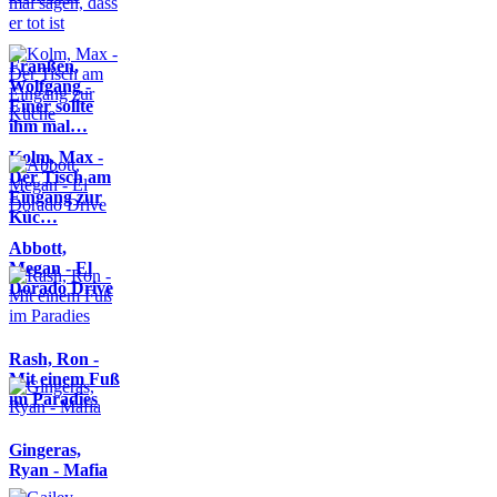
Franßen,
Wolfgang -
Einer sollte
ihm mal…
Kolm, Max -
Der Tisch am
Eingang zur
Küc…
Abbott,
Megan - El
Dorado Drive
Rash, Ron -
Mit einem Fuß
im Paradies
Gingeras,
Ryan - Mafia