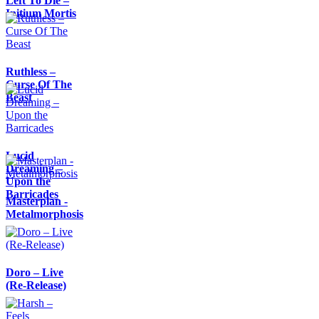
Left To Die –
Initium Mortis
Ruthless –
Curse Of The
Beast
Lucid
Dreaming –
Upon the
Barricades
Masterplan -
Metalmorphosis
Doro – Live
(Re-Release)