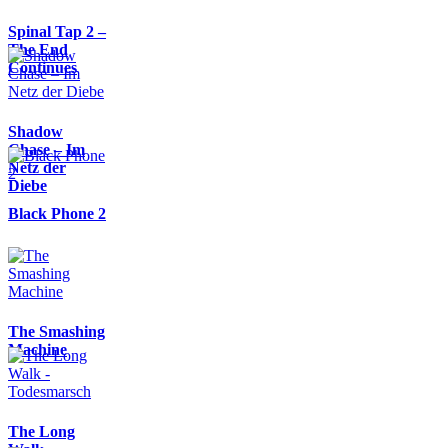
Spinal Tap 2 –
The End
Continues
Shadow
Chase – Im
Netz der
Diebe
Black Phone 2
The Smashing
Machine
The Long