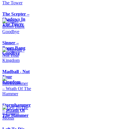
The Scepter –
Shadows In
The Tower
Sinner –
Boom Bang
Goodbye
Madball - Not
Your
Kingdom
Stormhammer
– Wrath Of
The Hammer