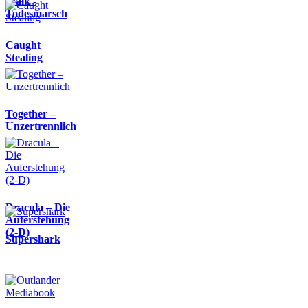
Walk -
Todesmarsch
Caught
Stealing
Together –
Unzertrennlich
Dracula – Die
Auferstehung
(2-D)
Supershark