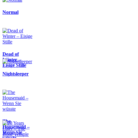
Normal
Dead of
Winter –
Eisige Stille
Nightsleeper
The
Housemaid –
Wenn Sie
wüsste