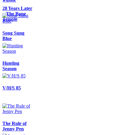
28 Years Later
– The Bone
Temple
Song Sung
Blue
Hunting
Season
V/H/S 85
The Rule of
Jenny Pen