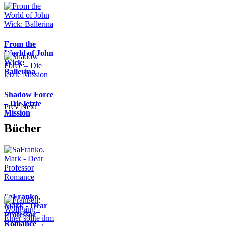
From the
World of John
Wick:
Ballerina
Shadow Force
– Die letzte
Prev
Next
Mission
Bücher
SaFranko,
Mark - Dear
Professor
Romance