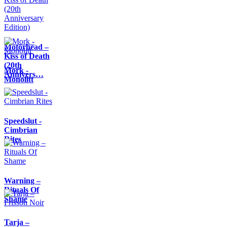
Motörhead –
Kiss of Death
(20th
Mork -
Annivers…
Monolitt
Speedslut -
Cimbrian
Rites
Warning –
Rituals Of
Shame
Tarja –