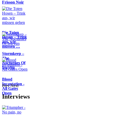
Frisson Noir
Die Toten
Hosen – Trink
aus, wir
müssen …
Stormkeep –
The
Nocturnes Of
Iswylm
Blood
Incantation -
Prev
Next
All Gates
Open
Interviews