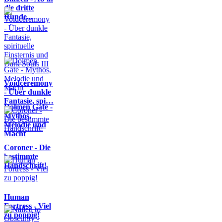
die dritte
Runde...
Voidceremony
- Über dunkle
Fantasie, spi…
Dolmen Gate -
Mythos,
Melodie und
Macht
Coroner - Die
bestimmte
Handschrift!
Human
Fortress - Viel
zu poppig!