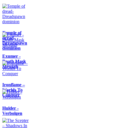
Temple of
dread-
Dreadspawn
dominion
Exumer -
Death Mask
Messiah
Ironflame –
Worlds To
Conquer
Hulder -
Verbolgen