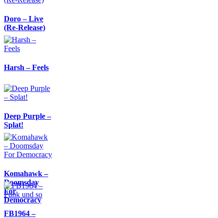
Doro – Live
(Re-Release)
Harsh – Feels
Deep Purple –
Splat!
Komahawk –
Doomsday
For
Democracy
FB1964 –