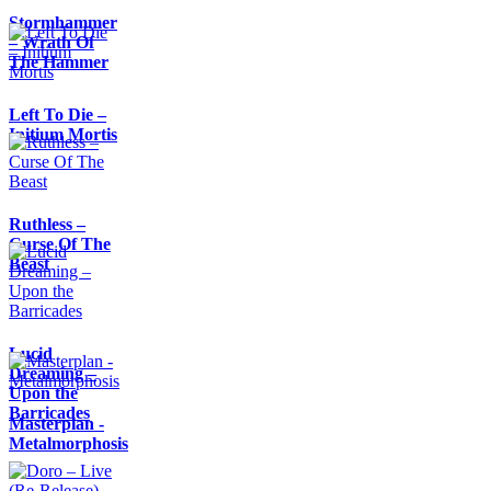
Stormhammer
– Wrath Of
The Hammer
Left To Die –
Initium Mortis
Ruthless –
Curse Of The
Beast
Lucid
Dreaming –
Upon the
Barricades
Masterplan -
Metalmorphosis