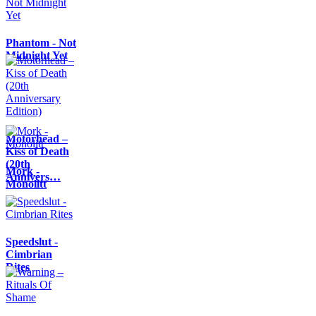
Phantom - Not
Midnight Yet
Motörhead –
Kiss of Death
(20th
Mork -
Annivers…
Monolitt
Speedslut -
Cimbrian
Rites