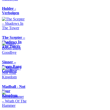
Hulder -
Verbolgen
The Scepter –
Shadows In
The Tower
Sinner –
Boom Bang
Goodbye
Madball - Not
Your
Kingdom