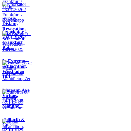
Sylosis,
Distant,
Revocation,
Knorkator –
Life Cycle…
23.01.2026 /
Frankfurt -
Bat…
In Extremo –
Schlachthof,
Wiesbaden
18.1…
Warrant, Axe
Victims,
24.10.2025,
Mannhe…
Stillbirth &
Guests,
02.10.2025