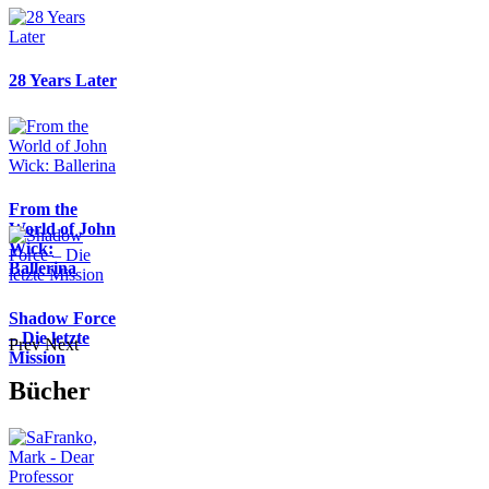
28 Years Later
From the
World of John
Wick:
Ballerina
Shadow Force
– Die letzte
Prev
Next
Mission
Bücher