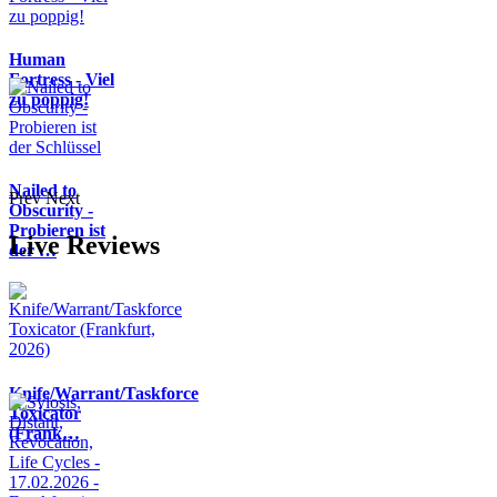
Human
Fortress - Viel
zu poppig!
Nailed to
Prev
Next
Obscurity -
Probieren ist
Live Reviews
der …
Knife/Warrant/Taskforce
Toxicator
(Frank…