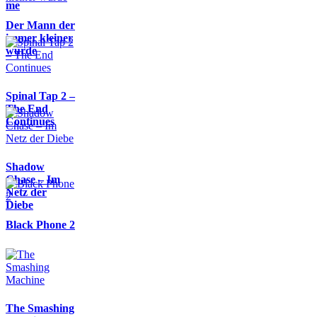
me
Der Mann der
immer kleiner
wurde
Spinal Tap 2 –
The End
Continues
Shadow
Chase – Im
Netz der
Diebe
Black Phone 2
The Smashing