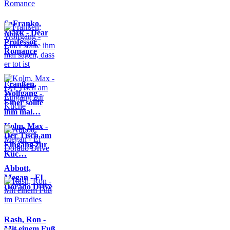
SaFranko,
Mark - Dear
Professor
Romance
Franßen,
Wolfgang -
Einer sollte
ihm mal…
Kolm, Max -
Der Tisch am
Eingang zur
Küc…
Abbott,
Megan - El
Dorado Drive
Rash, Ron -
Mit einem Fuß