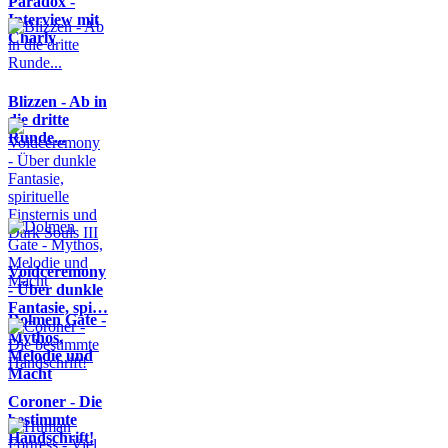
Paradox -
Interview mit
Charly
Blizzen - Ab in
die dritte
Runde...
Voidceremony
- Über dunkle
Fantasie, spi…
Dolmen Gate -
Mythos,
Melodie und
Macht
Coroner - Die
bestimmte
Handschrift!