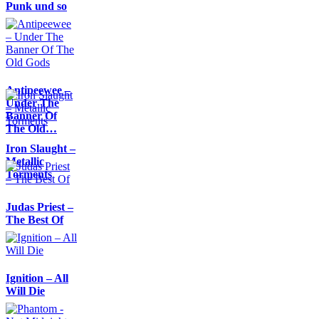
Punk und so
Antipeewee –
Under The
Banner Of
The Old…
Iron Slaught –
Metallic
Torments
Judas Priest –
The Best Of
Ignition – All
Will Die