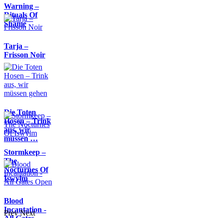
Warning –
Rituals Of
Shame
Tarja –
Frisson Noir
Die Toten
Hosen – Trink
aus, wir
müssen …
Stormkeep –
The
Nocturnes Of
Iswylm
Blood
Incantation -
Prev
Next