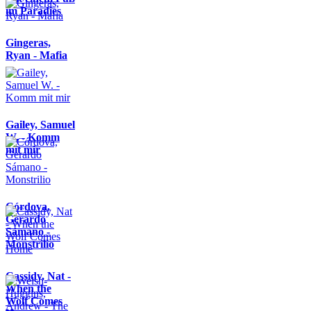
im Paradies
Gingeras,
Ryan - Mafia
Gailey, Samuel
W. - Komm
mit mir
Córdova,
Gerardo
Sámano -
Monstrilio
Cassidy, Nat -
When the
Wolf Comes