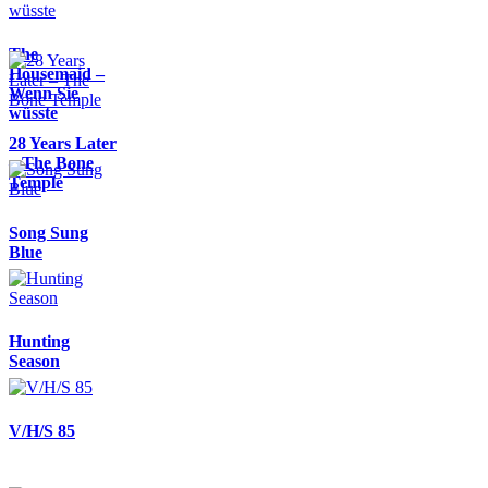
The
Housemaid –
Wenn Sie
wüsste
28 Years Later
– The Bone
Temple
Song Sung
Blue
Hunting
Season
V/H/S 85