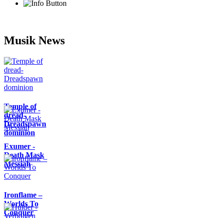
Musik News
Temple of
dread-
Dreadspawn
dominion
Exumer -
Death Mask
Messiah
Ironflame –
Worlds To
Conquer