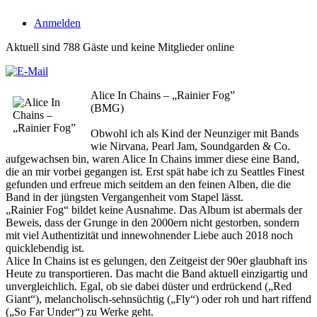
Anmelden
Aktuell sind 788 Gäste und keine Mitglieder online
Alice In Chains – „Rainier Fog”
(BMG)
Obwohl ich als Kind der Neunziger mit Bands
wie Nirvana, Pearl Jam, Soundgarden & Co.
aufgewachsen bin, waren Alice In Chains immer diese eine Band,
die an mir vorbei gegangen ist. Erst spät habe ich zu Seattles Finest
gefunden und erfreue mich seitdem an den feinen Alben, die die
Band in der jüngsten Vergangenheit vom Stapel lässt.
„Rainier Fog“ bildet keine Ausnahme. Das Album ist abermals der
Beweis, dass der Grunge in den 2000ern nicht gestorben, sondern
mit viel Authentizität und innewohnender Liebe auch 2018 noch
quicklebendig ist.
Alice In Chains ist es gelungen, den Zeitgeist der 90er glaubhaft ins
Heute zu transportieren. Das macht die Band aktuell einzigartig und
unvergleichlich. Egal, ob sie dabei düster und erdrückend („Red
Giant“), melancholisch-sehnsüchtig („Fly“) oder roh und hart riffend
(„So Far Under“) zu Werke geht.