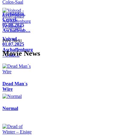
Forbidden,
Cervet,
05.08.2025
Aschaffenb…
Voivod -
Prev
Next
01.07.2025
Aschaffenburg
Movie News
- Colo…
Dead Man´s
Wire
Normal