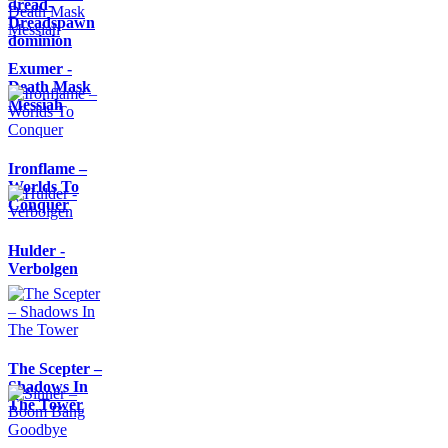
dread-
Dreadspawn
dominion
Exumer -
Death Mask
Messiah
Ironflame –
Worlds To
Conquer
Hulder -
Verbolgen
The Scepter –
Shadows In
The Tower