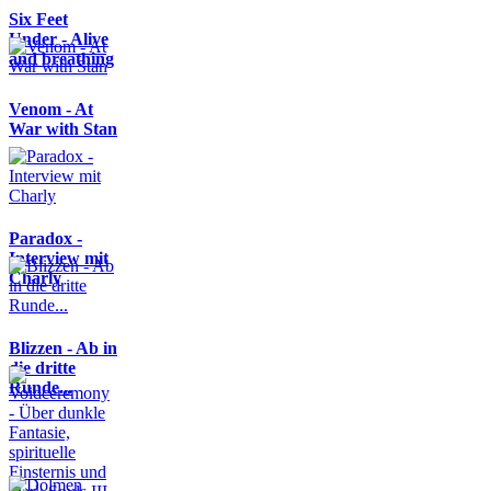
Six Feet
Under - Alive
and breathing
Venom - At
War with Stan
Paradox -
Interview mit
Charly
Blizzen - Ab in
die dritte
Runde...