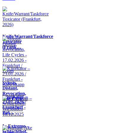
Knife/Warrant/Taskforce
Toxicator
(Frank…
Sylosis,
Distant,
Revocation,
Knorkator –
Life Cycle…
23.01.2026 /
Frankfurt -
Bat…
In Extremo –
Schlachthof,