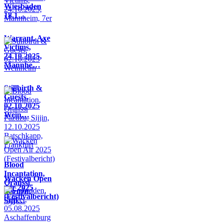
Wiesbaden
18.1…
Warrant, Axe
Victims,
24.10.2025,
Mannhe…
Stillbirth &
Guests,
02.10.2025
Wein…
Blood
Incantation,
Wacken Open
Oranssi
Air 2025
Pazuzu,
(Festivalbericht)
Sijji…