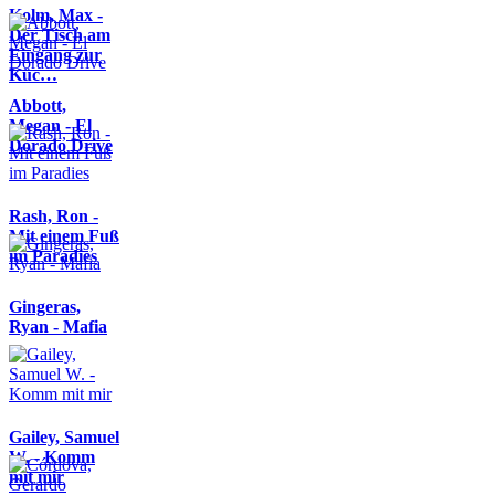
Kolm, Max -
Der Tisch am
Eingang zur
Küc…
Abbott,
Megan - El
Dorado Drive
Rash, Ron -
Mit einem Fuß
im Paradies
Gingeras,
Ryan - Mafia
Gailey, Samuel
W. - Komm
mit mir