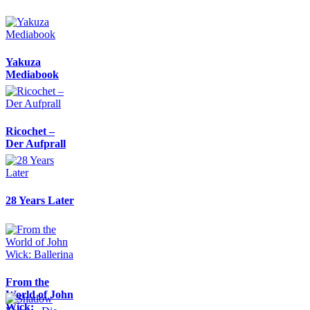
Yakuza
Mediabook
Ricochet –
Der Aufprall
28 Years Later
From the
World of John
Wick: