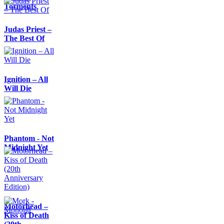
Torments
Judas Priest –
The Best Of
Ignition – All
Will Die
Phantom - Not
Midnight Yet
Motörhead –
Kiss of Death