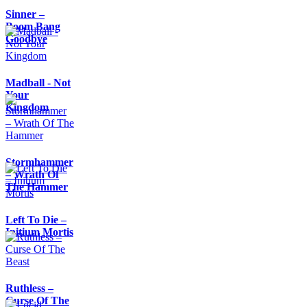
Sinner –
Boom Bang
Goodbye
Madball - Not
Your
Kingdom
Stormhammer
– Wrath Of
The Hammer
Left To Die –
Initium Mortis
Ruthless –
Curse Of The