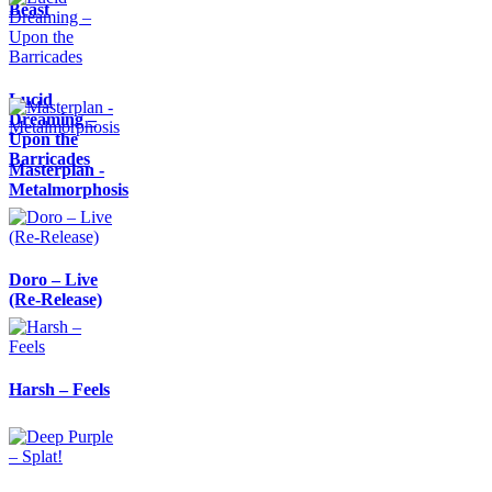
Beast
Lucid
Dreaming –
Upon the
Barricades
Masterplan -
Metalmorphosis
Doro – Live
(Re-Release)
Harsh – Feels