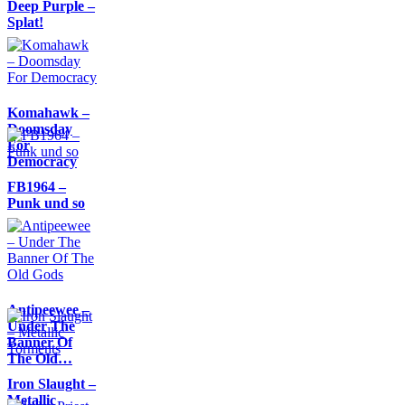
Deep Purple –
Splat!
Komahawk –
Doomsday
For
Democracy
FB1964 –
Punk und so
Antipeewee –
Under The
Banner Of
The Old…
Iron Slaught –
Metallic