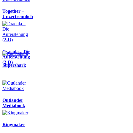
Together –
Unzertrennlich
Dracula – Die
Auferstehung
(2-D)
Supershark
Outlander
Mediabook
Kingmaker