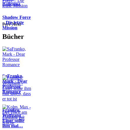
Ballerina
Shadow Force
– Die letzte
Prev
Next
Mission
Bücher
SaFranko,
Mark - Dear
Professor
Romance
Franßen,
Wolfgang -
Einer sollte
ihm mal…