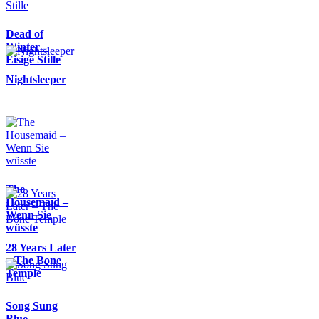
Dead of
Winter –
Eisige Stille
Nightsleeper
The
Housemaid –
Wenn Sie
wüsste
28 Years Later
– The Bone
Temple
Song Sung
Blue