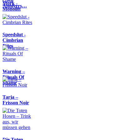
(20th
Mork -
Annivers…
Monolitt
Speedslut -
Cimbrian
Rites
Warning –
Rituals Of
Shame
Tarja –
Frisson Noir
Die Toten