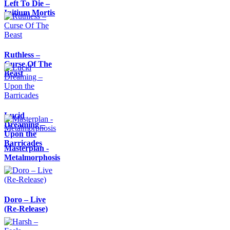
Left To Die –
Initium Mortis
Ruthless –
Curse Of The
Beast
Lucid
Dreaming –
Upon the
Barricades
Masterplan -
Metalmorphosis
Doro – Live
(Re-Release)