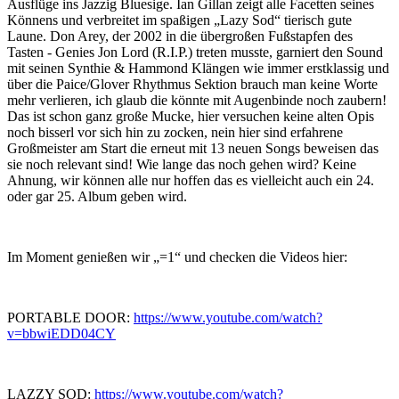
Ausflüge ins Jazzig Bluesige. Ian Gillan zeigt alle Facetten seines
Könnens und verbreitet im spaßigen „Lazy Sod“ tierisch gute
Laune. Don Arey, der 2002 in die übergroßen Fußstapfen des
Tasten - Genies Jon Lord (R.I.P.) treten musste, garniert den Sound
mit seinen Synthie & Hammond Klängen wie immer erstklassig und
über die Paice/Glover Rhythmus Sektion brauch man keine Worte
mehr verlieren, ich glaub die könnte mit Augenbinde noch zaubern!
Das ist schon ganz große Mucke, hier versuchen keine alten Opis
noch bisserl vor sich hin zu zocken, nein hier sind erfahrene
Großmeister am Start die erneut mit 13 neuen Songs beweisen das
sie noch relevant sind! Wie lange das noch gehen wird? Keine
Ahnung, wir können alle nur hoffen das es vielleicht auch ein 24.
oder gar 25. Album geben wird.
Im Moment genießen wir „=1“ und checken die Videos hier:
PORTABLE DOOR:
https://www.youtube.com/watch?
v=bbwiEDD04CY
LAZZY SOD:
https://www.youtube.com/watch?