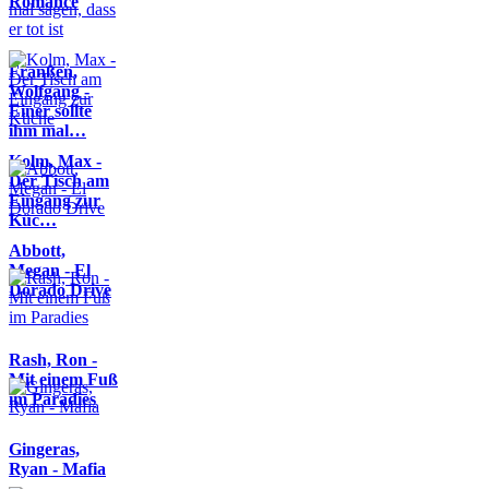
Romance
Franßen,
Wolfgang -
Einer sollte
ihm mal…
Kolm, Max -
Der Tisch am
Eingang zur
Küc…
Abbott,
Megan - El
Dorado Drive
Rash, Ron -
Mit einem Fuß
im Paradies
Gingeras,
Ryan - Mafia