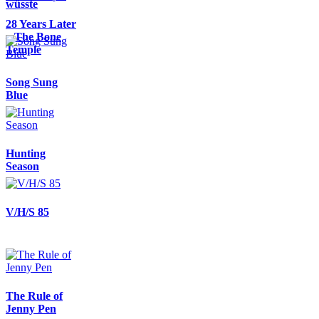
wüsste
28 Years Later
– The Bone
Temple
Song Sung
Blue
Hunting
Season
V/H/S 85
The Rule of
Jenny Pen