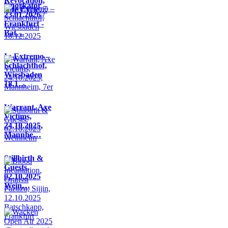
Revocation,
Knorkator –
Life Cycle…
23.01.2026 /
Frankfurt -
Bat…
In Extremo –
Schlachthof,
Wiesbaden
18.1…
Warrant, Axe
Victims,
24.10.2025,
Mannhe…
Stillbirth &
Guests,
02.10.2025
Wein…