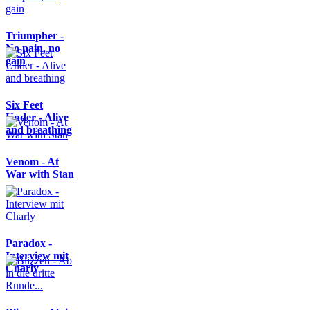
Triumpher -
No pain, no
gain
Six Feet
Under - Alive
and breathing
Venom - At
War with Stan
Paradox -
Interview mit
Charly