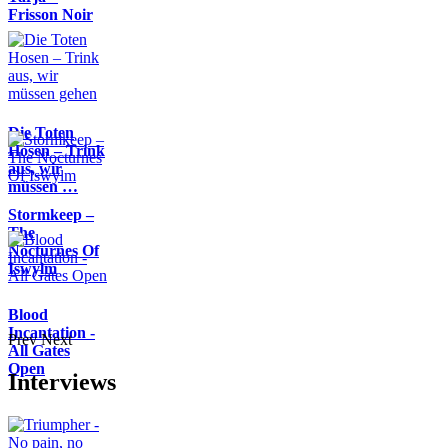
Frisson Noir
Die Toten
Hosen – Trink
aus, wir
müssen …
Stormkeep –
The
Nocturnes Of
Iswylm
Blood
Incantation -
Prev
Next
All Gates
Open
Interviews