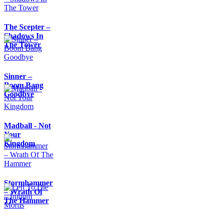
The Scepter –
Shadows In
The Tower
Sinner –
Boom Bang
Goodbye
Madball - Not
Your
Kingdom
Stormhammer
– Wrath Of
The Hammer