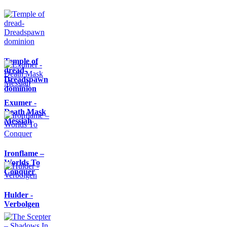
Temple of
dread-
Dreadspawn
dominion
Exumer -
Death Mask
Messiah
Ironflame –
Worlds To
Conquer
Hulder -
Verbolgen