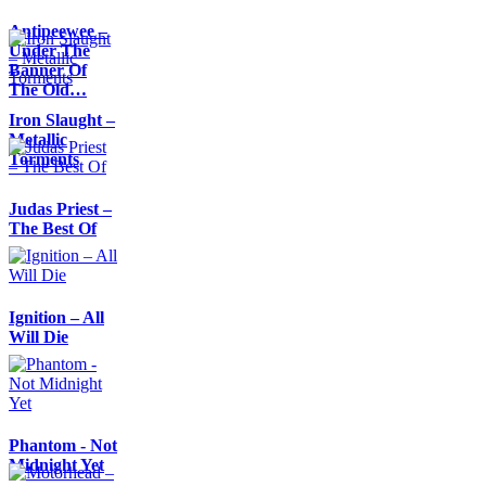
Antipeewee –
Under The
Banner Of
The Old…
Iron Slaught –
Metallic
Torments
Judas Priest –
The Best Of
Ignition – All
Will Die
Phantom - Not
Midnight Yet