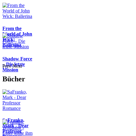
From the
World of John
Wick:
Ballerina
Shadow Force
– Die letzte
Prev
Next
Mission
Bücher
SaFranko,
Mark - Dear
Professor