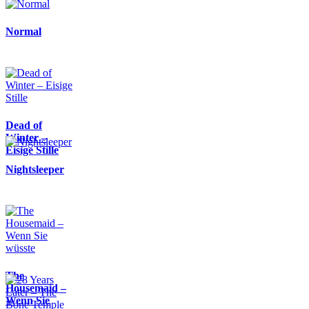
Normal
Dead of
Winter –
Eisige Stille
Nightsleeper
The
Housemaid –
Wenn Sie