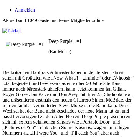
Anmelden
Aktuell sind 1049 Gäste und keine Mitglieder online
Deep Purple - =1
(Ear Music)
Die britischen Hardrock Altmeister haben in den letzten Jahren
schon mit Großtaten wie „Now What?!“, „Infinite“ oder „Whoosh!“
total begeistert und bewiesen das eine über 50 Jahre alte Band
immer noch bärenstark abliefern kann. Jetzt kommen Ian Gillan,
Roger Glover, Ian Paice und Don Arey mit ihrer 23. Studioplatte an
und präsentieren erstmals den neuen Gitarrero Simon McBride, der
für den familiär verhinderten Steve Morse in die Band kam. Dieser
Wechsel hat der Band nicht geschadet, der neue Mann tut gut und
passt hervorragend zu den Alten Herren. Deep Purple präsentieren
sich mit extrem gelungenen Singles wie „Portable Door“ und
„Pictures of You“ im üblichen Sound Kosmos, wagen mit ruhigen
Nummern ala „If I were You“ und „I´ll catch You“ aber auch