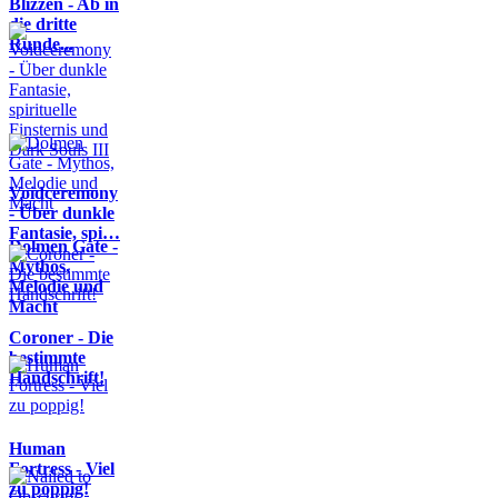
Blizzen - Ab in
die dritte
Runde...
Voidceremony
- Über dunkle
Fantasie, spi…
Dolmen Gate -
Mythos,
Melodie und
Macht
Coroner - Die
bestimmte
Handschrift!
Human
Fortress - Viel
zu poppig!