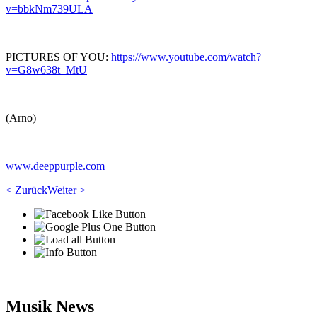
v=bbkNm739ULA
PICTURES OF YOU:
https://www.youtube.com/watch?
v=G8w638t_MtU
(Arno)
www.deeppurple.com
< Zurück
Weiter >
Musik News