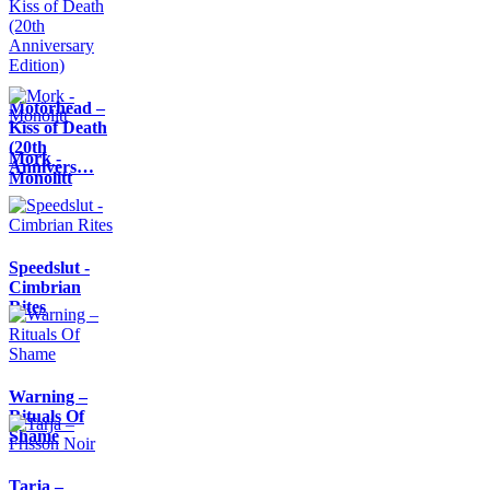
Motörhead –
Kiss of Death
(20th
Mork -
Annivers…
Monolitt
Speedslut -
Cimbrian
Rites
Warning –
Rituals Of
Shame
Tarja –