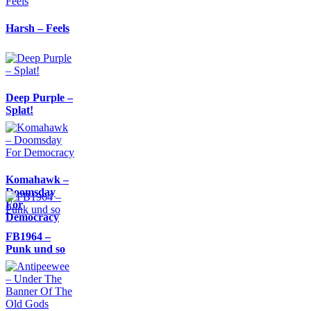
Harsh – Feels
Deep Purple –
Splat!
Komahawk –
Doomsday
For
Democracy
FB1964 –
Punk und so