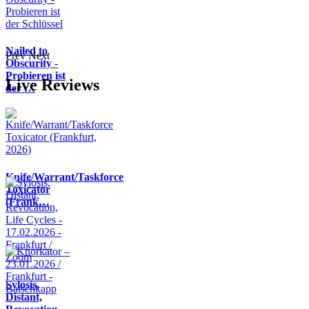
Nailed to
Prev
Next
Obscurity -
Probieren ist
Live Reviews
der …
Knife/Warrant/Taskforce
Toxicator
(Frank…
Sylosis,
Distant,