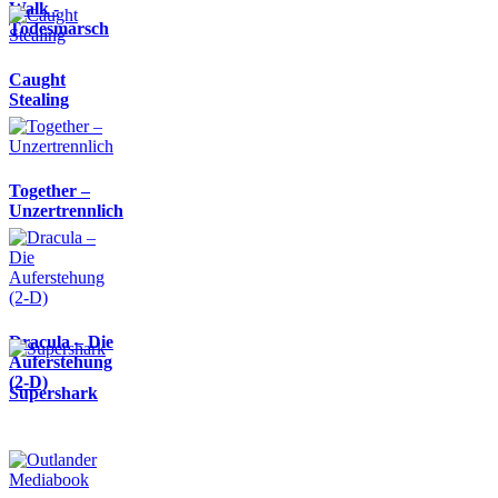
Walk -
Todesmarsch
Caught
Stealing
Together –
Unzertrennlich
Dracula – Die
Auferstehung
(2-D)
Supershark