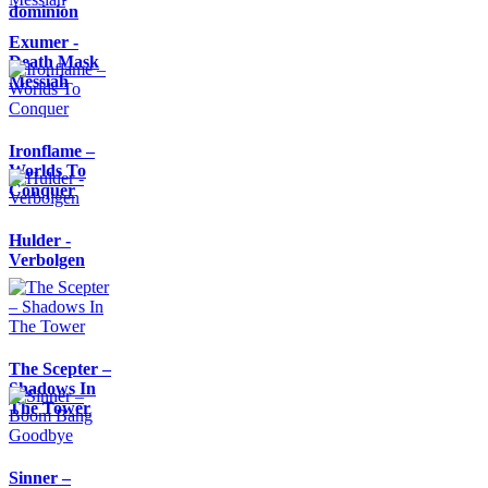
dominion
Exumer -
Death Mask
Messiah
Ironflame –
Worlds To
Conquer
Hulder -
Verbolgen
The Scepter –
Shadows In
The Tower
Sinner –