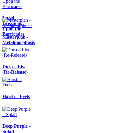
Lucid
Dreaming –
Upon the
Barricades
Masterplan -
Metalmorphosis
Doro – Live
(Re-Release)
Harsh – Feels
Deep Purple –
Splat!