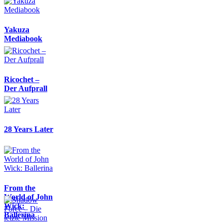
Yakuza
Mediabook
Ricochet –
Der Aufprall
28 Years Later
From the
World of John
Wick:
Ballerina