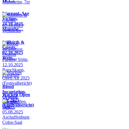
18.1…
Warrant, Axe
Victims,
24.10.2025,
Mannhe…
Stillbirth &
Guests,
02.10.2025
Wein…
Blood
Incantation,
Wacken Open
Oranssi
Air 2025
Pazuzu,
(Festivalbericht)
Sijji…