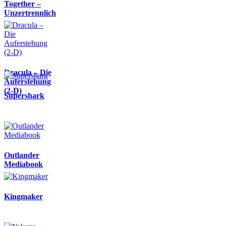
Together –
Unzertrennlich
Dracula – Die
Auferstehung
(2-D)
Supershark
Outlander
Mediabook
Kingmaker