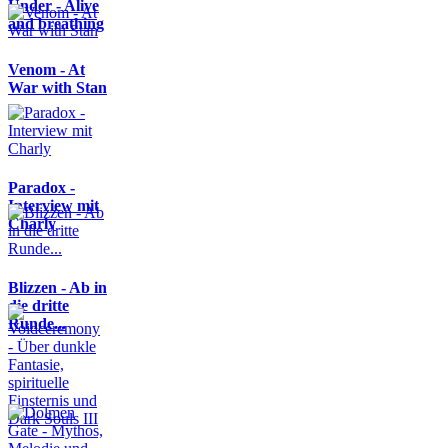
Under - Alive
and breathing
Venom - At
War with Stan
Paradox -
Interview mit
Charly
Blizzen - Ab in
die dritte
Runde...