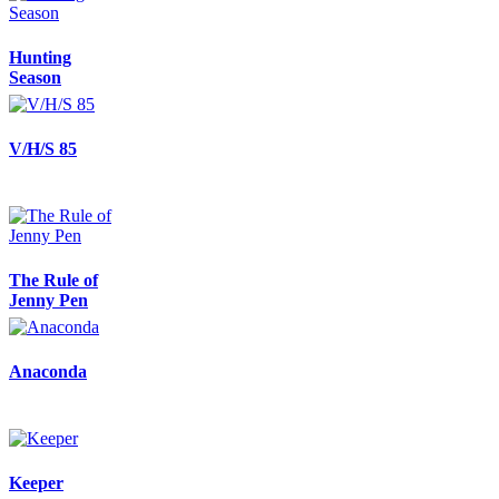
Hunting
Season
V/H/S 85
The Rule of
Jenny Pen
Anaconda
Keeper