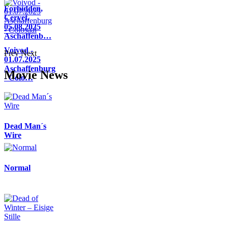
Forbidden,
Cervet,
05.08.2025
Aschaffenb…
Voivod -
Prev
Next
01.07.2025
Aschaffenburg
Movie News
- Colo…
Dead Man´s
Wire
Normal