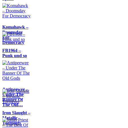
Komahawk –
Doomsday
For
Democracy
FB1964 –
Punk und so
Antipeewee –
Under The
Banner Of
The Old…
Iron Slaught –
Metallic
Torments