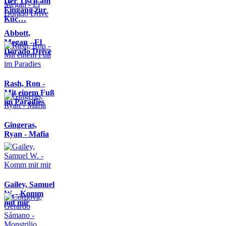
Der Tisch am
Eingang zur
Küc…
Abbott,
Megan - El
Dorado Drive
Rash, Ron -
Mit einem Fuß
im Paradies
Gingeras,
Ryan - Mafia
Gailey, Samuel
W. - Komm
mit mir