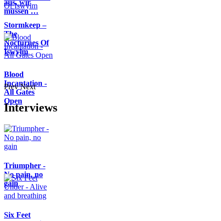
aus, wir
müssen …
Stormkeep –
The
Nocturnes Of
Iswylm
Blood
Incantation -
Prev
Next
All Gates
Open
Interviews
Triumpher -
No pain, no
gain
Six Feet