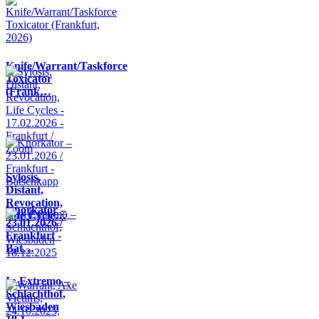
Knife/Warrant/Taskforce
Toxicator
(Frank…
Sylosis,
Distant,
Revocation,
Knorkator –
Life Cycle…
23.01.2026 /
Frankfurt -
Bat…
In Extremo –
Schlachthof,
Wiesbaden