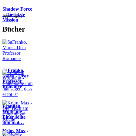
Shadow Force
– Die letzte
Prev
Next
Mission
Bücher
SaFranko,
Mark - Dear
Professor
Romance
Franßen,
Wolfgang -
Einer sollte
ihm mal…
Kolm, Max -