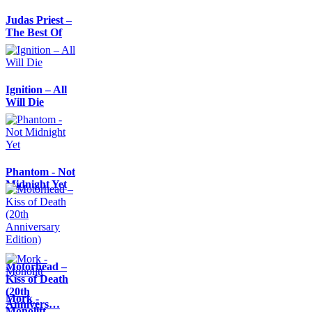
Judas Priest –
The Best Of
Ignition – All
Will Die
Phantom - Not
Midnight Yet
Motörhead –
Kiss of Death
(20th
Mork -
Annivers…
Monolitt