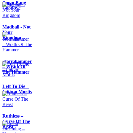
Boom Bang
Goodbye
Madball - Not
Your
Kingdom
Stormhammer
– Wrath Of
The Hammer
Left To Die –
Initium Mortis
Ruthless –
Curse Of The
Beast