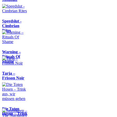
Speedslut -
Cimbrian
Rites
Warning –
Rituals Of
Shame
Tarja –
Frisson Noir
Die Toten
Hosen – Trink