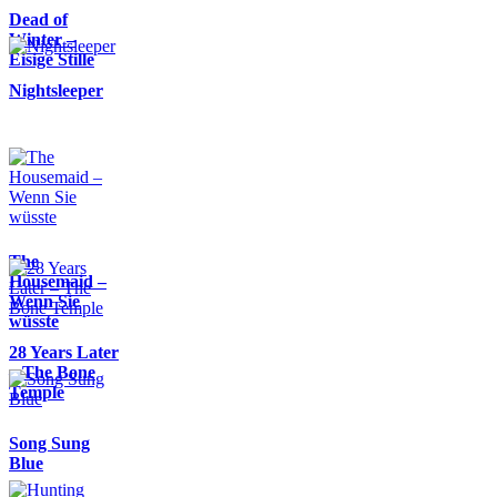
Dead of
Winter –
Eisige Stille
Nightsleeper
The
Housemaid –
Wenn Sie
wüsste
28 Years Later
– The Bone
Temple
Song Sung
Blue