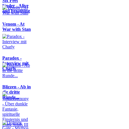
Six Feet
Under - Alive
and breathing
Venom - At
War with Stan
Paradox -
Interview mit
Charly
Blizzen - Ab in
die dritte
Runde...