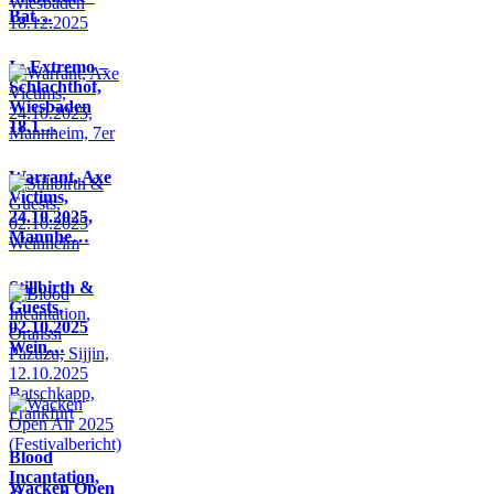
Bat…
In Extremo –
Schlachthof,
Wiesbaden
18.1…
Warrant, Axe
Victims,
24.10.2025,
Mannhe…
Stillbirth &
Guests,
02.10.2025
Wein…
Blood
Incantation,
Wacken Open