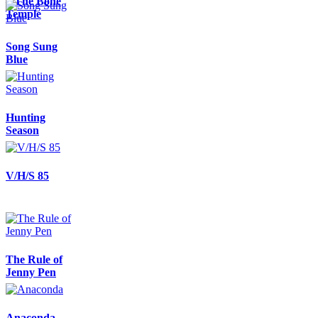
– The Bone
Temple
Song Sung
Blue
Hunting
Season
V/H/S 85
The Rule of
Jenny Pen
Anaconda