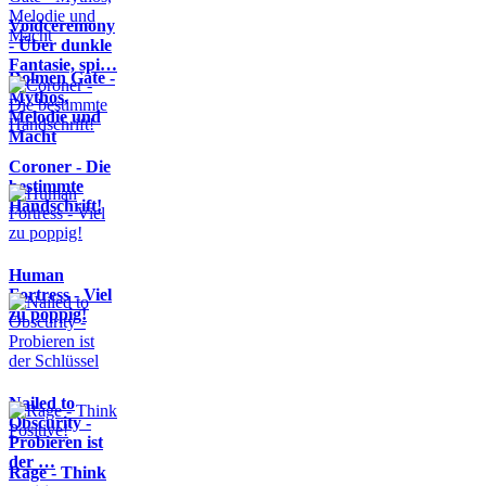
Voidceremony
- Über dunkle
Fantasie, spi…
Dolmen Gate -
Mythos,
Melodie und
Macht
Coroner - Die
bestimmte
Handschrift!
Human
Fortress - Viel
zu poppig!
Nailed to
Obscurity -
Probieren ist
der …
Rage - Think