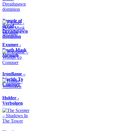
Temple of
dread-
Dreadspawn
dominion
Exumer -
Death Mask
Messiah
Ironflame –
Worlds To
Conquer
Hulder -
Verbolgen