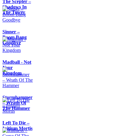
The Scepter –
Shadows In
The Tower
Sinner –
Boom Bang
Goodbye
Madball - Not
Your
Kingdom
Stormhammer
– Wrath Of
The Hammer
Left To Die –
Initium Mortis