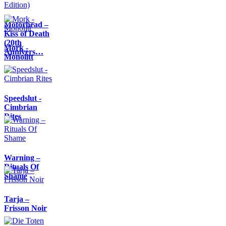
Motörhead –
Kiss of Death
(20th
Mork -
Annivers…
Monolitt
Speedslut -
Cimbrian
Rites
Warning –
Rituals Of
Shame
Tarja –
Frisson Noir