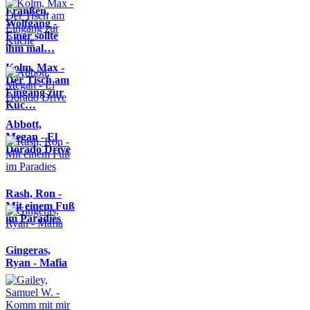
Franßen,
Wolfgang -
Einer sollte
ihm mal…
Kolm, Max -
Der Tisch am
Eingang zur
Küc…
Abbott,
Megan - El
Dorado Drive
Rash, Ron -
Mit einem Fuß
im Paradies
Gingeras,
Ryan - Mafia