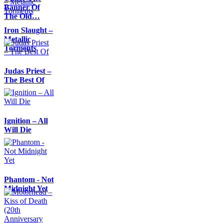
Banner Of
The Old…
Iron Slaught –
Metallic
Torments
Judas Priest –
The Best Of
Ignition – All
Will Die
Phantom - Not
Midnight Yet