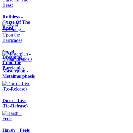
Ruthless –
Curse Of The
Beast
Lucid
Dreaming –
Upon the
Barricades
Masterplan -
Metalmorphosis
Doro – Live
(Re-Release)
Harsh – Feels