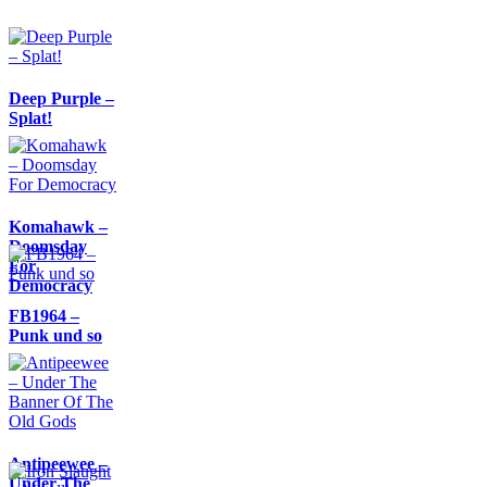
Deep Purple –
Splat!
Komahawk –
Doomsday
For
Democracy
FB1964 –
Punk und so
Antipeewee –
Under The