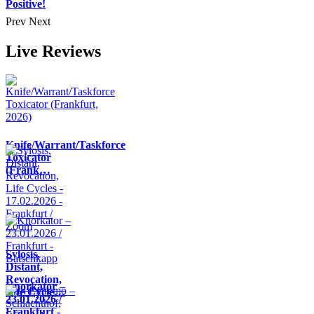
Positive!
Prev
Next
Live Reviews
Knife/Warrant/Taskforce
Toxicator
(Frank…
Sylosis,
Distant,
Revocation,
Knorkator –
Life Cycle…
23.01.2026 /
Frankfurt -