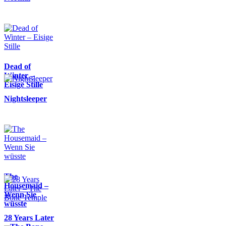
Dead of
Winter –
Eisige Stille
Nightsleeper
The
Housemaid –
Wenn Sie
wüsste
28 Years Later