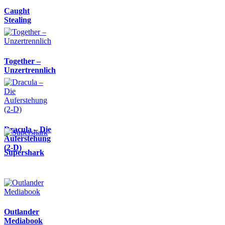
Caught
Stealing
Together –
Unzertrennlich
Dracula – Die
Auferstehung
(2-D)
Supershark
Outlander
Mediabook