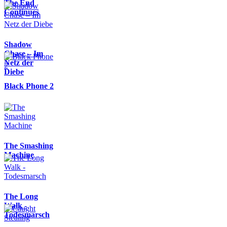
The End
Continues
Shadow
Chase – Im
Netz der
Diebe
Black Phone 2
The Smashing
Machine
The Long
Walk -
Todesmarsch