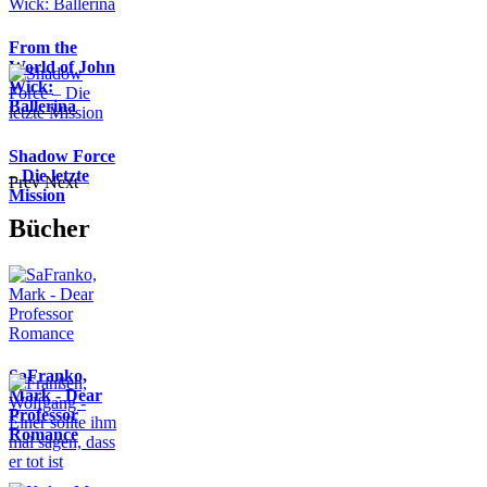
From the
World of John
Wick:
Ballerina
Shadow Force
– Die letzte
Prev
Next
Mission
Bücher
SaFranko,
Mark - Dear
Professor
Romance