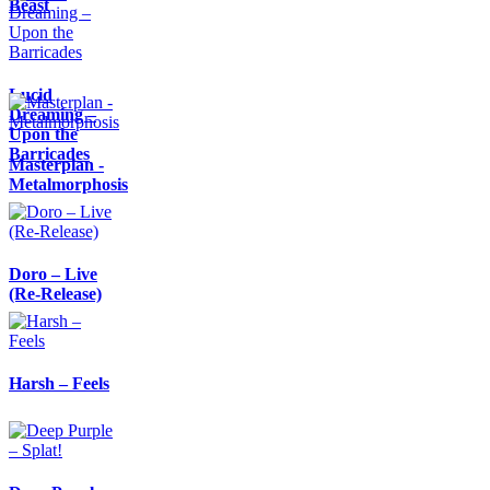
Beast
Lucid
Dreaming –
Upon the
Barricades
Masterplan -
Metalmorphosis
Doro – Live
(Re-Release)
Harsh – Feels