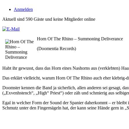
Anmelden
Aktuell sind 590 Gäste und keine Mitglieder online
Horn Of The Rhino – Summoning Deliverance
(Doomentia Records)
Habt ihr gewusst, dass das Horn eines Nashorns aus (verklebten) Haa
Das erklärt vielleicht, warum Horn Of The Rhino auch eher klebrig-dr
Doomster kennen die Band ja sicherlich, allen anderen sei gesagt, da
(„Exvenhstench“, „High“ Priest“) oder zäh und schmierig aus selbig
Egal in welcher Form der Sound der Spanier daherkommt – er bleibt 
Schmutz unter den Fingernägeln hat, der kann seine Hände gern in 