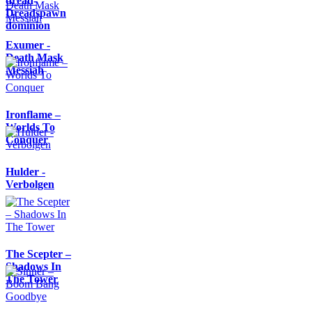
dread-
Dreadspawn
dominion
Exumer -
Death Mask
Messiah
Ironflame –
Worlds To
Conquer
Hulder -
Verbolgen
The Scepter –
Shadows In
The Tower