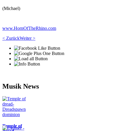
(Michael)
www.HornOfTheRhino.com
< Zurück
Weiter >
Musik News
Temple of