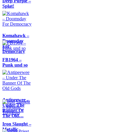
Deep Purple –
Splat!
Komahawk –
Doomsday
For
Democracy
FB1964 –
Punk und so
Antipeewee –
Under The
Banner Of
The Old…
Iron Slaught –
Metallic