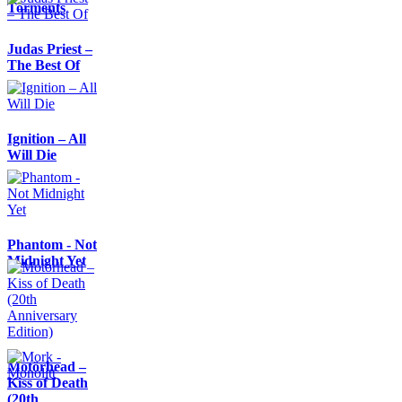
Torments
Judas Priest –
The Best Of
Ignition – All
Will Die
Phantom - Not
Midnight Yet
Motörhead –
Kiss of Death
(20th