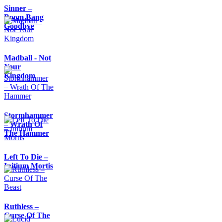
Sinner –
Boom Bang
Goodbye
Madball - Not
Your
Kingdom
Stormhammer
– Wrath Of
The Hammer
Left To Die –
Initium Mortis
Ruthless –
Curse Of The