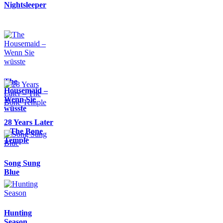
Nightsleeper
The
Housemaid –
Wenn Sie
wüsste
28 Years Later
– The Bone
Temple
Song Sung
Blue
Hunting
Season