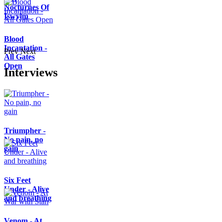
Nocturnes Of
Iswylm
Blood
Incantation -
Prev
Next
All Gates
Open
Interviews
Triumpher -
No pain, no
gain
Six Feet
Under - Alive
and breathing
Venom - At