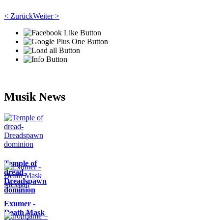
< Zurück
Weiter >
Musik News
Temple of
dread-
Dreadspawn
dominion
Exumer -
Death Mask