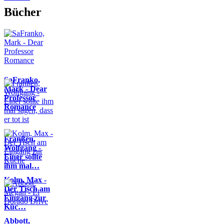
Bücher
SaFranko,
Mark - Dear
Professor
Romance
Franßen,
Wolfgang -
Einer sollte
ihm mal…
Kolm, Max -
Der Tisch am
Eingang zur
Küc…
Abbott,