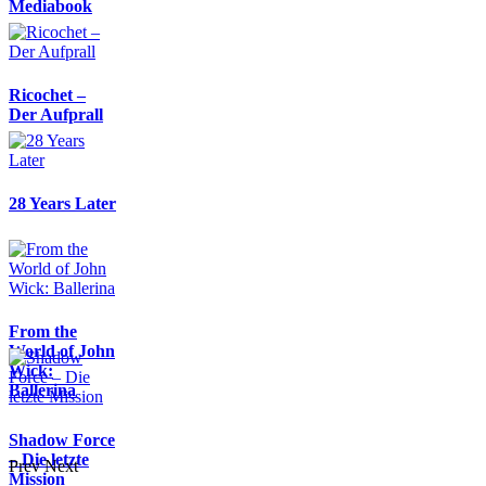
Mediabook
Ricochet –
Der Aufprall
28 Years Later
From the
World of John
Wick:
Ballerina
Shadow Force
– Die letzte
Prev
Next
Mission