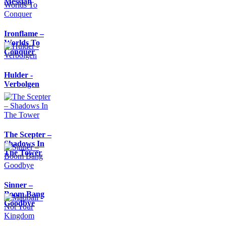
Messiah
Ironflame –
Worlds To
Conquer
Hulder -
Verbolgen
The Scepter –
Shadows In
The Tower
Sinner –
Boom Bang
Goodbye