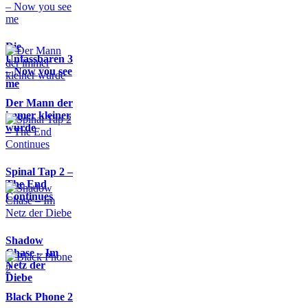
Die
Unfassbaren 3
– Now you see
me
Der Mann der
immer kleiner
wurde
Spinal Tap 2 –
The End
Continues
Shadow
Chase – Im
Netz der
Diebe
Black Phone 2