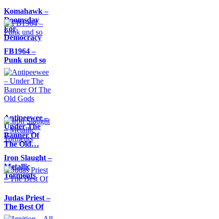
Komahawk –
Doomsday
For
Democracy
FB1964 –
Punk und so
Antipeewee –
Under The
Banner Of
The Old…
Iron Slaught –
Metallic
Torments
Judas Priest –
The Best Of