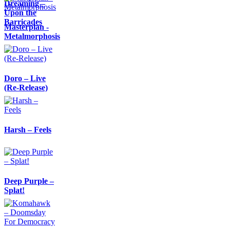
Dreaming –
Upon the
Barricades
Masterplan -
Metalmorphosis
Doro – Live
(Re-Release)
Harsh – Feels
Deep Purple –
Splat!