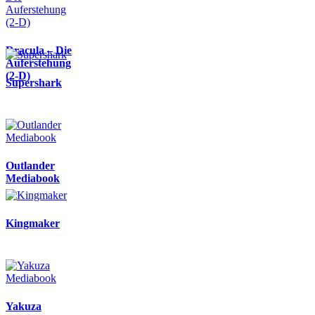
Dracula – Die
Auferstehung
(2-D)
Supershark
Outlander
Mediabook
Kingmaker
Yakuza