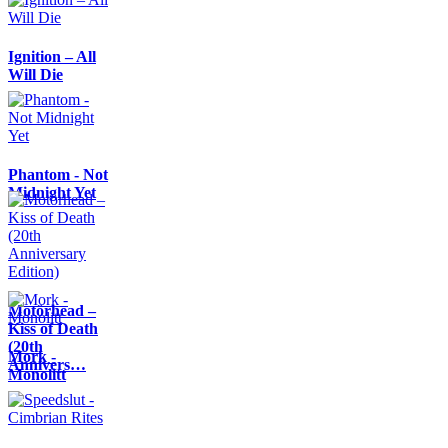
Ignition – All
Will Die
Phantom - Not
Midnight Yet
Motörhead –
Kiss of Death
(20th
Mork -
Annivers…
Monolitt