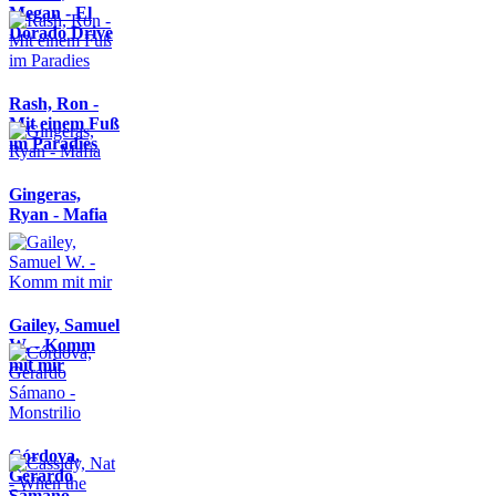
Megan - El
Dorado Drive
Rash, Ron -
Mit einem Fuß
im Paradies
Gingeras,
Ryan - Mafia
Gailey, Samuel
W. - Komm
mit mir
Córdova,
Gerardo
Sámano -