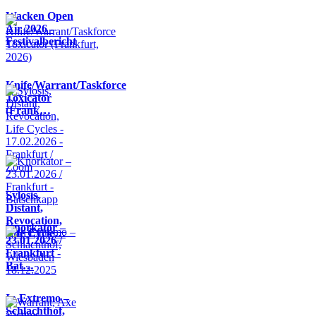
Wacken Open
Air 2026 -
Festivalbericht
Knife/Warrant/Taskforce
Toxicator
(Frank…
Sylosis,
Distant,
Revocation,
Knorkator –
Life Cycle…
23.01.2026 /
Frankfurt -
Bat…
In Extremo –
Schlachthof,