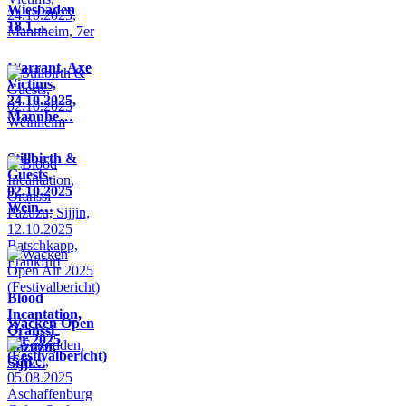
Wiesbaden
18.1…
Warrant, Axe
Victims,
24.10.2025,
Mannhe…
Stillbirth &
Guests,
02.10.2025
Wein…
Blood
Incantation,
Wacken Open
Oranssi
Air 2025
Pazuzu,
(Festivalbericht)
Sijji…