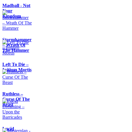
Madball - Not
Your
Kingdom
Stormhammer
– Wrath Of
The Hammer
Left To Die –
Initium Mortis
Ruthless –
Curse Of The
Beast
Lucid