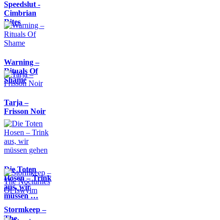
Speedslut -
Cimbrian
Rites
Warning –
Rituals Of
Shame
Tarja –
Frisson Noir
Die Toten
Hosen – Trink
aus, wir
müssen …
Stormkeep –
The