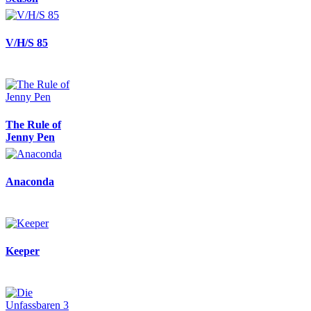
V/H/S 85
The Rule of
Jenny Pen
Anaconda
Keeper