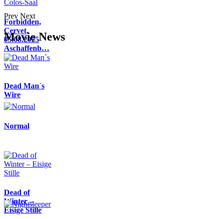
Prev
Next
Forbidden,
Cervet,
Movie News
05.08.2025
Aschaffenb…
Dead Man´s
Wire
Normal
Dead of
Winter –
Eisige Stille