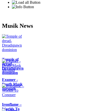
Musik News
Temple of
dread-
Dreadspawn
dominion
Exumer -
Death Mask
Messiah
Ironflame –
Worlds To