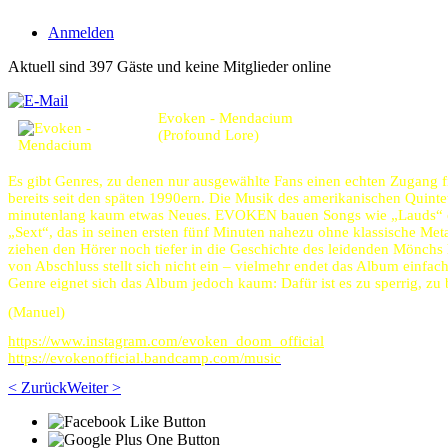
Anmelden
Aktuell sind 397 Gäste und keine Mitglieder online
Evoken - Mendacium
(Profound Lore)
Es gibt Genres, zu denen nur ausgewählte Fans einen echten Zugang
bereits seit den späten 1990ern. Die Musik des amerikanischen Quintet
minutenlang kaum etwas Neues. EVOKEN bauen Songs wie „Lauds“ ode
„Sext“, das in seinen ersten fünf Minuten nahezu ohne klassische Me
ziehen den Hörer noch tiefer in die Geschichte des leidenden Mönch
von Abschluss stellt sich nicht ein – vielmehr endet das Album einfa
Genre eignet sich das Album jedoch kaum: Dafür ist es zu sperrig, z
(Manuel)
https://www.instagram.com/evoken_doom_official
https://evokenofficial.bandcamp.com/music
< Zurück
Weiter >