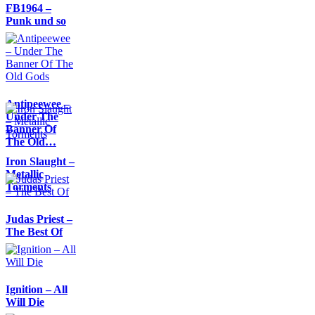
FB1964 –
Punk und so
Antipeewee –
Under The
Banner Of
The Old…
Iron Slaught –
Metallic
Torments
Judas Priest –
The Best Of
Ignition – All
Will Die