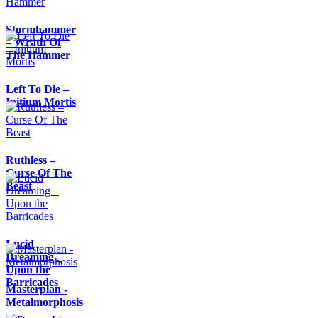
Stormhammer
– Wrath Of
The Hammer
Left To Die –
Initium Mortis
Ruthless –
Curse Of The
Beast
Lucid
Dreaming –
Upon the
Barricades
Masterplan -
Metalmorphosis