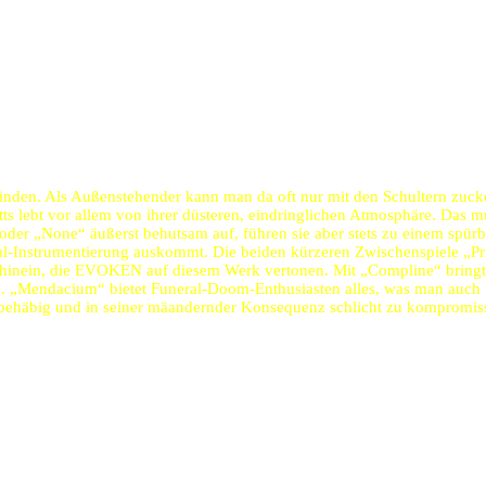
 finden. Als Außenstehender kann man da oft nur mit den Schultern zu
ts lebt vor allem von ihrer düsteren, eindringlichen Atmosphäre. Das mu
r „None“ äußerst behutsam auf, führen sie aber stets zu einem spürb
tal-Instrumentierung auskommt. Die beiden kürzeren Zwischenspiele „P
s hinein, die EVOKEN auf diesem Werk vertonen. Mit „Compline“ bringt 
ch. „Mendacium“ bietet Funeral-Doom-Enthusiasten alles, was man auch b
u behäbig und in seiner mäandernder Konsequenz schlicht zu kompromiss