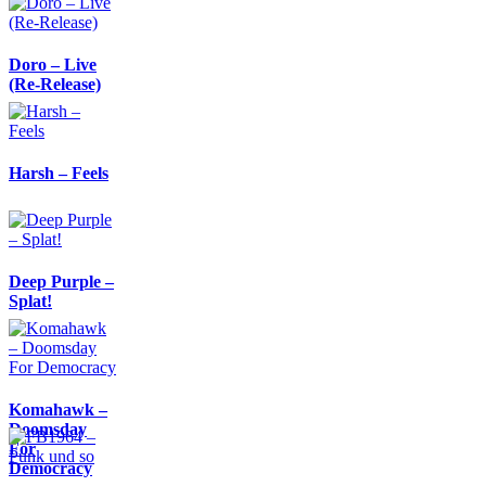
Doro – Live
(Re-Release)
Harsh – Feels
Deep Purple –
Splat!
Komahawk –
Doomsday
For
Democracy