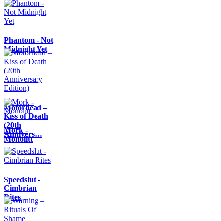
Phantom - Not
Midnight Yet
Motörhead –
Kiss of Death
(20th
Mork -
Annivers…
Monolitt
Speedslut -
Cimbrian
Rites