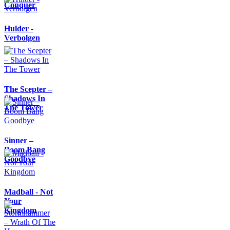
Conquer
Hulder -
Verbolgen
The Scepter –
Shadows In
The Tower
Sinner –
Boom Bang
Goodbye
Madball - Not
Your
Kingdom