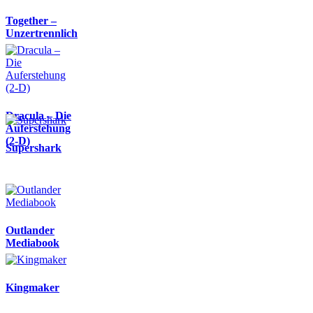
Together –
Unzertrennlich
Dracula – Die
Auferstehung
(2-D)
Supershark
Outlander
Mediabook
Kingmaker