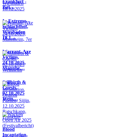
Frankfurt -
Bat…
In Extremo –
Schlachthof,
Wiesbaden
18.1…
Warrant, Axe
Victims,
24.10.2025,
Mannhe…
Stillbirth &
Guests,
02.10.2025
Wein…
Blood
Incantation,