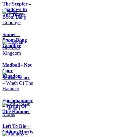
The Scepter –
Shadows In
The Tower
Sinner –
Boom Bang
Goodbye
Madball - Not
Your
Kingdom
Stormhammer
– Wrath Of
The Hammer
Left To Die –
Initium Mortis