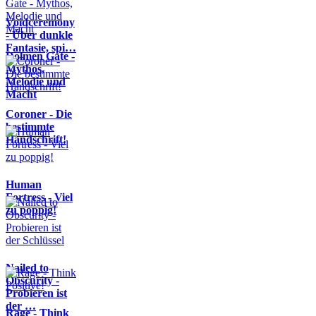
Voidceremony
- Über dunkle
Fantasie, spi…
Dolmen Gate -
Mythos,
Melodie und
Macht
Coroner - Die
bestimmte
Handschrift!
Human
Fortress - Viel
zu poppig!
Nailed to
Obscurity -
Probieren ist
der …
Rage - Think