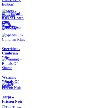
Motörhead –
Kiss of Death
(20th
Mork -
Annivers…
Monolitt
Speedslut -
Cimbrian
Rites
Warning –
Rituals Of
Shame
Tarja –
Frisson Noir