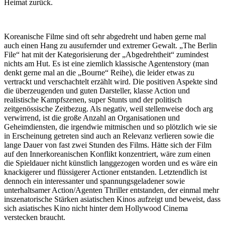
Heimat zurück.
Koreanische Filme sind oft sehr abgedreht und haben gerne mal
auch einen Hang zu ausufernder und extremer Gewalt. „The Berlin
File“ hat mit der Kategorisierung der „Abgedrehtheit“ zumindest
nichts am Hut. Es ist eine ziemlich klassische Agentenstory (man
denkt gerne mal an die „Bourne“ Reihe), die leider etwas zu
vertrackt und verschachtelt erzählt wird. Die positiven Aspekte sind
die überzeugenden und guten Darsteller, klasse Action und
realistische Kampfszenen, super Stunts und der politisch
zeitgenössische Zeitbezug. Als negativ, weil stellenweise doch arg
verwirrend, ist die große Anzahl an Organisationen und
Geheimdiensten, die irgendwie mitmischen und so plötzlich wie sie
in Erscheinung getreten sind auch an Relevanz verlieren sowie die
lange Dauer von fast zwei Stunden des Films. Hätte sich der Film
auf den Innerkoreanischen Konflikt konzentriert, wäre zum einen
die Spieldauer nicht künstlich langgezogen worden und es wäre ein
knackigerer und flüssigerer Actioner entstanden. Letztendlich ist
dennoch ein interessanter und spannungsgeladener sowie
unterhaltsamer Action/Agenten Thriller entstanden, der einmal mehr
inszenatorische Stärken asiatischen Kinos aufzeigt und beweist, dass
sich asiatisches Kino nicht hinter dem Hollywood Cinema
verstecken braucht.