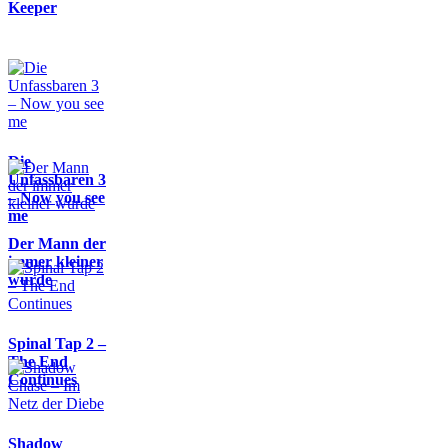
Keeper
Die
Unfassbaren 3
– Now you see
me
Der Mann der
immer kleiner
wurde
Spinal Tap 2 –
The End
Continues
Shadow