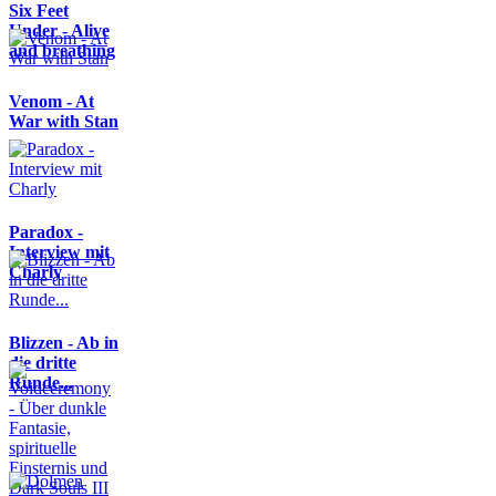
Six Feet
Under - Alive
and breathing
Venom - At
War with Stan
Paradox -
Interview mit
Charly
Blizzen - Ab in
die dritte
Runde...