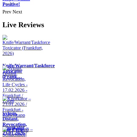
Positive!
Prev
Next
Live Reviews
Knife/Warrant/Taskforce
Toxicator
(Frank…
Sylosis,
Distant,
Revocation,
Knorkator –
Life Cycle…
23.01.2026 /