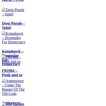
Deep Purple –
Splat!
Komahawk –
Doomsday
For
Democracy
FB1964 –
Punk und so
Antipeewee –