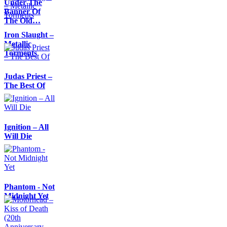
Under The
Banner Of
The Old…
Iron Slaught –
Metallic
Torments
Judas Priest –
The Best Of
Ignition – All
Will Die
Phantom - Not
Midnight Yet