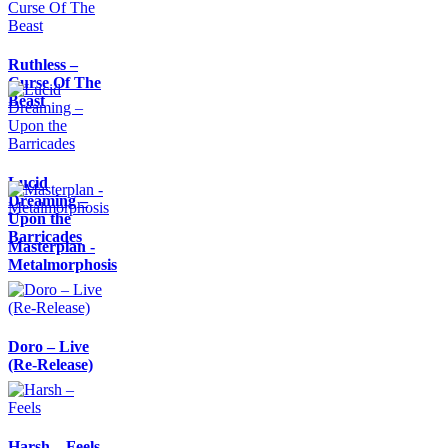
Ruthless –
Curse Of The
Beast
Lucid
Dreaming –
Upon the
Barricades
Masterplan -
Metalmorphosis
Doro – Live
(Re-Release)
Harsh – Feels