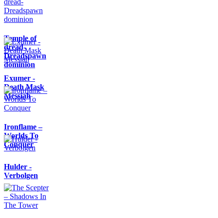
Temple of
dread-
Dreadspawn
dominion
Exumer -
Death Mask
Messiah
Ironflame –
Worlds To
Conquer
Hulder -
Verbolgen