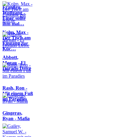
Franßen,
Wolfgang -
Einer sollte
ihm mal…
Kolm, Max -
Der Tisch am
Eingang zur
Küc…
Abbott,
Megan - El
Dorado Drive
Rash, Ron -
Mit einem Fuß
im Paradies
Gingeras,
Ryan - Mafia