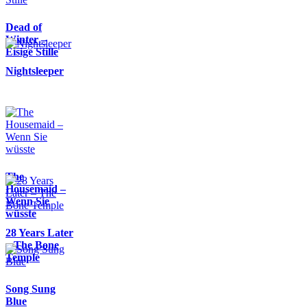
Dead of
Winter –
Eisige Stille
Nightsleeper
The
Housemaid –
Wenn Sie
wüsste
28 Years Later
– The Bone
Temple
Song Sung
Blue