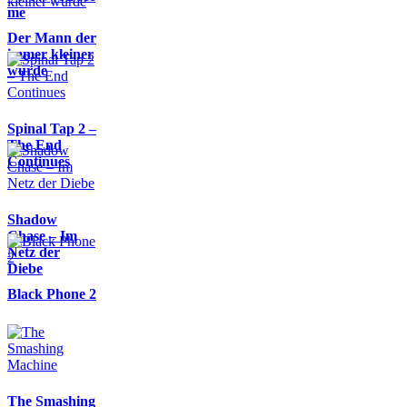
me
Der Mann der
immer kleiner
wurde
Spinal Tap 2 –
The End
Continues
Shadow
Chase – Im
Netz der
Diebe
Black Phone 2
The Smashing