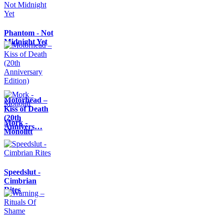
Phantom - Not
Midnight Yet
Motörhead –
Kiss of Death
(20th
Mork -
Annivers…
Monolitt
Speedslut -
Cimbrian
Rites