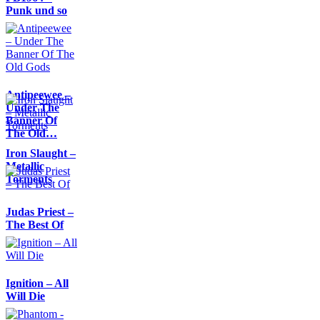
Punk und so
Antipeewee –
Under The
Banner Of
The Old…
Iron Slaught –
Metallic
Torments
Judas Priest –
The Best Of
Ignition – All
Will Die