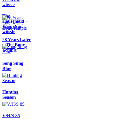
The
Housemaid –
Wenn Sie
wüsste
28 Years Later
– The Bone
Temple
Song Sung
Blue
Hunting
Season
V/H/S 85