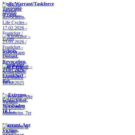
Knife/Warrant/Taskforce
Toxicator
(Frank…
Sylosis,
Distant,
Revocation,
Knorkator –
Life Cycle…
23.01.2026 /
Frankfurt -
Bat…
In Extremo –
Schlachthof,
Wiesbaden
18.1…
Warrant, Axe
Victims,