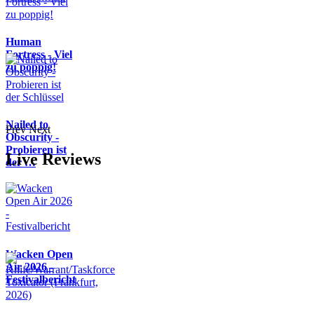
Human
Fortress - Viel
zu poppig!
Nailed to
Prev
Next
Obscurity -
Probieren ist
Live Reviews
der …
Wacken Open
Air 2026 -
Festivalbericht