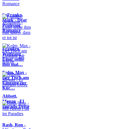
SaFranko,
Mark - Dear
Professor
Romance
Franßen,
Wolfgang -
Einer sollte
ihm mal…
Kolm, Max -
Der Tisch am
Eingang zur
Küc…
Abbott,
Megan - El
Dorado Drive
Rash, Ron -