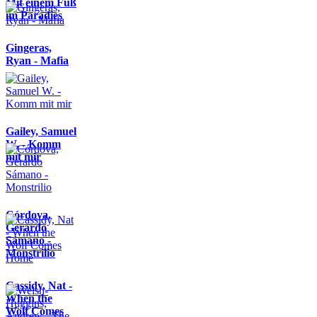
Mit einem Fuß
im Paradies
Gingeras,
Ryan - Mafia
Gailey, Samuel
W. - Komm
mit mir
Córdova,
Gerardo
Sámano -
Monstrilio
Cassidy, Nat -
When the
Wolf Comes