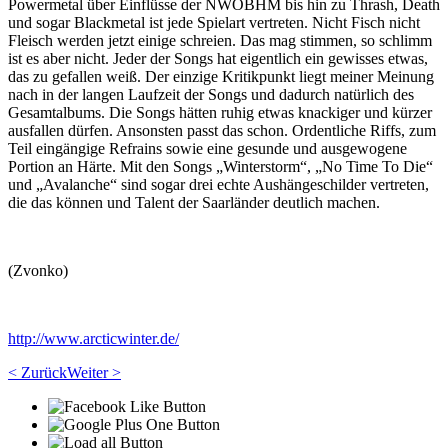
Powermetal über Einflüsse der NWOBHM bis hin zu Thrash, Death
und sogar Blackmetal ist jede Spielart vertreten. Nicht Fisch nicht
Fleisch werden jetzt einige schreien. Das mag stimmen, so schlimm
ist es aber nicht. Jeder der Songs hat eigentlich ein gewisses etwas,
das zu gefallen weiß. Der einzige Kritikpunkt liegt meiner Meinung
nach in der langen Laufzeit der Songs und dadurch natürlich des
Gesamtalbums. Die Songs hätten ruhig etwas knackiger und kürzer
ausfallen dürfen. Ansonsten passt das schon. Ordentliche Riffs, zum
Teil eingängige Refrains sowie eine gesunde und ausgewogene
Portion an Härte. Mit den Songs „Winterstorm“, „No Time To Die“
und „Avalanche“ sind sogar drei echte Aushängeschilder vertreten,
die das können und Talent der Saarländer deutlich machen.
(Zvonko)
http://www.arcticwinter.de/
< Zurück
Weiter >