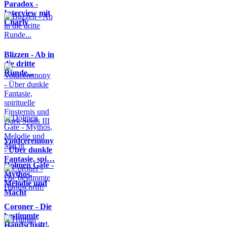
Paradox -
Interview mit
Charly
Blizzen - Ab in
die dritte
Runde...
Voidceremony
- Über dunkle
Fantasie, spi…
Dolmen Gate -
Mythos,
Melodie und
Macht
Coroner - Die
bestimmte
Handschrift!