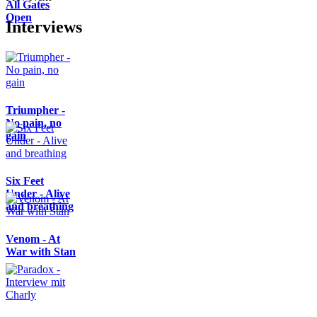
All Gates
Open
Interviews
Triumpher -
No pain, no
gain
Six Feet
Under - Alive
and breathing
Venom - At
War with Stan