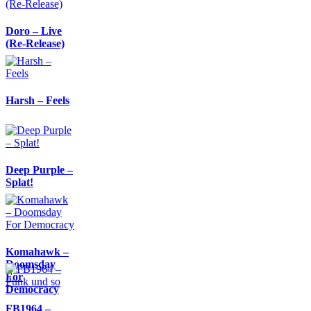
Doro – Live
(Re-Release)
Harsh – Feels
Deep Purple –
Splat!
Komahawk –
Doomsday
For
Democracy
FB1964 –