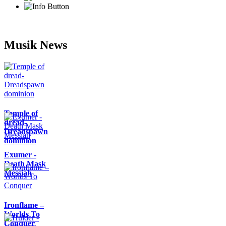
Musik News
Temple of
dread-
Dreadspawn
dominion
Exumer -
Death Mask
Messiah
Ironflame –
Worlds To
Conquer