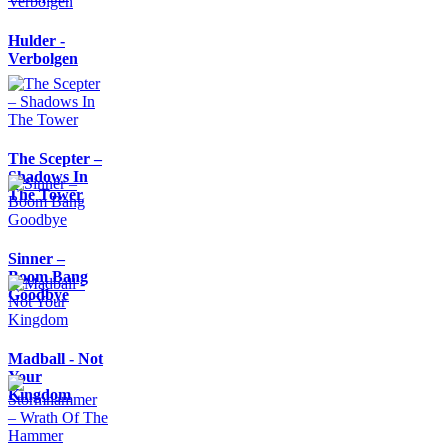
Hulder -
Verbolgen
The Scepter –
Shadows In
The Tower
Sinner –
Boom Bang
Goodbye
Madball - Not
Your
Kingdom