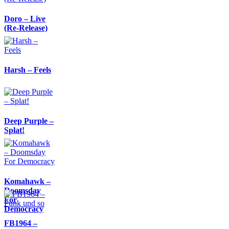
Doro – Live
(Re-Release)
Harsh – Feels
Deep Purple –
Splat!
Komahawk –
Doomsday
For
Democracy
FB1964 –