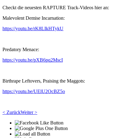
Checkt die neuesten RAPTURE Track-Videos hier an:
Malevolent Demise Incarnation:
https://youtu.be/rK8LIkHTykU
Predatory Menace:
https://youtu.be/pXB6pq2MscI
Birthrape Leftovers, Praising the Maggots:
https://youtu.be/UElU2OcBZ5o
< Zurück
Weiter >