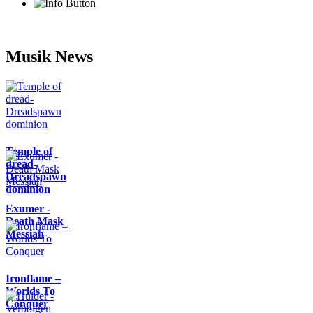
Musik News
Temple of
dread-
Dreadspawn
dominion
Exumer -
Death Mask
Messiah
Ironflame –
Worlds To
Conquer