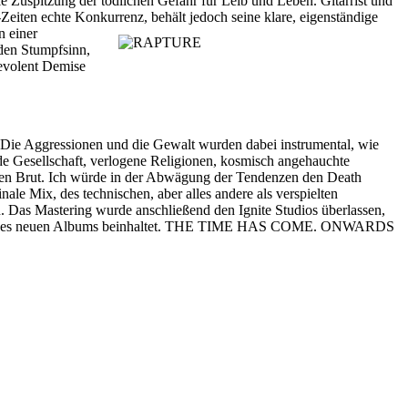
e Zuspitzung der tödlichen Gefahr für Leib und Leben. Gitarrist und
n echte Konkurrenz, behält jedoch seine klare, eigenständige
n einer
 den Stumpfsinn,
levolent Demise
Die Aggressionen und die Gewalt wurden dabei instrumental, wie
nde Gesellschaft, verlogene Religionen, kosmisch angehauchte
bösen Brut. Ich würde in der Abwägung der Tendenzen den Death
le Mix, des technischen, aber alles andere als verspielten
 Das Mastering wurde anschließend den Ignite Studios überlassen,
e Texte des neuen Albums beinhaltet. THE TIME HAS COME. ONWARDS