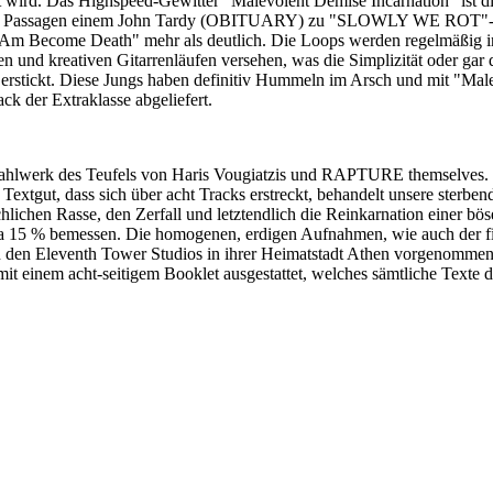
t wird. Das Highspeed-Gewitter "Malevolent Demise Incarnation" ist di
en Passagen einem John Tardy (OBITUARY) zu "SLOWLY WE ROT"-Zeite
I Am Become Death" mehr als deutlich.
Die Loops werden regelmäßig i
 und kreativen Gitarrenläufen versehen, was die Simplizität oder gar
 erstickt. Diese Jungs haben definitiv Hummeln im Arsch und mit "Ma
ck der Extraklasse abgeliefert.
 Mahlwerk des Teufels von Haris Vougiatzis und RAPTURE themselves. 
Textgut, dass sich über acht Tracks erstreckt, behandelt unsere sterbe
hlichen Rasse, den Zerfall und letztendlich die Reinkarnation einer 
wa 15 % bemessen. Die homogenen, erdigen Aufnahmen, wie auch der fina
 den Eleventh Tower Studios in ihrer Heimatstadt Athen vorgenommen.
e mit einem acht-seitigem Booklet ausgestattet, welches sämtlich