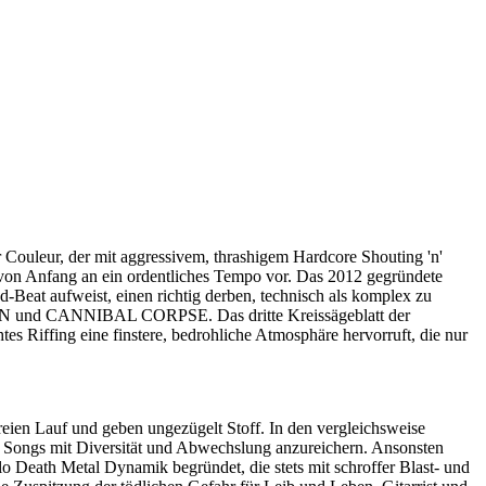
ouleur, der mit aggressivem, thrashigem Hardcore Shouting 'n'
von Anfang an ein ordentliches Tempo vor. Das 2012 gegründete
-Beat aufweist, einen richtig derben, technisch als komplex zu
und CANNIBAL CORPSE. Das dritte Kreissägeblatt der
s Riffing eine finstere, bedrohliche Atmosphäre hervorruft, die nur
ien Lauf und geben ungezügelt Stoff. In den vergleichsweise
e Songs mit Diversität und Abwechslung anzureichern. Ansonsten
alo Death Metal Dynamik begründet, die stets mit schroffer Blast- und