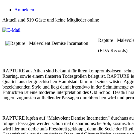
Anmelden
Aktuell sind 519 Gäste und keine Mitglieder online
Rapture - Malevol
(FDA Records)
RAPTURE aus Athen sind bekannt für ihren kompromisslosen, schnell
Roaring, sowie einem finsteren Todesgrollen belegt ist. RAPTURE l
Quartett aus der griechischen Hauptstadt fährt mit seiner wüsten Agg
bezeichnenden Style und liegt damit irgendwo in der Schnit
Entrückten ist eine moderne Interpretation des Old School Death/Thra
ungern zugunsten aufhellender Passagen durchbrochen wird und per
RAPTURE lupfen auf "Malevolent Demise Incarnation" durchaus auch 
ruhigen Passagen werden schon mal disharmonische Soli, kosmisch-a
wird hier nur derbe aufs Fressbrett gekloppt, denn die Seele der Rhyt