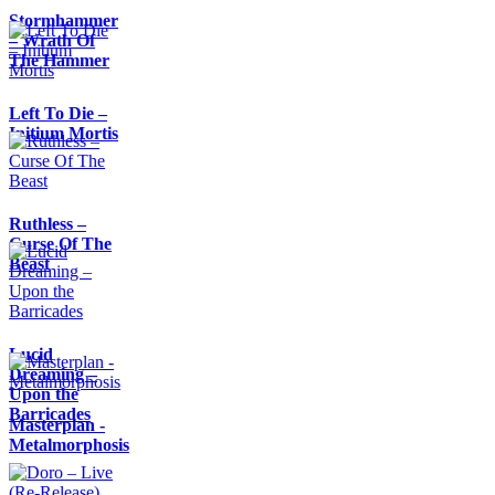
Stormhammer
– Wrath Of
The Hammer
Left To Die –
Initium Mortis
Ruthless –
Curse Of The
Beast
Lucid
Dreaming –
Upon the
Barricades
Masterplan -
Metalmorphosis