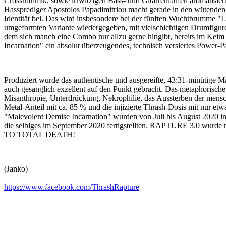
Crossrhthmik, sowie irrwitzigen Bass- und Gitarrenläufen aromatisier
Hassprediger Apostolos Papadimitriou macht gerade in den wütend
Identität bei. Das wird insbesondere bei der fünften Wuchtbrumme "
umgeformten Variante wiedergegeben, mit vielschichtigen Drumfiguren
dem sich manch eine Combo nur allzu gerne hingibt, bereits im Keim
Incarnation" ein absolut überzeugendes, technisch versiertes Power-Pa
Produziert wurde das authentische und ausgereifte, 43:31-minütige
auch gesanglich exzellent auf den Punkt gebracht. Das metaphorische 
Misanthropie, Unterdrückung, Nekrophilie, das Aussterben der mensc
Metal-Anteil mit ca. 85 % und die injizierte Thrash-Dosis mit nur et
"Malevolent Demise Incarnation" wurden von Juli bis August 2020 in
die selbiges im September 2020 fertigstellten. RAPTURE 3.0 wurd
TO TOTAL DEATH!
(Janko)
https://www.facebook.com/ThrashRapture