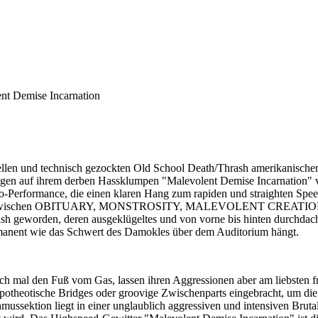
ent Demise Incarnation
en und technisch gezockten Old School Death/Thrash amerikanischer C
egen auf ihrem derben Hassklumpen "Malevolent Demise Incarnation" 
ro-Performance, die einen klaren Hang zum rapiden und straighten Speed
tmenge zwischen OBITUARY, MONSTROSITY, MALEVOLENT CREATION 
sh geworden, deren ausgeklügeltes und von vorne bis hinten durchdachte
manent wie das Schwert des Damokles über dem Auditorium hängt.
mal den Fuß vom Gas, lassen ihren Aggressionen aber am liebsten fre
potheotische Bridges oder groovige Zwischenparts eingebracht, um di
hmussektion liegt in einer unglaublich aggressiven und intensiven Brut