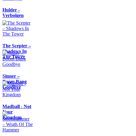
Hulder -
Verbolgen
The Scepter –
Shadows In
The Tower
Sinner –
Boom Bang
Goodbye
Madball - Not
Your
Kingdom