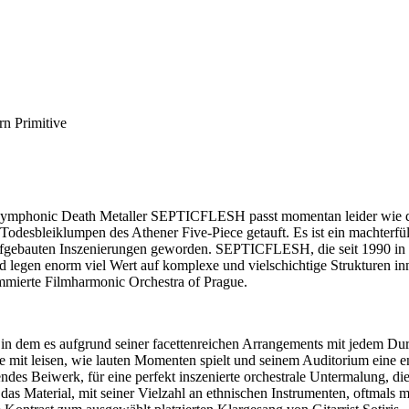
rn Primitive
/Symphonic Death Metaller SEPTICFLESH passt momentan leider wie d
odesbleiklumpen des Athener Five-Piece getauft. Es ist ein machterfül
h aufgebauten Inszenierungen geworden. SEPTICFLESH, die seit 1990 i
nd legen enorm viel Wert auf komplexe und vielschichtige Strukturen i
mmierte Filmharmonic Orchestra of Prague.
in dem es aufgrund seiner facettenreichen Arrangements mit jedem Dur
 mit leisen, wie lauten Momenten spielt und seinem Auditorium eine
endes Beiwerk, für eine perfekt inszenierte orchestrale Untermalung, 
 das Material, mit seiner Vielzahl an ethnischen Instrumenten, oftmals 