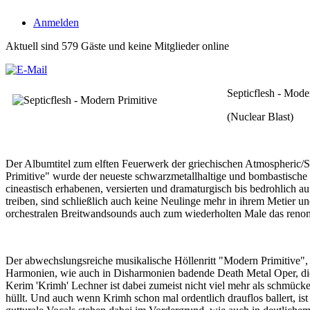
Anmelden
Aktuell sind 579 Gäste und keine Mitglieder online
Septicflesh - Mode
(Nuclear Blast)
Der Albumtitel zum elften Feuerwerk der griechischen Atmospheric
Primitive" wurde der neueste schwarzmetallhaltige und bombastische T
cineastisch erhabenen, versierten und dramaturgisch bis bedrohlic
treiben, sind schließlich auch keine Neulinge mehr in ihrem Metier u
orchestralen Breitwandsounds auch zum wiederholten Male das reno
Der abwechslungsreiche musikalische Höllenritt "Modern Primitive", 
Harmonien, wie auch in Disharmonien badende Death Metal Oper, die
Kerim 'Krimh' Lechner ist dabei zumeist nicht viel mehr als schmück
hüllt. Und auch wenn Krimh schon mal ordentlich drauflos ballert, ist