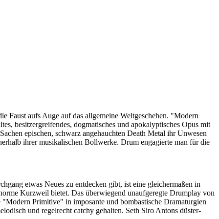
ie Faust aufs Auge auf das allgemeine Weltgeschehen. "Modern
ltes, besitzergreifendes, dogmatisches und apokalyptisches Opus mit
n Sachen epischen, schwarz angehauchten Death Metal ihr Unwesen
nnerhalb ihrer musikalischen Bollwerke. Drum engagierte man für die
chgang etwas Neues zu entdecken gibt, ist eine gleichermaßen in
 enorme Kurzweil bietet. Das überwiegend unaufgeregte Drumplay von
die "Modern Primitive" in imposante und bombastische Dramaturgien
melodisch und regelrecht catchy gehalten.
Seth Siro Antons düster-