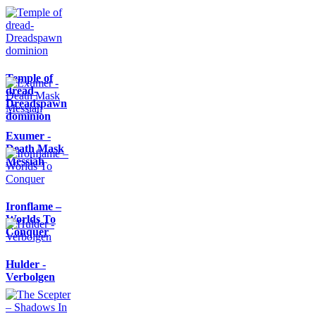
Temple of
dread-
Dreadspawn
dominion
Exumer -
Death Mask
Messiah
Ironflame –
Worlds To
Conquer
Hulder -
Verbolgen