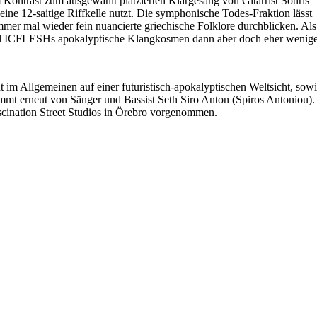
 Kontrast zum ausgewählt platzierten Klargesang von Gitarrist Sotiris
eine 12-saitige Riffkelle nutzt. Die symphonische Todes-Fraktion lässt
mmer mal wieder fein nuancierte griechische Folklore durchblicken. Als
EPTICFLESHs apokalyptische Klangkosmen dann aber doch eher wenige
 im Allgemeinen auf einer futuristisch-apokalyptischen Weltsicht, s
mt erneut von Sänger und Bassist Seth Siro Anton (Spiros Antoniou)
ination Street Studios in Örebro vorgenommen.