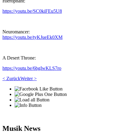
Hierophant:
https://youtu.be/SC0kiFEu5U8
Neuromancer:
https://youtu.be/tyKJueEk0XM
A Desert Throne:
https://youtu.be/6bgIwKLS7ro
< Zurück
Weiter >
Musik News