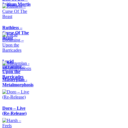
Initium Mortis
Ruthless –
Curse Of The
Beast
Lucid
Dreaming –
Upon the
Barricades
Masterplan -
Metalmorphosis
Doro – Live
(Re-Release)