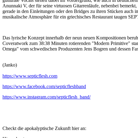
gutturale Vocals stehen dabei im Vordergrund, wie auch in deutlichem
Anunnaki V, der für seine virtuosen Gitarrenläufe, nebenbei bemerkt, 
gerade in den Einleitungen oder den Bridges zu ihren Stücken auch i
musikalische Atmosphäre für ein griechisches Restaurant taugen S
Das lyrische Konzept innerhalb der neun neuen Kompositionen beruht
Coveratwork zum 38:38 Minuten rotierenden "Modern Primitive" stam
Omega" vom schwedischen Produzenten Jens Bogren und dessen Fasc
(Janko)
https://www.septicflesh.com
https://www.facebook.com/septicfleshband
https://www.instagram.com/septicflesh_band/
Checkt die apokalyptische Zukunft hier an: