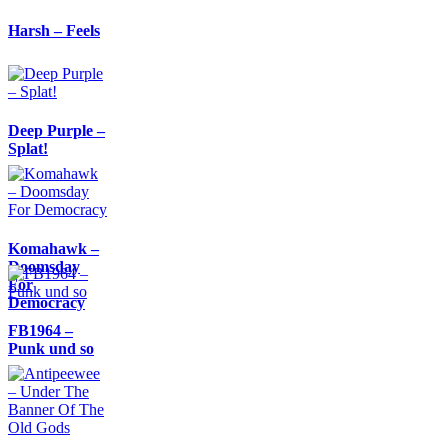
Harsh – Feels
Deep Purple –
Splat!
Komahawk –
Doomsday
For
Democracy
FB1964 –
Punk und so