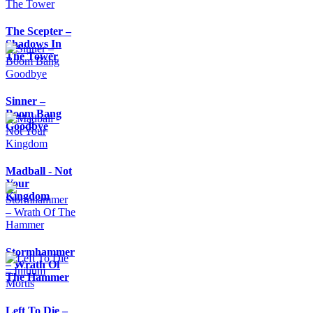
The Scepter –
Shadows In
The Tower
Sinner –
Boom Bang
Goodbye
Madball - Not
Your
Kingdom
Stormhammer
– Wrath Of
The Hammer
Left To Die –