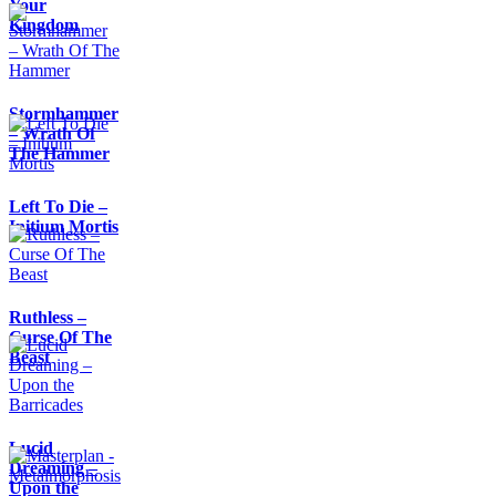
Your
Kingdom
Stormhammer
– Wrath Of
The Hammer
Left To Die –
Initium Mortis
Ruthless –
Curse Of The
Beast
Lucid
Dreaming –
Upon the