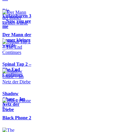
Die
Unfassbaren 3
– Now you see
me
Der Mann der
immer kleiner
wurde
Spinal Tap 2 –
The End
Continues
Shadow
Chase – Im
Netz der
Diebe
Black Phone 2