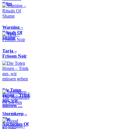
Rites
Warning –
Rituals Of
Shame
Tarja –
Frisson Noir
Die Toten
Hosen – Trink
aus, wir
müssen …
Stormkeep –
The
Nocturnes Of