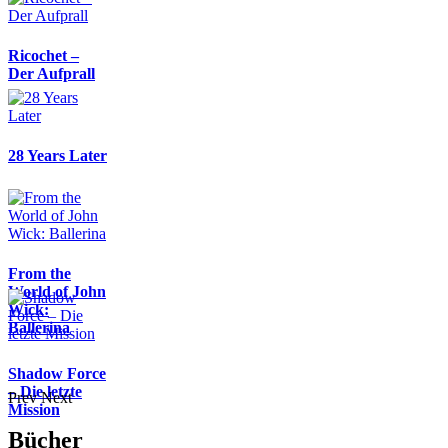
Ricochet –
Der Aufprall
28 Years Later
From the
World of John
Wick:
Ballerina
Shadow Force
– Die letzte
Prev
Next
Mission
Bücher