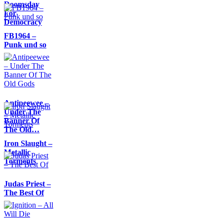
Doomsday
For
Democracy
FB1964 –
Punk und so
Antipeewee –
Under The
Banner Of
The Old…
Iron Slaught –
Metallic
Torments
Judas Priest –
The Best Of