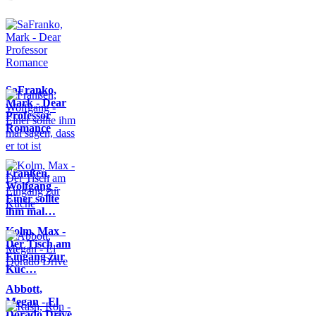
SaFranko,
Mark - Dear
Professor
Romance
Franßen,
Wolfgang -
Einer sollte
ihm mal…
Kolm, Max -
Der Tisch am
Eingang zur
Küc…
Abbott,
Megan - El
Dorado Drive