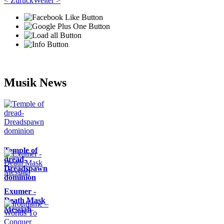
< Zurück
Weiter >
Musik News
Temple of
dread-
Dreadspawn
dominion
Exumer -
Death Mask
Messiah