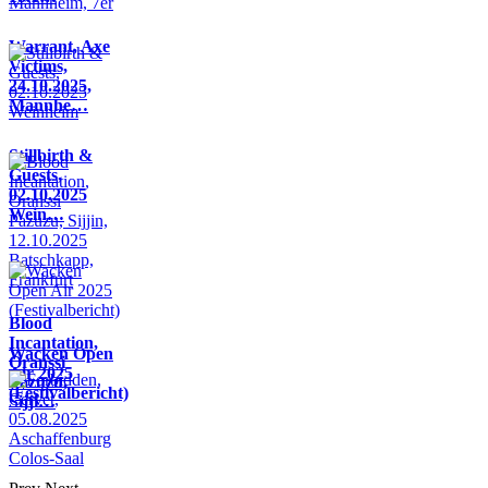
Warrant, Axe
Victims,
24.10.2025,
Mannhe…
Stillbirth &
Guests,
02.10.2025
Wein…
Blood
Incantation,
Wacken Open
Oranssi
Air 2025
Pazuzu,
(Festivalbericht)
Sijji…