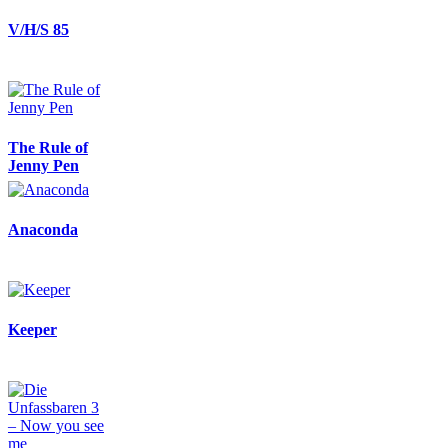
V/H/S 85
The Rule of
Jenny Pen
Anaconda
Keeper