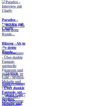
Paradox -
Interview mit
Charly
Blizzen - Ab in
die dritte
Runde...
Voidceremony
- Über dunkle
Fantasie, spi…
Dolmen Gate -
Mythos,
Melodie und