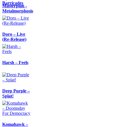
Barricades
Masterplan -
Metalmorphosis
Doro – Live
(Re-Release)
Harsh – Feels
Deep Purple –
Splat!
Komahawk –