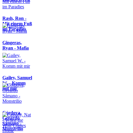
Rash, Ron -
Mit einem Fuß
im Paradies
Gingeras,
Ryan - Mafia
Gailey, Samuel
W. - Komm
mit mir
Córdova,
Gerardo
Sámano -
Monstrilio