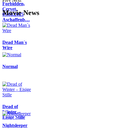
Prev
Next
Forbidden,
Cervet,
Movie News
05.08.2025
Aschaffenb…
Dead Man´s
Wire
Normal
Dead of
Winter –
Eisige Stille
Nightsleeper