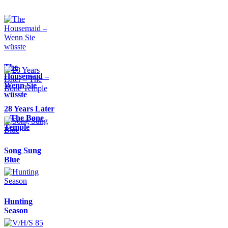
The
Housemaid –
Wenn Sie
wüsste
28 Years Later
– The Bone
Temple
Song Sung
Blue
Hunting
Season