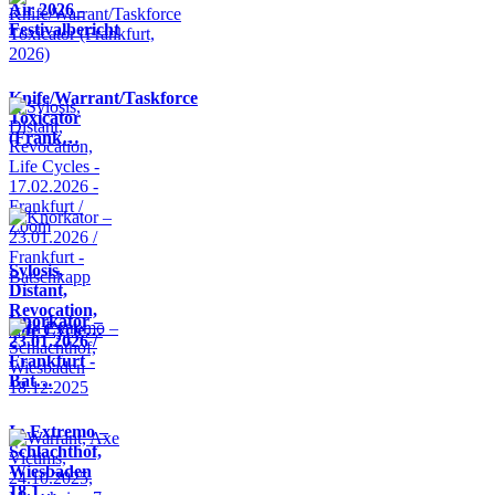
Air 2026 -
Festivalbericht
Knife/Warrant/Taskforce
Toxicator
(Frank…
Sylosis,
Distant,
Revocation,
Knorkator –
Life Cycle…
23.01.2026 /
Frankfurt -
Bat…
In Extremo –
Schlachthof,
Wiesbaden
18.1…