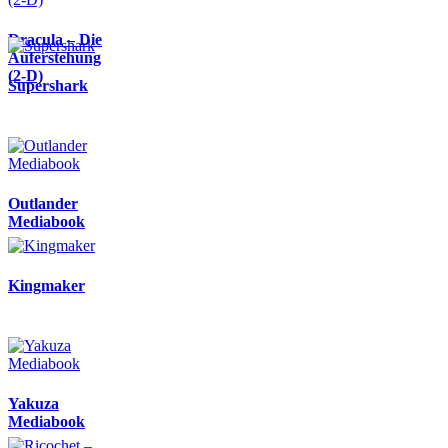
Dracula – Die
Auferstehung
(2-D)
Supershark
Outlander
Mediabook
Kingmaker
Yakuza
Mediabook