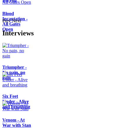
Iswylm
Blood
Incantation -
Prev
Next
All Gates
Open
Interviews
Triumpher -
No pain, no
gain
Six Feet
Under - Alive
and breathing
Venom - At
War with Stan