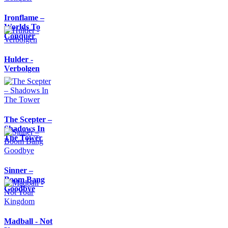
Ironflame –
Worlds To
Conquer
Hulder -
Verbolgen
The Scepter –
Shadows In
The Tower
Sinner –
Boom Bang
Goodbye
Madball - Not