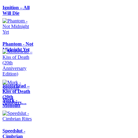
Ignition – All
Will Die
Phantom - Not
Midnight Yet
Motörhead –
Kiss of Death
(20th
Mork -
Annivers…
Monolitt
Speedslut -
Cimbrian