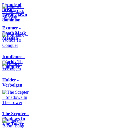
Temple of
dread-
Dreadspawn
dominion
Exumer -
Death Mask
Messiah
Ironflame –
Worlds To
Conquer
Hulder -
Verbolgen
The Scepter –
Shadows In
The Tower