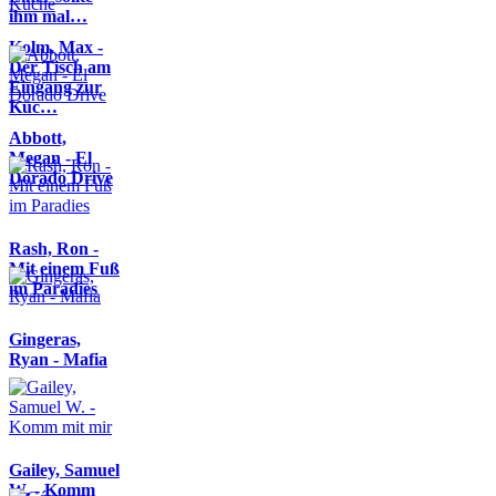
ihm mal…
Kolm, Max -
Der Tisch am
Eingang zur
Küc…
Abbott,
Megan - El
Dorado Drive
Rash, Ron -
Mit einem Fuß
im Paradies
Gingeras,
Ryan - Mafia
Gailey, Samuel
W. - Komm