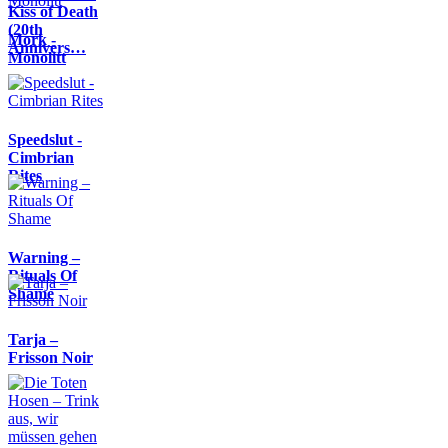
Kiss of Death
(20th
Mork -
Annivers…
Monolitt
Speedslut -
Cimbrian
Rites
Warning –
Rituals Of
Shame
Tarja –
Frisson Noir