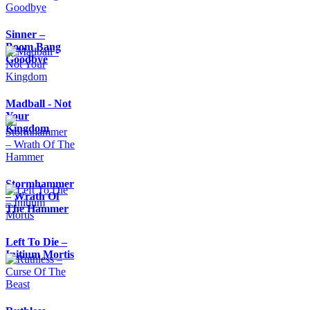
Sinner –
Boom Bang
Goodbye
Madball - Not
Your
Kingdom
Stormhammer
– Wrath Of
The Hammer
Left To Die –
Initium Mortis