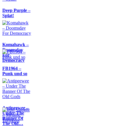
Deep Purple –
Splat!
Komahawk –
Doomsday
For
Democracy
FB1964 –
Punk und so
Antipeewee –
Under The
Banner Of
The Old…