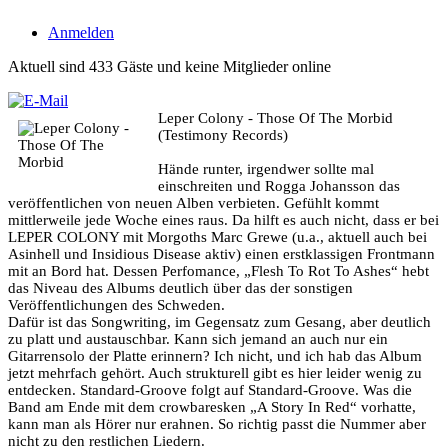
Anmelden
Aktuell sind 433 Gäste und keine Mitglieder online
Leper Colony - Those Of The Morbid
(Testimony Records)
Hände runter, irgendwer sollte mal
einschreiten und Rogga Johansson das
veröffentlichen von neuen Alben verbieten. Gefühlt kommt
mittlerweile jede Woche eines raus. Da hilft es auch nicht, dass er bei
LEPER COLONY mit Morgoths Marc Grewe (u.a., aktuell auch bei
Asinhell und Insidious Disease aktiv) einen erstklassigen Frontmann
mit an Bord hat. Dessen Perfomance, „Flesh To Rot To Ashes“ hebt
das Niveau des Albums deutlich über das der sonstigen
Veröffentlichungen des Schweden.
Dafür ist das Songwriting, im Gegensatz zum Gesang, aber deutlich
zu platt und austauschbar. Kann sich jemand an auch nur ein
Gitarrensolo der Platte erinnern? Ich nicht, und ich hab das Album
jetzt mehrfach gehört. Auch strukturell gibt es hier leider wenig zu
entdecken. Standard-Groove folgt auf Standard-Groove. Was die
Band am Ende mit dem crowbaresken „A Story In Red“ vorhatte,
kann man als Hörer nur erahnen. So richtig passt die Nummer aber
nicht zu den restlichen Liedern.