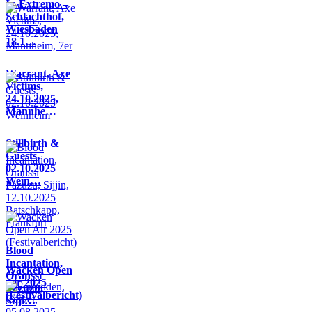
In Extremo –
Schlachthof,
Wiesbaden
18.1…
Warrant, Axe
Victims,
24.10.2025,
Mannhe…
Stillbirth &
Guests,
02.10.2025
Wein…
Blood
Incantation,
Wacken Open
Oranssi
Air 2025
Pazuzu,
(Festivalbericht)
Sijji…