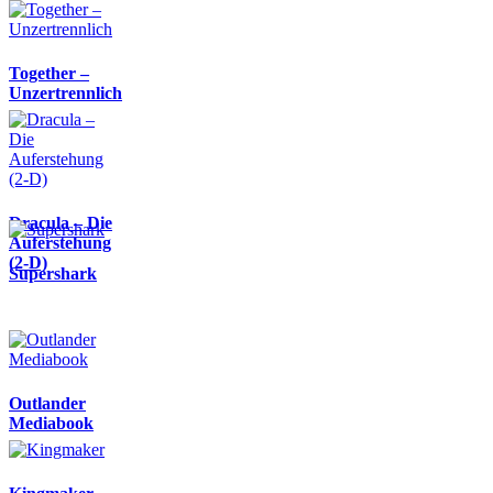
Together –
Unzertrennlich
Dracula – Die
Auferstehung
(2-D)
Supershark
Outlander
Mediabook