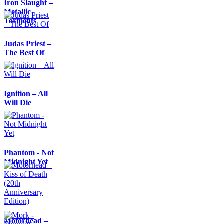
Iron Slaught –
Metallic
Torments
Judas Priest –
The Best Of
Ignition – All
Will Die
Phantom - Not
Midnight Yet
Motörhead –