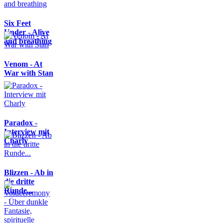
Six Feet
Under - Alive
and breathing
Venom - At
War with Stan
Paradox -
Interview mit
Charly
Blizzen - Ab in
die dritte
Runde...