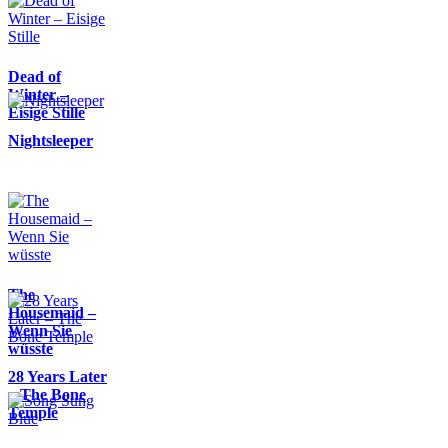
Dead of
Winter –
Eisige Stille
Nightsleeper
The
Housemaid –
Wenn Sie
wüsste
28 Years Later
– The Bone
Temple