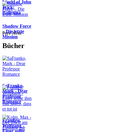
World of John
Wick:
Ballerina
Shadow Force
– Die letzte
Prev
Next
Mission
Bücher
SaFranko,
Mark - Dear
Professor
Romance
Franßen,
Wolfgang -
Einer sollte