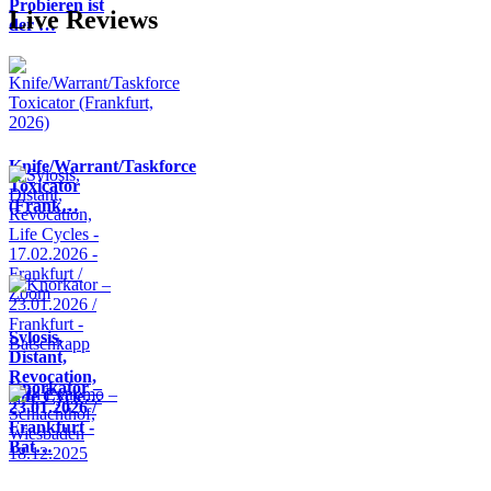
Probieren ist
Live Reviews
der …
Knife/Warrant/Taskforce
Toxicator
(Frank…
Sylosis,
Distant,
Revocation,
Knorkator –
Life Cycle…
23.01.2026 /
Frankfurt -
Bat…