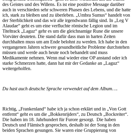
des Geistes und des Willens. Es ist eine positive Message darüber
auch in verschieden sehr schweren Phasen des Lebens, und die hatte
ich, stark zu bleiben und zu überleben. „Umbra Sumus“ handelt von
der Sterblichkeit und das wir alle irgendwann fällig sind. In „Leg V
Alaudae“ geht es um eine verfluchte römische Legion und im
Titeltrack „Laguz“ gehr es um die gleichnamige Rune die unsere
Vorväter deuteten. Die stand dafür dass man in harten Zeiten
durchhalten muss um am Ende belohnt zu werden. Ich habe in den
vergangenen Jahren schwere gesundheitliche Probleme durchstehen
müssen und werde auch heute noch behandelt und muss
Medikamente nehmen. Wenn mal wieder eine OP anstand oder ich
starke Schmerzen hatte, dann hat mir der Gedanke an „Laguz“
weitergeholfen.
Du hast auch deutsche Sprache verwendet auf dem Album….
Richtig, „Frankenland“ habe ich ja schon erklärt und in „Von Gott
entfernt“ geht es um die „Bokkenrijders“, zu Deutsch „Bockreiter“.
Die haben im 18. Jahrhundert für Furore gesorgt. Die haben
Deutsch und Flämisch gesprochen, deshalb ist der Song in den
beiden Sprachen gesungen. Sie waren eine Gruppierung von