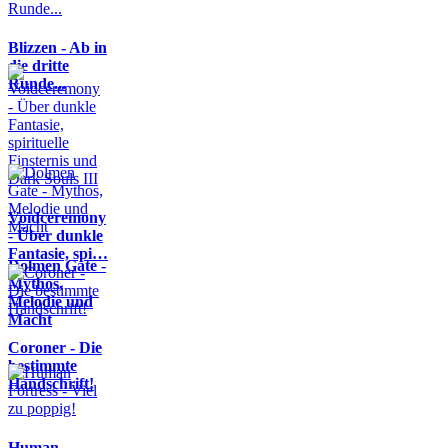
Blizzen - Ab in
die dritte
Runde...
Voidceremony
- Über dunkle
Fantasie, spi…
Dolmen Gate -
Mythos,
Melodie und
Macht
Coroner - Die
bestimmte
Handschrift!
Human