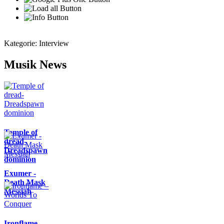
Kategorie:
Interview
Musik News
Temple of
dread-
Dreadspawn
dominion
Exumer -
Death Mask
Messiah
Ironflame –