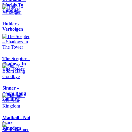
Worlds To
Conquer
Hulder -
Verbolgen
The Scepter –
Shadows In
The Tower
Sinner –
Boom Bang
Goodbye
Madball - Not
Your
Kingdom