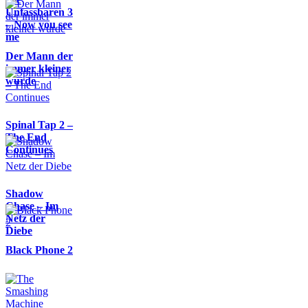
Unfassbaren 3
– Now you see
me
Der Mann der
immer kleiner
wurde
Spinal Tap 2 –
The End
Continues
Shadow
Chase – Im
Netz der
Diebe
Black Phone 2