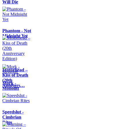
Will Die
Phantom - Not
Midnight Yet
Motörhead –
Kiss of Death
(20th
Mork -
Annivers…
Monolitt
Speedslut -
Cimbrian
Rites