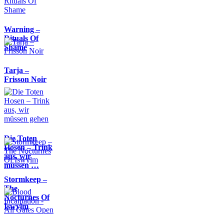
Warning –
Rituals Of
Shame
Tarja –
Frisson Noir
Die Toten
Hosen – Trink
aus, wir
müssen …
Stormkeep –
The
Nocturnes Of
Iswylm