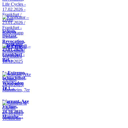
Sylosis,
Distant,
Revocation,
Knorkator –
Life Cycle…
23.01.2026 /
Frankfurt -
Bat…
In Extremo –
Schlachthof,
Wiesbaden
18.1…
Warrant, Axe
Victims,
24.10.2025,
Mannhe…