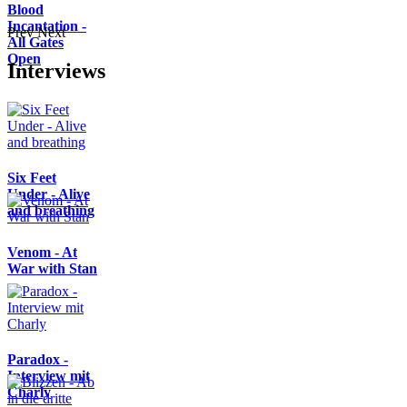
Blood
Incantation -
Prev
Next
All Gates
Open
Interviews
Six Feet
Under - Alive
and breathing
Venom - At
War with Stan
Paradox -
Interview mit
Charly