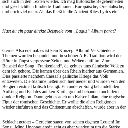
sich auch in den Texten wieder. Ich mag historische Begebenheiten
und geschichtlich fundierte Traditionen. Europäische, Orientalische,
und noch viel mehr. All das fließt in die Ancient Rites Lyrics ein.
Hast du ein paar direkte Beispiele vom „Laguz“ Album parat?
Gerne. Also erstmal: es ist kein Konzept Album! Verschiedene
Themen wurden behandelt und in schöner A.R. Tradition wird der
Hörer in längst vergessene Zeiten und Welten entführt. Zum
Beispiel der Song „Frankenland“, da geht es ums flämische Volk zu
dem ich gehöre. Die kamen über den Rhein hierher aus Germanien.
Dies passierte nachdem Caesar´s gallische Kriege das Volk
entzweiten. Die Stämme ließen sich hier nieder und wurden von den
Belgiern erstmal kritisch beäugt. Ein anderer Song behandelt den
Aufstieg und Fall des antiken Karthago und behandelt auch deren
dunkle Religion. Dann geht es auch um Kaiser Julian, eine tragische
Figur der römischen Geschichte. Er wollte die alten Religionen
wieder einführen und das Christentum abschaffen, wurde aber in der
Schlacht getötet – Gerüchte sagen von seinen eigenen Leuten! Im
Song „Mind Unconquered“ geht es aber wiederum um die Stärke