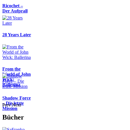
Ricochet –
Der Aufprall
28 Years Later
From the
World of John
Wick:
Ballerina
Shadow Force
– Die letzte
Prev
Next
Mission
Bücher