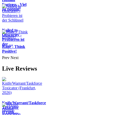
Fortress - Viel
zu poppig!
Nailed to
Obscurity -
Probieren ist
der …
Rage - Think
Positive!
Prev
Next
Live Reviews
Knife/Warrant/Taskforce
Toxicator
(Frank…