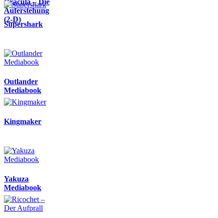
Dracula – Die
Auferstehung
(2-D)
Supershark
Outlander
Mediabook
Kingmaker
Yakuza
Mediabook