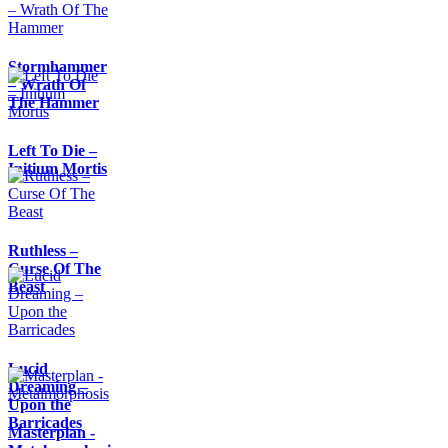
Stormhammer
– Wrath Of
The Hammer
Left To Die –
Initium Mortis
Ruthless –
Curse Of The
Beast
Lucid
Dreaming –
Upon the
Barricades
Masterplan -