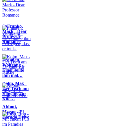
SaFranko,
Mark - Dear
Professor
Romance
Franßen,
Wolfgang -
Einer sollte
ihm mal…
Kolm, Max -
Der Tisch am
Eingang zur
Küc…
Abbott,
Megan - El
Dorado Drive