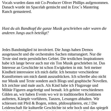
Vocals wurden dann mit Co-Producer Oliver Phillips aufgenommen.
Danach wurde im Spacelab gemischt und in Eroc´s Mastering
Ranch gemastered.
Hast du als Bandkopf die ganze Musik geschrieben oder waren die
anderen Jungs auch beteiligt?
Jedes Bandmitglied ist involviert. Die Jungs haben Demos
ausgetauscht und die orchestralen Sachen mitarrangiert. Nur die
Texte sind mein persönliches Gebiet. Die textlichen Inspirationen
habe ich lange bevor auch nur ein Ton Musik geschrieben ist. Das
Interesse an Geschichte ist schon Ewigkeiten in mir. Seit meiner
Kindheit interessiere ich mich dafür. Ich benutze verschiedene
Kunstformen um mich damit auszudrücken. Ich schreibe also nicht
nur Musik und Texte sondern auch Blogs und graphische Novellen.
Ich zeichne und male auch. Als Kind habe ich Flugzeuge und
Militär Figuren angefertigt und bemalt. Ich gehöre verschiedenen
Gilden an, wir haben Events wo wir in traditionellen Kostümen
auftreten, Kämpfe vorführen, Tanzen, Lesungen abhalten. Wir
schiessen mit Pfeil & Bogen, reiten, philosophieren, etc.! Die
Leidenschaft für kulturelle Geschichte ist sehr hoch und das spiegelt