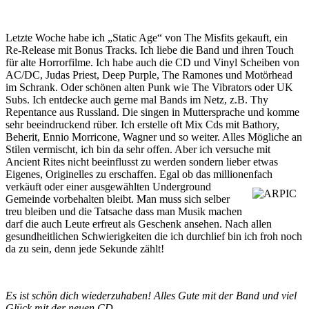
Letzte Woche habe ich „Static Age“ von The Misfits gekauft, ein
Re-Release mit Bonus Tracks. Ich liebe die Band und ihren Touch
für alte Horrorfilme. Ich habe auch die CD und Vinyl Scheiben von
AC/DC, Judas Priest, Deep Purple, The Ramones und Motörhead
im Schrank. Oder schönen alten Punk wie The Vibrators oder UK
Subs. Ich entdecke auch gerne mal Bands im Netz, z.B. Thy
Repentance aus Russland. Die singen in Muttersprache und komme
sehr beeindruckend rüber. Ich erstelle oft Mix Cds mit Bathory,
Beherit, Ennio Morricone, Wagner und so weiter. Alles Mögliche an
Stilen vermischt, ich bin da sehr offen. Aber ich versuche mit
Ancient Rites nicht beeinflusst zu werden sondern lieber etwas
Eigenes, Originelles zu erschaffen. Egal ob das millionenfach
verkäuft oder einer
ausgewählten Underground
Gemeinde vorbehalten bleibt. Man muss sich selber
treu bleiben und die Tatsache dass man Musik machen
darf die auch Leute erfreut als Geschenk ansehen. Nach allen
gesundheitlichen Schwierigkeiten die ich durchlief bin ich froh noch
da zu sein, denn jede Sekunde zählt!
Es ist schön dich wiederzuhaben! Alles Gute mit der Band und viel
Glück mit der neuen CD.