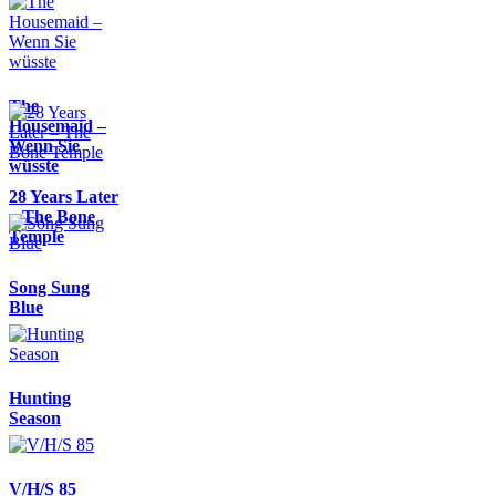
The
Housemaid –
Wenn Sie
wüsste
28 Years Later
– The Bone
Temple
Song Sung
Blue
Hunting
Season
V/H/S 85