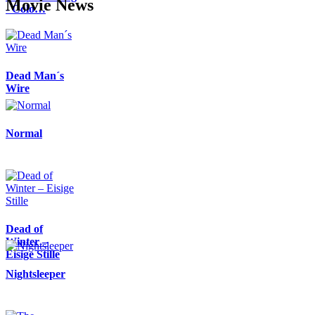
Movie News
- Colo…
Dead Man´s
Wire
Normal
Dead of
Winter –
Eisige Stille
Nightsleeper