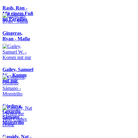
Rash, Ron -
Mit einem Fuß
im Paradies
Gingeras,
Ryan - Mafia
Gailey, Samuel
W. - Komm
mit mir
Córdova,
Gerardo
Sámano -
Monstrilio
Cassidy, Nat -