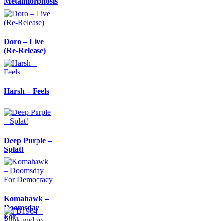
Metalmorphosis
Doro – Live
(Re-Release)
Harsh – Feels
Deep Purple –
Splat!
Komahawk –
Doomsday
For