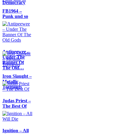
Democracy
FB1964 –
Punk und so
Antipeewee –
Under The
Banner Of
The Old…
Iron Slaught –
Metallic
Torments
Judas Priest –
The Best Of
Ignition – All