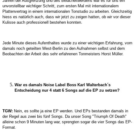
Jahren der Ausgrenzung und des Belächeltwerdens war es für uns ein
unvorstellbar wichtiger Schritt, zum ersten Mal mit internationalem
Plattenvertrag in einem internationalen Tonstudio zu arbeiten. Gleichzeitig
hiess es natürlich auch, dass wir jetzt zu zeigen hatten, ob wir vor dieser
Kulisse auch professionell bestehen konnten.
Jede Minute dieses Aufenthaltes wurde zu einer wichtigen Erfahrung, vom
damals noch geteilten West-Berlin zu den Aufnahmen selbst und dem
Beobachten der Arbeit des sehr erfahrenen Tonmeisters Horst Müller.
War es damals Noise Label Boss Karl Walterbach´s
Entscheidung nur 4 statt 6 Songs auf die EP zu setzen?
TGW:
Nein, es sollte ja eine EP werden. Und EPs bestanden damals in
der Regel aus zwei bis fünf Songs. Da unser Song "Triumph Of Death"
alleine schon 9 Minuten lang war, sprengten sogar die vier Songs das EP-
Format.