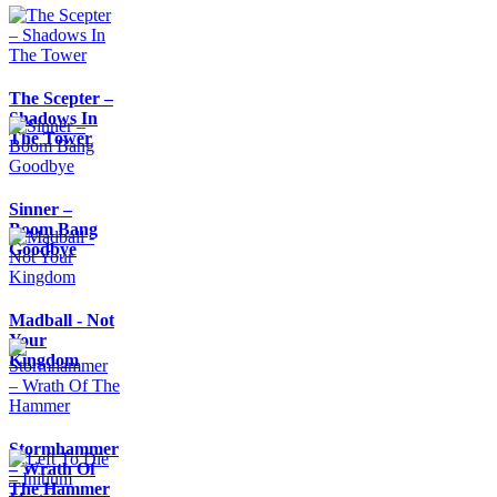
The Scepter –
Shadows In
The Tower
Sinner –
Boom Bang
Goodbye
Madball - Not
Your
Kingdom
Stormhammer
– Wrath Of
The Hammer