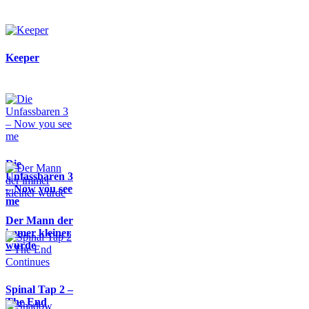
Keeper
Die
Unfassbaren 3
– Now you see
me
Der Mann der
immer kleiner
wurde
Spinal Tap 2 –
The End