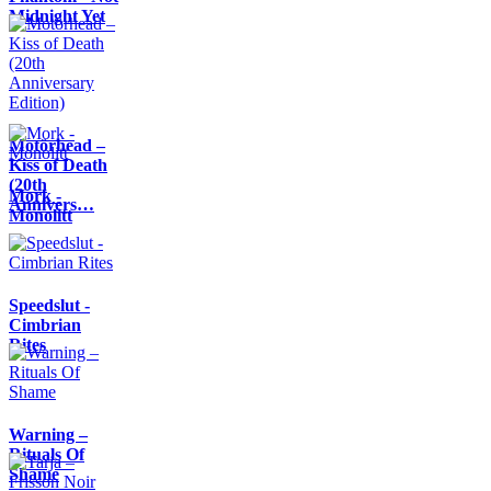
Midnight Yet
Motörhead –
Kiss of Death
(20th
Mork -
Annivers…
Monolitt
Speedslut -
Cimbrian
Rites
Warning –
Rituals Of
Shame