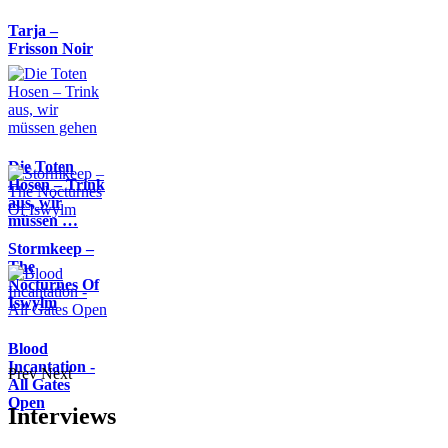
Tarja –
Frisson Noir
Die Toten
Hosen – Trink
aus, wir
müssen …
Stormkeep –
The
Nocturnes Of
Iswylm
Blood
Incantation -
Prev
Next
All Gates
Open
Interviews