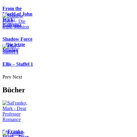
From the
World of John
Wick:
Ballerina
Shadow Force
– Die letzte
Mission
Ellis – Staffel 1
Prev
Next
Bücher
SaFranko,
Mark - Dear