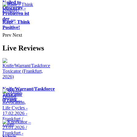
Nailed to
Obscurity -
Probieren ist
der …
Rage - Think
Positive!
Prev
Next
Live Reviews
Knife/Warrant/Taskforce
Toxicator
(Frank…
Sylosis,