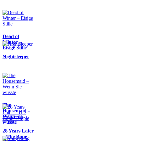
Dead of
Winter –
Eisige Stille
Nightsleeper
The
Housemaid –
Wenn Sie
wüsste
28 Years Later
– The Bone