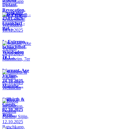
Distant,
Revocation,
Knorkator –
Life Cycle…
23.01.2026 /
Frankfurt -
Bat…
In Extremo –
Schlachthof,
Wiesbaden
18.1…
Warrant, Axe
Victims,
24.10.2025,
Mannhe…
Stillbirth &
Guests,
02.10.2025
Wein…