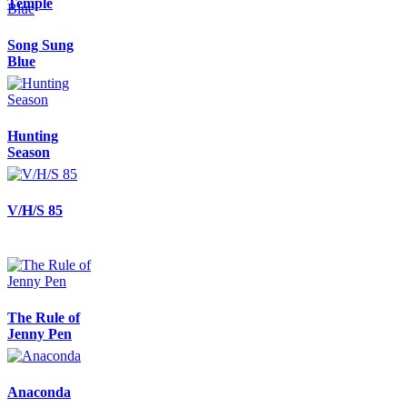
Temple
Song Sung
Blue
Hunting
Season
V/H/S 85
The Rule of
Jenny Pen
Anaconda