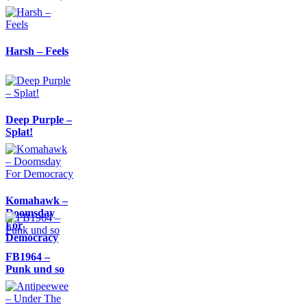
Harsh – Feels
Deep Purple –
Splat!
Komahawk –
Doomsday
For
Democracy
FB1964 –
Punk und so