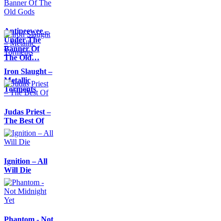
Antipeewee –
Under The
Banner Of
The Old…
Iron Slaught –
Metallic
Torments
Judas Priest –
The Best Of
Ignition – All
Will Die
Phantom - Not