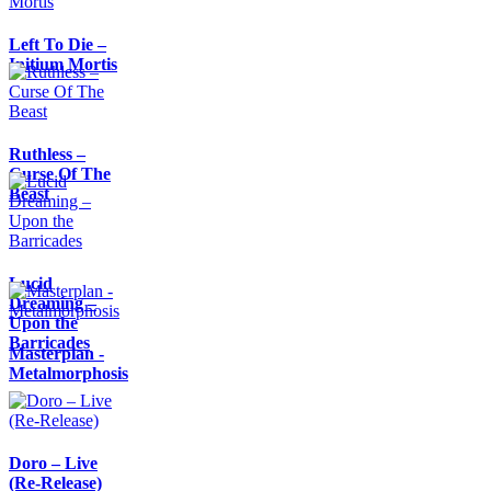
Left To Die –
Initium Mortis
Ruthless –
Curse Of The
Beast
Lucid
Dreaming –
Upon the
Barricades
Masterplan -
Metalmorphosis
Doro – Live
(Re-Release)