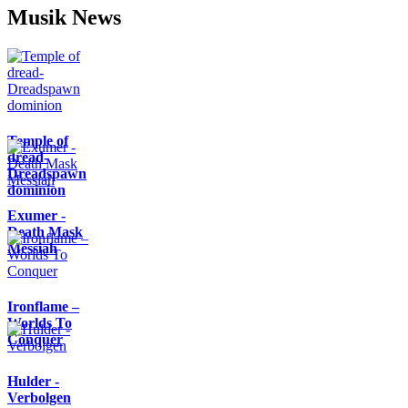
Musik News
Temple of
dread-
Dreadspawn
dominion
Exumer -
Death Mask
Messiah
Ironflame –
Worlds To
Conquer
Hulder -
Verbolgen