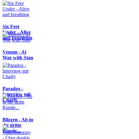
Six Feet
Under - Alive
and breathing
Venom - At
War with Stan
Paradox -
Interview mit
Charly
Blizzen - Ab in
die dritte
Runde...