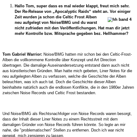
Hallo Tom, super dass es mal wieder klappt, freut mich sehr.
Der Re-Release von „Apocalyptic Raids“ steht an. Vor
einiger
Zeit wurden ja schon die Celtic Frost Alben
neu aufgelegt von Noise/BMG und du warst
nicht zufrieden mit den Veröffentlichungen. Hat man dir jetzt
mehr Kontrolle bzw. Mitsprache gegeben bez. Hellhammer?
Tom Gabriel Warrior:
Noise/BMG hatten mir schon bei den Celtic-Frost-
Alben die vollkommene Kontrolle über Konzept und Art Direction
übertragen. Die damalige Auseinandersetzung entstand dann auch nicht
aus künstlerischen Gründen. Man hatte mich gebeten, Liner Notes für die
neu aufgelegten Alben zu verfassen, welche die Geschichte der Alben
beleuchten, was ich auch tat. Doch die Geschichte dieser Alben
beinhaltete natürlich auch die endlosen Konflikte, die in den 1980er Jahren
zwischen Noise Records und Celtic Frost bestanden.
Und Noise/BMG als Rechtsnachfolger von Noise Records waren besorgt,
dass der Inhalt dieser Liner Notes zu einem Rechtsstreit mit dem
damaligen Gründer von Noise Records führen könnte. So legte an mir
nahe, die "problematischen" Stellen zu entfernen. Doch ich war nicht
geneigt, mich zensieren zu lassen.