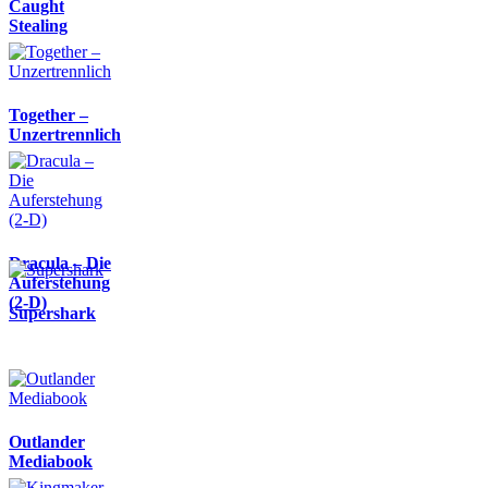
Caught
Stealing
Together –
Unzertrennlich
Dracula – Die
Auferstehung
(2-D)
Supershark
Outlander
Mediabook