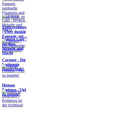
Voidceremony
- Über dunkle
Fantasie, spi…
Dolmen Gate -
Mythos,
Melodie und
Macht
Coroner - Die
bestimmte
Handschrift!
Human
Fortress - Viel
zu poppig!