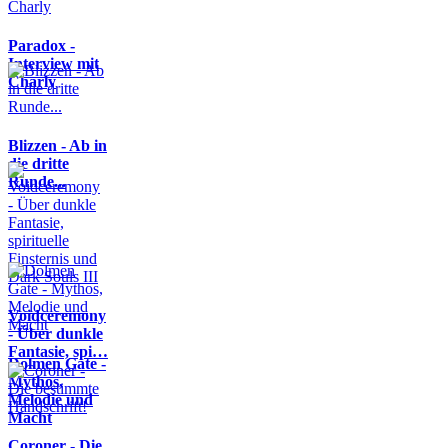
Paradox -
Interview mit
Charly
Blizzen - Ab in
die dritte
Runde...
Voidceremony
- Über dunkle
Fantasie, spi…
Dolmen Gate -
Mythos,
Melodie und
Macht
Coroner - Die