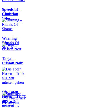
Speedslut -
Cimbrian
Rites
Warning –
Rituals Of
Shame
Tarja –
Frisson Noir
Die Toten
Hosen – Trink
aus, wir
müssen …