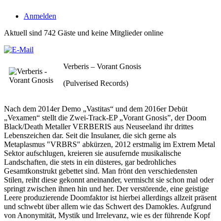
Anmelden
Aktuell sind 742 Gäste und keine Mitglieder online
Verberis – Vorant Gnosis
(Pulverised Records)
Nach dem 2014er Demo „Vastitas“ und dem 2016er Debüt
„Vexamen“ stellt die Zwei-Track-EP „Vorant Gnosis”, der Doom
Black/Death Metaller VERBERIS aus Neuseeland ihr drittes
Lebenszeichen dar. Seit die Insulaner, die sich gerne als
Metaplasmus "VRBRS" abkürzen, 2012 erstmalig im Extrem Metal
Sektor aufschlugen, kreieren sie ausufernde musikalische
Landschaften, die stets in ein düsteres, gar bedrohliches
Gesamtkonstrukt gebettet sind. Man frönt den verschiedensten
Stilen, reiht diese gekonnt aneinander, vermischt sie schon mal oder
springt zwischen ihnen hin und her. Der verstörende, eine geistige
Leere produzierende Doomfaktor ist hierbei allerdings allzeit präsent
und schwebt über allem wie das Schwert des Damokles. Aufgrund
von Anonymität, Mystik und Irrelevanz, wie es der führende Kopf