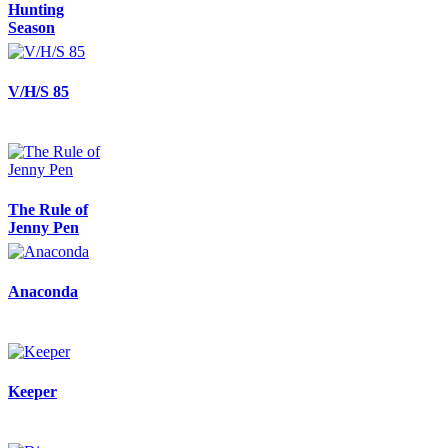
Hunting
Season
V/H/S 85
The Rule of
Jenny Pen
Anaconda
Keeper