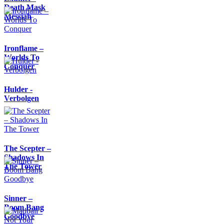
Death Mask
Messiah
Ironflame –
Worlds To
Conquer
Hulder -
Verbolgen
The Scepter –
Shadows In
The Tower
Sinner –
Boom Bang
Goodbye