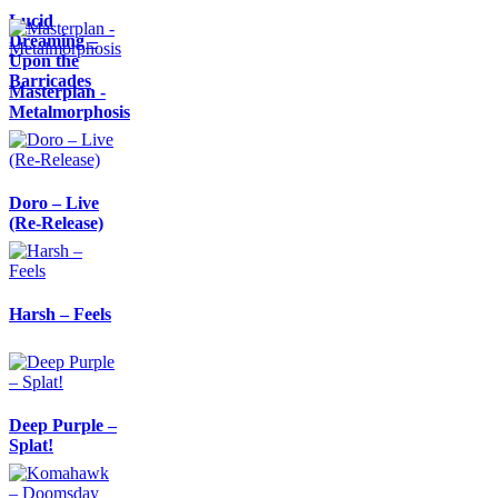
Lucid
Dreaming –
Upon the
Barricades
Masterplan -
Metalmorphosis
Doro – Live
(Re-Release)
Harsh – Feels
Deep Purple –
Splat!