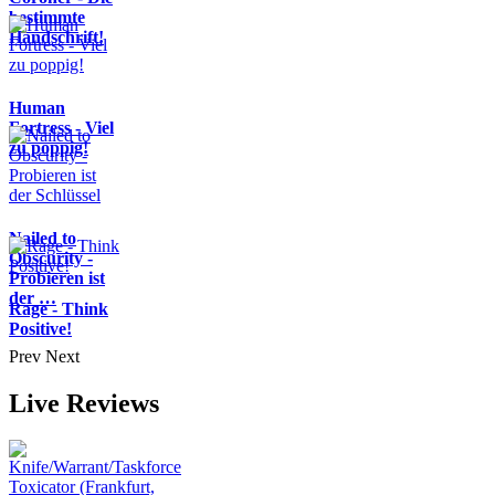
bestimmte
Handschrift!
Human
Fortress - Viel
zu poppig!
Nailed to
Obscurity -
Probieren ist
der …
Rage - Think
Positive!
Prev
Next
Live Reviews