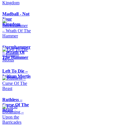
Madball - Not
Your
Kingdom
Stormhammer
– Wrath Of
The Hammer
Left To Die –
Initium Mortis
Ruthless –
Curse Of The
Beast