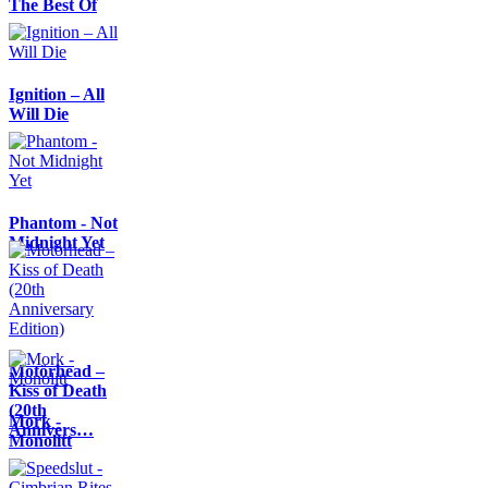
The Best Of
Ignition – All
Will Die
Phantom - Not
Midnight Yet
Motörhead –
Kiss of Death
(20th
Mork -
Annivers…
Monolitt