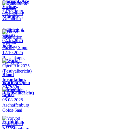
Warrant, Axe
Victims,
24.10.2025,
Mannhe…
Stillbirth &
Guests,
02.10.2025
Wein…
Blood
Incantation,
Wacken Open
Oranssi
Air 2025
Pazuzu,
(Festivalbericht)
Sijji…
Forbidden,
Cervet,