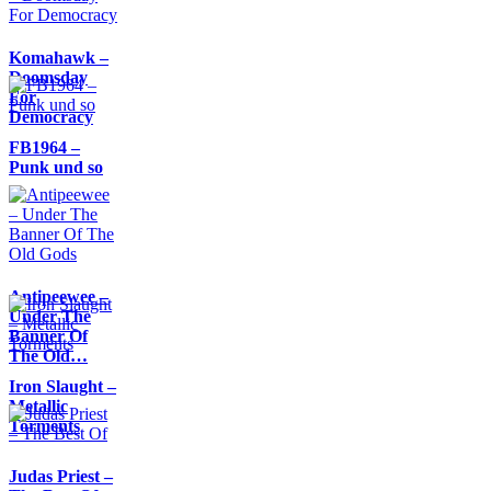
Komahawk –
Doomsday
For
Democracy
FB1964 –
Punk und so
Antipeewee –
Under The
Banner Of
The Old…
Iron Slaught –
Metallic
Torments
Judas Priest –