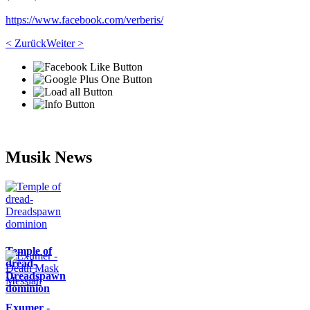
https://www.facebook.com/verberis/
< Zurück
Weiter >
Musik News
Temple of
dread-
Dreadspawn
dominion
Exumer -