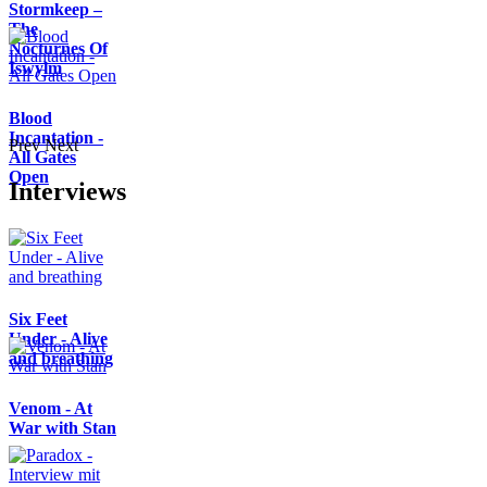
Stormkeep –
The
Nocturnes Of
Iswylm
Blood
Incantation -
Prev
Next
All Gates
Open
Interviews
Six Feet
Under - Alive
and breathing
Venom - At
War with Stan