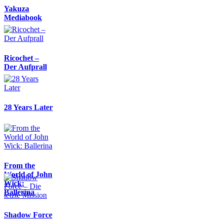
Yakuza
Mediabook
Ricochet –
Der Aufprall
28 Years Later
From the
World of John
Wick:
Ballerina
Shadow Force