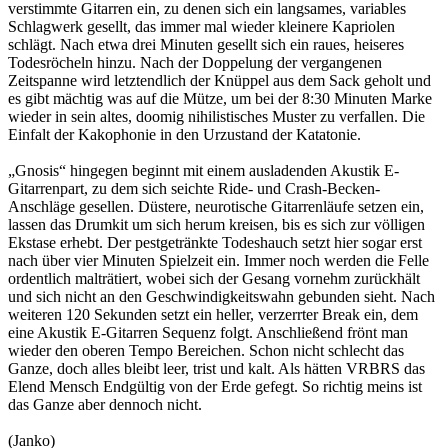
verstimmte Gitarren ein, zu denen sich ein langsames, variables
Schlagwerk gesellt, das immer mal wieder kleinere Kapriolen
schlägt. Nach etwa drei Minuten gesellt sich ein raues, heiseres
Todesröcheln hinzu. Nach der Doppelung der vergangenen
Zeitspanne wird letztendlich der Knüppel aus dem Sack geholt und
es gibt mächtig was auf die Mütze, um bei der 8:30 Minuten Marke
wieder in sein altes, doomig nihilistisches Muster zu verfallen. Die
Einfalt der Kakophonie in den Urzustand der Katatonie.
„Gnosis“ hingegen beginnt mit einem ausladenden Akustik E-
Gitarrenpart, zu dem sich seichte Ride- und Crash-Becken-
Anschläge gesellen. Düstere, neurotische Gitarrenläufe setzen ein,
lassen das Drumkit um sich herum kreisen, bis es sich zur völligen
Ekstase erhebt. Der pestgetränkte Todeshauch setzt hier sogar erst
nach über vier Minuten Spielzeit ein. Immer noch werden die Felle
ordentlich malträtiert, wobei sich der Gesang vornehm zurückhält
und sich nicht an den Geschwindigkeitswahn gebunden sieht. Nach
weiteren 120 Sekunden setzt ein heller, verzerrter Break ein, dem
eine Akustik E-Gitarren Sequenz folgt. Anschließend frönt man
wieder den oberen Tempo Bereichen. Schon nicht schlecht das
Ganze, doch alles bleibt leer, trist und kalt. Als hätten VRBRS das
Elend Mensch Endgültig von der Erde gefegt. So richtig meins ist
das Ganze aber dennoch nicht.
(Janko)