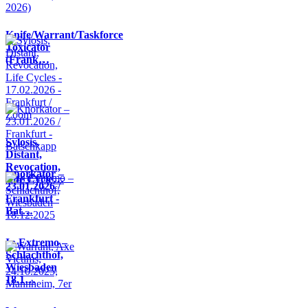
Knife/Warrant/Taskforce
Toxicator
(Frank…
Sylosis,
Distant,
Revocation,
Knorkator –
Life Cycle…
23.01.2026 /
Frankfurt -
Bat…
In Extremo –
Schlachthof,
Wiesbaden
18.1…