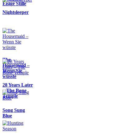
Eisige Stille
Nightsleeper
The
Housemaid –
Wenn Sie
wüsste
28 Years Later
– The Bone
Temple
Song Sung
Blue