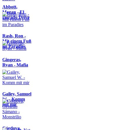
Abbott,
Megan - El
Dorado Drive
Rash, Ron -
Mit einem Fuß
im Paradies
Gingeras,
Ryan - Mafia
Gailey, Samuel
W. - Komm
mit mir
Córdova,