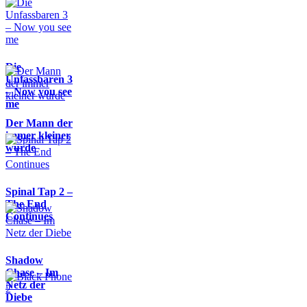
Die
Unfassbaren 3
– Now you see
me
Der Mann der
immer kleiner
wurde
Spinal Tap 2 –
The End
Continues
Shadow
Chase – Im
Netz der
Diebe