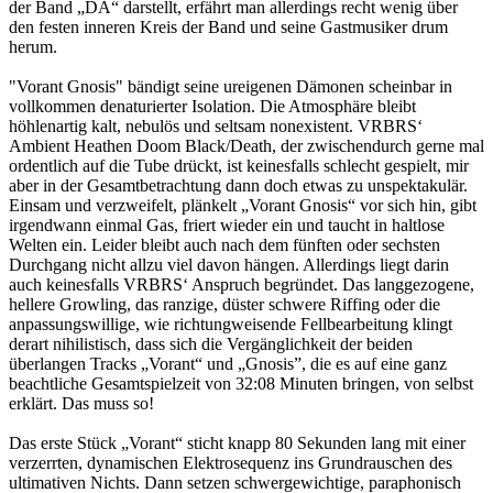
der Band „DA“ darstellt, erfährt man allerdings recht wenig über
den festen inneren Kreis der Band und seine Gastmusiker drum
herum.
"Vorant Gnosis" bändigt seine ureigenen Dämonen scheinbar in
vollkommen denaturierter Isolation. Die Atmosphäre bleibt
höhlenartig kalt, nebulös und seltsam nonexistent. VRBRS‘
Ambient Heathen Doom Black/Death, der zwischendurch gerne mal
ordentlich auf die Tube drückt, ist keinesfalls schlecht gespielt, mir
aber in der Gesamtbetrachtung dann doch etwas zu unspektakulär.
Einsam und verzweifelt, plänkelt „Vorant Gnosis“ vor sich hin, gibt
irgendwann einmal Gas, friert wieder ein und taucht in haltlose
Welten ein. Leider bleibt auch nach dem fünften oder sechsten
Durchgang nicht allzu viel davon hängen. Allerdings liegt darin
auch keinesfalls VRBRS‘ Anspruch begründet. Das langgezogene,
hellere Growling, das ranzige, düster schwere Riffing oder die
anpassungswillige, wie richtungweisende Fellbearbeitung klingt
derart nihilistisch, dass sich die Vergänglichkeit der beiden
überlangen Tracks „Vorant“ und „Gnosis”, die es auf eine ganz
beachtliche Gesamtspielzeit von 32:08 Minuten bringen, von selbst
erklärt. Das muss so!
Das erste Stück „Vorant“ sticht knapp 80 Sekunden lang mit einer
verzerrten, dynamischen Elektrosequenz ins Grundrauschen des
ultimativen Nichts. Dann setzen schwergewichtige, paraphonisch