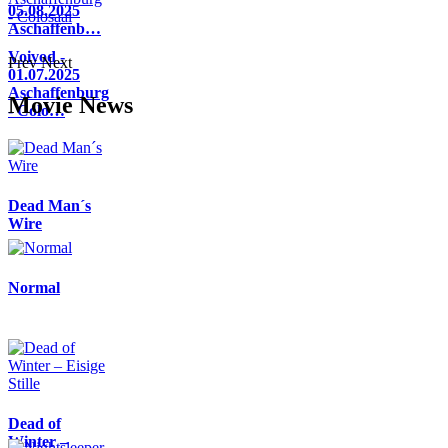
05.08.2025
Aschaffenb…
Voivod -
Prev
Next
01.07.2025
Aschaffenburg
Movie News
- Colo…
Dead Man´s
Wire
Normal
Dead of
Winter –